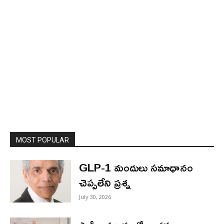
MOST POPULAR
GLP-1 మందులు సమాధానం
చెప్పలేని ప్రశ్న
July 30, 2026