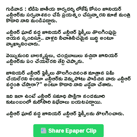
గుడివాడ : టిడిపి జాతీయ కార్య‌దర్శి లోకేష్‌ కోసం జూనియర్‌
ఎన్టీఆర్‌ను సర్వనాశనం చేసే ప్రయత్నం చేస్తున్నారని మాజీ మంత్రి
కొడాలి నాని మండిపడ్డారు.
ఎన్టీఆర్‌ ఘాట్‌ వద్ద జూనియర్‌ ఎన్టీఆర్‌ ఫ్లెక్సీలు తొలగింపుపై
ఆయన స్పందిస్తూ.. వాళ్లది నీచాతినీచమైన బుద్ధి అంటూ
వ్యాఖ్యానించారు.
వెయ్యిమంది బాలకృష్ణలు, చంద్రబాబులు వచ్చినా జూనియర్‌
ఎన్టీఆర్‌ను ఏం చేయలేర‌ని తేల్చి చెప్పారు.
జూనియర్‌ ఎన్టీఆర్‌ ఫ్లెక్సీలు తొలగించినంత మాత్రాన ఏమీ
చేయలేర‌ని అంటూ ఎన్టీఆర్‌కు వెన్నుపోటు పొడిచిన వారు ఎన్టీఆర్‌
వర్ధంతి చేస్తారా?” అంటూ కొడాలి నాని ఎద్దేవా చేశారు.
ఇది ఇలా ఉంటే ఎన్టీఆర్‌ సమాధి సాక్షిగా నందమూరి
కుటుంబంలో మరోసారి విభేదాలు బయటపడ్డాయి.
ఎన్టీఆర్‌ ఘాట్‌ వద్ద జూనియర్‌ ఎన్టీఆర్‌ ఫ్లెక్సీలను తొలగించారు.
Share Epaper Clip