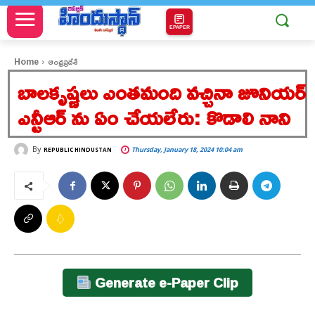
EPAPER
Home
ఆంధ్రప్రదేశ్
బాలకృష్ణలు ఎంతమంది వచ్చినా జూనియర్
ఎన్టీఆర్ ను ఏం చేయలేరు: కొడాలి నాని
By
Thursday, January 18, 2024 10:04 am
REPUBLIC HINDUSTAN
Generate e-Paper Clip