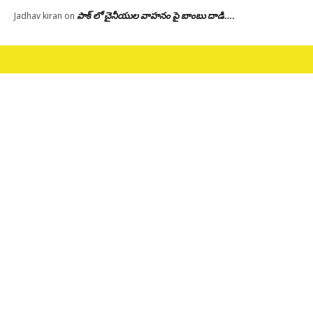
పాక్ లో చైనీయుల వాహనం పై బాంబు దాడి….
Jadhav kiran
on