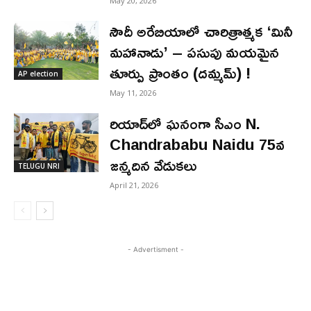
May 20, 2026
సౌదీ అరేబియాలో చారిత్రాత్మక ‘మినీ
మహానాడు’ – పసుపు మయమైన
తూర్పు ప్రాంతం (దమ్మమ్) !
AP election
May 11, 2026
రియాద్‌లో ఘనంగా సీఎం N.
Chandrababu Naidu 75వ
జన్మదిన వేడుకలు
TELUGU NRI
April 21, 2026
- Advertisment -