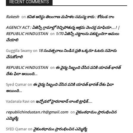
RECENT COMMENTS
Rakesh
కవిత అరెస్టు తెలంగాణ మహిళల సమస్య కాదు : కోదండ రాం
on
AGENCY ACT : ఏజెన్సీ గ్రామాల్లో రెచ్చిపోతున్న అక్రమ వెంచర్ల మాఫియా….! |
REPUBLIC HINDUSTAN
1/70 ఏజెన్సీ చట్టాలను పకడ్బందిగా అమలు
on
చేయాలి
18 సంవత్సరాలు నిండిన ప్రతి ఒక్కరూ ఓటరు నమోదు
Guggilla Swamy
on
చేసుకోవాలి
REPUBLIC HINDUSTAN
ఈ వైద్య సిబ్బంది చేసిన పనికి యావత్ భారత్
on
దేశం ఫిదా అయింది…
ఈ వైద్య సిబ్బంది చేసిన పనికి యావత్ భారత్ దేశం ఫిదా
Syed Qamar
on
అయింది…
ఇచ్చోడలో హైదరాబాద్ లాంటి ట్రాఫిక్….
Vadanala Ravi
on
republichindustan.rh@gmail.com
వైకుంఠధామం ప్రారంభించిన
on
ఎమ్మెల్యే
వైకుంఠధామం ప్రారంభించిన ఎమ్మెల్యే
SYED Qamar
on