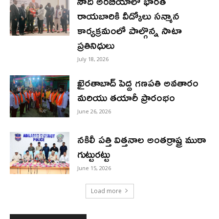
సౌదీ అరబియాలో భారత
రాయబారికి వీడ్కోలు సన్మాన
కార్యక్రమంలో పాల్గొన్న సాటా
ప్రతినిధులు
July 18, 2026
ఖైరతాబాద్ పెద్ద గణపతి అవతారం
మరియు తయారీ ప్రారంభం
June 26, 2026
నకిలీ పత్తి విత్తనాల అంతర్రాష్ట్ర ముఠా
గుట్టురట్టు
June 15, 2026
Load more