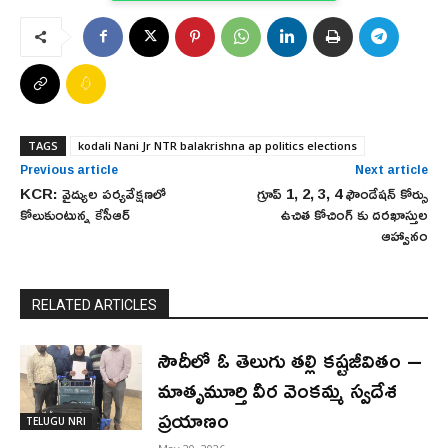
TAGS
kodali Nani Jr NTR balakrishna ap politics elections
Previous article
Next article
KCR: వైద్యుల పర్యవేక్షణలో
గ్రూప్ 1, 2, 3, 4 ఫౌండేషన్ కోర్సు
కోలుకుంటున్న కేసీఆర్
ఉచిత కోచింగ్ కు దరఖాస్తుల
ఆహ్వానం
RELATED ARTICLES
సౌదీలో ఓ తెలుగు తల్లి కష్టజీవితం –
మాతృమూర్తి వీర వెంకమ్మ స్వదేశ
ప్రయాణం
TELUGU NRI