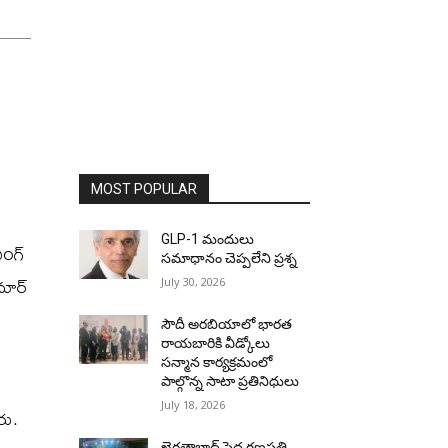
MOST POPULAR
GLP-1 మందులు
ింగ్
సమాధానం చెప్పలేని ప్రశ్న
ుమార్
July 30, 2026
సౌదీ అరబియాలో భారత
రాయబారికి వీడ్కోలు
సన్మాన కార్యక్రమంలో
పాల్గొన్న సాటా ప్రతినిధులు
July 18, 2026
రు.
ఖైరతాబాద్ పెద్ద గణపతి