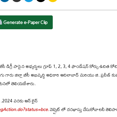
Generate e-Paper Clip
బీసీ డిగ్రీ పాసైన అభ్యర్థులు గ్రూప్ 1, 2, 3, 4 ఫౌండేషన్ కోర్సు ఉచిత కోచ
ంగు గారు జిల్లా బీసీ అభివృద్ధి అధికారి ఆదిలాబాద్ మరియు జి. ప్రవీణ్ క
ప్రకటనలో తెలియజేశారు.
1.2024 వరకు ఆన్ లైన్
ingAction.do?status=bce.
వెబ్సైట్ లో దరఖాస్తు చేసుకోవాలనీ తెలిపా