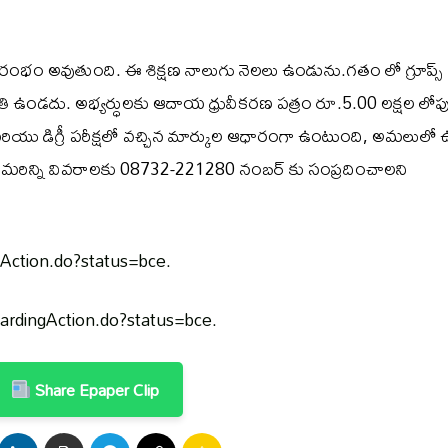
రారంభం అవుతుంది. ఈ శిక్షణ నాలుగు నెలలు ఉండును.గతం లో గ్రూప్స్
్ వసతి ఉండదు. అభ్యర్ధులకు ఆదాయ ధ్రువీకరణ పత్రం రూ.5.00 లక్షల లోప
మరియు డిగ్రీ పరీక్షలో వచ్చిన మార్కుల ఆధారంగా ఉంటుంది, అమలులో 
ు. మరిన్ని వివరాలకు 08732-221280 నంబర్ కు సంప్రదించాలని
ngAction.do?status=bce.
rwardingAction.do?status=bce.
Share Epaper Clip