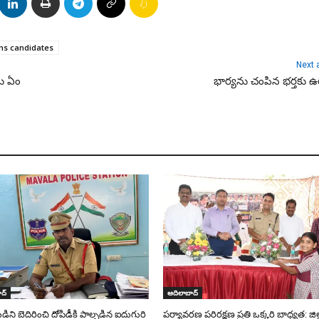
ms candidates
Next a
ను ఏం
భార్యను చంపిన భర్తకు ఉరి
ద్
ఆదిలాబాద్
ని బెదిరించి దోపిడీకి పాల్పడిన ఐదుగురి
పర్యావరణ పరిరక్షణ ప్రతి ఒక్కరి బాధ్యత: జిల