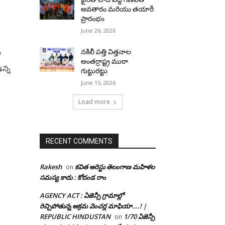
అవతారం మరియు తయారీ
ప్రారంభం
June 26, 2026
ు
నకిలీ పత్తి విత్తనాల
అంతర్రాష్ట్ర ముఠా
ఉన్న
గుట్టురట్టు
June 15, 2026
Load more
RECENT COMMENTS
Rakesh
కవిత అరెస్టు తెలంగాణ మహిళల
on
సమస్య కాదు : కోదండ రాం
AGENCY ACT : ఏజెన్సీ గ్రామాల్లో
రెచ్చిపోతున్న అక్రమ వెంచర్ల మాఫియా….! |
REPUBLIC HINDUSTAN
1/70 ఏజెన్సీ
on