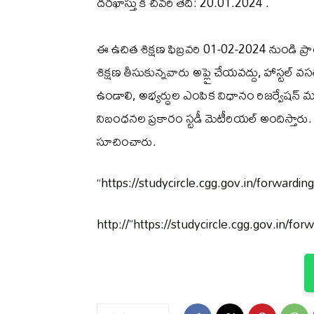
దరఖాస్తు కి చివరి తేది: 20.01.2024 .
ఈ ఉచిత శిక్షణ ఫిబ్రవరి 01-02-2024 నుండి ప్
శిక్షణ తీసుకున్నవారు అప్లై చేయవద్దు, హాస్టల
ఉండాలి, అభ్యర్ధుల ఎంపిక విధానం రిజర్వేషన్ 
నిబంధనల ప్రకారం స్టడీ మెటీరియల్ అందిస్తార
సూచించారు.
“https://studycircle.cgg.gov.in/forwardi
http://”https://studycircle.cgg.gov.in/fo