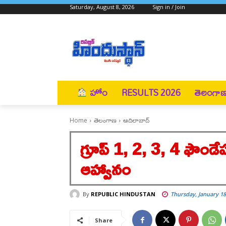
Saturday, August 8, 2026
Sign in / Join
హోం
RESULTS 2026
తెలంగా
Home
తెలంగాణ
ఆదిలాబాద్
గ్రూప్ 1, 2, 3, 4 ఫౌండే
ఆహ్వానం
By
REPUBLIC HINDUSTAN
Thursday, January 18
Share