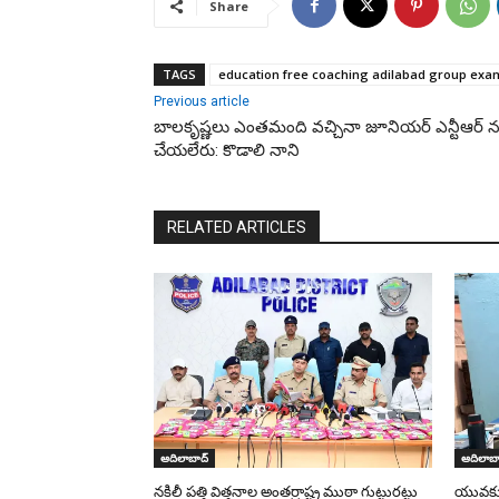
Share
TAGS
education free coaching adilabad group exa
Previous article
బాలకృష్ణలు ఎంతమంది వచ్చినా జూనియర్ ఎన్టీఆర్ 
చేయలేరు: కొడాలి నాని
RELATED ARTICLES
ఆదిలాబాద్
ఆదిలాబా
నకిలీ పత్తి విత్తనాల అంతర్రాష్ట్ర ముఠా గుట్టురట్టు
యువకుడి