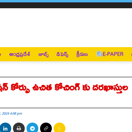
ణ
ఆంధ్రప్రదేశ్
జాబ్స్
డిఫెన్స్
క్రీడలు
E-PAPER
షన్ కోర్సు ఉచిత కోచింగ్ కు దరఖాస్తుల
, 2024 4:08 pm