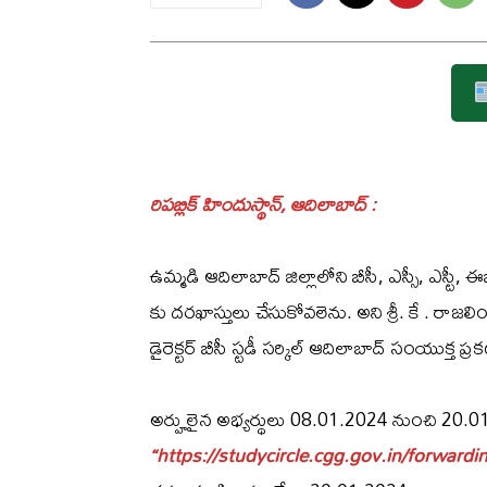
రిపబ్లిక్ హిందుస్థాన్, ఆదిలాబాద్ :
ఉమ్మడి ఆదిలాబాద్ జిల్లాలోని బీసీ, ఎస్సీ, ఎస్టీ, ఈ
కు దరఖాస్తులు చేసుకోవలెను. అని శ్రీ. కే . రాజలి
డైరెక్టర్ బీసీ స్టడీ సర్కిల్ ఆదిలాబాద్ సంయుక్త 
అర్హులైన అభ్యర్థులు 08.01.2024 నుంచి 20.0
“https://studycircle.cgg.gov.in/forward