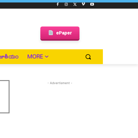
ePaper
జాతీయం
MORE
- Advertisment -