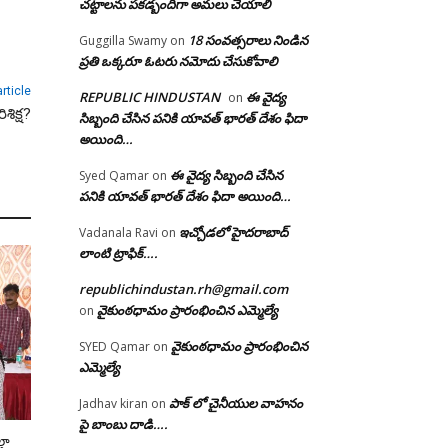
చట్టాలను పకడ్బందిగా అమలు చేయాలి
18 సంవత్సరాలు నిండిన
Guggilla Swamy
on
ప్రతి ఒక్కరూ ఓటరు నమోదు చేసుకోవాలి
rticle
REPUBLIC HINDUSTAN
ఈ వైద్య
on
శిక్ష?
సిబ్బంది చేసిన పనికి యావత్ భారత్ దేశం ఫిదా
అయింది…
ఈ వైద్య సిబ్బంది చేసిన
Syed Qamar
on
పనికి యావత్ భారత్ దేశం ఫిదా అయింది…
ఇచ్చోడలో హైదరాబాద్
Vadanala Ravi
on
లాంటి ట్రాఫిక్….
republichindustan.rh@gmail.com
వైకుంఠధామం ప్రారంభించిన ఎమ్మెల్యే
on
వైకుంఠధామం ప్రారంభించిన
SYED Qamar
on
ఎమ్మెల్యే
పాక్ లో చైనీయుల వాహనం
Jadhav kiran
on
పై బాంబు దాడి….
్లా