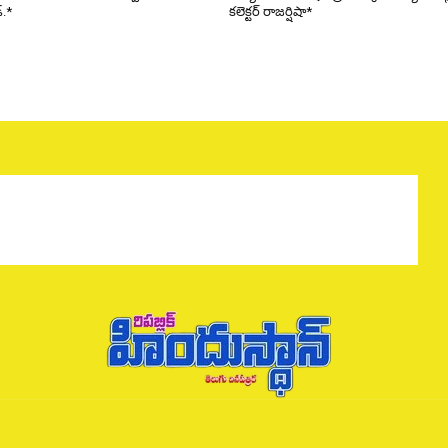
్.*
కలెక్టర్ రాజర్షిషా*