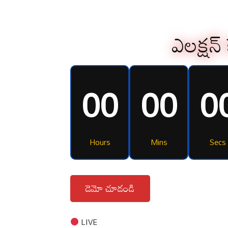
ఎలక్షన్
00
00
0
Hours
Mins
Secs
డెమో చూడండి
LIVE