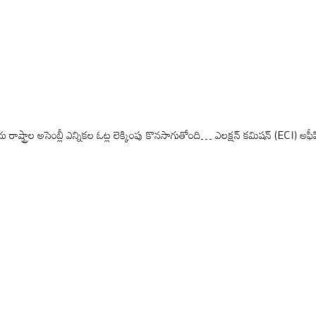
రాల అసెంబ్లీ ఎన్నికల ఓట్ల లెక్కింపు కొనసాగుతోంది… ఎలక్షన్ కమిషన్ (ECI) అఫీషియల్ ర