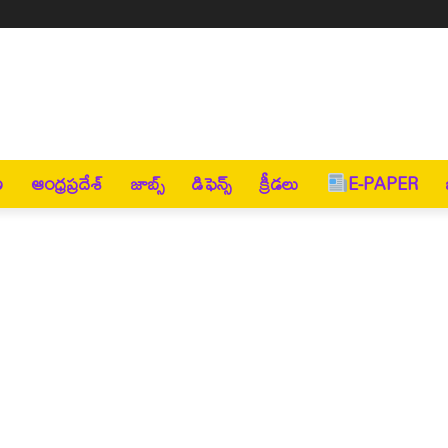
ణ
ఆంధ్రప్రదేశ్
జాబ్స్
డిఫెన్స్
క్రీడలు
E-PAPER