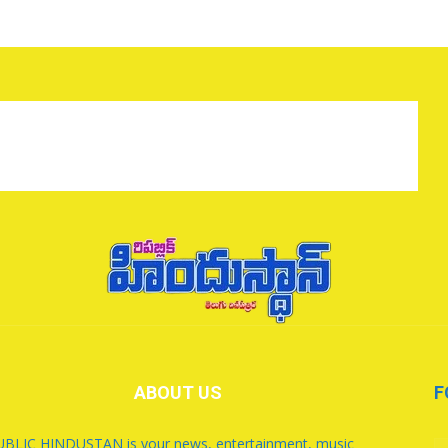
ABOUT US
F
BLIC HINDUSTAN is your news, entertainment, music