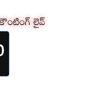
 కౌంటింగ్ లైవ్
0