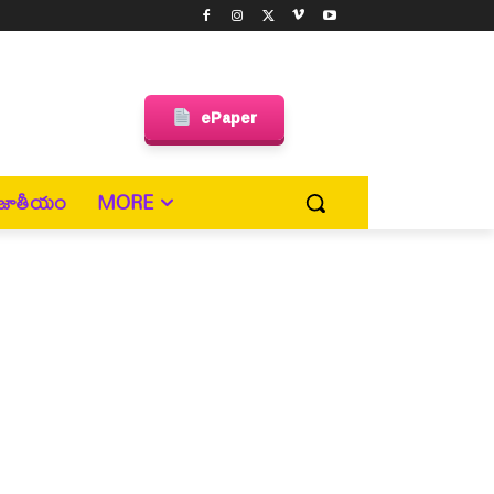
ePaper
జాతీయం
MORE