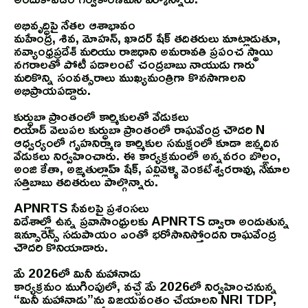
అభివృద్ధిపై నేతల ఆశాభావం
మహేంద్ర, శివ, మోహన్, ఖాదర్ షేక్ తదితరులు మాట్లాడుతూ,
నవ్యాంధ్రప్రదేశ్ మరియు రాజధాని అమరావతి ప్రపంచ స్థాయి
నగరాలతో పోటీ పడాలంటే చంద్రబాబు నాయుడు గారు
మరికొన్ని సంవత్సరాలు ముఖ్యమంత్రిగా కొనసాగాలని
అభిప్రాయపడ్డారు.
కుర్ధుబా ప్రాంతంలో కార్మికులతో వేడుకలు
రియాద్ వెలుపల కుర్ధుబా ప్రాంతంలో రాఘవేంద్ర చౌదరి N
ఆధ్వర్యంలో గృహనిర్మాణ కార్మికుల సమక్షంలో కూడా జన్మదిన
వేడుకలు నిర్వహించారు. ఈ కార్యక్రమంలో అన్నవరం బొల్లం,
అంజి కేతా, అజ్మతుల్లాహ్ షేక్, పల్లివెళ్ళి వెంకటేశ్వరరావు, నేమాల
సత్తిబాబు తదితరులు పాల్గొన్నారు.
APNRTS సేవలపై ప్రశంసలు
విదేశాల్లో ఉన్న ప్రవాసాంధ్రులకు APNRTS ద్వారా అందుతున్న
ఇన్సూరెన్స్ సదుపాయం ఎంతో భరోసానిస్తోందని రాఘవేంద్ర
చౌదరి కొనియాడారు.
మే 2026లో మినీ మహానాడు
కార్యక్రమం ముగింపులో, వచ్చే మే 2026లో నిర్వహించనున్న
“మినీ మహానాడు”ను విజయవంతం చేయాలని NRI TDP,