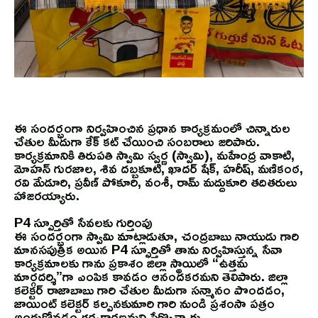
ఈ సందర్భంగా నిర్వహించిన ప్రధాన కార్యక్రమంలో చిన్నారుల
చేతుల మీదుగా కేక్ కట్ చేయించి సంబరాలు జరిపారు.
కార్యక్రమానికి తిరుపతి స్వామి స్వర్ణ (స్వామి), మహేంద్ర వాకాటి,
మోహన్ గురజాల, శివ దబ్బకూటి, ఖాదర్ షేక్, హరీష్, మణికంఠ,
రవి మేడూరి, ప్రవీణ్ పోకూరి, వంశీ, రామ్ మద్దుకూరి తదితరులు
హాజరయ్యారు.
P4 స్పూర్తితో సేవలకు గుర్తింపు
ఈ సందర్భంగా స్వామి మాట్లాడుతూ, చంద్రబాబు నాయుడు గారి
మానసపుత్రిక అయిన P4 స్ఫూర్తితో తాను నిర్వహిస్తున్న సేవా
కార్యక్రమాలకు గాను ప్రకాశం జిల్లా స్థాయిలో “ఉత్తమ
మార్గదర్శి”గా ఎంపిక కావడం ఆనందకరమని తెలిపారు. జిల్లా
కలెక్టర్ రాజాబాబు గారి చేతుల మీదుగా సన్మానం పొందడం,
జాయింట్ కలెక్టర్ కల్పనకుమారి గారి నుండి ప్రశంసా పత్రం
అందుకోవడం గర్వకారణమని పేర్కొన్నారు.