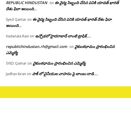
REPUBLIC HINDUSTAN
ఈ వైద్య సిబ్బంది చేసిన పనికి యావత్ భారత్
on
దేశం ఫిదా అయింది…
ఈ వైద్య సిబ్బంది చేసిన పనికి యావత్ భారత్ దేశం ఫిదా
Syed Qamar
on
అయింది…
ఇచ్చోడలో హైదరాబాద్ లాంటి ట్రాఫిక్….
Vadanala Ravi
on
republichindustan.rh@gmail.com
వైకుంఠధామం ప్రారంభించిన
on
ఎమ్మెల్యే
వైకుంఠధామం ప్రారంభించిన ఎమ్మెల్యే
SYED Qamar
on
పాక్ లో చైనీయుల వాహనం పై బాంబు దాడి….
Jadhav kiran
on