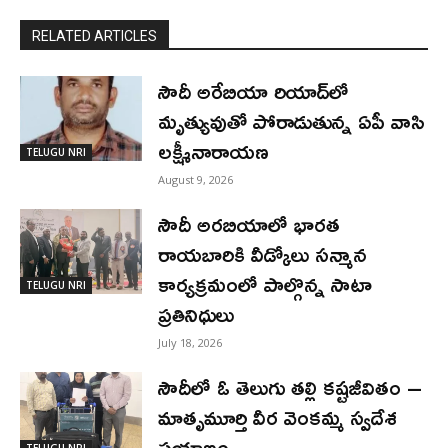
RELATED ARTICLES
సౌదీ అరేబియా రియాద్‌లో
మృత్యువుతో పోరాడుతున్న ఏపీ వాసి
లక్ష్మీనారాయణ
TELUGU NRI
August 9, 2026
సౌదీ అరబియాలో భారత
రాయబారికి వీడ్కోలు సన్మాన
కార్యక్రమంలో పాల్గొన్న సాటా
TELUGU NRI
ప్రతినిధులు
July 18, 2026
సౌదీలో ఓ తెలుగు తల్లి కష్టజీవితం –
మాతృమూర్తి వీర వెంకమ్మ స్వదేశ
ప్రయాణం