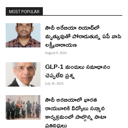
MOST POPULAR
సౌదీ అరేబియా రియాద్‌లో
మృత్యువుతో పోరాడుతున్న ఏపీ వాసి
లక్ష్మీనారాయణ
August 9, 2026
GLP-1 మందులు సమాధానం
చెప్పలేని ప్రశ్న
July 30, 2026
సౌదీ అరబియాలో భారత
రాయబారికి వీడ్కోలు సన్మాన
కార్యక్రమంలో పాల్గొన్న సాటా
ప్రతినిధులు