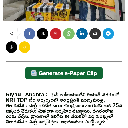
Generate e-Paper Clip
Riyad , Andhra : సౌదీ అరేబియాలోని రియాద్ నగరంలో
NRI TDP టీం ఆధ్వర్యంలో ఆంధ్రప్రదేశ్ ముఖ్యమంత్రి,
తెలుగుదేశం పార్టీ అధినేత నారా చంద్రబాబు నాయుడు గారి 75వ
జన్మదిన వేడుకలు ఘనంగా నిర్వహించబడ్డాయి. నగరంలోని
రెండు వేర్వేరు ప్రాంతాల్లో జరిగిన ఈ వేడుకల్లో పెద్ద సంఖ్యలో
తెలుగుదేశం పార్టీ కార్యకర్తలు, అభిమానులు పాల్గొన్నారు.