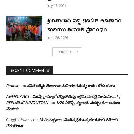
July 18, 2026
ఖైరతాబాద్ పెద్ద గణపతి అవతారం
మరియు తయారీ ప్రారంభం
June 26, 2026
Load more
RECENT COMMENTS
Rakesh
కవిత అరెస్టు తెలంగాణ మహిళల సమస్య కాదు : కోదండ రాం
on
AGENCY ACT : ఏజెన్సీ గ్రామాల్లో రెచ్చిపోతున్న అక్రమ వెంచర్ల మాఫియా….! |
REPUBLIC HINDUSTAN
1/70 ఏజెన్సీ చట్టాలను పకడ్బందిగా అమలు
on
చేయాలి
18 సంవత్సరాలు నిండిన ప్రతి ఒక్కరూ ఓటరు నమోదు
Guggilla Swamy
on
చేసుకోవాలి