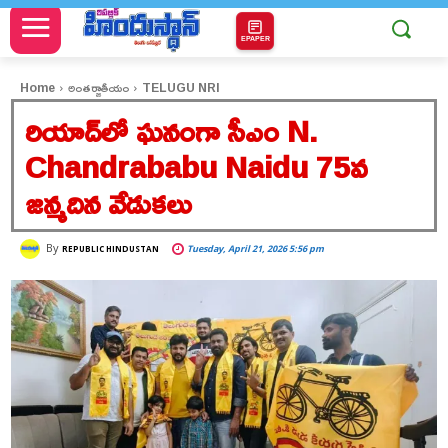
EPAPER
Home
అంతర్జాతీయం
TELUGU NRI
రియాద్‌లో ఘనంగా సీఎం N.
Chandrababu Naidu 75వ
జన్మదిన వేడుకలు
By
Tuesday, April 21, 2026 5:56 pm
REPUBLIC HINDUSTAN