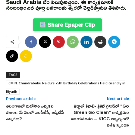
Saudi Arabia టీం పిలుపునిచ్చింది. ఈ కార్యక్రమానికి
సంబంధించిన పూర్తి వివరాలను త్వరలో వెల్లడిస్తామని తెలిపారు.
Share Epaper Clip
TAGS
CM N. Chandrababu Naidu's 75th Birthday Celebrations Held Grandly in
Riyadh
Previous article
Next article
తెలంగాణలో మరోసారి ఎన్నికల
జెడ్డాలో కిఫాహ్ క్రికెట్ గ్రౌండ్‌లో “Go
నగారా: మే నెలలో ఎంపీటీసీ, జడ్పీటీసీ
Green Go Clean” కార్యక్రమం
ఎన్నికలు?
విజయవంతం – KICC ఆధ్వర్యంలో
విశేష స్పందన