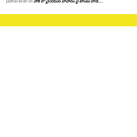
పాక్ లో చైనీయుల వాహనం పై బాంబు దాడి….
Jadhav kiran
on