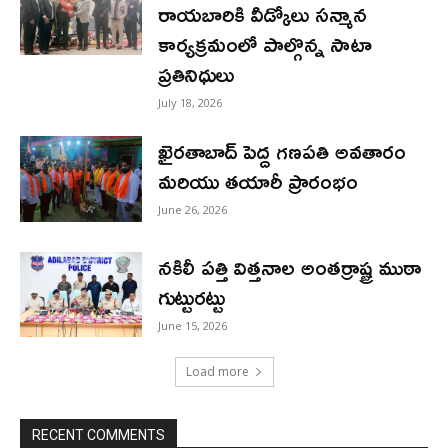
రాయబారికి వీడ్కోలు సన్మాన
కార్యక్రమంలో పాల్గొన్న సాటా
ప్రతినిధులు
July 18, 2026
ఖైరతాబాద్ పెద్ద గణపతి అవతారం
మరియు తయారీ ప్రారంభం
June 26, 2026
నకిలీ పత్తి విత్తనాల అంతర్రాష్ట్ర ముఠా
గుట్టురట్టు
June 15, 2026
Load more
RECENT COMMENTS