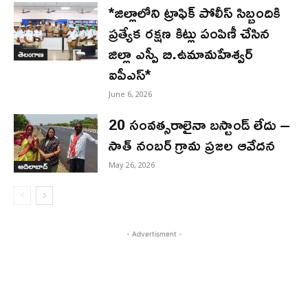
*జిల్లాలోని ట్రాఫిక్ పోలీస్ సిబ్బందికి
ప్రత్యేక రక్షణ కిట్లు పంపిణీ చేసిన
జిల్లా ఎస్పీ బి.ఉమామహేశ్వర్
తెలంగాణ
ఐపీఎస్*
June 6, 2026
20 సంవత్సరాలైనా బస్టాండ్ లేదు –
సాత్ నంబర్ గ్రామ ప్రజల ఆవేదన
May 26, 2026
ఆదిలాబాద్
- Advertisment -