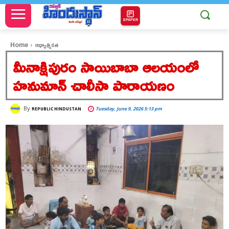
EPAPER
Home
ఆధ్యాత్మికత
మీనాక్షిపురం సాయిబాబా ఆలయంలో
హనుమాన్ చాలీసా పారాయణం
By
Tuesday, June 9, 2026 5:13 pm
REPUBLIC HINDUSTAN