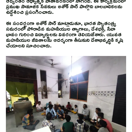
ఆద్యంతం ఆధ్యాత్మిక వాతావరణంలో సాగింది. ఈ కార్యక్రమంలో
ప్రముఖ సామాజిక సేవకులు అశోక్ సార్ పాల్గొని బాలబాలికలను
ఉద్దేశించి ప్రసంగించారు.
ఈ సందర్భంగా అశోక్ సార్ మాట్లాడుతూ, భారత స్వాతంత్ర్య
సమరంలో పోరాడిన మహనీయుల త్యాగాలు, దేశభక్తి, సేవా
భావం గురించి విద్యార్థులకు వివరంగా తెలియజేశారు. యువత
మహనీయుల జీవితాలను ఆదర్శంగా తీసుకుని దేశాభివృద్ధికి కృషి
చేయాలని సూచించారు.