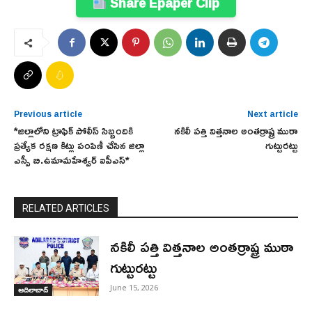
Share Epaper Clip
Previous article
Next article
*జిల్లాలోని ట్రాఫిక్ పోలీస్ సిబ్బందికి
నకిలీ పత్తి విత్తనాల అంతర్రాష్ట్ర ముఠా
ప్రత్యేక రక్షణ కిట్లు పంపిణీ చేసిన జిల్లా
గుట్టురట్టు
ఎస్పీ బి.ఉమామహేశ్వర్ ఐపీఎస్*
RELATED ARTICLES
నకిలీ పత్తి విత్తనాల అంతర్రాష్ట్ర ముఠా
గుట్టురట్టు
June 15, 2026
ఆదిలాబాద్