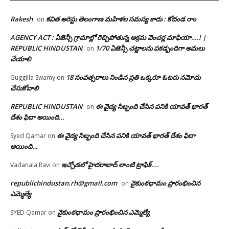
Rakesh
కవిత అరెస్టు తెలంగాణ మహిళల సమస్య కాదు : కోదండ రాం
on
AGENCY ACT : ఏజెన్సీ గ్రామాల్లో రెచ్చిపోతున్న అక్రమ వెంచర్ల మాఫియా….! |
REPUBLIC HINDUSTAN
1/70 ఏజెన్సీ చట్టాలను పకడ్బందిగా అమలు
on
చేయాలి
18 సంవత్సరాలు నిండిన ప్రతి ఒక్కరూ ఓటరు నమోదు
Guggilla Swamy
on
చేసుకోవాలి
REPUBLIC HINDUSTAN
ఈ వైద్య సిబ్బంది చేసిన పనికి యావత్ భారత్
on
దేశం ఫిదా అయింది…
ఈ వైద్య సిబ్బంది చేసిన పనికి యావత్ భారత్ దేశం ఫిదా
Syed Qamar
on
అయింది…
ఇచ్చోడలో హైదరాబాద్ లాంటి ట్రాఫిక్….
Vadanala Ravi
on
republichindustan.rh@gmail.com
వైకుంఠధామం ప్రారంభించిన
on
ఎమ్మెల్యే
వైకుంఠధామం ప్రారంభించిన ఎమ్మెల్యే
SYED Qamar
on