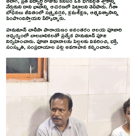
అలాగే, ప్రతి విద్యార్థి రోజుకు కనీసం ఒక భగవద్గీత శ్లోకాన్ని
నేర్చుకుని దాని భావాన్ని ఆచరణలో పెట్టాలని తెలిపారు. గీతా
బోధనలు జీవితంలో సత్ప్రవర్తన, క్రమశిక్షణ, ఆత్మవిశ్వాసాన్ని
పెంపొందిస్తాయని పేర్కొన్నారు.
హనుమాన్ చాలీసా పారాయణం అనంతరం ఆలయ పూజారి
ఆధ్వర్యంలో బాలబాలికలతో ప్రత్యేక హనుమాన్ పూజ
నిర్వహించారు. పూజా విధానాలను పిల్లలకు వివరించి, భక్తి,
సంస్కృతి, సంప్రదాయాల పట్ల అవగాహన కల్పించారు.