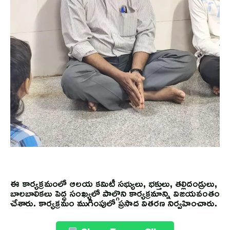
ఈ కార్యక్రమంలో ఆలయ కమిటీ సభ్యులు, భక్తులు, తల్లిదండ్రులు,
బాలబాలికలు పెద్ద సంఖ్యలో పాల్గొని కార్యక్రమాన్ని విజయవంతం
చేశారు. కార్యక్రమం ముగింపులో ప్రసాద వితరణ నిర్వహించారు.