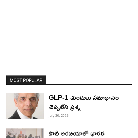
MOST POPULAR
GLP-1 మందులు సమాధానం
చెప్పలేని ప్రశ్న
July 30, 2026
సౌదీ అరబియాలో భారత