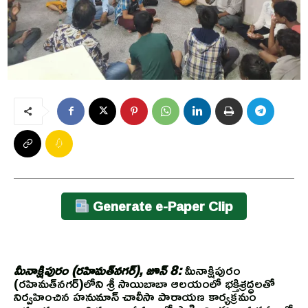
Generate e-Paper Clip
మీనాక్షిపురం (రహిమత్‌నగర్), జూన్ 8:
మీనాక్షిపురం
(రహిమత్‌నగర్)లోని శ్రీ సాయిబాబా ఆలయంలో భక్తిశ్రద్ధలతో
నిర్వహించిన హనుమాన్ చాలీసా పారాయణ కార్యక్రమం