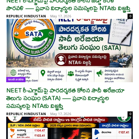
NEET రీ-ఎగ్జామ్‌పై పారదర్శకత కోరిన జెడ్డా కేరళ
పౌరవళి — ప్రవాస విద్యార్థుల సమస్యలపై NTAకు విజ్ఞప్తి
REPUBLIC HINDUSTAN
-
May 17, 2026
0
saudi arabia
NEET రీ-ఎగ్జామ్‌పై పారదర్శకత కోరిన సౌదీ అరేబియా
తెలుగు సంఘం (SATA) — ప్రవాస విద్యార్థుల
సమస్యలపై NTAకు విజ్ఞప్తి
REPUBLIC HINDUSTAN
-
May 17, 2026
0