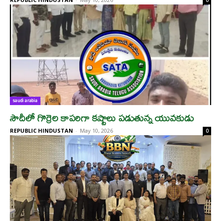
0
saudi arabia
సౌదీలో గొర్రెల కాపరిగా కష్టాలు పడుతున్న యువకుడు
REPUBLIC HINDUSTAN
-
May 10, 2026
0