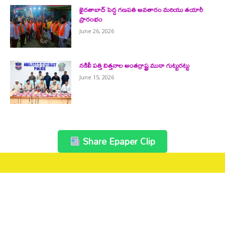
ఖైరతాబాద్ పెద్ద గణపతి అవతారం మరియు తయారీ
ప్రారంభం
June 26, 2026
నకిలీ పత్తి విత్తనాల అంతర్రాష్ట్ర ముఠా గుట్టురట్టు
June 15, 2026
Share Epaper Clip