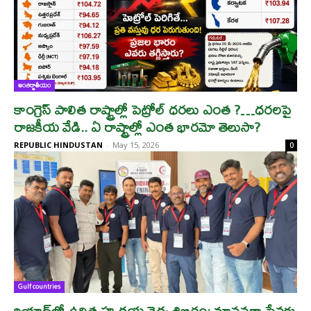
అంతర్జాతీయం
కాంగ్రెస్ పాలిత రాష్ట్రాల్లో పెట్రోల్ ధరలు ఎంత ?…ధరలపై
రాజకీయ వేడి.. ఏ రాష్ట్రాల్లో ఎంత భారమో తెలుసా?
REPUBLIC HINDUSTAN
-
May 15, 2026
0
Gulf countries
రియాద్‌లో ఉచిత హృదయ వైద్య శిబిరం: మానవతా సేవకు