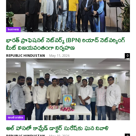
business
భారత్ ప్రొఫెషనల్ నెట్‌వర్క్ (BPN) రియాద్ నెట్‌వర్కింగ్
మీట్ విజయవంతంగా నిర్వహణ
REPUBLIC HINDUSTAN
-
May 11, 2026
0
saudi arabia
అల్ హాసలో కామ్రేడ్ డాక్టర్ సురేష్‌కు ఘన నివాళి
REPUBLIC HINDUSTAN
-
May 10, 2026