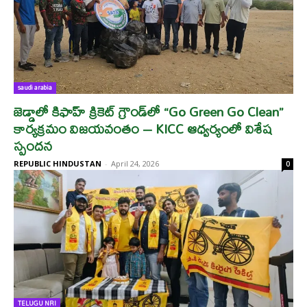
saudi arabia
జెడ్డాలో కిఫాహ్ క్రికెట్ గ్రౌండ్‌లో “Go Green Go Clean”
కార్యక్రమం విజయవంతం – KICC ఆధ్వర్యంలో విశేష
స్పందన
REPUBLIC HINDUSTAN
-
April 24, 2026
0
TELUGU NRI