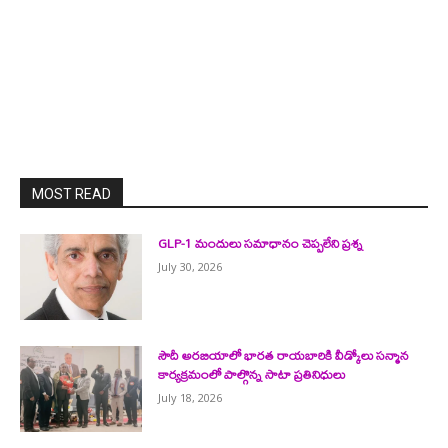
MOST READ
GLP-1 మందులు సమాధానం చెప్పలేని ప్రశ్న
July 30, 2026
సౌదీ అరబియాలో భారత రాయబారికి వీడ్కోలు సన్మాన
కార్యక్రమంలో పాల్గొన్న సాటా ప్రతినిధులు
July 18, 2026