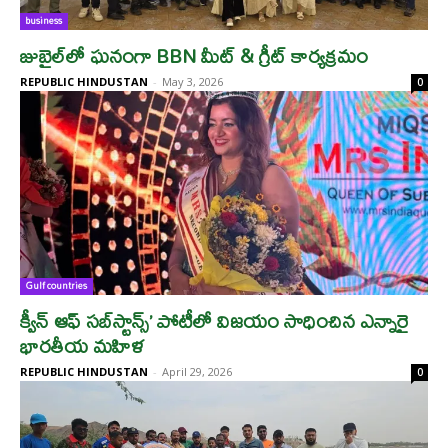
business
జుబైల్‌లో ఘనంగా BBN మీట్ & గ్రీట్ కార్యక్రమం
REPUBLIC HINDUSTAN
-
May 3, 2026
0
Gulf countries
క్వీన్ ఆఫ్ సబ్‌స్టాన్స్’ పోటీలో విజయం సాధించిన ఎన్నారై
భారతీయ మహిళ
REPUBLIC HINDUSTAN
-
April 29, 2026
0