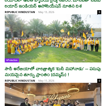
రియాద్ ఇండియన్ అసోసియేషన్ నూతన దిశ
REPUBLIC HINDUSTAN
-
May 13, 2026
0
AP election
సౌదీ అరేబియాలో చారిత్రాత్మక ‘మినీ మహానాడు’ – పసుపు
మయమైన తూర్పు ప్రాంతం (దమ్మమ్) !
REPUBLIC HINDUSTAN
-
May 11, 2026
0