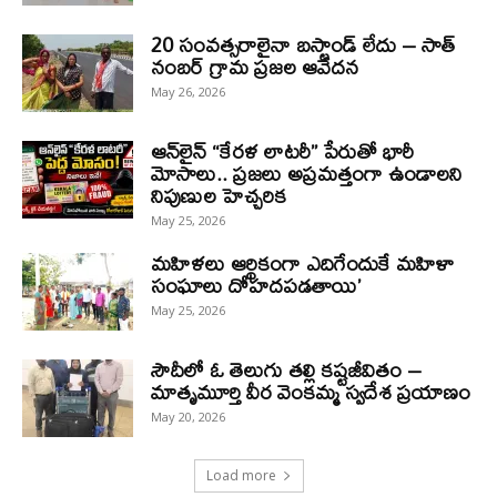
20 సంవత్సరాలైనా బస్టాండ్ లేదు – సాత్
నంబర్ గ్రామ ప్రజల ఆవేదన
May 26, 2026
ఆన్‌లైన్ “కేరళ లాటరీ” పేరుతో భారీ
మోసాలు.. ప్రజలు అప్రమత్తంగా ఉండాలని
నిపుణుల హెచ్చరిక
May 25, 2026
మహిళలు ఆర్థికంగా ఎదిగేందుకే మహిళా
సంఘాలు దోహదపడతాయి’
May 25, 2026
సౌదీలో ఓ తెలుగు తల్లి కష్టజీవితం –
మాతృమూర్తి వీర వెంకమ్మ స్వదేశ ప్రయాణం
May 20, 2026
Load more