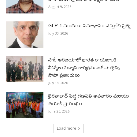
August 9, 2026
GLP-1 మందులు సమాధానం చెప్పలేని ప్రశ్న
July 30, 2026
సౌదీ అరబియాలో భారత రాయబారికి
వీడ్కోలు సన్మాన కార్యక్రమంలో పాల్గొన్న
సాటా ప్రతినిధులు
July 18, 2026
ఖైరతాబాద్ పెద్ద గణపతి అవతారం మరియు
తయారీ ప్రారంభం
June 26, 2026
Load more