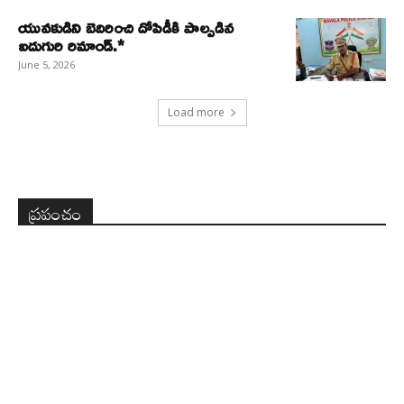
యువకుడిని బెదిరించి దోపిడీకి పాల్పడిన
ఐదుగురి రిమాండ్.*
June 5, 2026
Load more
ప్రపంచం