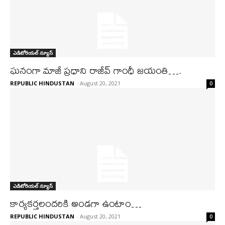
ఎడిటోరియల్ న్యూస్
ఘనంగా మాజీ ప్రధాని రాజీవ్ గాంధీ జయంతి….
REPUBLIC HINDUSTAN
-
August 20, 2021
0
ఎడిటోరియల్ న్యూస్
కార్యకర్తలందరికి అండగా ఉంటాం…
REPUBLIC HINDUSTAN
-
August 20, 2021
0