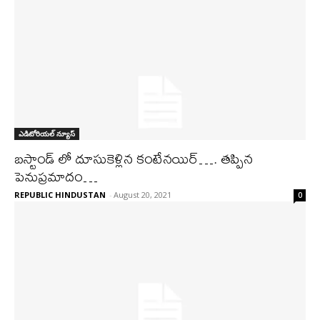
ఎడిటోరియల్ న్యూస్
బస్టాండ్ లో దూసుకెళ్లిన కంటేనయిర్…. తప్పిన
పెనుప్రమాదం…
REPUBLIC HINDUSTAN
-
August 20, 2021
0