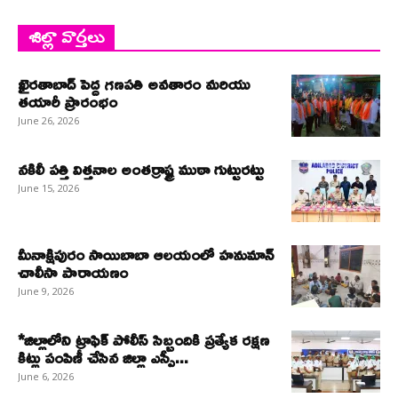
జిల్లా వార్తలు
ఖైరతాబాద్ పెద్ద గణపతి అవతారం మరియు
తయారీ ప్రారంభం
June 26, 2026
నకిలీ పత్తి విత్తనాల అంతర్రాష్ట్ర ముఠా గుట్టురట్టు
June 15, 2026
మీనాక్షిపురం సాయిబాబా ఆలయంలో హనుమాన్
చాలీసా పారాయణం
June 9, 2026
*జిల్లాలోని ట్రాఫిక్ పోలీస్ సిబ్బందికి ప్రత్యేక రక్షణ
కిట్లు పంపిణీ చేసిన జిల్లా ఎస్పీ...
June 6, 2026