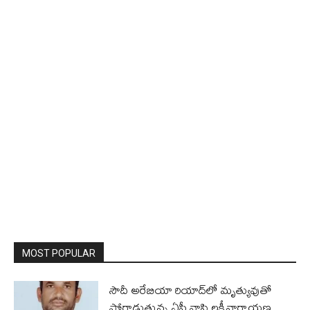
MOST POPULAR
సౌదీ అరేబియా రియాద్‌లో మృత్యువుతో
పోరాడుతున్న ఏపీ వాసి లక్ష్మీనారాయణ