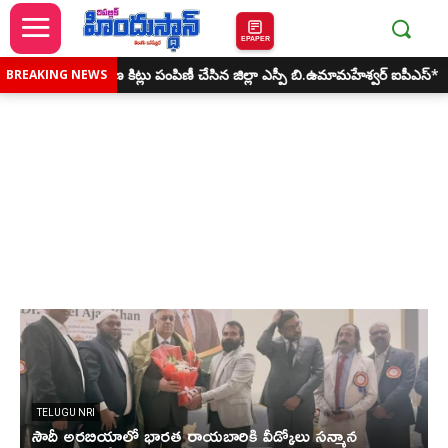
EPAPER
ి ప్రత్యేక రక్షణ కిట్లు పంపిణీ చేసిన జిల్లా ఎస్పీ బి.ఉమామహేశ్వర్ ఐపీఎస్*
యువకు
BREAKING NEWS
TELUGU NRI
సౌదీ అరబియాలో భారత రాయబారికి వీడ్కోలు సన్మాన