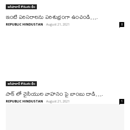
అసిఫాబాద్ కొమురం భీం
ఇంటి పరిసరాలను పరిశుభ్రంగా ఉంచండి….
REPUBLIC HINDUSTAN
-
August 21, 2021
0
అసిఫాబాద్ కొమురం భీం
పాక్ లో చైనీయుల వాహనం పై బాంబు దాడి….
REPUBLIC HINDUSTAN
-
August 21, 2021
1