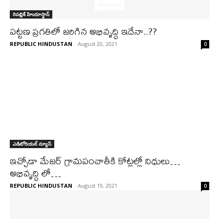
రిపబ్లిక్ హిందూస్థాన్
పట్టణ ప్రగతిలో జరిగిన అభివృద్ధి ఇదేనా..??
REPUBLIC HINDUSTAN
-
August 20, 2021
0
ఎడిటోరియల్ న్యూస్
ఇచ్చోడా మేజర్ గ్రామపంచాతీకి కోట్లల్లో నిధులు…
అభివృద్ధి లో…
REPUBLIC HINDUSTAN
-
August 19, 2021
0