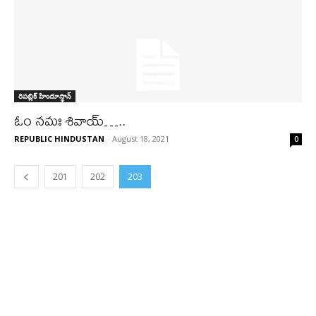
రిపబ్లిక్ హిందూస్థాన్
ఓం నమః శివాయ్…..
REPUBLIC HINDUSTAN
-
August 18, 2021
0
201
202
203