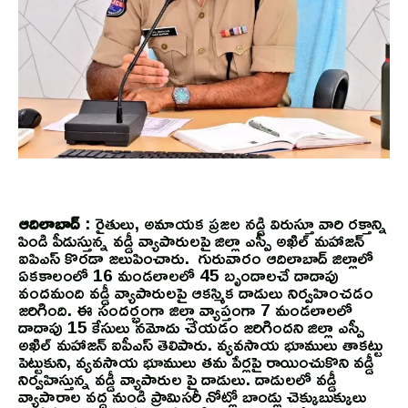
ఆదిలాబాద్
: రైతులు, అమాయక ప్రజల నడ్డి విరుస్తూ వారి రక్తాన్ని
పిండి పీడుస్తున్న వడ్డీ వ్యాపారులపై జిల్లా ఎస్పీ అఖిల్ మహాజన్
ఐపిఎస్ కొరడా జలుపించారు. గురువారం ఆదిలాబాద్ జిల్లాలో
ఏకకాలంలో 16 మండలాలలో 45 బృందాలచే దాదాపు
వందమంది వడ్డీ వ్యాపారులపై ఆకస్మిక దాడులు నిర్వహించడం
జరిగింది. ఈ సందర్భంగా జిల్లా వ్యాప్తంగా 7 మండలాలలో
దాదాపు 15 కేసులు నమోదు చేయడం జరిగిందని జిల్లా ఎస్పీ
అఖిల్ మహాజన్ ఐపీఎస్ తెలిపారు. వ్యవసాయ భూములు తాకట్టు
పెట్టుకుని, వ్యవసాయ భూములు తమ పేర్లపై రాయించుకొని వడ్డీ
నిర్వహిస్తున్న వడ్డీ వ్యాపారుల పై దాడులు. దాడులలో వడ్డీ
వ్యాపారాల వద్ద నుండి ప్రామిసరీ నోట్లో బాండ్లు చెక్కుబుక్కులు