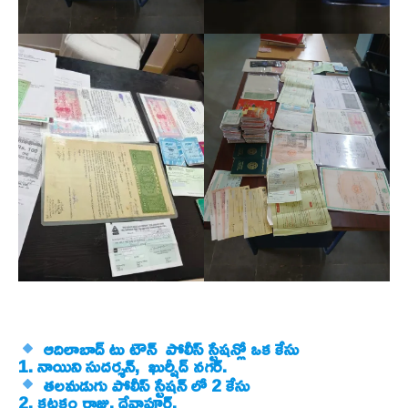
ఆదిలాబాద్ టు టౌన్ పోలీస్ స్టేషన్లో ఒక కేసు
1. నాయిని సుదర్శన్, ఖుర్షీద్ నగర్.
తలమడుగు పోలీస్ స్టేషన్ లో 2 కేసు
2. కటకం రాజు, దేవాపూర్.