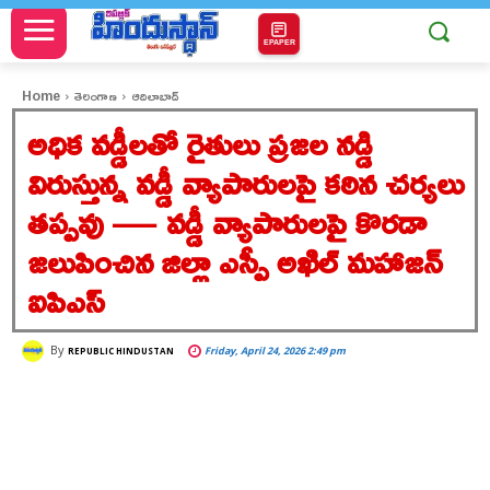
EPAPER
Home
తెలంగాణ
ఆదిలాబాద్
అధిక వడ్డీలతో రైతులు ప్రజల నడ్డి
విరుస్తున్న వడ్డీ వ్యాపారులపై కఠిన చర్యలు
తప్పవు — వడ్డీ వ్యాపారులపై కొరడా
జలుపించిన జిల్లా ఎస్పీ అఖిల్ మహాజన్
ఐపిఎస్
By
Friday, April 24, 2026 2:49 pm
REPUBLIC HINDUSTAN