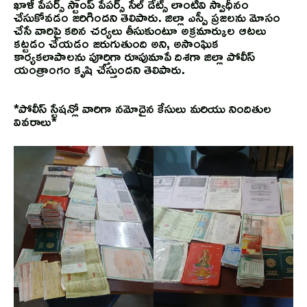
ఖాళీ పేపర్స్ స్టాంప్ పేపర్స్ సేల్ డేట్స్ లాంటివి స్వాధీనం
చేసుకోవడం జరిగిందని తెలిపారు. జిల్లా ఎస్పీ ప్రజలను మోసం
చేసే వారిపై కఠిన చర్యలు తీసుకుంటూ అక్రమార్కుల ఆటలు
కట్టడం చేయడం జరుగుతుంది అని, అసాంఘిక
కార్యకలాపాలను పూర్తిగా రూపుమాపే దిశగా జిల్లా పోలీస్
యంత్రాంగం కృషి చేస్తుందని తెలిపారు.
*పోలీస్ స్టేషన్లో వారిగా నమోదైన కేసులు మరియు నిందితుల
వివరాలు*