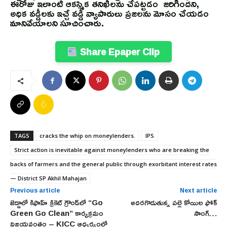
ఈరోజు ఇలాంటి ఆకస్మిక తనిఖీలను చేపట్టడం జరిగిందని,
అధిక వడ్డీలకు ఇచ్చే వడ్డీ వ్యాపారులు ప్రజలను మోసం చేయడం
మానివేయాలని సూచించారు.
Share Epaper Clip
TAGS
cracks the whip on moneylenders.
IPS
Strict action is inevitable against moneylenders who are breaking the
backs of farmers and the general public through exorbitant interest rates
— District SP Akhil Mahajan
Previous article
Next article
జెడ్డాలో కిఫాహ్ క్రికెట్ గ్రౌండ్‌లో “Go
అదరగొడుతున్న పల్లె కోయిల ఫోక్
Green Go Clean” కార్యక్రమం
సాంగ్…
విజయవంతం – KICC ఆధ్వర్యంలో