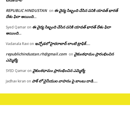
చేసుకోవాలి
REPUBLIC HINDUSTAN
ఈ వైద్య సిబ్బంది చేసిన పనికి యావత్ భారత్
on
దేశం ఫిదా అయింది…
ఈ వైద్య సిబ్బంది చేసిన పనికి యావత్ భారత్ దేశం ఫిదా
Syed Qamar
on
అయింది…
ఇచ్చోడలో హైదరాబాద్ లాంటి ట్రాఫిక్….
Vadanala Ravi
on
republichindustan.rh@gmail.com
వైకుంఠధామం ప్రారంభించిన
on
ఎమ్మెల్యే
వైకుంఠధామం ప్రారంభించిన ఎమ్మెల్యే
SYED Qamar
on
పాక్ లో చైనీయుల వాహనం పై బాంబు దాడి….
Jadhav kiran
on