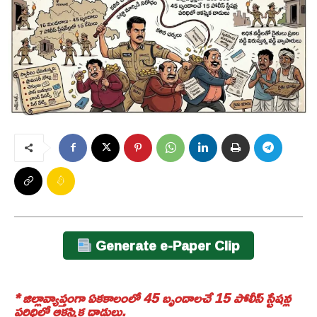
Generate e-Paper Clip
* జిల్లావ్యాప్తంగా ఏకకాలంలో 45 బృందాలచే 15 పోలీస్ స్టేషన్ల
పరిధిలో ఆకస్మిక దాడులు.