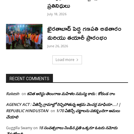
ప్రతినిధులు
July 18, 2026
ఖైరతాబాద్ పెద్ద గణపతి అవతారం
మరియు తయారీ ప్రారంభం
June 26, 2026
Load more
RECENT COMMENTS
Rakesh
కవిత అరెస్టు తెలంగాణ మహిళల సమస్య కాదు : కోదండ రాం
on
AGENCY ACT : ఏజెన్సీ గ్రామాల్లో రెచ్చిపోతున్న అక్రమ వెంచర్ల మాఫియా….! |
REPUBLIC HINDUSTAN
1/70 ఏజెన్సీ చట్టాలను పకడ్బందిగా అమలు
on
చేయాలి
18 సంవత్సరాలు నిండిన ప్రతి ఒక్కరూ ఓటరు నమోదు
Guggilla Swamy
on