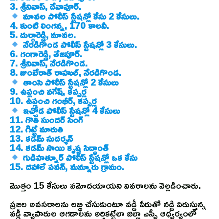
3. శ్రీనివాస్, దేవాపూర్.
మావల పోలీస్ స్టేషన్లో కేసు 2 కేసులు.
4. కుంటి లింగన్న, 170 కాలనీ.
5. దుర్గారెడ్డి, మావల.
నేరడిగొండ పోలీస్ స్టేషన్లో 3 కేసులు.
6. గంగారెడ్డి, తేజపూర్.
7. శ్రీనివాస్, నేరడిగొండ.
8. జుంబేరాత్ రాహుల్, నేరడిగొండ.
తాంసి పోలీస్ స్టేషన్లో 2 కేసులు
9. ఉప్లంచి నగేష్, కప్పర్ల
10. ఉప్లంచి గంభీర్, కప్పర్ల
ఇచ్చోడ పోలీస్ స్టేషన్లో 4 కేసులు
11. గొతి సుందర్ సింగ్
12. గిట్టే మారుతి
13. కడమ్ సుదర్శన్
14. కడమ్ సాయి కృష్ణ సిద్ధాంత్
గుడిహత్నూర్ పోలీస్ స్టేషన్లో ఒక కేసు
15. దహాలే పవన్, మన్నూరు గ్రామం.
మొత్తం 15 కేసులు నమోదయాయని వివరాలను వెల్లడించారు.
ప్రజల అవసరాలను లబ్ధి చేసుకుంటూ వడ్డీ పేరుతో నడ్డి విరుస్తున్న
వడ్డీ వ్యాపారుల ఆగడాలను అరికట్టేలా జిల్లా ఎస్పీ ఆధ్వర్యంలో