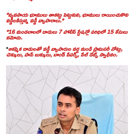
*వ్యవసాయ భూములు తాకట్టు పెట్టుకుని, భూములు రాయించుకొని
వడ్డీలకిస్తున్న వడ్డీ వ్యాపారాలు.*
*16 మండలాలలో దాడులు 7 పోలీస్ స్టేషన్లో పరిధిలో 15 కేసులు
నమోదు.
*
ఆకస్మిక దాడులతో వడ్డీ వ్యాపారుల వద్ద నుండి ప్రామిసరీ నోట్లు,
చెక్కులు, పాస్ బుక్కులు, బాండ్ పేపర్స్, సేల్ డేట్స్ స్వాధీనం.