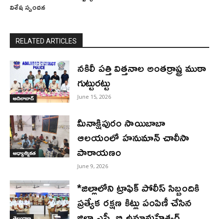
విశేష స్పందన
RELATED ARTICLES
నకిలీ పత్తి విత్తనాల అంతర్రాష్ట్ర ముఠా
గుట్టురట్టు
June 15, 2026
ఆదిలాబాద్
మీనాక్షిపురం సాయిబాబా
ఆలయంలో హనుమాన్ చాలీసా
పారాయణం
ఆధ్యాత్మికత
June 9, 2026
*జిల్లాలోని ట్రాఫిక్ పోలీస్ సిబ్బందికి
ప్రత్యేక రక్షణ కిట్లు పంపిణీ చేసిన
జిల్లా ఎస్పీ బి.ఉమామహేశ్వర్
తెలంగాణ