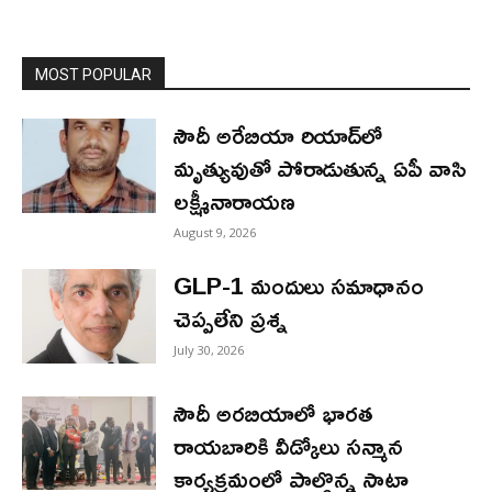
MOST POPULAR
సౌదీ అరేబియా రియాద్‌లో
మృత్యువుతో పోరాడుతున్న ఏపీ వాసి
లక్ష్మీనారాయణ
August 9, 2026
GLP-1 మందులు సమాధానం
చెప్పలేని ప్రశ్న
July 30, 2026
సౌదీ అరబియాలో భారత
రాయబారికి వీడ్కోలు సన్మాన
కార్యక్రమంలో పాల్గొన్న సాటా