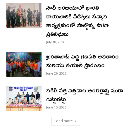
సౌదీ అరబియాలో భారత
రాయబారికి వీడ్కోలు సన్మాన
కార్యక్రమంలో పాల్గొన్న సాటా
ప్రతినిధులు
July 18, 2026
ఖైరతాబాద్ పెద్ద గణపతి అవతారం
మరియు తయారీ ప్రారంభం
June 26, 2026
నకిలీ పత్తి విత్తనాల అంతర్రాష్ట్ర ముఠా
గుట్టురట్టు
June 15, 2026
Load more