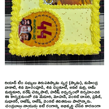
రియాద్ టీం సభ్యులు తిరుపతిస్వామి స్వర్ణ (స్వామి), మహేంద్ర
వాకాటి, శివ మోరంపూడి, శివ దబ్బకూటి, అనిల్ మర్రి, రామ్
మద్దుకూరి, నరేష్ చెన్నుపాటి, హరీష్ ఆధ్వర్యంలో నిర్వహించిన
ఈ కార్యక్రమంలో రవి మేడూరి, మోహన్, వెంకట్ దాసరి, ప్రవీణ్,
సుధాకర్, రాజేష్, రాకేష్, వెంకట్ తదితరులు పాల్గొన్నారు.
చంద్రబాబు నాయుడు ఐటీ రంగాన్ని అభివృద్ధి చేసిన కారణంగా