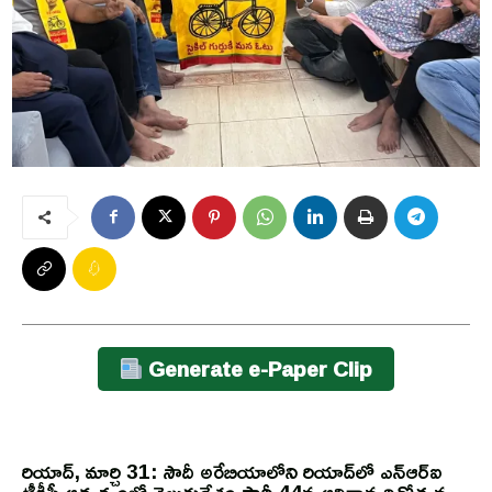
Generate e-Paper Clip
రియాద్, మార్చి 31: సౌదీ అరేబియాలోని రియాద్‌లో ఎన్ఆర్ఐ
టీడీపీ ఆధ్వర్యంలో తెలుగుదేశం పార్టీ 44వ ఆవిర్భావ దినోత్సవ