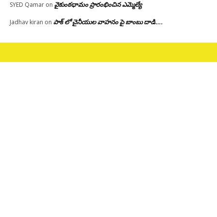
వైకుంఠధామం ప్రారంభించిన ఎమ్మెల్యే
SYED Qamar
on
పాక్ లో చైనీయుల వాహనం పై బాంబు దాడి….
Jadhav kiran
on