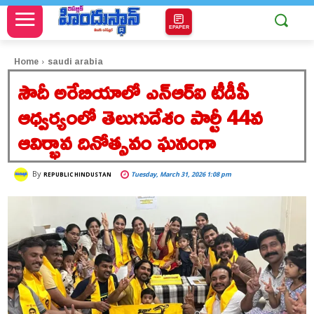
EPAPER
Home
saudi arabia
సౌదీ అరేబియాలో ఎన్ఆర్ఐ టీడీపీ
ఆధ్వర్యంలో తెలుగుదేశం పార్టీ 44వ
ఆవిర్భావ దినోత్సవం ఘనంగా
By
Tuesday, March 31, 2026 1:08 pm
REPUBLIC HINDUSTAN