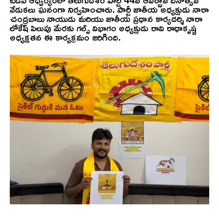
వేడుకలు ఘనంగా నిర్వహించారు. పార్టీ జాతీయ అధ్యక్షుడు నారా
చంద్రబాబు నాయుడు మరియు జాతీయ ప్రధాన కార్యదర్శి నారా
లోకేష్ పిలుపు మేరకు గల్ఫ్ విభాగం అధ్యక్షుడు రావి రాధాకృష్ణ
అధ్యక్షతన ఈ కార్యక్రమం జరిగింది.