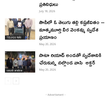
ప్రతినిధులు
July 18, 2026
సౌదీలో ఓ తెలుగు తల్లి కష్టజీవితం –
మాతృమూర్తి వీర వెంకమ్మ స్వదేశ
ప్రయాణం
TELUGU NRI
May 20, 2026
సాటా రియాద్ అండతో స్వదేశానికి
చేరుకున్న నల్గొండ వాసి అక్బర్
May 20, 2026
saudi arabia
- Advertisment -