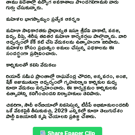
తాము విదేశాల్లో ఉద్యోగ అవకాశాలు పొందగలిగామని వారు
గుర్తు చేసుకున్నారు.
మహిళల భాగస్వామ్యం ప్రత్యేక ఆకర్షణ
మహిళా సాధికారతకు ప్రాధాన్యత ఇస్తూ శ్రీదేవి వాకాటి, వనజ,
విద్య, దీప్తి, శిరీష తదితర మహిళా కార్యకర్తలు పాల్గొన్నారు. వారి
ఆధ్వర్యంలో కేక్ కట్ చేసి వేడుకలను ఉత్సాహంగా జరిపారు.
మహిళల కోసం ప్రభుత్వం అమలు చేస్తున్న పథకాలను ఈ
సందర్భంగా ప్రస్తావించారు.
కార్మికులతో కలిసి వేడుకలు
రియాద్ సమీప ప్రాంతాల్లో రాఘవేంద్ర చౌదరి, అన్నవరం, అంజి,
షేక్ అజుముతుల్లా ఆధ్వర్యంలో గృహనిర్మాణ కార్మికుల మధ్య
కూడా వేడుకలు నిర్వహించారు. ఈ కార్యక్రమం కార్మికులకు
ఉత్సాహాన్ని కలిగించిందని నిర్వాహకులు తెలిపారు.
చివరిగా, సౌదీ అరేబియాలో నివసిస్తున్న టీడీపీ అభిమానులందరినీ
ఒకే వేదికపైకి తీసుకువచ్చి, 2029 ఎన్నికల్లో కూడా తెలుగుదేశం
పార్టీ విజయానికి కృషి చేయాలని ప్రతిజ్ఞ చేశారు.
Share Epaper Clip