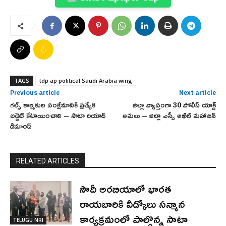
TAGS
tdp ap political Saudi Arabia wing
Previous article
Next article
గల్ఫ్ కార్మికుల సంక్షేమానికి ప్రత్యేక
జిల్లా వ్యాప్తంగా 30 పోలీస్ యాక్ట్
బడ్జెట్ కేటాయించాలి – సాటా రియాద్
అమలు – జిల్లా ఎస్పీ అఖిల్ మహాజన్
డిమాండ్
RELATED ARTICLES
సౌదీ అరబియాలో భారత
రాయబారికి వీడ్కోలు సన్మాన
కార్యక్రమంలో పాల్గొన్న సాటా
TELUGU NRI