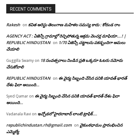
RECENT COMMENTS
Rakesh
కవిత అరెస్టు తెలంగాణ మహిళల సమస్య కాదు : కోదండ రాం
on
AGENCY ACT : ఏజెన్సీ గ్రామాల్లో రెచ్చిపోతున్న అక్రమ వెంచర్ల మాఫియా….! |
REPUBLIC HINDUSTAN
1/70 ఏజెన్సీ చట్టాలను పకడ్బందిగా అమలు
on
చేయాలి
18 సంవత్సరాలు నిండిన ప్రతి ఒక్కరూ ఓటరు నమోదు
Guggilla Swamy
on
చేసుకోవాలి
REPUBLIC HINDUSTAN
ఈ వైద్య సిబ్బంది చేసిన పనికి యావత్ భారత్
on
దేశం ఫిదా అయింది…
ఈ వైద్య సిబ్బంది చేసిన పనికి యావత్ భారత్ దేశం ఫిదా
Syed Qamar
on
అయింది…
ఇచ్చోడలో హైదరాబాద్ లాంటి ట్రాఫిక్….
Vadanala Ravi
on
republichindustan.rh@gmail.com
వైకుంఠధామం ప్రారంభించిన
on
ఎమ్మెల్యే