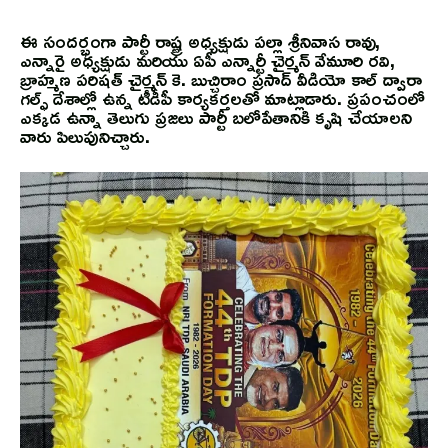
ఈ సందర్భంగా పార్టీ రాష్ట్ర అధ్యక్షుడు పల్లా శ్రీనివాస రావు,
ఎన్నారై అధ్యక్షుడు మరియు ఏపీ ఎన్నార్టీ చైర్మన్ వేమూరి రవి,
బ్రాహ్మణ పరిషత్ చైర్మన్ కె. బుచ్చిరాం ప్రసాద్ వీడియో కాల్ ద్వారా
గల్ఫ్ దేశాల్లో ఉన్న టీడీపీ కార్యకర్తలతో మాట్లాడారు. ప్రపంచంలో
ఎక్కడ ఉన్నా తెలుగు ప్రజలు పార్టీ బలోపేతానికి కృషి చేయాలని
వారు పిలుపునిచ్చారు.