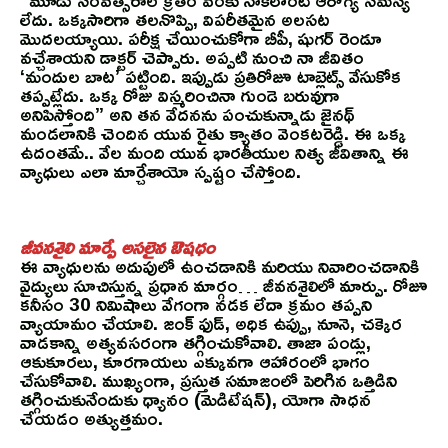
“మూడు సంవత్సరాల క్రితం వరకు నాకెలాంటి ఆరోగ్య సమస్య
లేదు. ఒక్కసారిగా తలనొప్పి, విపరీతమైన అలసట
మొదలయ్యాయి. పరీక్ష చేయించుకోగా బీపీ, షుగర్ రెండూ
వచ్చేశాయని డాక్టర్ చెప్పారు. అప్పటి నుంచి నా జీవితం
‘మందుల బాట’ పట్టింది. ఇప్పుడు ప్రతిరోజూ టాబ్లెట్స్ వేసుకోక
తప్పట్లేదు. ఒక్క రోజు విస్మరించినా గుండె బరువుగా
అనిపిస్తోంది” అని తన వేదనను పంచుకున్నాడు జైనథ్
మండలానికి చెందిన యువ రైతు క్యాతం వెంకటరెడ్డి. ఈ ఒక్క
ఉదంతమే.. వేల మంది యువ భారతీయుల నిత్య జీవితాన్ని ఈ
వ్యాధులు ఎలా మార్చేశాయో స్పష్టం చేస్తోంది.
జీవనశైలి మార్పే అసలైన ఔషధం
ఈ వ్యాధులను అదుపులో ఉంచడానికి మరియు నివారించడానికి
వైద్యులు సూచిస్తున్న ప్రధాన మార్గం… జీవనశైలిలో మార్పు. రోజూ
కనీసం 30 నిమిషాలు వేగంగా నడక లేదా క్రమం తప్పని
వ్యాయామం చేయాలి. జంక్ ఫుడ్, అధిక ఉప్పు, నూనె, చక్కెర
వాడకాన్ని అత్యవసరంగా తగ్గించుకోవాలి. తాజా పండ్లు,
ఆకుకూరలు, కూరగాయలు ఎక్కువగా ఆహారంలో భాగం
చేసుకోవాలి. ముఖ్యంగా, ప్రస్తుత సమాజంలో పెరిగిన ఒత్తిడిని
తగ్గించుకునేందుకు ధ్యానం (మెడిటేషన్), యోగా సాధన
చేయడం అత్యుత్తమం.