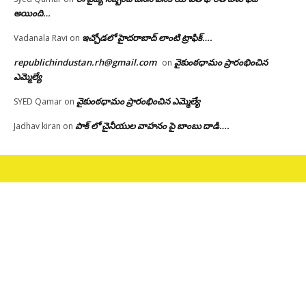
అయింది…
ఇచ్చోడలో హైదరాబాద్ లాంటి ట్రాఫిక్….
Vadanala Ravi
on
republichindustan.rh@gmail.com
వైకుంఠధామం ప్రారంభించిన
on
ఎమ్మెల్యే
వైకుంఠధామం ప్రారంభించిన ఎమ్మెల్యే
SYED Qamar
on
పాక్ లో చైనీయుల వాహనం పై బాంబు దాడి….
Jadhav kiran
on