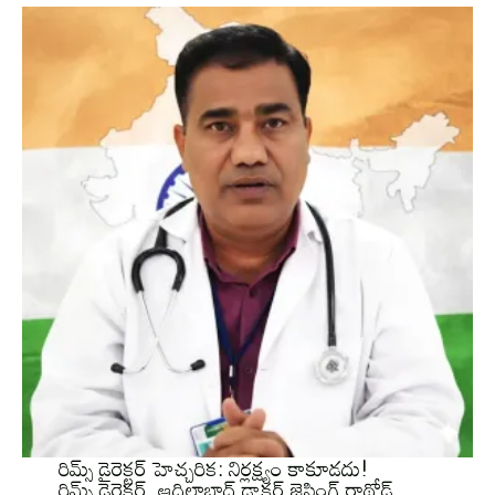
రిమ్స్ డైరెక్టర్ హెచ్చరిక: నిర్లక్ష్యం కాకూడదు!
రిమ్స్ డైరెక్టర్, ఆదిలాబాద్ డాక్టర్ జైసింగ్ రాథోడ్