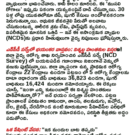
వ్యాధులుగా భావించేవారు. కానీ కాలం మారింది. ఈ ‘ముసలి
రోగాలు’ ఇప్పుడు ఏకంగా యవ్వనంపైనే దాడి చేస్తున్నాయి. 30
ఏళ్ల లోపు యువతలోనూ బీపీ, షుగర్ కేసులు ఆందోళనకరంగా
పెరుగుతున్నాయి. ఆధునిక జీవనశైలి పేరుతో అలవాటు
చేసుకుంటున్న శారీరక శ్రమ లేమి, ఫాస్ట్‌ఫుడ్ వ్యసనం,
విపరీతమైన మానసిక ఒత్తిడి – ఇవే ఈ అసాంక్రమిక వ్యాధుల
(NCDs)కు ప్రధాన హేతువులుగా వైద్య నిపుణులు ఘోషిస్తున్నారు.
ఎన్‌సీడీ సర్వేలో భయంకర వాస్తవం: నిశ్శబ్ద హంతకుల విస్తర
ణ!
జిల్లా వైద్య ఆరోగ్య శాఖ నిర్వహించిన ఎన్‌సీడీ సర్వే (NCD
Survey) లో బయటపడిన గణాంకాలు నిజంగానే వెన్నులో
వణుకు పుట్టిస్తున్నాయి. జిల్లా వ్యాప్తంగా ఉన్న ప్రాథమిక ఆరోగ్య
కేంద్రాలు 22 కేంద్రాలు ఉండగా పట్టణం లో 5 ఆరోగ్య కేంద్రాలను
డాటా ఆధారంగా బీపీ బాధితులు 36,823 ఉండగా, షుగర్
బాధితులు 16,424 మందిగా నమోదయ్యారు. ఈ లెక్కలు
చూస్తే, “ఇంకా ఎన్ని కుటుంబాల్లో ఈ నిశ్శబ్ద హంతకులు
పాకిపోతున్నారో?” అనే భయం సర్వత్రా నెలకొంది. పట్టణ
ప్రాంతాలకే పరిమితం కాకుండా, తాంసి, తలమడుగు, ఇచ్చోడ,
బేల, జైనథ్, నేరడిగొండ వంటి మారుమూల పీహెచ్‌సీల పరిధిలో
కూడా ఈ కేసులు అధికంగా నమోదవడం, పరిస్థితి తీవ్రతకు అద్దం
పడుతోంది.
ఒక పేషెంట్ వేదన:
“ఇక మందుల బాట తప్పదు”