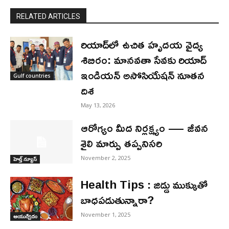
RELATED ARTICLES
రియాద్‌లో ఉచిత హృదయ వైద్య
శిబిరం: మానవతా సేవకు రియాద్
ఇండియన్ అసోసియేషన్ నూతన
Gulf countries
దిశ
May 13, 2026
ఆరోగ్యం మీద నిర్లక్ష్యం — జీవన
శైలి మార్పు తప్పనిసరి
November 2, 2025
హెల్త్ న్యూస్
Health Tips : జిడ్డు ముక్కుతో
బాధపడుతున్నారా?
November 1, 2025
ఆయుర్వేదం