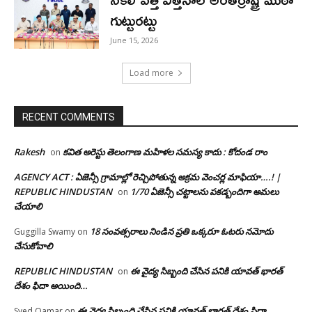
గుట్టురట్టు
June 15, 2026
Load more
RECENT COMMENTS
Rakesh
కవిత అరెస్టు తెలంగాణ మహిళల సమస్య కాదు : కోదండ రాం
on
AGENCY ACT : ఏజెన్సీ గ్రామాల్లో రెచ్చిపోతున్న అక్రమ వెంచర్ల మాఫియా….! |
REPUBLIC HINDUSTAN
1/70 ఏజెన్సీ చట్టాలను పకడ్బందిగా అమలు
on
చేయాలి
18 సంవత్సరాలు నిండిన ప్రతి ఒక్కరూ ఓటరు నమోదు
Guggilla Swamy
on
చేసుకోవాలి
REPUBLIC HINDUSTAN
ఈ వైద్య సిబ్బంది చేసిన పనికి యావత్ భారత్
on
దేశం ఫిదా అయింది…
ఈ వైద్య సిబ్బంది చేసిన పనికి యావత్ భారత్ దేశం ఫిదా
Syed Qamar
on