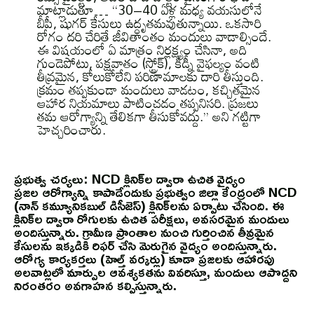
మాట్లాడుతూ… “30–40 ఏళ్ల మధ్య వయసులోనే
బీపీ, షుగర్ కేసులు ఉద్ధృతమవుతున్నాయి. ఒకసారి
రోగం దరి చేరితే జీవితాంతం మందులు వాడాల్సిందే.
ఈ విషయంలో ఏ మాత్రం నిర్లక్ష్యం చేసినా, అది
గుండెపోటు, పక్షవాతం (స్ట్రోక్), కిడ్నీ వైఫల్యం వంటి
తీవ్రమైన, కోలుకోలేని పరిణామాలకు దారి తీస్తుంది.
క్రమం తప్పకుండా మందులు వాడటం, కచ్చితమైన
ఆహార నియమాలు పాటించడం తప్పనిసరి. ప్రజలు
తమ ఆరోగ్యాన్ని తేలికగా తీసుకోవద్దు.” అని గట్టిగా
హెచ్చరించారు.
ప్రభుత్వ చర్యలు: NCD క్లినిక్‌ల ద్వారా ఉచిత వైద్యం
ప్రజల ఆరోగ్యాన్ని కాపాడేందుకు ప్రభుత్వం జిల్లా కేంద్రంలో NCD
(నాన్ కమ్యూనికబుల్ డిసీజెస్) క్లినిక్‌లను ఏర్పాటు చేసింది. ఈ
క్లినిక్‌ల ద్వారా రోగులకు ఉచిత పరీక్షలు, అవసరమైన మందులు
అందిస్తున్నారు. గ్రామీణ ప్రాంతాల నుంచి గుర్తించిన తీవ్రమైన
కేసులను ఇక్కడికి రిఫర్ చేసి మెరుగైన వైద్యం అందిస్తున్నారు.
ఆరోగ్య కార్యకర్తలు (హెల్త్ వర్కర్లు) కూడా ప్రజలకు ఆహారపు
అలవాట్లలో మార్పుల ఆవశ్యకతను వివరిస్తూ, మందులు ఆపొద్దని
నిరంతరం అవగాహన కల్పిస్తున్నారు.