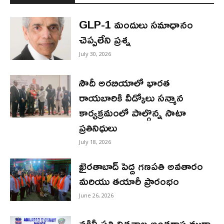
GLP-1 మందులు సమాధానం
చెప్పలేని ప్రశ్న
July 30, 2026
సౌదీ అరబియాలో భారత
రాయబారికి వీడ్కోలు సన్మాన
కార్యక్రమంలో పాల్గొన్న సాటా
ప్రతినిధులు
July 18, 2026
ఖైరతాబాద్ పెద్ద గణపతి అవతారం
మరియు తయారీ ప్రారంభం
June 26, 2026
నకిలీ పత్తి విత్తనాల అంతర్రాష్ట్ర ముఠా