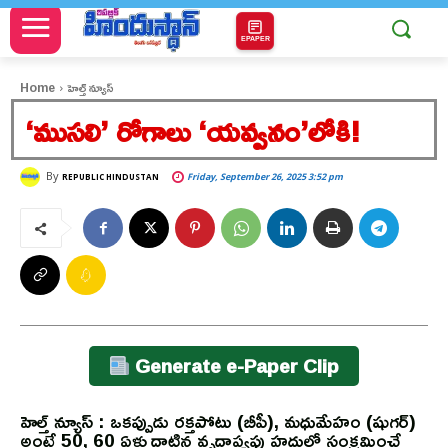
EPAPER
Home
హెల్త్ న్యూస్
‘ముసలి’ రోగాలు ‘యవ్వనం’లోకి!
By
Friday, September 26, 2025 3:52 pm
REPUBLIC HINDUSTAN
Generate e-Paper Clip
హెల్త్ న్యూస్ : ఒకప్పుడు రక్తపోటు (బీపీ), మధుమేహం (షుగర్)
అంటే 50, 60 ఏళ్లు దాటిన వృద్ధాప్యపు హద్దుల్లో సంక్రమించే