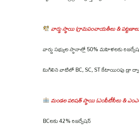
వార్డు స్థాయి (గ్రామపంచాయతీలు & పట్టణాలు
వార్డు సభ్యుల స్థానాల్లో 50% మహిళలకు రిజర్వేష
మిగిలిన వాటిలో BC, SC, ST కేటాయింపు డ్రా ద్వ
మండల పరిషత్ స్థాయి (ఎంపీటీసీలు & ఎంఎ
BCలకు 42% రిజర్వేషన్