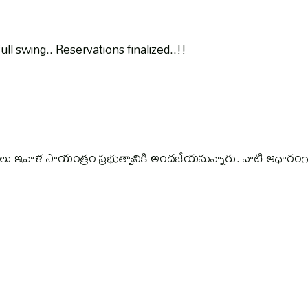
ull swing.. Reservations finalized..!!
ివేదికలు ఇవాళ సాయంత్రం ప్రభుత్వానికి అందజేయనున్నారు. వాటి ఆధారంగ