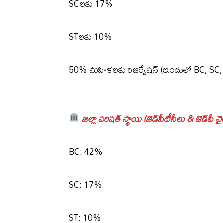
SCలకు 17%
STలకు 10%
50% మహిళలకు రిజర్వేషన్ (ఇందులో BC, SC
జిల్లా పరిషత్ స్థాయి (జెడ్‌పీటీసీలు & జెడ్‌పీ చైర
BC: 42%
SC: 17%
ST: 10%