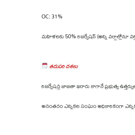
OC: 31%
మహిళలకు 50% రిజర్వేషన్ (అన్ని వర్గాల్లోనూ వర్తి
తదుపరి దశలు
రిజర్వేషన్ల జాబితా ఖరారు కాగానే ప్రభుత్వ ఉత్తర్
అనంతరం ఎన్నికల సంఘం అధికారికంగా ఎన్నికల 