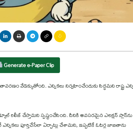
Generate e-Paper Clip
ాతావరణం వేడెక్కుతోంది. ఎన్నికలు నిర్వహించేందుకు సిద్ధమని రాష్ట్ర ఎన్
ల్‌ రిలీజ్ చేస్తామని స్పష్టంచేసింది. దీనికి అవసరమైన ఎలక్షన్‌ ప్లాన్‌ను
ే ఎన్నికలు పూర్తిచేసేలా ఏర్పాట్లు చేశామని, ఇప్పటికే ఓటర్ల జాబితాను