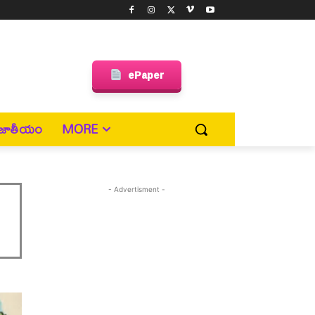
ePaper
జాతీయం
MORE
- Advertisment -