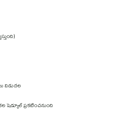
స్తుంది)
వులు విడుదల
షెడ్యూల్‌ ప్రకటించనుంది