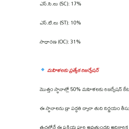
ఎస్‌.సి.లు (SC): 17%
ఎస్‌.టి.లు (ST): 10%
సాధారణ (OC): 31%
మహిళలకు ప్రత్యేక రిజర్వేషన్
మొత్తం స్థానాల్లో 50% మహిళలకు రిజర్వేషన్ క
ఈ స్థానాలను డ్రా పద్ధతి ద్వారా తుది నిర్ణయం తీ
త్వరలోనే ఈ ప్రక్రియ పూర్తి అవుతుందని అధికారిక 