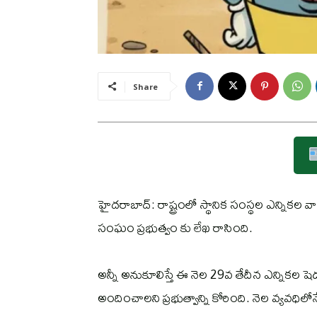
Share
హైదరాబాద్‌: రాష్ట్రంలో స్థానిక సంస్థల ఎన్నికల వ
సంఘం ప్రభుత్వం కు లేఖ రాసింది.
అన్నీ అనుకూలిస్తే ఈ నెల 29వ తేదీన ఎన్నికల షెడ్యూ
అందించాలని ప్రభుత్వాన్ని కోరింది. నెల వ్యవధిలోన