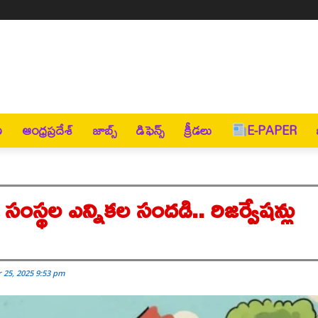
ణ
ఆంధ్రప్రదేశ్
జాబ్స్
డిఫెన్స్
క్రీడలు
E-PAPER
సంస్థల ఎన్నికల సందడి.. రిజర్వేషన్లు
 25, 2025 9:53 pm