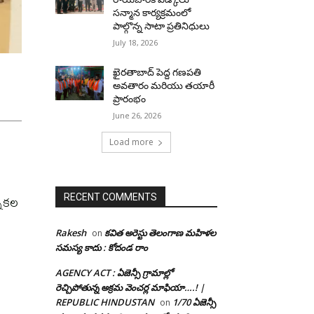
సన్మాన కార్యక్రమంలో
పాల్గొన్న సాటా ప్రతినిధులు
July 18, 2026
ఖైరతాబాద్ పెద్ద గణపతి
అవతారం మరియు తయారీ
ప్రారంభం
June 26, 2026
Load more
నికల
RECENT COMMENTS
Rakesh
కవిత అరెస్టు తెలంగాణ మహిళల
on
సమస్య కాదు : కోదండ రాం
AGENCY ACT : ఏజెన్సీ గ్రామాల్లో
రెచ్చిపోతున్న అక్రమ వెంచర్ల మాఫియా….! |
REPUBLIC HINDUSTAN
1/70 ఏజెన్సీ
on