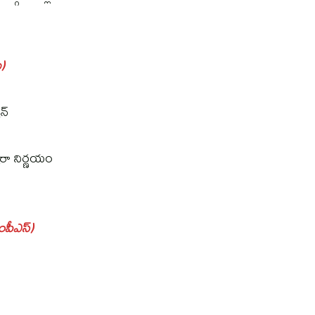
)
న్
ారా నిర్ణయం
ంపీఎస్)