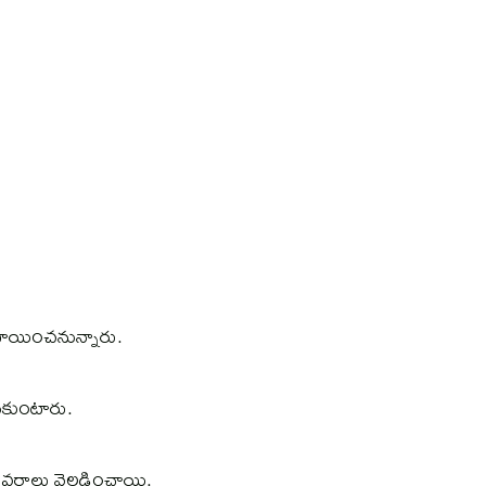
ేటాయించనున్నారు.
సుకుంటారు.
వర్గాలు వెల్లడించాయి.