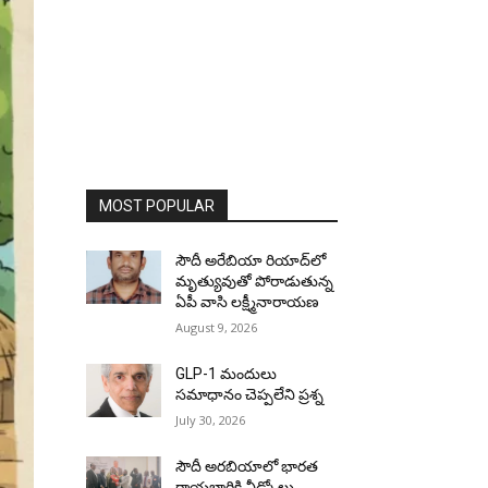
MOST POPULAR
సౌదీ అరేబియా రియాద్‌లో
మృత్యువుతో పోరాడుతున్న
ఏపీ వాసి లక్ష్మీనారాయణ
August 9, 2026
GLP-1 మందులు
సమాధానం చెప్పలేని ప్రశ్న
July 30, 2026
సౌదీ అరబియాలో భారత
రాయబారికి వీడ్కోలు