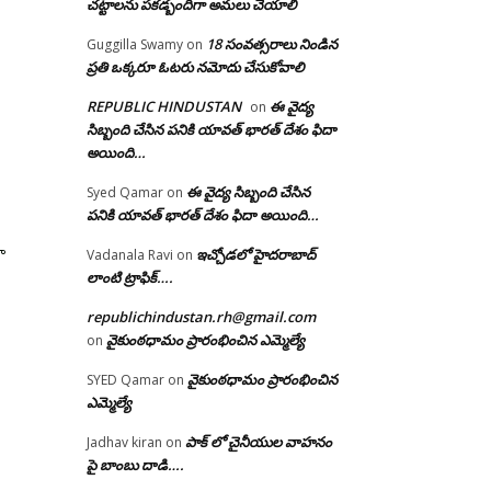
చట్టాలను పకడ్బందిగా అమలు చేయాలి
18 సంవత్సరాలు నిండిన
Guggilla Swamy
on
ప్రతి ఒక్కరూ ఓటరు నమోదు చేసుకోవాలి
REPUBLIC HINDUSTAN
ఈ వైద్య
on
సిబ్బంది చేసిన పనికి యావత్ భారత్ దేశం ఫిదా
అయింది…
ఈ వైద్య సిబ్బంది చేసిన
Syed Qamar
on
పనికి యావత్ భారత్ దేశం ఫిదా అయింది…
ా
ఇచ్చోడలో హైదరాబాద్
Vadanala Ravi
on
లాంటి ట్రాఫిక్….
republichindustan.rh@gmail.com
వైకుంఠధామం ప్రారంభించిన ఎమ్మెల్యే
on
వైకుంఠధామం ప్రారంభించిన
SYED Qamar
on
ఎమ్మెల్యే
పాక్ లో చైనీయుల వాహనం
Jadhav kiran
on
పై బాంబు దాడి….