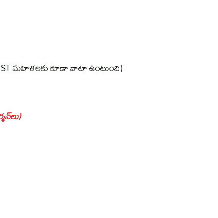
, ST మహిళలకు కూడా వాటా ఉంటుంది)
్మన్‌లు)