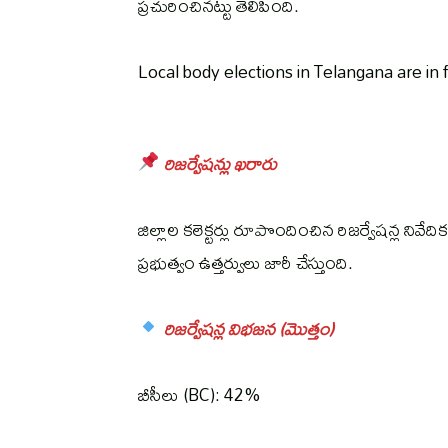
ప్రచురించినట్టు తెలిపింది.
Local body elections in Telangana are in f
రిజర్వేషన్లు ఖరారు
జిల్లాల కలెక్టర్లు రూపొందించిన రిజర్వేషన్ల న
ప్రభుత్వం ఉత్తర్వులు జారీ చేస్తుంది.
రిజర్వేషన్ల విభజన (మొత్తం)
బీసీలు (BC): 42%