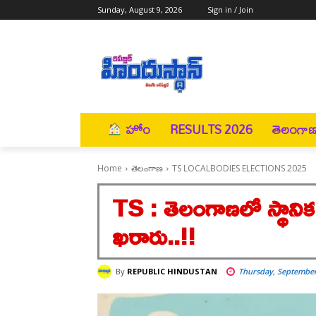
Sunday, August 9, 2026
Sign in / Join
హోం
RESULTS 2026
తెలంగా
Home
తెలంగాణ
TS LOCALBODIES ELECTIONS 2025
TS : తెలంగాణలో స్థానిక 
ఖరారు..!!
By
REPUBLIC HINDUSTAN
Thursday, September