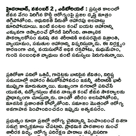
హైదరాబాద్‌, నవంబర్‌ 2 , ఎడిటోరియల్ :
ప్రస్తుత కాలంలో
జీవన వేగం పెరిగిన కొద్దీ ఆరోగ్యంపై ప్రజల దృష్టి మాత్రం
తగ్గిపోతోంది. ఆధునికత పేరుతో ఆహారపు అలవాట్లు
మారిపోయాయి. ఇంటి వంటల కంటే బయట ఆహారాన్ని
ఎక్కువగా ఆస్వాదించే ధోరణి పెరిగింది. తాత్కాలిక
సౌకర్యాలకోసం మనిషి తన శరీరానికి అవసరమైన విశ్రాంతి,
వ్యాయామం, సమతుల ఆహారాన్ని విస్మరిస్తున్నాడు. ఈ నిర్లక్ష్యం
కారణంగా చిన్న వయసులోనే అధిక రక్తపోటు, మధుమేహం,
గుండె సంబంధిత వ్యాధులు వంటి సమస్యలు పెరుగుతున్నాయి.
ప్రతిరోజూ పనిలో ఒత్తిడి, గాడ్జెట్లకు బానిసైన జీవితం, నిర్దిష్ట
సమయాల్లో ఆహారం తీసుకోకపోవడం ఇవన్నీ శరీరానికి భారీ
ముప్పుగా మారుతున్నాయి. ముఖ్యంగా నగరాల్లో పనిచేసే
యువత, ఉద్యోగస్తులు జీవన నాణ్యత కంటే జీవన సౌకర్యాలను
ప్రాధాన్యంగా చూస్తున్నారు. దాంతో శరీరం అలసిపోతోంది,
మానసిక ప్రశాంతత కోల్పోతోంది. సమాజం మొత్తంలో ఆరోగ్య
అవగాహన పెంపొందించడం ఇప్పుడు అత్యవసరం.
ప్రభుత్వం కూడా ప్రజల్లో ఆరోగ్య చైతన్యాన్ని పెంపొందించే దిశగా
సమగ్ర కార్యక్రమాలు చేపట్టాలి. ప్రాథమిక పాఠశాలల నుంచే
శారీరక విద్య, ఆరోగ్య పరిరక్షణ పాఠాలు తప్పనిసరిగా