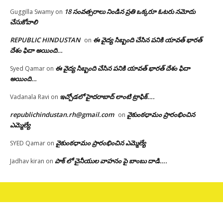
18 సంవత్సరాలు నిండిన ప్రతి ఒక్కరూ ఓటరు నమోదు
Guggilla Swamy
on
చేసుకోవాలి
REPUBLIC HINDUSTAN
ఈ వైద్య సిబ్బంది చేసిన పనికి యావత్ భారత్
on
దేశం ఫిదా అయింది…
ఈ వైద్య సిబ్బంది చేసిన పనికి యావత్ భారత్ దేశం ఫిదా
Syed Qamar
on
అయింది…
ఇచ్చోడలో హైదరాబాద్ లాంటి ట్రాఫిక్….
Vadanala Ravi
on
republichindustan.rh@gmail.com
వైకుంఠధామం ప్రారంభించిన
on
ఎమ్మెల్యే
వైకుంఠధామం ప్రారంభించిన ఎమ్మెల్యే
SYED Qamar
on
పాక్ లో చైనీయుల వాహనం పై బాంబు దాడి….
Jadhav kiran
on