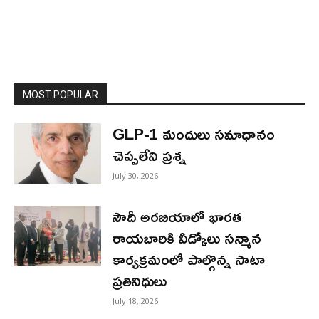
MOST POPULAR
GLP-1 మందులు సమాధానం
చెప్పలేని ప్రశ్న
July 30, 2026
సౌదీ అరబియాలో భారత
రాయబారికి వీడ్కోలు సన్మాన
కార్యక్రమంలో పాల్గొన్న సాటా
ప్రతినిధులు
July 18, 2026