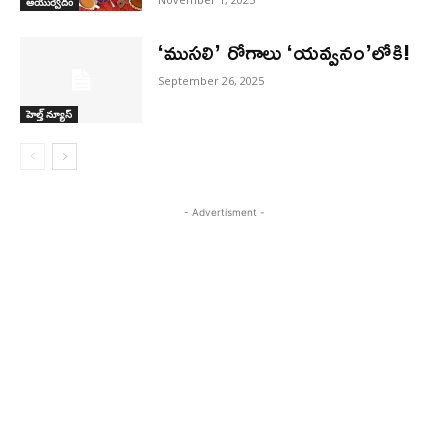
ఆయుర్వేదం
‘ముసలి’ రోగాలు ‘యవ్వనం’లోకి!
September 26, 2025
హెల్త్ న్యూస్
- Advertisment -