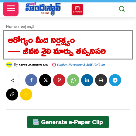
EPAPER
Home
హెల్త్ న్యూస్
ఆరోగ్యం మీద నిర్లక్ష్యం
— జీవన శైలి మార్పు తప్పనిసరి
By
Sunday, November 2, 2025 10:40 am
REPUBLIC HINDUSTAN
Generate e-Paper Clip