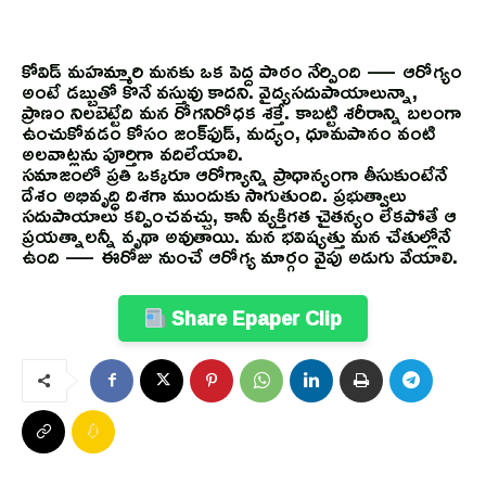
కోవిడ్‌ మహమ్మారి మనకు ఒక పెద్ద పాఠం నేర్పింది — ఆరోగ్యం
అంటే డబ్బుతో కొనే వస్తువు కాదని. వైద్యసదుపాయాలున్నా,
ప్రాణం నిలబెట్టేది మన రోగనిరోధక శక్తే. కాబట్టి శరీరాన్ని బలంగా
ఉంచుకోవడం కోసం జంక్‌ఫుడ్‌, మద్యం, ధూమపానం వంటి
అలవాట్లను పూర్తిగా వదిలేయాలి.
సమాజంలో ప్రతి ఒక్కరూ ఆరోగ్యాన్ని ప్రాధాన్యంగా తీసుకుంటేనే
దేశం అభివృద్ధి దిశగా ముందుకు సాగుతుంది. ప్రభుత్వాలు
సదుపాయాలు కల్పించవచ్చు, కానీ వ్యక్తిగత చైతన్యం లేకపోతే ఆ
ప్రయత్నాలన్నీ వృథా అవుతాయి. మన భవిష్యత్తు మన చేతుల్లోనే
ఉంది — ఈరోజు నుంచే ఆరోగ్య మార్గం వైపు అడుగు వేయాలి.
Share Epaper Clip