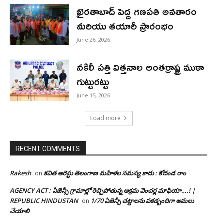
ఖైరతాబాద్ పెద్ద గణపతి అవతారం
మరియు తయారీ ప్రారంభం
June 26, 2026
నకిలీ పత్తి విత్తనాల అంతర్రాష్ట్ర ముఠా
గుట్టురట్టు
June 15, 2026
Load more
RECENT COMMENTS
Rakesh
కవిత అరెస్టు తెలంగాణ మహిళల సమస్య కాదు : కోదండ రాం
on
AGENCY ACT : ఏజెన్సీ గ్రామాల్లో రెచ్చిపోతున్న అక్రమ వెంచర్ల మాఫియా….! |
REPUBLIC HINDUSTAN
1/70 ఏజెన్సీ చట్టాలను పకడ్బందిగా అమలు
on
చేయాలి