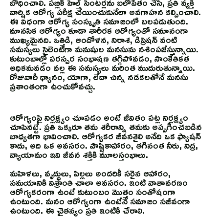
బోధించాలి. పబ్లిక్ హెల్త్‌ సెంటర్లను బలోపేతం చేసి, ప్రతి వ్యక్తి
వార్షిక ఆరోగ్య పరీక్ష చేయించుకునేలా అవగాహన కల్పించాలి.
ఈ విధంగా ఆరోగ్య సంస్కృతి సమాజంలో బలపడుతుంది.
మానసిక ఆరోగ్యం కూడా శారీరక ఆరోగ్యంతో సమానంగా
ముఖ్యమైనది. ఒత్తిడి, ఆందోళన, నిరాశ, డిప్రెషన్‌ వంటి
సమస్యలు సైలెంట్‌గా మనుషుల మనసును నశింపజేస్తున్నాయి.
కుటుంబాల్లో పరస్పర సంభాషణ తగ్గిపోవడం, సాంకేతికత
అధికమవడం వల్ల ఈ సమస్యలు మరింత ముదురుతున్నాయి.
రోజువారీ ధ్యానం, యోగా, లేదా చిన్న నడకలతోనే మనసు
ప్రశాంతంగా ఉంచుకోవచ్చు.
ఆరోగ్యంపై నిర్లక్ష్యం చూపడం అంటే జీవితం పట్ల నిర్లక్ష్యం
చూపినట్టే. ప్రతి ఒక్కరూ తమ శరీరాన్ని తమకు అప్పగించబడిన
బాధ్యతగా భావించాలి. ఆరోగ్యకర జీవనశైలి అనేది ఒక ఫ్యాషన్‌
కాదు, అది ఒక అవసరం. పౌష్టికాహారం, తగినంత నీరు, నిద్ర,
వ్యాయామం ఇవి జీవన శక్తికి మూలస్తంభాలు.
మహిళలు, వృద్ధులు, పిల్లలు అందరికీ సరైన ఆహారం,
సమయానికి విశ్రాంతి చాలా అవసరం. ఇంటి వాతావరణం
ఆరోగ్యకరంగా ఉంటే కుటుంబం మొత్తం సంతోషంగా
ఉంటుంది. మనం ఆరోగ్యంగా ఉంటేనే సమాజం సజీవంగా
ఉంటుంది. ఈ చైతన్యం ప్రతి ఇంటికి చేరాలి.