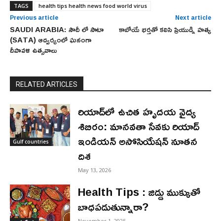
TAGS
health tips health news food world virus
Previous article
Next article
SAUDI ARABIA: సౌదీ లో సాటా
కాబోయే భర్తతో కలిసి ప్రియుడ్ని హత్య
(SATA) ఆద్వర్యంలో ఘనంగా
దీపావళి ఉత్సవాలు
RELATED ARTICLES
రియాద్‌లో ఉచిత హృదయ వైద్య
శిబిరం: మానవతా సేవకు రియాద్
ఇండియన్ అసోసియేషన్ నూతన
Gulf countries
దిశ
May 13, 2026
Health Tips : జిడ్డు ముక్కుతో
బాధపడుతున్నారా?
November 1, 2025