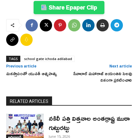
Share Epaper Clip
TAGS
school gate ichoda adilabad
Previous article
Next article
మనస్తాపంతో యువతీ ఆత్మహత్య
సేవాలాల్ మహారాజ్ జయంతిని సెలవు
దినంగా ప్రకటించాలి
RELATED ARTICLES
నకిలీ పత్తి విత్తనాల అంతర్రాష్ట్ర ముఠా
గుట్టురట్టు
June 15, 2026
ఆదిలాబాద్