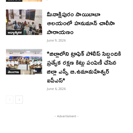
మీనాక్షిపురం సాయిబాబా
ఆలయంలో హనుమాన్ చాలీసా
పారాయణం
ఆధ్యాత్మికత
June 9, 2026
*జిల్లాలోని ట్రాఫిక్ పోలీస్ సిబ్బందికి
ప్రత్యేక రక్షణ కిట్లు పంపిణీ చేసిన
జిల్లా ఎస్పీ బి.ఉమామహేశ్వర్
తెలంగాణ
ఐపీఎస్*
June 6, 2026
- Advertisment -