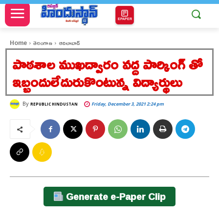
EPAPER
Home
తెలంగాణ
ఆదిలాబాద్
పాఠశాల ముఖద్వారం వద్ద పార్కింగ్ తో
ఇబ్బందులేదురుకొంటున్న విద్యార్థులు
By
Friday, December 3, 2021 2:24 pm
REPUBLIC HINDUSTAN
Generate e-Paper Clip