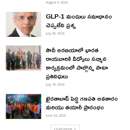
August 9, 2026
GLP-1 మందులు సమాధానం
చెప్పలేని ప్రశ్న
July 30, 2026
సౌదీ అరబియాలో భారత
రాయబారికి వీడ్కోలు సన్మాన
కార్యక్రమంలో పాల్గొన్న సాటా
ప్రతినిధులు
July 18, 2026
ఖైరతాబాద్ పెద్ద గణపతి అవతారం
మరియు తయారీ ప్రారంభం
June 26, 2026
Load more