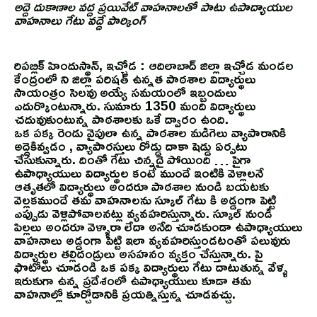
అద్దె దుకాణాల వద్ద ప్రయివేట్ వాహనాలతో పాటు ఉపాద్యాయుల
వాహనాలు గేటు వద్దే పార్కింగ్
రిపబ్లిక్ హిందుస్థాన్, ఇచ్చోడ : ఆదిలాబాద్ జిల్లా ఇచ్చోడ మండల
కేంద్రంలో ని జిల్లా పరిషత్ ఉన్నత పాఠశాల విద్యార్థులు
సాయంత్రం సెలవు అయ్యే సమయంలో ఇబ్బందులు
ఎదుర్కొంటున్నారు. సుమారు 1350 మంది విద్యార్థులు
చదువుకుంటున్న పాఠశాలకు ఒకే ద్వారం ఉంది.
ఒక పక్క రెండు వైపులా ఉన్న పాఠశాల మడిగెలు వ్యాపారానికి
అద్దెకివ్వడం , వ్యాపారస్తులు రోడ్డు దాకా షెడ్డు ఏర్పటు
చేసుకున్నారు. దింతో గేటు చిన్నదై పోయింది … పైగా
ఉపాధ్యాయులు విద్యార్థుల కంటే ముందే ఇంటికి వెళ్లాలనే
ఆతృతలో విద్యార్థులు అందరూ పాఠశాల నుండి బయటకు
వెల్లకముందే తమ వాహనాలను స్కూల్ గేటు కి అడ్డంగా పెట్టి
ఎప్పుడు వెళ్లిపోవాలనట్లు వ్యవహరిస్తున్నారు. స్కూల్ నుండి
పిల్లలు అందరూ వెళ్ళారా లేదా అనేది చూడకుండా ఉపాధ్యాయులు
వాహనాలు అడ్డంగా పెట్టి ఇలా వ్యవహరిస్తుండటంతో పలువురు
విద్యార్థుల తల్లిదండ్రులు అసహనం వ్యక్తం చేస్తున్నారు. పై
ఫొటోలు చూడండి ఒక పక్క విద్యార్థులు గేటు దాటుతున్న వేళ్ళ
ఇరుకుగా ఉన్న ప్రదేశంలో ఉపాధ్యాయులు కూడా తమ
వాహనాల్లో కూర్చోడానికి ప్రయత్నిస్తున్న చూడవచ్చు.