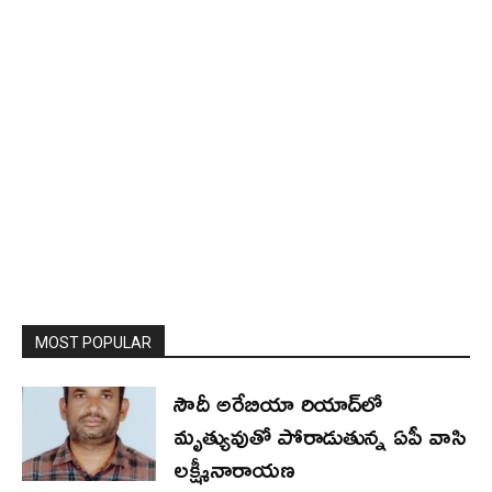
MOST POPULAR
సౌదీ అరేబియా రియాద్‌లో
మృత్యువుతో పోరాడుతున్న ఏపీ వాసి
లక్ష్మీనారాయణ