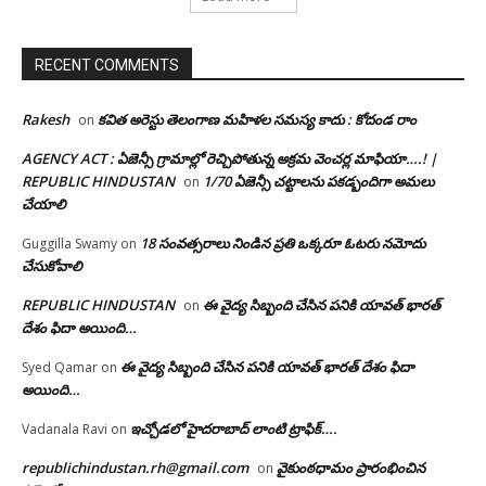
RECENT COMMENTS
Rakesh
కవిత అరెస్టు తెలంగాణ మహిళల సమస్య కాదు : కోదండ రాం
on
AGENCY ACT : ఏజెన్సీ గ్రామాల్లో రెచ్చిపోతున్న అక్రమ వెంచర్ల మాఫియా….! |
REPUBLIC HINDUSTAN
1/70 ఏజెన్సీ చట్టాలను పకడ్బందిగా అమలు
on
చేయాలి
18 సంవత్సరాలు నిండిన ప్రతి ఒక్కరూ ఓటరు నమోదు
Guggilla Swamy
on
చేసుకోవాలి
REPUBLIC HINDUSTAN
ఈ వైద్య సిబ్బంది చేసిన పనికి యావత్ భారత్
on
దేశం ఫిదా అయింది…
ఈ వైద్య సిబ్బంది చేసిన పనికి యావత్ భారత్ దేశం ఫిదా
Syed Qamar
on
అయింది…
ఇచ్చోడలో హైదరాబాద్ లాంటి ట్రాఫిక్….
Vadanala Ravi
on
republichindustan.rh@gmail.com
వైకుంఠధామం ప్రారంభించిన
on