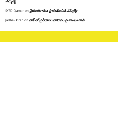
ఎమ్మెల్యే
వైకుంఠధామం ప్రారంభించిన ఎమ్మెల్యే
SYED Qamar
on
పాక్ లో చైనీయుల వాహనం పై బాంబు దాడి….
Jadhav kiran
on