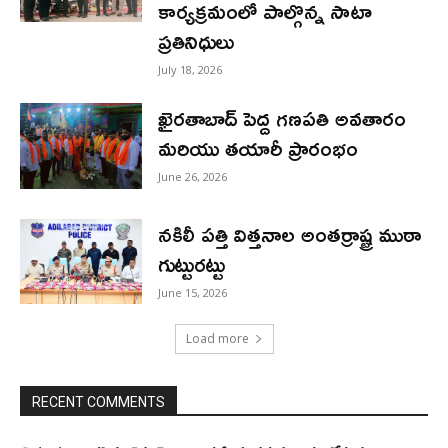
కార్యక్రమంలో పాల్గొన్న సాటా
ప్రతినిధులు
July 18, 2026
ఖైరతాబాద్ పెద్ద గణపతి అవతారం
మరియు తయారీ ప్రారంభం
June 26, 2026
నకిలీ పత్తి విత్తనాల అంతర్రాష్ట్ర ముఠా
గుట్టురట్టు
June 15, 2026
Load more
RECENT COMMENTS