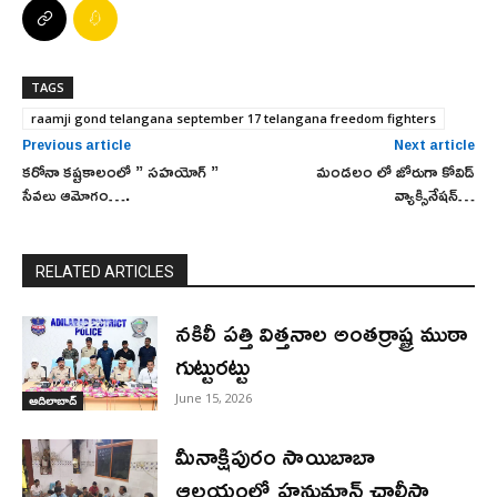
TAGS
raamji gond telangana september 17 telangana freedom fighters
Previous article
Next article
కరోనా కష్టకాలంలో ” సహయోగ్ ”
మండలం లో జోరుగా కోవిడ్
సేవలు ఆమోగం….
వ్యాక్సినేషన్…
RELATED ARTICLES
నకిలీ పత్తి విత్తనాల అంతర్రాష్ట్ర ముఠా
గుట్టురట్టు
June 15, 2026
ఆదిలాబాద్
మీనాక్షిపురం సాయిబాబా
ఆలయంలో హనుమాన్ చాలీసా