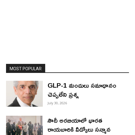
MOST POPULAR
GLP-1 మందులు సమాధానం
చెప్పలేని ప్రశ్న
July 30, 2026
సౌదీ అరబియాలో భారత
రాయబారికి వీడ్కోలు సన్మాన