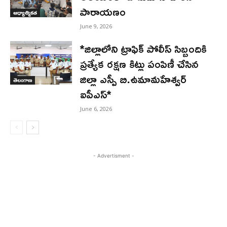
పారాయణం
ఆధ్యాత్మికత
June 9, 2026
*జిల్లాలోని ట్రాఫిక్ పోలీస్ సిబ్బందికి
ప్రత్యేక రక్షణ కిట్లు పంపిణీ చేసిన
జిల్లా ఎస్పీ బి.ఉమామహేశ్వర్
తెలంగాణ
ఐపీఎస్*
June 6, 2026
- Advertisment -