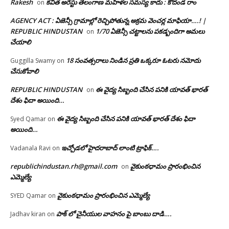
Rakesh
కవిత అరెస్టు తెలంగాణ మహిళల సమస్య కాదు : కోదండ రాం
on
AGENCY ACT : ఏజెన్సీ గ్రామాల్లో రెచ్చిపోతున్న అక్రమ వెంచర్ల మాఫియా….! |
REPUBLIC HINDUSTAN
1/70 ఏజెన్సీ చట్టాలను పకడ్బందిగా అమలు
on
చేయాలి
18 సంవత్సరాలు నిండిన ప్రతి ఒక్కరూ ఓటరు నమోదు
Guggilla Swamy
on
చేసుకోవాలి
REPUBLIC HINDUSTAN
ఈ వైద్య సిబ్బంది చేసిన పనికి యావత్ భారత్
on
దేశం ఫిదా అయింది…
ఈ వైద్య సిబ్బంది చేసిన పనికి యావత్ భారత్ దేశం ఫిదా
Syed Qamar
on
అయింది…
ఇచ్చోడలో హైదరాబాద్ లాంటి ట్రాఫిక్….
Vadanala Ravi
on
republichindustan.rh@gmail.com
వైకుంఠధామం ప్రారంభించిన
on
ఎమ్మెల్యే
వైకుంఠధామం ప్రారంభించిన ఎమ్మెల్యే
SYED Qamar
on
పాక్ లో చైనీయుల వాహనం పై బాంబు దాడి….
Jadhav kiran
on