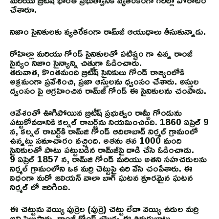
మరియు బ్రిటిష్ భారత ప్రభుత్వానికి వ్యతిరేకంగా గెరిల్లా పోరాటం
చేశారూ.
నిజాం సైనికులకు వ్యతిరేకంగా రామ్‌జీ ఆయుధాలు తీసుకున్నాడు.
రోహిల్లా మరియు గోండ్ సైనికులతో పటిష్టం గా ఉన్న రాంజీ
సైన్యం నిజాం సైన్యాన్ని చిత్తుగా ఓడించారు.
తరువాత, కొంతమంది బ్రిటిష్ సైనికులు గోండ్ రాజ్యంలోకి
అక్రమంగా ప్రవేశించి, ప్రజా ఆస్తులను ధ్వంసం చేశారు. అస్తుల
ద్వంసం పై ఆగ్రహించిన రామ్‌జీ గోండ్ ఈ సైనికులను చంపాడు.
ఆవేశంతో ఊగిపోయిన బ్రిటీష్ ప్రభుత్వం రామ్జీ గోండును
పట్టుకోవడానికి కల్నల్ రాబర్ట్‌ను నియమించింది. 1860 ఏప్రిల్ 9
న, కల్నల్ రాబర్ట్‌కి రామ్‌జి గోండ్ ఆదిలాబాద్ నిర్మల్ గ్రామంలో
ఉన్నట్లు సమాచారం వచ్చింది. అతను తన 1000 మంది
సైనికులతో పాటు పట్టుబడిన రామ్‌జీపై దాడి చేసి ఓడించాడు.
9 ఏప్రిల్ 1857 న, రామ్‌జి గోండ్ మరియు అతని సహచరులను
నిర్మల్ గ్రామంలోని ఒక మర్రి చెట్టుపై ఉరి వేసి చంపేశారు. ఈ
విధంగా మరో జలియన్ వాలా బాగ్ ఘటన క్రూరమైన ఘటన
నిర్మల్ లో జరిగింది.
ఈ చెట్టును వెయ్యి పుర్రెల (పుర్రె) చెట్టు లేదా వెయ్యి ఉరుల మర్రి
అని పిలుస్తారు. రాంజీ గోండ్ యొక్క ఈ తిరుగుబాటు