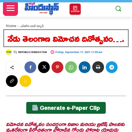
EPAPER
Home
ఎడిటోరియల్ న్యూస్
నేడు తెలంగాణ విమోచన దినోత్సవం….
By
Friday, September 17, 2021 11:59 am
REPUBLIC HINDUSTAN
Generate e-Paper Clip
విమోచన దినోత్సవం సందర్భంగా నిజాం మరియు బ్రిటిష్ పాలనకు
వ్యతిరేకంగా వీరోచితంగా పోరాడిన గోండు పోరాట యోధుడు