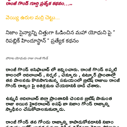
రాంజీ గొండ్ గూర్చి ప్రత్యేక కథనం…..
వెయ్యి ఉరుల మర్రి చెట్టు….
నిజాం సైన్యాన్ని చిత్తుగా ఓడించిన మహా యోధుని పై ”
రిపబ్లిక్ హిందూస్థాన్ ” ప్రత్యేక కథనం
పోరాట యోధుడు రాజు రాంజీ గొండ్
రాంజీ గొండ్ అసిఫాబాద్ లో జన్మించారు. రాంజీ గొండ్ అప్పటి
కాలంలో ఆదిలాబాద్ , నిర్మల్ , చెన్నూరు , ఉట్నూర్ ప్రాంతాల్లో
తన పాలనను కొనసాగుతున్న సమయంలో బ్రిటిష్ రాజులు రాంజీ
గొండ్ రాజ్యం పై అతిక్రమణ చేయడానికి దాడి చేశారు.
ఉమ్మడి ఆదిలాబాద్ జిల్లా ప్రాంతానికి చెందిన బ్రిటిష్ సామంత
రాజు అయిన హైదరాబాద్ అసఫ్ జా నిజాం గోండ్ రాజ్యాన్ని
స్వాధీనం చేసుకోవాలనుకున్నాడు.
రాంజీ గోండ్ తన గోండు రాజ్యాన్ని కాపాడుకోవడానికి నిజాం