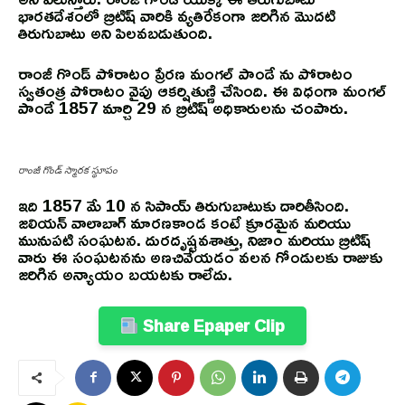
భారతదేశంలో బ్రిటిష్ వారికి వ్యతిరేకంగా జరిగిన మొదటి
తిరుగుబాటు అని పిలవబడుతుంది.
రాంజీ గొండ్ పోరాటం ప్రేరణ మంగల్ పాండే ను పోరాటం
స్వతంత్ర పోరాటం వైపు ఆకర్షితుణ్ణి చేసింది. ఈ విధంగా మంగల్
పాండే 1857 మార్చి 29 న బ్రిటిష్ అధికారులను చంపారు.
రాంజీ గొండ్ స్మారక స్థూపం
ఇది 1857 మే 10 న సిపాయ్ తిరుగుబాటుకు దారితీసింది.
జలియన్ వాలాబాగ్ మారణకాండ కంటే క్రూరమైన మరియు
మునుపటి సంఘటన. దురదృష్టవశాత్తు, నిజాం మరియు బ్రిటిష్
వారు ఈ సంఘటనను అణచివేయడం వలన గోండులకు రాజుకు
జరిగిన అన్యాయం బయటకు రాలేదు.
Share Epaper Clip