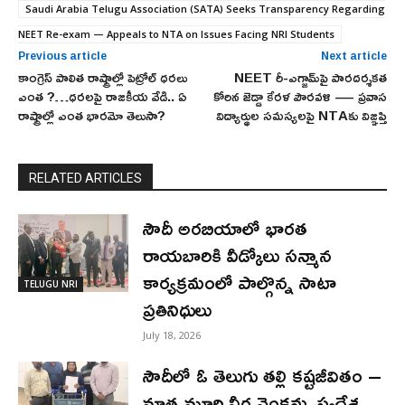
Saudi Arabia Telugu Association (SATA) Seeks Transparency Regarding
NEET Re-exam — Appeals to NTA on Issues Facing NRI Students
Previous article
Next article
కాంగ్రెస్ పాలిత రాష్ట్రాల్లో పెట్రోల్ ధరలు
NEET రీ-ఎగ్జామ్‌పై పారదర్శకత
ఎంత ?…ధరలపై రాజకీయ వేడి.. ఏ
కోరిన జెడ్డా కేరళ పౌరవళి — ప్రవాస
రాష్ట్రాల్లో ఎంత భారమో తెలుసా?
విద్యార్థుల సమస్యలపై NTAకు విజ్ఞప్తి
RELATED ARTICLES
సౌదీ అరబియాలో భారత
రాయబారికి వీడ్కోలు సన్మాన
కార్యక్రమంలో పాల్గొన్న సాటా
TELUGU NRI
ప్రతినిధులు
July 18, 2026
సౌదీలో ఓ తెలుగు తల్లి కష్టజీవితం –
మాతృమూర్తి వీర వెంకమ్మ స్వదేశ