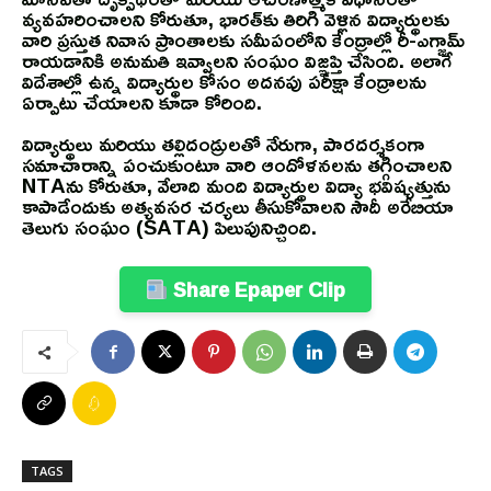
వ్యవహరించాలని కోరుతూ, భారత్‌కు తిరిగి వెళ్లిన విద్యార్థులకు
వారి ప్రస్తుత నివాస ప్రాంతాలకు సమీపంలోని కేంద్రాల్లో రీ-ఎగ్జామ్
రాయడానికి అనుమతి ఇవ్వాలని సంఘం విజ్ఞప్తి చేసింది. అలాగే
విదేశాల్లో ఉన్న విద్యార్థుల కోసం అదనపు పరీక్షా కేంద్రాలను
ఏర్పాటు చేయాలని కూడా కోరింది.
విద్యార్థులు మరియు తల్లిదండ్రులతో నేరుగా, పారదర్శకంగా
సమాచారాన్ని పంచుకుంటూ వారి ఆందోళనలను తగ్గించాలని
NTAను కోరుతూ, వేలాది మంది విద్యార్థుల విద్యా భవిష్యత్తును
కాపాడేందుకు అత్యవసర చర్యలు తీసుకోవాలని సౌదీ అరేబియా
తెలుగు సంఘం (SATA) పిలుపునిచ్చింది.
Share Epaper Clip
TAGS