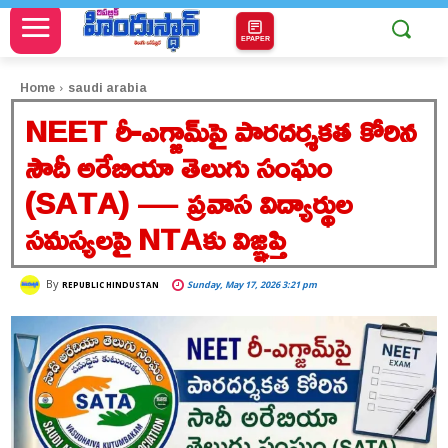
EPAPER
Home
saudi arabia
NEET రీ-ఎగ్జామ్‌పై పారదర్శకత కోరిన
సౌదీ అరేబియా తెలుగు సంఘం
(SATA) — ప్రవాస విద్యార్థుల
సమస్యలపై NTAకు విజ్ఞప్తి
By
Sunday, May 17, 2026 3:21 pm
REPUBLIC HINDUSTAN