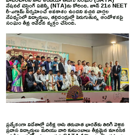
నేషనల్ టెస్టింగ్ ఏజెన్సీ (NTA)ను కోరింది. జూన్ 21న NEET
రీ-ఎగ్జామ్ నిర్వహించే అవకాశం ఉందని వచ్చిన వార్తల
నేపథ్యంలో విద్యార్థులు, తల్లిదండ్రుల్లో పెరుగుతున్న ఆందోళనపై
సంఘం తీవ్ర ఆవేదన వ్యక్తం చేసింది.
ప్రత్యేకంగా విదేశాల్లో పరీక్ష రాసి తరువాత భారత్‌కు తిరిగి వెళ్లిన
ప్రవాస విద్యార్థులు మరియు వారి కుటుంబాలు తీవ్రమైన మానసిక