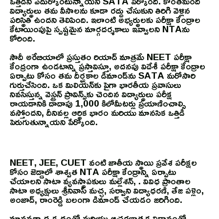
ఒత్తిడిని ఎదుర్కొంటున్నాయని SATA పేర్కొంది. కొంతమంది
విద్యార్థులు తమ వీసాలను కూడా రద్దు చేసుకుని తిరిగి వెళ్లిన
పరిస్థితి ఉందని తెలిపింది. ఇలాంటి అభ్యర్థులకు పరీక్షా కేంద్రాల
కేటాయింపుపై స్పష్టమైన మార్గదర్శకాలు ఇవ్వాలని NTAను
కోరింది.
సౌదీ అరేబియాలో ప్రస్తుతం రియాద్ మాత్రమే NEET పరీక్షా
కేంద్రంగా ఉండటాన్ని ప్రస్తావిస్తూ, అదనపు విదేశీ పరీక్షా కేంద్రాల
ఏర్పాటు కోసం తమ దీర్ఘకాల డిమాండ్‌ను SATA మరోసారి
గుర్తుచేసింది. ఒక మిలియన్‌కు పైగా భారతీయ ప్రవాసులు
నివసిస్తున్న వెస్ట్రన్ ప్రావిన్స్‌కు చెందిన విద్యార్థులు పరీక్ష
రాయడానికి దాదాపు 1,000 కిలోమీటర్లు ప్రయాణించాల్సి
వస్తోందని, దీనివల్ల ఆర్థిక భారం మరియు మానసిక ఒత్తిడి
పెరుగుతున్నాయని పేర్కొంది.
NEET, JEE, CUET వంటి జాతీయ స్థాయి ప్రవేశ పరీక్షల
కోసం జెడ్డాలో శాశ్వత NTA పరీక్షా కేంద్రాన్ని ఏర్పాటు
చేయాలని సాటా వ్యవస్థాపకులు మల్లేశన్, . వివిధ ప్రాంతాల
సాటా అధ్యక్షులు శ్రీనివాస్ మచ్చ, సర్వాని విద్యాధరణి, తేజ పళ్లెం,
అంజాద్, రాంరెడ్డి బలంగా డిమాండ్ చేయడం జరిగింది.
మానవతా దృక్పథంతో మరియు ఆచరణాత్మక విధానంతో