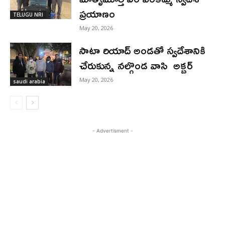
ప్రయాణం
TELUGU NRI
May 20, 2026
సాటా రియాద్ అండతో స్వదేశానికి
చేరుకున్న నల్గొండ వాసి అక్బర్
May 20, 2026
saudi arabia
- Advertisment -