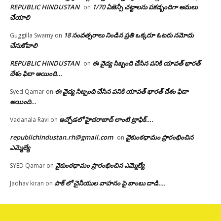
REPUBLIC HINDUSTAN
1/70 ఏజెన్సీ చట్టాలను పకడ్బందిగా అమలు
on
చేయాలి
18 సంవత్సరాలు నిండిన ప్రతి ఒక్కరూ ఓటరు నమోదు
Guggilla Swamy
on
చేసుకోవాలి
REPUBLIC HINDUSTAN
ఈ వైద్య సిబ్బంది చేసిన పనికి యావత్ భారత్
on
దేశం ఫిదా అయింది…
ఈ వైద్య సిబ్బంది చేసిన పనికి యావత్ భారత్ దేశం ఫిదా
Syed Qamar
on
అయింది…
ఇచ్చోడలో హైదరాబాద్ లాంటి ట్రాఫిక్….
Vadanala Ravi
on
republichindustan.rh@gmail.com
వైకుంఠధామం ప్రారంభించిన
on
ఎమ్మెల్యే
వైకుంఠధామం ప్రారంభించిన ఎమ్మెల్యే
SYED Qamar
on
పాక్ లో చైనీయుల వాహనం పై బాంబు దాడి….
Jadhav kiran
on