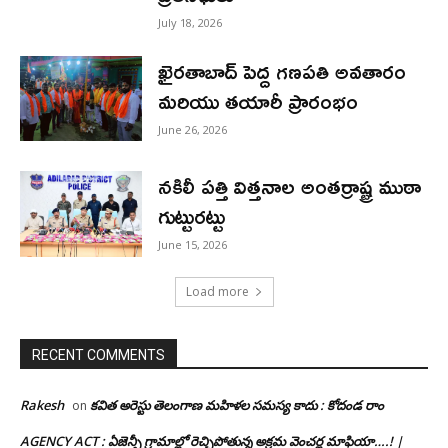
July 18, 2026
ఖైరతాబాద్ పెద్ద గణపతి అవతారం
మరియు తయారీ ప్రారంభం
June 26, 2026
నకిలీ పత్తి విత్తనాల అంతర్రాష్ట్ర ముఠా
గుట్టురట్టు
June 15, 2026
Load more
RECENT COMMENTS
Rakesh
కవిత అరెస్టు తెలంగాణ మహిళల సమస్య కాదు : కోదండ రాం
on
AGENCY ACT : ఏజెన్సీ గ్రామాల్లో రెచ్చిపోతున్న అక్రమ వెంచర్ల మాఫియా….! |