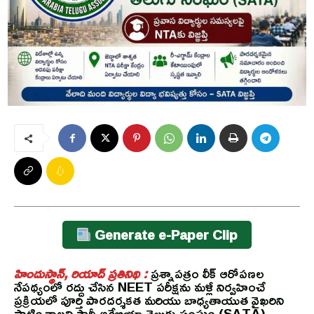
Generate e-Paper Clip
హిందుస్థాన్, రియాద్ ప్రతినిథి :
ప్రశ్నాపత్రం లీక్ ఆరోపణల
నేపథ్యంలో రద్దు చేసిన NEET పరీక్షను మళ్లీ నిర్వహించే
ప్రక్రియలో పూర్తి పారదర్శకత మరియు బాధ్యతాయుత వైఖరిని
పాటించాలని సౌదీ అరేబియా తెలుగు సంఘం (SATA)