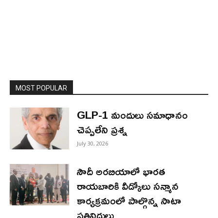
MOST POPULAR
GLP-1 మందులు సమాధానం
చెప్పలేని ప్రశ్న
July 30, 2026
సౌదీ అరబియాలో భారత
రాయబారికి వీడ్కోలు సన్మాన
కార్యక్రమంలో పాల్గొన్న సాటా
ప్రతినిధులు