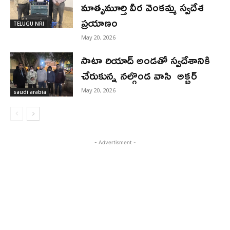
మాతృమూర్తి వీర వెంకమ్మ స్వదేశ
ప్రయాణం
TELUGU NRI
May 20, 2026
సాటా రియాద్ అండతో స్వదేశానికి
చేరుకున్న నల్గొండ వాసి అక్బర్
May 20, 2026
saudi arabia
- Advertisment -