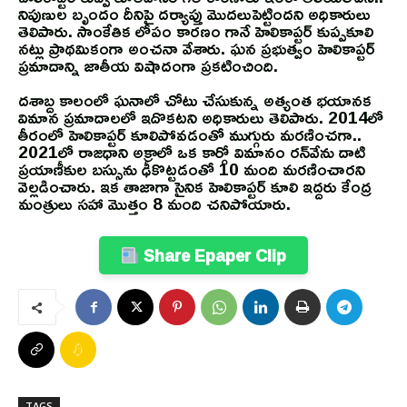
నిపుణుల బృందం దీనిపై దర్యాప్తు మొదలుపెట్టిందని అధికారులు
తెలిపారు. సాంకేతిక లోపం కారణం గానే హెలికాప్టర్ కుప్పకూలి
నట్లు ప్రాథమికంగా అంచనా వేశారు. ఘన ప్రభుత్వం హెలికాప్టర్
ప్రమాదాన్ని జాతీయ విషాదంగా ప్రకటించింది.
దశాబ్ద కాలంలో ఘనాలో చోటు చేసుకున్న అత్యంత భయానక
విమాన ప్రమాదాలలో ఇదొకటని అధికారులు తెలిపారు. 2014లో
తీరంలో హెలికాప్టర్ కూలిపోవడంతో ముగ్గురు మరణించగా..
2021లో రాజధాని అక్రాలో ఒక కార్గో విమానం రన్‌వేను దాటి
ప్రయాణీకుల బస్సును ఢీకొట్టడంతో 10 మంది మరణించారని
వెల్లడించారు. ఇక తాజాగా సైనిక హెలికాప్టర్ కూలి ఇద్దరు కేంద్ర
మంత్రులు సహా మొత్తం 8 మంది చనిపోయారు.
Share Epaper Clip
TAGS