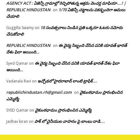
AGENCY ACT : ఏజెన్సీ గ్రామాల్లో రెచ్చిపోతున్న అక్రమ వెంచర్ల మాఫియా….! |
REPUBLIC HINDUSTAN
1/70 ఏజెన్సీ చట్టాలను పకడ్బందిగా అమలు
on
చేయాలి
18 సంవత్సరాలు నిండిన ప్రతి ఒక్కరూ ఓటరు నమోదు
Guggilla Swamy
on
చేసుకోవాలి
REPUBLIC HINDUSTAN
ఈ వైద్య సిబ్బంది చేసిన పనికి యావత్ భారత్
on
దేశం ఫిదా అయింది…
ఈ వైద్య సిబ్బంది చేసిన పనికి యావత్ భారత్ దేశం ఫిదా
Syed Qamar
on
అయింది…
ఇచ్చోడలో హైదరాబాద్ లాంటి ట్రాఫిక్….
Vadanala Ravi
on
republichindustan.rh@gmail.com
వైకుంఠధామం ప్రారంభించిన
on
ఎమ్మెల్యే
వైకుంఠధామం ప్రారంభించిన ఎమ్మెల్యే
SYED Qamar
on
పాక్ లో చైనీయుల వాహనం పై బాంబు దాడి….
Jadhav kiran
on