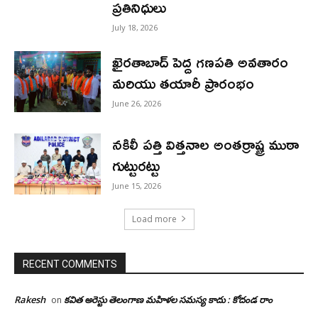
ప్రతినిధులు
July 18, 2026
ఖైరతాబాద్ పెద్ద గణపతి అవతారం
మరియు తయారీ ప్రారంభం
June 26, 2026
నకిలీ పత్తి విత్తనాల అంతర్రాష్ట్ర ముఠా
గుట్టురట్టు
June 15, 2026
Load more
RECENT COMMENTS
Rakesh
కవిత అరెస్టు తెలంగాణ మహిళల సమస్య కాదు : కోదండ రాం
on