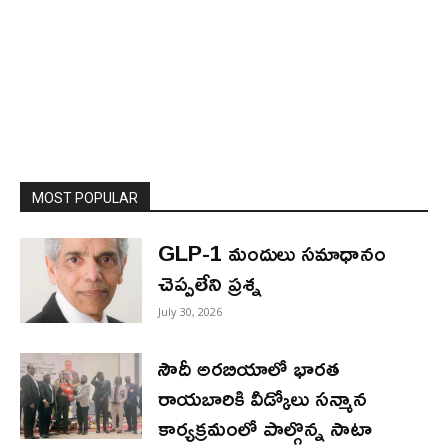
MOST POPULAR
GLP-1 మందులు సమాధానం
చెప్పలేని ప్రశ్న
July 30, 2026
సౌదీ అరబియాలో భారత
రాయబారికి వీడ్కోలు సన్మాన
కార్యక్రమంలో పాల్గొన్న సాటా