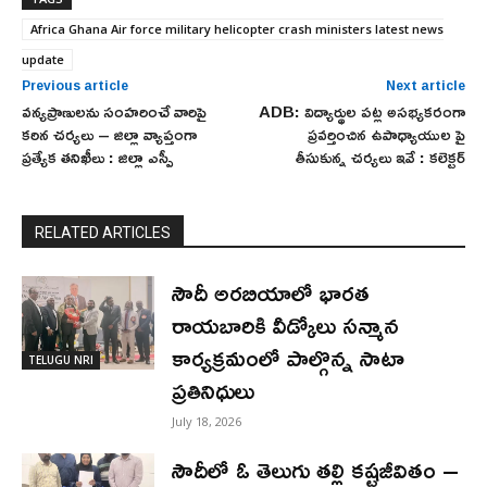
Africa Ghana Air force military helicopter crash ministers latest news
update
Previous article
Next article
వన్యప్రాణులను సంహరించే వారిపై
ADB: విద్యార్థుల పట్ల అసభ్యకరంగా
కఠిన చర్యలు – జిల్లా వ్యాప్తంగా
ప్రవర్తించిన ఉపాధ్యాయుల పై
ప్రత్యేక తనిఖీలు : జిల్లా ఎస్పీ
తీసుకున్న చర్యలు ఇవే : కలెక్టర్
RELATED ARTICLES
సౌదీ అరబియాలో భారత
రాయబారికి వీడ్కోలు సన్మాన
కార్యక్రమంలో పాల్గొన్న సాటా
TELUGU NRI
ప్రతినిధులు
July 18, 2026
సౌదీలో ఓ తెలుగు తల్లి కష్టజీవితం –