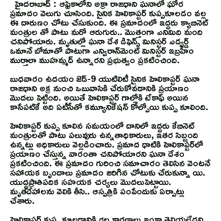
హైదరాబాద్ : ఆఫ్రికాలోని అక్రా రాజధాని ఘనాలో ఘోర
ప్రమాదం వెలుగు చూసింది. సైనిక హెలికాప్టర్ కుప్పకూలడం వల్ల
ఈ దారుణం చోటు చేసుకుంది. ఈ ప్రమాదంలో ఇద్దరు క్యాబినెట్
మంత్రుల తో పాటు మరో ఆరుగురు.. మొత్తంగా ఎనిమిది మంది
చనిపోయారు. మృతుల్లో ఘనా దేశ డిఫెన్స్ మినిస్టర్ ఎడ్వర్డ్
ఒమానే బోమాతో పాటుగా ఎన్విరాన్‌మెంట్ మినిస్టర్ ఇబ్రహీం
ముర్తాలా ముహమ్మద్ ఉన్నారని ప్రభుత్వం ప్రకటించింది.
బుధవారం ఉదయం జెడ్-9 యుటిలిటీ సైనిక హెలికాప్టర్ ఘనా
రాజధాని అక్ర నుంచి ఒబువాసికి చేరుకోవడానికి ప్రయాణం
మొదలు పెట్టింది. అయితే హెలికాప్టర్ గాల్లోకి టేకాఫ్ అయిన
కాసేపటికే అది ఏటీసీతో కమ్యూనికేషన్ కోల్పోయి కుప్ప కూలింది.
హెలికాప్టర్ కుప్ప కూలిన సమయంలో దానిలో ఇద్దరు కేబినెట్
మంత్రులతో పాటు పలువురు ఉన్నతాధికారులు, ఇతర సిబ్బంది
ఉన్నట్లు అధికారులు వెల్లడించారు. ప్రమాద ధాటికి హెలికాప్టర్‌లో
ప్రయాణం చేస్తున్న వారంతా చనిపోయారని ఘనా దేశం
ప్రకటించింది. ఈ ప్రమాదం గురించి సమాచారం తెలిసిన వెంటనే
సహాయక బృందాలు ప్రమాదం జరిగిన చోటుకు చేరుకున్నా యి.
యుద్ధప్రాతిపదిక సహయక చర్యలు మొదలుపెట్టాయి.
మృతదేహాలను వెలికి తీసి.. ఆస్పత్రికి పంపేందుకు ఏర్పాట్లు
చేశారు.
హెలికాప్టర్ కుప్ప కూలడానికి గల కారణాలు ఇంకా తెలియలేదని..