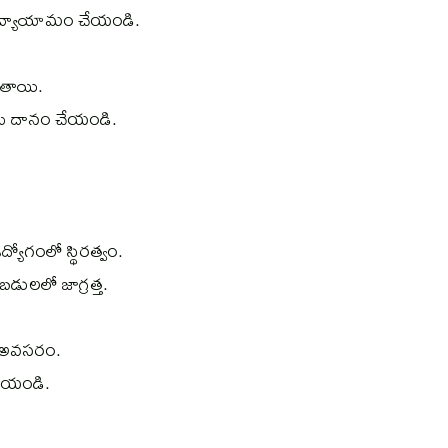
 వ్యాయామం చేయండి.
ుతాయి.
వులు దానం చేయండి.
ద్యోగంలో స్థిరత్వం.
ుబడులలో జాగ్రత్త.
 అవసరం.
చేయండి.