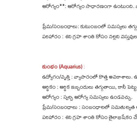
ఆరోగ్యం**: ఆరోగ్యం సాధారణంగా ఉంటుంది.
ప్రేమ/సంబంధాలు: కుటుంబంలో సమస్యలు తగ్గ
పరిహారం : శని గ్రహ శాంతి కోసం నల్లని వస్తు
కుంభం (Aquarius)
:
ఉద్యోగం/వృత్తి : వ్యాపారంలో కొత్త అవకాశాలు. ఉ
ఆర్థికం : ఆర్థిక ఇబ్బందులు తగ్గుతాయి, కానీ పెట్ట
ఆరోగ్యం : స్వల్ప ఆరోగ్య సమస్యలు ఉండవచ్చు.
ప్రేమ/సంబంధాలు : సంబంధాలలో సమతుల్యత
పరిహారం : శని గ్రహ శాంతి కోసం తైలాభిషేకం 