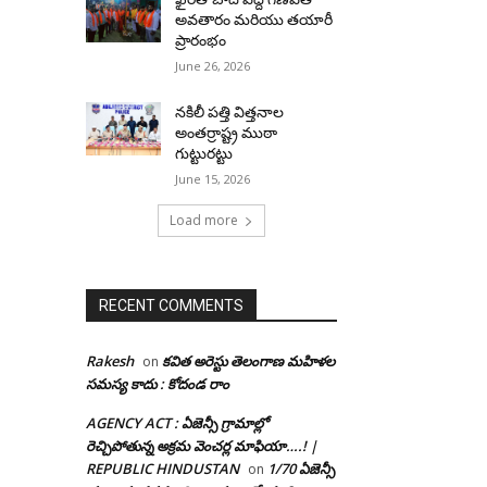
అవతారం మరియు తయారీ
ప్రారంభం
June 26, 2026
నకిలీ పత్తి విత్తనాల
అంతర్రాష్ట్ర ముఠా
గుట్టురట్టు
June 15, 2026
Load more
RECENT COMMENTS
Rakesh
కవిత అరెస్టు తెలంగాణ మహిళల
on
సమస్య కాదు : కోదండ రాం
AGENCY ACT : ఏజెన్సీ గ్రామాల్లో
రెచ్చిపోతున్న అక్రమ వెంచర్ల మాఫియా….! |
REPUBLIC HINDUSTAN
1/70 ఏజెన్సీ
on