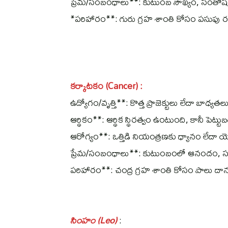
ప్రేమ/సంబంధాలు**: కుటుంబ సౌఖ్యం, సంతో
*పరిహారం**: గురు గ్రహ శాంతి కోసం పసుపు ర
కర్కాటకం (Cancer) :
ఉద్యోగం/వృత్తి**: కొత్త ప్రాజెక్టులు లేదా బాధ్య
ఆర్థికం**: ఆర్థిక స్థిరత్వం ఉంటుంది, కానీ పెట్
ఆరోగ్యం**: ఒత్తిడి నియంత్రణకు ధ్యానం లేదా
ప్రేమ/సంబంధాలు**: కుటుంబంలో ఆనందం, సమస్
పరిహారం**: చంద్ర గ్రహ శాంతి కోసం పాలు ద
సింహం (Leo)
: