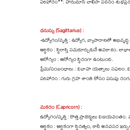
పరిహారం**: హనుమాన్ చాలీసా పఠనం శుభప్ర
ధనుస్సు (Sagittarius) :
-ఉద్యోగం/వృత్తి : ఉద్యోగ, వ్యాపారాలలో అభివృ
ఆర్థికం : స్థిరాస్తి సమకూర్చుకునే అవకాశం. లా
ఆరోగ్యం : ఆరోగ్యం స్థిరంగా ఉంటుంది.
ప్రేమ/సంబంధాలు : వివాహ యత్నాలు సఫలం. వి
పరిహారం : గురు గ్రహ శాంతి కోసం పసుపు రంగు
మకరం (Capricorn) :
ఉద్యోగం/వృత్తి : కొత్త ప్రాజెక్టులు విజయవంతం. వ
ఆర్థికం : ఆర్థికంగా స్థిరత్వం, కానీ అనవసర ఖర