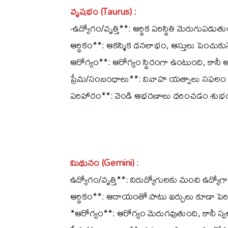
వృషభం (Taurus) :
-ఉద్యోగం/వృత్తి**: ఆర్థిక పరిస్థితి మెరుగుపడ
ఆర్థికం**: ఆకస్మిక ధనలాభం, ఆస్తులు పెంచుక
ఆరోగ్యం**: ఆరోగ్యం స్థిరంగా ఉంటుంది, కానీ 
ప్రేమ/సంబంధాలు**: వివాహ యత్నాలు సఫలం క
పరిహారం**: వెండి ఆభరణాలు ధరించడం శుభ
మిథునం (Gemini)
:
ఉద్యోగం/వృత్తి**: నిరుద్యోగులకు మంచి ఉద్యోగా
ఆర్థికం**: ఆదాయంతో పాటు ఖర్చులు కూడా పెరిగ
*ఆరోగ్యం**: ఆరోగ్యం మెరుగవుతుంది, కానీ స్వ