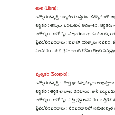
తుల (Libra)
:
ఉద్యోగం/వృత్తి : వ్యాపార విస్తరణ, ఉద్యోగంలో అభ
ఆర్థికం : ఆస్తులు పెంచుకునే అవకాశం. ఆర్థికంగా 
ఆరోగ్యం : ఆరోగ్యం సాధారణంగా ఉంటుంది, కానీ 
ప్రేమ/సంబంధాలు : వివాహ యత్నాలు సఫలం.
పరిహారం : శుక్ర గ్రహ శాంతి కోసం తెల్లని వస్త
వృశ్చికం (Scorpio) :
ఉద్యోగం/వృత్తి : కొత్త భాగస్వామ్యాలు లాభిస్తాయి.
ఆర్థికం : ఆర్థిక లాభాలు ఉంటాయి, కానీ పెట్టుబ
ఆరోగ్యం : ఆరోగ్యం పట్ల శ్రద్ధ అవసరం. ఒత్తిడిని
ప్రేమ/సంబంధాలు : సంబంధాలలో సమతుల్యత 