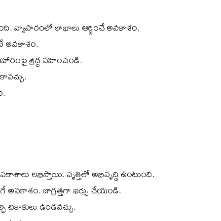
ుతుంది. వ్యాపారంలో లాభాలు ఆర్జించే అవకాశం.
ునే అవకాశం.
ఆహారంపై శ్రద్ధ వహించండి.
ావచ్చు.
ం.
వకాశాలు లభిస్తాయి. వృత్తిలో అభివృద్ధి ఉంటుంది.
ే అవకాశం. జాగ్రత్తగా ఖర్చు చేయండి.
ల్ప చికాకులు ఉండవచ్చు.