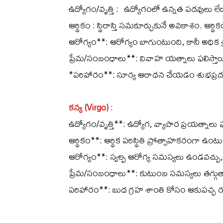
ఉద్యోగం/వృత్తి : ఉద్యోగంలో ఉన్నత పదవులు లే
ఆర్థికం : స్థిరాస్తి సమకూర్చుకునే అవకాశం. ఆర్థిక
ఆరోగ్యం**: ఆరోగ్యం బాగుంటుంది, కానీ అధిక 
ప్రేమ/సంబంధాలు**: వివాహ యత్నాలు ఫలిస్తా
*పరిహారం**: సూర్య ఆరాధన చేయడం శుభప్ర
కన్య (Virgo)
:
ఉద్యోగం/వృత్తి**: ఉద్యోగ, వ్యాపార ప్రయత్నా
ఆర్థికం**: ఆర్థిక పరిస్థితి ప్రోత్సాహకరంగా ఉంటుం
ఆరోగ్యం**: స్వల్ప ఆరోగ్య సమస్యలు ఉండవచ్చు,
ప్రేమ/సంబంధాలు**: కుటుంబ సమస్యలు తగ్గ
పరిహారం**: బుధ గ్రహ శాంతి కోసం ఆకుపచ్చ 