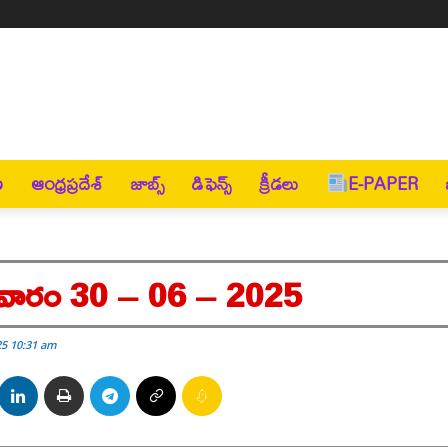
ణ
ఆంధ్రప్రదేశ్
జాబ్స్
డిఫెన్స్
క్రీడలు
E-PAPER
మవారం 30 – 06 – 2025
25 10:31 am