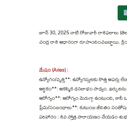
జూన్ 30, 2025 నాటి రోజువారీ రాశిఫలాలు (తెల
చంద్ర రాశి ఆధారంగా రూపొందించబడ్డాయి. క్ర
మేషం (Aries) :
ఉద్యోగం/వృత్తి**: ఉద్యోగస్తులకు కొత్త ఆఫర్లు లే
ఆర్థికం**: ఆకస్మిక ధనలాభం సాధ్యం. ఖర్చుల
ఆరోగ్యం**: ఆరోగ్యం మెరుగ్గా ఉంటుంది, కానీ ఒత్
ప్రేమ/సంబంధాలు**: కుటుంబ జీవితం సంతోష
పరిహారం : శివ స్తోత్ర పారాయణం చేయడం శుభ