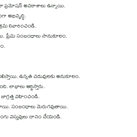
దా ప్రమోషన్ అవకాశాలు ఉన్నాయి.
ంగా అభివృద్ధి.
శ్రమ నివారించండి.
యి. ప్రేమ సంబంధాలు సానుకూలం.
దం.
లు ఫలిస్తాయి. ఉన్నత చదువులకు అనుకూలం.
ది. లాభాలు ఆర్జిస్తారు.
 జాగ్రత్త వహించండి.
ుతాయి. సంబంధాలు మెరుగవుతాయి.
రంగు వస్తువులు దానం చేయండి.