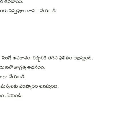
షం ఉంటాయి.
ంగు వస్తువులు దానం చేయండి.
తలు పెరిగే అవకాశం. కష్టానికి తగిన ఫలితం లభిస్తుంది.
టుబడులలో జాగ్రత్త అవసరం.
 యోగా చేయండి.
యలకు పరిష్కారం లభిస్తుంది.
ానం చేయండి.