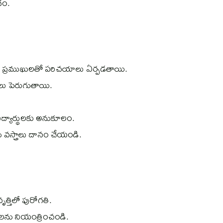
దం.
ద్ధి. ప్రముఖులతో పరిచయాలు ఏర్పడతాయి.
భాలు పెరుగుతాయి.
ద్యార్థులకు అనుకూలం.
 వస్త్రాలు దానం చేయండి.
ృత్తిలో పురోగతి.
్చులను నియంత్రించండి.