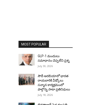
MOST POPULAR
GLP-1 మందులు
సమాధానం చెప్పలేని ప్రశ్న
July 30, 2026
సౌదీ అరబియాలో భారత
రాయబారికి వీడ్కోలు
సన్మాన కార్యక్రమంలో
పాల్గొన్న సాటా ప్రతినిధులు
July 18, 2026
ఖైరతాబాద్ పెద్ద గణపతి