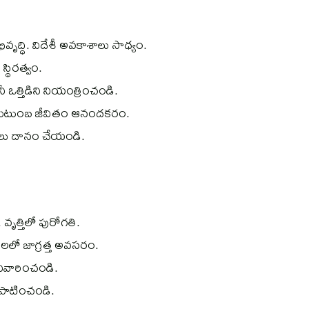
ివృద్ధి. విదేశీ అవకాశాలు సాధ్యం.
స్థిరత్వం.
ఒత్తిడిని నియంత్రించండి.
 కుటుంబ జీవితం ఆనందకరం.
ువులు దానం చేయండి.
 వృత్తిలో పురోగతి.
డులలో జాగ్రత్త అవసరం.
 నివారించండి.
పాటించండి.