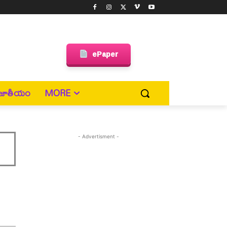
ePaper
జాతీయం
MORE
- Advertisment -