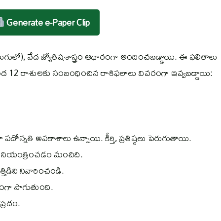
Generate e-Paper Clip
ుగులో), వేద జ్యోతిషశాస్త్రం ఆధారంగా అందించబడ్డాయి. ఈ ఫలితాలు
ింద 12 రాశులకు సంబంధించిన రాశిఫలాలు వివరంగా ఇవ్వబడ్డాయి:
దా పదోన్నతి అవకాశాలు ఉన్నాయి. కీర్తి, ప్రతిష్ఠలు పెరుగుతాయి.
ను నియంత్రించడం మంచిది.
తిడిని నివారించండి.
ంగా సాగుతుంది.
ప్రదం.