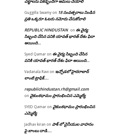
చట్టాలను పకడ్బందిగా అమలు చేయాలి
18 సంవత్సరాలు నిండిన
Guggilla Swamy
on
ప్రతి ఒక్కరూ ఓటరు నమోదు చేసుకోవాలి
REPUBLIC HINDUSTAN
ఈ వైద్య
on
సిబ్బంది చేసిన పనికి యావత్ భారత్ దేశం ఫిదా
అయింది…
ఈ వైద్య సిబ్బంది చేసిన
Syed Qamar
on
పనికి యావత్ భారత్ దేశం ఫిదా అయింది…
ఇచ్చోడలో హైదరాబాద్
Vadanala Ravi
on
లాంటి ట్రాఫిక్….
republichindustan.rh@gmail.com
వైకుంఠధామం ప్రారంభించిన ఎమ్మెల్యే
on
వైకుంఠధామం ప్రారంభించిన
SYED Qamar
on
ఎమ్మెల్యే
పాక్ లో చైనీయుల వాహనం
Jadhav kiran
on
పై బాంబు దాడి….