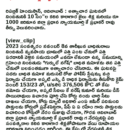
రిపబ్లిక్ హిందుస్థాన్, ఆదిలాబాద్ : అత్యాచార ఘటనలో
నిందితునికి 10 సం”ల కఠిన కారాగార జైలు శిక్ష మరియు రూ
1000 జరిమాన జిల్లా ప్రధాన న్యాయమూర్తి కే ప్రభాకర్ రావు
తీర్పు వెలువరించారు.
[view_clip]
2023 సంవత్సరం నవంబర్ 8వ తారీఖున బాధితురాలు
నిందితుడి వ్యవసాయ భూమిలో పత్తి పంట చేనులో పత్తి
ఏరడానికి వెళ్లిన సమయంలో ఎవరూ లేకుండా ఉన్న సమయాన్ని
గ్రహించి నిందితుడు *గుర్నులే నగేష్* బాధిత మహిళను తన పత్తి
చేనులో బలవంతముగా అత్యాచారం చేసినాడు. ఈ ఘటనపై
సదరు బాధిత మహిళ మరుసటి రోజు పోలీస్ స్టేషన్కు వచ్చి
ఫిర్యాదు చేయగా అప్పటి ఎస్సై డి రాధిక ఫిర్యాదును తీసుకొని క్రైమ్
నెంబర్ 153/23 తో, u/sec 376,506 IPC తో కేసు
నమోదు చేయగా, అప్పటి సీఐలు కే నరేష్ కుమార్ మరియు డీన్
సాయినాథులు విచారణ పూర్తి చేసి కోర్టు నందు చార్జి సీటు
దాఖలు చేయగా, కోర్టు డ్యూటీ అధికారి ఎంఏ జమీర్ పదిమంది
సాక్షులను కోర్టులో ప్రవేశపెట్టగా, పీపీ ఏ ఏ రహీం గారు సాక్షులను
విచారించి కోర్టులో నేరం రుజువు చేయగా, గౌరవ ఆదిలాబాద్
జిల్లా ప్రధాన న్యాయమూర్తి కే ప్రభాకర్ రావు గ నేరస్తునిపై పది
సంవత్సరాల కఠిన కారాగార శిక్షతోపాటుగా వేయి రూపాయల
జరిమానా విధించడం జరిగింది. ఈ కేసు లో నేరస్తునికి శిక్ష