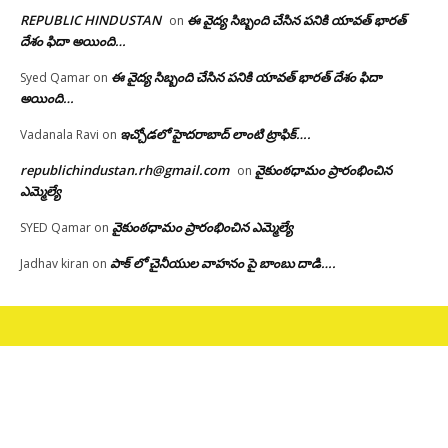
REPUBLIC HINDUSTAN
ఈ వైద్య సిబ్బంది చేసిన పనికి యావత్ భారత్
on
దేశం ఫిదా అయింది…
ఈ వైద్య సిబ్బంది చేసిన పనికి యావత్ భారత్ దేశం ఫిదా
Syed Qamar
on
అయింది…
ఇచ్చోడలో హైదరాబాద్ లాంటి ట్రాఫిక్….
Vadanala Ravi
on
republichindustan.rh@gmail.com
వైకుంఠధామం ప్రారంభించిన
on
ఎమ్మెల్యే
వైకుంఠధామం ప్రారంభించిన ఎమ్మెల్యే
SYED Qamar
on
పాక్ లో చైనీయుల వాహనం పై బాంబు దాడి….
Jadhav kiran
on