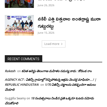
June 26, 2026
నకిలీ పత్తి విత్తనాల అంతర్రాష్ట్ర ముఠా
గుట్టురట్టు
June 15, 2026
Load more
RECENT COMMENTS
Rakesh
కవిత అరెస్టు తెలంగాణ మహిళల సమస్య కాదు : కోదండ రాం
on
AGENCY ACT : ఏజెన్సీ గ్రామాల్లో రెచ్చిపోతున్న అక్రమ వెంచర్ల మాఫియా….! |
REPUBLIC HINDUSTAN
1/70 ఏజెన్సీ చట్టాలను పకడ్బందిగా అమలు
on
చేయాలి
18 సంవత్సరాలు నిండిన ప్రతి ఒక్కరూ ఓటరు నమోదు
Guggilla Swamy
on
చేసుకోవాలి