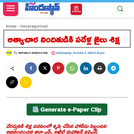
EPAPER
Home
Uncategorized
అత్యాచార నిందితుడికి పదేళ్ల జైలు శిక్ష
By
Wednesday, October 8, 2025 8:45 pm
REPUBLIC HINDUSTAN
Generate e-Paper Clip
నేరస్తునికి శిక్ష పడటంలో కృషి చేసిన పోలీసు సిబ్బందిని
అభినందించిన జిల్లా ఎస్పీ అఖిల్ మహాజన్ ఐపిఎస్