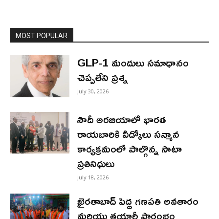
MOST POPULAR
GLP-1 మందులు సమాధానం
చెప్పలేని ప్రశ్న
July 30, 2026
సౌదీ అరబియాలో భారత
రాయబారికి వీడ్కోలు సన్మాన
కార్యక్రమంలో పాల్గొన్న సాటా
ప్రతినిధులు
July 18, 2026
ఖైరతాబాద్ పెద్ద గణపతి అవతారం
మరియు తయారీ ప్రారంభం