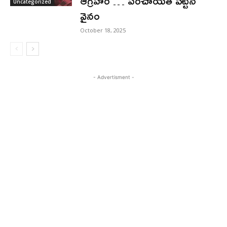
ఆగ్రహం … పంచాయతీ పెట్టిన
Uncategorized
వైనం
October 18, 2025
- Advertisment -