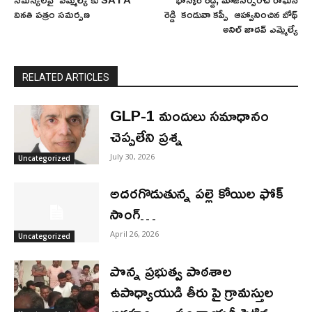
వినతి పత్రం సమర్పణ
రెడ్డి కండువా కప్పీ ఆహ్వానించిన బోథ్
అనిల్ జాదవ్ ఎమ్మెల్యే
RELATED ARTICLES
GLP-1 మందులు సమాధానం
చెప్పలేని ప్రశ్న
July 30, 2026
Uncategorized
అదరగొడుతున్న పల్లె కోయిల ఫోక్
సాంగ్…
April 26, 2026
Uncategorized
పొన్న ప్రభుత్వ పాఠశాల
ఉపాధ్యాయుడి తీరు పై గ్రామస్తుల