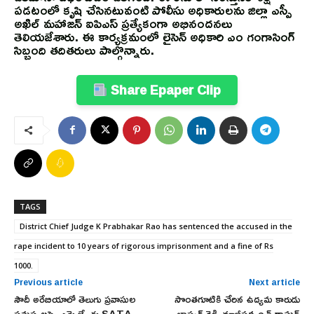
పడటంలో కృషి చేసినటువంటి పోలీసు అధికారులను జిల్లా ఎస్పీ
అఖిల్ మహాజన్ ఐపిఎస్ ప్రత్యేకంగా అభినందనలు
తెలియజేశారు. ఈ కార్యక్రమంలో లైసెన్ అధికారి ఎం గంగాసింగ్
సిబ్బంది తదితరులు పాల్గొన్నారు.
Share Epaper Clip
TAGS
District Chief Judge K Prabhakar Rao has sentenced the accused in the
rape incident to 10 years of rigorous imprisonment and a fine of Rs
1000.
Previous article
Next article
సౌదీ అరేబియాలో తెలుగు ప్రవాసుల
సొంతగూటికి చేరిన ఉద్యమ కారుడు
సమస్యలపై ఎమ్మెల్యే కు SATA
భాస్కర్ రెడ్డి, మాజీసర్పంచ్ రాఘన్