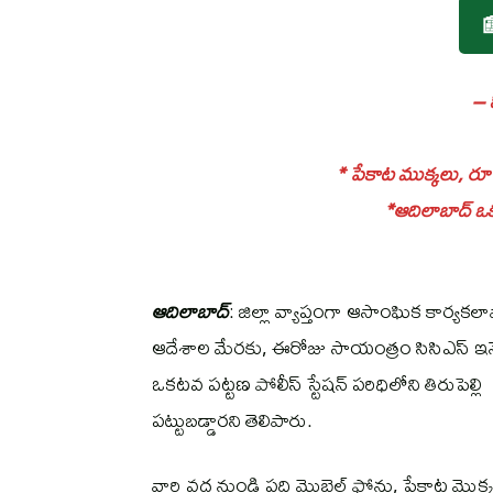

– స
* పేకాట ముక్కలు, రూ
*ఆదిలాబాద్ ఒకట
ఆదిలాబాద్
: జిల్లా వ్యాప్తంగా ఆసాంఘిక కార్యక
ఆదేశాల మేరకు, ఈరోజు సాయంత్రం సిసిఎస్ ఇన్స్ప
ఒకటవ పట్టణ పోలీస్ స్టేషన్ పరిధిలోని తిర
పట్టుబడ్డారని తెలిపారు.
వారి వద్ద నుండి పది మొబైల్ ఫోన్లు, పేకాట మొ