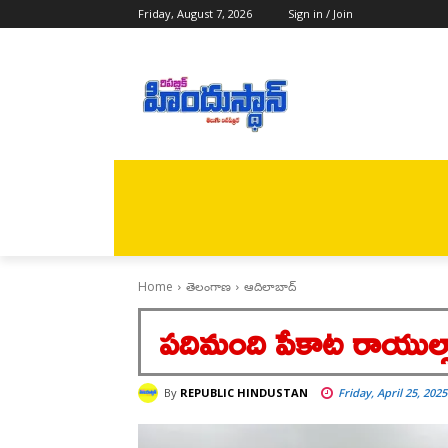
Friday, August 7, 2026
Sign in / Join
🏠 హోం
RESULTS 2026
తెలంగ
Home
తెలంగాణ
ఆదిలాబాద్
పదిమంది పేకాట రాయుల్లా 
By
REPUBLIC HINDUSTAN
Friday, April 25, 202