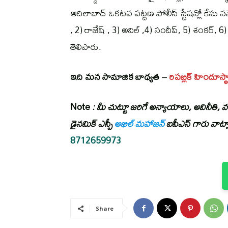
ఆదిలాబాద్ ఒకటవ పట్టణ పోలీస్ స్టేషన్లో కేసు 
, 2) రాజేష్ , 3) అనిల్ ,4) సందీప్, 5) శంకర్, 6) వ
తెలిపారు.
ఇది మన సామాజిక బాధ్యత
–
రిపబ్లిక్ హిందూస
Note
: మీ చుట్టూ జరిగే అన్యాయాలు, అవినీతి, వ
డైనమిక్ ఎస్పీ
అఖిల్ మహాజన్
ఐపీఎస్ గారు వాట్సా
8712659973
Share