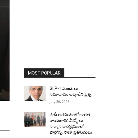
MOST POPULAR
GLP-1 మందులు
సమాధానం చెప్పలేని ప్రశ్న
July 30, 2026
సౌదీ అరబియాలో భారత
రాయబారికి వీడ్కోలు
సన్మాన కార్యక్రమంలో
పాల్గొన్న సాటా ప్రతినిధులు