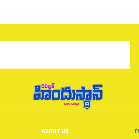
ABOUT US
F