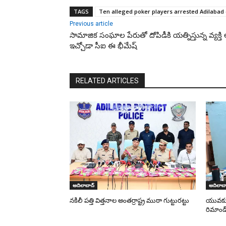
TAGS
Ten alleged poker players arrested Adilabad 
Previous article
సామాజిక సంఘాల పేరుతో దోపిడీకి యత్నిస్తున్న వ్యక్తి అ
ఇచ్చోడా సీఐ ఈ భీమేష్
RELATED ARTICLES
ఆదిలాబాద్
ఆదిలాబా
నకిలీ పత్తి విత్తనాల అంతర్రాష్ట్ర ముఠా గుట్టురట్టు
యువకుడి
రిమాండ