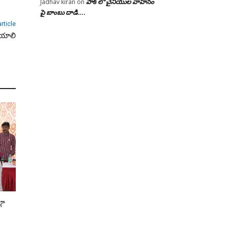
పాక్ లో చైనీయుల వాహనం
Jadhav kiran
on
పై బాంబు దాడి….
rticle
చేయాలి
్లా