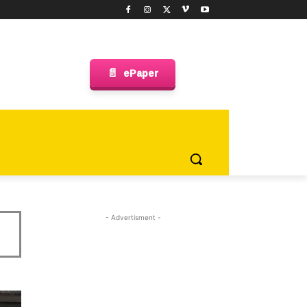
📄
ePaper
జాతీయం
అంతర్జాతీయం
క్రైం న్యూస్
రాజకీయం
- Advertisment -