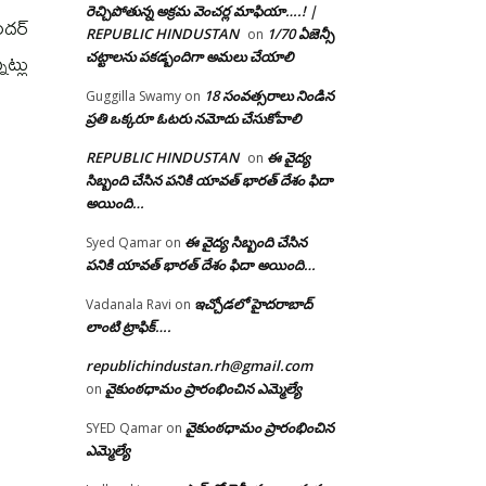
రెచ్చిపోతున్న అక్రమ వెంచర్ల మాఫియా….! |
ందర్
REPUBLIC HINDUSTAN
1/70 ఏజెన్సీ
on
నట్లు
చట్టాలను పకడ్బందిగా అమలు చేయాలి
18 సంవత్సరాలు నిండిన
Guggilla Swamy
on
ప్రతి ఒక్కరూ ఓటరు నమోదు చేసుకోవాలి
REPUBLIC HINDUSTAN
ఈ వైద్య
on
సిబ్బంది చేసిన పనికి యావత్ భారత్ దేశం ఫిదా
అయింది…
ఈ వైద్య సిబ్బంది చేసిన
Syed Qamar
on
పనికి యావత్ భారత్ దేశం ఫిదా అయింది…
ఇచ్చోడలో హైదరాబాద్
Vadanala Ravi
on
లాంటి ట్రాఫిక్….
republichindustan.rh@gmail.com
వైకుంఠధామం ప్రారంభించిన ఎమ్మెల్యే
on
వైకుంఠధామం ప్రారంభించిన
SYED Qamar
on
ఎమ్మెల్యే