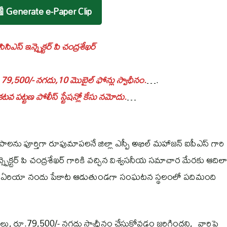
 Generate e-Paper Clip
ిసిఎస్ ఇన్స్పెక్టర్ పి చంద్రశేఖర్
 79,500/- నగదు,10 మొబైల్ ఫోన్లు స్వాధీనం.
….
వ పట్టణ పోలీస్ స్టేషన్లో కేసు నమోదు.
…
లాపాలను పూర్తిగా రూపుమాపలనే జిల్లా ఎస్పీ అఖిల్ మహాజన్ ఐపీఎస్ గారి
ెక్టర్ పి చంద్రశేఖర్ గారికి వచ్చిన విశ్వసనీయ సమాచార మేరకు ఆదిల
ుపెల్లి ఏరియా నందు పేకాట ఆడుతుండగా సంఘటన స్థలంలో పదిమంది
క్కలు, రూ.79,500/- నగదు స్వాధీనం చేసుకోవడం జరిగిందని, వారిపై