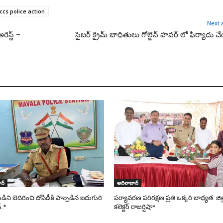
ccs police action
Next a
రెస్ట్ –
సైబర్ క్రైమ్ బాధితులు గోల్డెన్ హవర్ లో ఫిర్యాదు 
ద్
ఆదిలాబాద్
ని బెదిరించి దోపిడీకి పాల్పడిన ఐదుగురి
పర్యావరణ పరిరక్షణ ప్రతి ఒక్కరి బాధ్యత: జిల
్.*
కలెక్టర్ రాజర్షిషా*