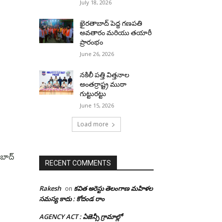
July 18, 2026
ఖైరతాబాద్ పెద్ద గణపతి
అవతారం మరియు తయారీ
ప్రారంభం
June 26, 2026
నకిలీ పత్తి విత్తనాల
అంతర్రాష్ట్ర ముఠా
గుట్టురట్టు
June 15, 2026
Load more
ాబాద్
RECENT COMMENTS
Rakesh
కవిత అరెస్టు తెలంగాణ మహిళల
on
సమస్య కాదు : కోదండ రాం
AGENCY ACT : ఏజెన్సీ గ్రామాల్లో