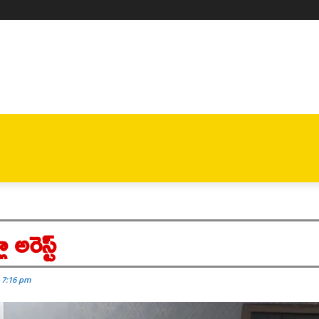
ాణ
ఆంధ్రప్రదేశ్
జాబ్స్
డిఫెన్స్
క్రీడలు
📰E-PAPER
అరెస్ట్
5 7:16 pm