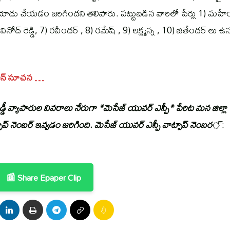
నమోదు చేయడం జరిగిందని తెలిపారు. పట్టుబడిన వారిలో పేర్లు 1) మహే
ినోద్ రెడ్డి, 7) రవీందర్ , 8) రమేష్ , 9) లక్ష్మన్న , 10) జితేందర్ లు ఉన్
్థాన్ సూచన …
డ్డీ వ్యాపారుల వివరాలు నేరుగా *మెసేజ్ యువర్ ఎస్పీ* పేరిట మన జిల్లా
ప్ నెంబర్ ఇవ్వడం జరిగింది. మెసేజ్ యువర్ ఎస్పీ వాట్సాప్ నెంబర
్ :
📰 Share Epaper Clip