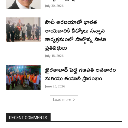
July 30, 2026
సౌదీ అరబియాలో భారత
రాయబారికి వీడ్కోలు సన్మాన
కార్యక్రమంలో పాల్గొన్న సాటా
ప్రతినిధులు
July 18, 2026
ఖైరతాబాద్ పెద్ద గణపతి అవతారం
మరియు తయారీ ప్రారంభం
June 26, 2026
Load more
RECENT COMMENTS