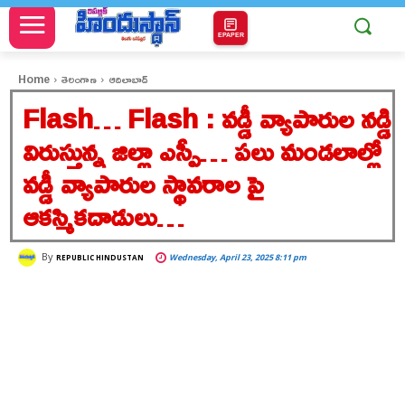
EPAPER
Home
తెలంగాణ
ఆదిలాబాద్
Flash… Flash : వడ్డీ వ్యాపారుల నడ్డి
విరుస్తున్న జిల్లా ఎస్పీ… పలు మండలాల్లో
వడ్డీ వ్యాపారుల స్థావరాల పై
ఆకస్మికదాడులు…
By
Wednesday, April 23, 2025 8:11 pm
REPUBLIC HINDUSTAN