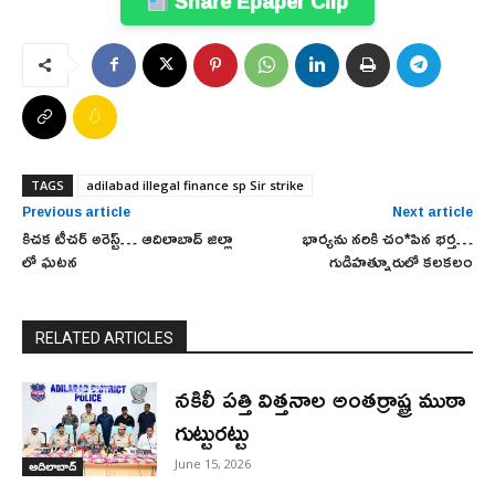
Share Epaper Clip
TAGS
adilabad illegal finance sp Sir strike
Previous article
Next article
కిచక టీచర్ అరెస్ట్… ఆదిలాబాద్ జిల్లా
భార్యను నరికి చం*పిన భర్త…
లో ఘటన
గుడిహత్నూరులో కలకలం
RELATED ARTICLES
నకిలీ పత్తి విత్తనాల అంతర్రాష్ట్ర ముఠా
గుట్టురట్టు
June 15, 2026
ఆదిలాబాద్