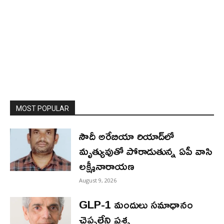
MOST POPULAR
సౌదీ అరేబియా రియాద్‌లో
మృత్యువుతో పోరాడుతున్న ఏపీ వాసి
లక్ష్మీనారాయణ
August 9, 2026
GLP-1 మందులు సమాధానం
చెప్పలేని ప్రశ్న