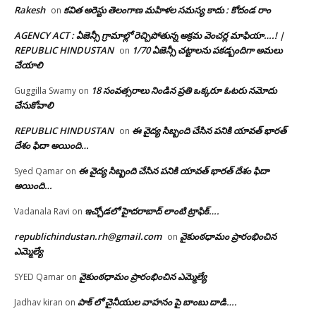
Rakesh
కవిత అరెస్టు తెలంగాణ మహిళల సమస్య కాదు : కోదండ రాం
on
AGENCY ACT : ఏజెన్సీ గ్రామాల్లో రెచ్చిపోతున్న అక్రమ వెంచర్ల మాఫియా….! |
REPUBLIC HINDUSTAN
1/70 ఏజెన్సీ చట్టాలను పకడ్బందిగా అమలు
on
చేయాలి
18 సంవత్సరాలు నిండిన ప్రతి ఒక్కరూ ఓటరు నమోదు
Guggilla Swamy
on
చేసుకోవాలి
REPUBLIC HINDUSTAN
ఈ వైద్య సిబ్బంది చేసిన పనికి యావత్ భారత్
on
దేశం ఫిదా అయింది…
ఈ వైద్య సిబ్బంది చేసిన పనికి యావత్ భారత్ దేశం ఫిదా
Syed Qamar
on
అయింది…
ఇచ్చోడలో హైదరాబాద్ లాంటి ట్రాఫిక్….
Vadanala Ravi
on
republichindustan.rh@gmail.com
వైకుంఠధామం ప్రారంభించిన
on
ఎమ్మెల్యే
వైకుంఠధామం ప్రారంభించిన ఎమ్మెల్యే
SYED Qamar
on
పాక్ లో చైనీయుల వాహనం పై బాంబు దాడి….
Jadhav kiran
on