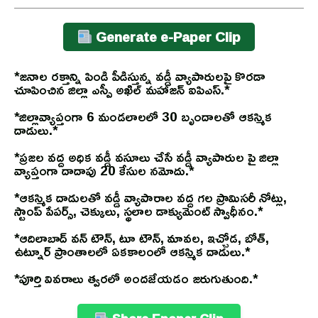
Generate e-Paper Clip
*జనాల రక్తాన్ని పిండి పీడిస్తున్న వడ్డీ వ్యాపారులపై కొరడా
చూపించిన జిల్లా ఎస్పీ అఖిల్ మహాజన్ ఐపిఎస్.*
*జిల్లావ్యాప్తంగా 6 మండలాలలో 30 బృందాలతో ఆకస్మిక
దాడులు.*
*ప్రజల వద్ద అధిక వడ్డీ వసూలు చేసే వడ్డీ వ్యాపారుల పై జిల్లా
వ్యాప్తంగా దాదాపు 20 కేసుల నమోదు.*
*ఆకస్మిక దాడులతో వడ్డీ వ్యాపారాల వద్ద గల ప్రామిసరీ నోట్లు,
స్టాంప్ పేపర్స్, చెక్కులు, స్థలాల డాక్యుమెంట్ స్వాధీనం.*
*ఆదిలాబాద్ వన్ టౌన్, టూ టౌన్, మావల, ఇచ్చోడ, బోత్,
ఉట్నూర్ ప్రాంతాలలో ఏకకాలంలో ఆకస్మిక దాడులు.*
*పూర్తి వివరాలు త్వరలో అందజేయడం జరుగుతుంది.*