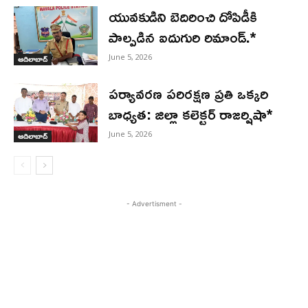
యువకుడిని బెదిరించి దోపిడీకి
పాల్పడిన ఐదుగురి రిమాండ్.*
June 5, 2026
ఆదిలాబాద్
పర్యావరణ పరిరక్షణ ప్రతి ఒక్కరి
బాధ్యత: జిల్లా కలెక్టర్ రాజర్షిషా*
June 5, 2026
ఆదిలాబాద్
- Advertisment -