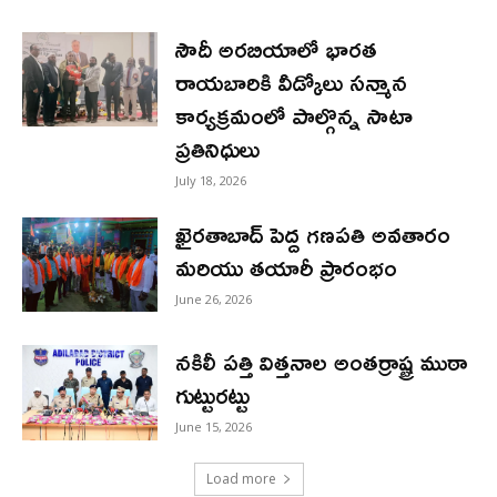
సౌదీ అరబియాలో భారత
రాయబారికి వీడ్కోలు సన్మాన
కార్యక్రమంలో పాల్గొన్న సాటా
ప్రతినిధులు
July 18, 2026
ఖైరతాబాద్ పెద్ద గణపతి అవతారం
మరియు తయారీ ప్రారంభం
June 26, 2026
నకిలీ పత్తి విత్తనాల అంతర్రాష్ట్ర ముఠా
గుట్టురట్టు
June 15, 2026
Load more