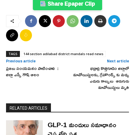
Share Epaper Clip
TAGS
144 section adilabad district mandals read news
Previous article
Next article
ప్రజలు సంయమనం పాటించాలి :
భద్రాద్రి కొత్తగూడెం జిల్లాలో
జిల్లా ఎస్పీ గౌష్ ఆలం
మావోయిస్టులకు, గ్రేహౌండ్స్‌ కు మధ్య
ఎదురు కాల్పులు ఆరుగురు
మావోయిస్టులు మృతి
RELATED ARTICLES
GLP-1 మందులు సమాధానం
చెప్పలేని ప్రశ్న