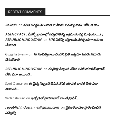
RECENT COMMENTS
Rakesh
కవిత అరెస్టు తెలంగాణ మహిళల సమస్య కాదు : కోదండ రాం
on
AGENCY ACT : ఏజెన్సీ గ్రామాల్లో రెచ్చిపోతున్న అక్రమ వెంచర్ల మాఫియా….! |
REPUBLIC HINDUSTAN
1/70 ఏజెన్సీ చట్టాలను పకడ్బందిగా అమలు
on
చేయాలి
18 సంవత్సరాలు నిండిన ప్రతి ఒక్కరూ ఓటరు నమోదు
Guggilla Swamy
on
చేసుకోవాలి
REPUBLIC HINDUSTAN
ఈ వైద్య సిబ్బంది చేసిన పనికి యావత్ భారత్
on
దేశం ఫిదా అయింది…
ఈ వైద్య సిబ్బంది చేసిన పనికి యావత్ భారత్ దేశం ఫిదా
Syed Qamar
on
అయింది…
ఇచ్చోడలో హైదరాబాద్ లాంటి ట్రాఫిక్….
Vadanala Ravi
on
republichindustan.rh@gmail.com
వైకుంఠధామం ప్రారంభించిన
on
ఎమ్మెల్యే