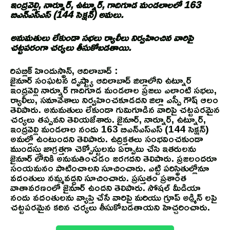
ఇంద్రవెల్లి, నార్నూర్, ఉట్నూర్, గాదిగూడ మండలాలలో 163
బిఎన్ఎస్ఎస్ (144 సెక్షన్) అమలు.
అనుమతులు లేకుండా సభలు ర్యాలీలు నిర్వహించిన వారిపై
చట్టపరంగా చర్యలు తీసుకోబడతాయి.
రిపబ్లిక్ హిందుస్థాన్, ఆదిలాబాద్ :
జైనూర్ సంఘటన దృష్ట్యా ఆదిలాబాద్ జిల్లాలోని ఉట్నూర్
ఇంద్రవెల్లి నార్నూర్ గాదిగూడ మండలాల ప్రజలు ఎలాంటి సభలు,
ర్యాలీలు, సమావేశాలు నిర్వహించకూడదని జిల్లా ఎస్పీ గౌష్ ఆలం
తెలిపారు. అనుమతులు లేకుండా గుమిగూడిన వారిపై చట్టపరమైన
చర్యలు తప్పవని తెలియజేశారు. జైనూర్, నార్నూర్, ఉట్నూర్,
ఇంద్రవెల్లి మండలాల నందు 163 బిఎన్ఎస్ఎస్ (144 సెక్షన్)
అమల్లో ఉంటుందని తెలిపారు. ఉద్రిక్తతలు సంభవించకుండా
ముందస్తు జాగ్రత్తగా చెక్పోస్టులను ఏర్పాటు చేసి ఇతరులను
జైనూర్ లోనికి అనుమతించడం జరగదని తెలిపారు. ప్రజలందరూ
సంయమనం పాటించాలని సూచించారు. ఎట్టి పరిస్థితుల్లోనూ
వదంతులు నమ్మవద్దని సూచించారు. ప్రస్తుతం ప్రశాంత
వాతావరణంలో జైనూర్ ఉందని తెలిపారు. సోషల్ మీడియా
నందు వదంతులను వ్యాప్తి చేసే వారిపై మరియు గ్రూప్ అడ్మిన్ లపై
చట్టపరమైన కఠిన చర్యలు తీసుకోబడతాయని హెచ్చరించారు.