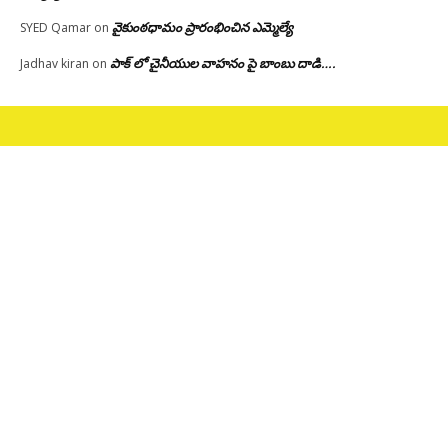
వైకుంఠధామం ప్రారంభించిన ఎమ్మెల్యే
SYED Qamar
on
పాక్ లో చైనీయుల వాహనం పై బాంబు దాడి….
Jadhav kiran
on