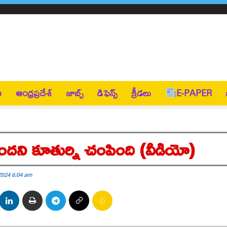
ణ
ఆంధ్రప్రదేశ్
జాబ్స్
డిఫెన్స్
క్రీడలు
E-PAPER
ిందని కూతుర్ని చంపింది (వీడియో)
2024 6:04 am