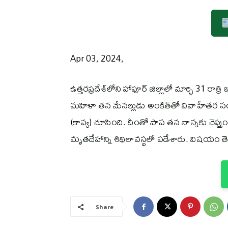
Apr 03, 2024,
ఉత్తరప్రదేశ్‌లోని హాపూర్ జిల్లాలో మార్చి 31 ర
మహిళా తన మేనల్లుడు అంకిత్‌తో వివాహేతర సం
(కావ్య) చూసింది. దీంతో పాప తన నాన్నకు చెప్త
మృతదేహాన్ని శిథిలావస్థలో పడేశారు. విషయం తెలుస
Share