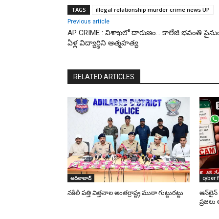
TAGS
illegal relationship murder crime news UP
Previous article
AP CRIME : విశాఖలో దారుణం… కాలేజీ భవంతి పైనుం
ఏళ్ల విద్యార్థిని ఆత్మహత్య
RELATED ARTICLES
ఆదిలాబాద్
cyber 
నకిలీ పత్తి విత్తనాల అంతర్రాష్ట్ర ముఠా గుట్టురట్టు
ఆన్‌లైన
ప్రజలు 