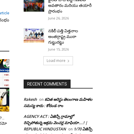
అవతారం మరియు తయారీ
ప్రారంభం
rticle
June 26, 2026
ారంభం
నకిలీ పత్తి విత్తనాల
అంతర్రాష్ట్ర ముఠా
గుట్టురట్టు
June 15, 2026
Load more
RECENT COMMENTS
Rakesh
కవిత అరెస్టు తెలంగాణ మహిళల
on
సమస్య కాదు : కోదండ రాం
AGENCY ACT : ఏజెన్సీ గ్రామాల్లో
త ?…
రెచ్చిపోతున్న అక్రమ వెంచర్ల మాఫియా….! |
భారమో
REPUBLIC HINDUSTAN
1/70 ఏజెన్సీ
on