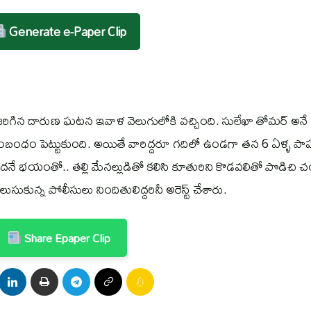
Generate e-Paper Clip
ాత్రి జరిగిన దారుణ ఘటన ఇవాళ వెలుగులోకి వచ్చింది. సులేఖా తోమర్ అనే
బంధం పెట్టుకుంది. అయితే వారిద్దరూ గదిలో ఉండగా తన 6 ఏళ్ళ పా
ుందనే భయంతో.. తల్లి మేనల్లుడితో కలిసి కూతురిని కొడవలితో పొడిచి చ
ుకున్న పోలీసులు నిందితులిద్దరినీ అరెస్ట్ చేశారు.
Share Epaper Clip