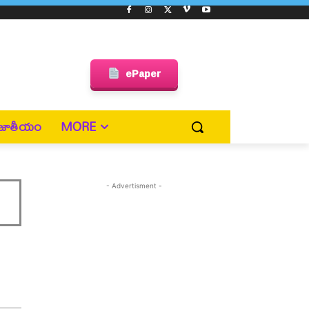
ePaper
జాతీయం
MORE
- Advertisment -