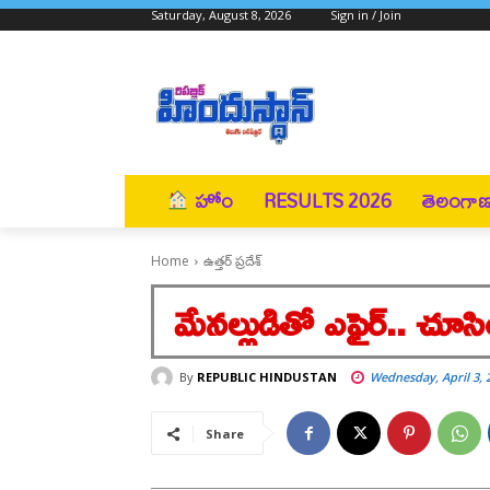
Saturday, August 8, 2026
Sign in / Join
హోం
RESULTS 2026
తెలంగా
Home
ఉత్తర్ ప్రదేశ్
మేనల్లుడితో ఎఫైర్.. చూస
By
REPUBLIC HINDUSTAN
Wednesday, April 3, 
Share