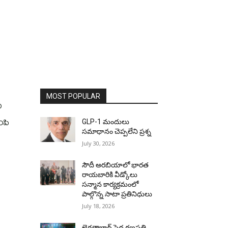
MOST POPULAR
ప
ంపి
GLP-1 మందులు
సమాధానం చెప్పలేని ప్రశ్న
July 30, 2026
సౌదీ అరబియాలో భారత
రాయబారికి వీడ్కోలు
సన్మాన కార్యక్రమంలో
పాల్గొన్న సాటా ప్రతినిధులు
July 18, 2026
ఖైరతాబాద్ పెద్ద గణపతి