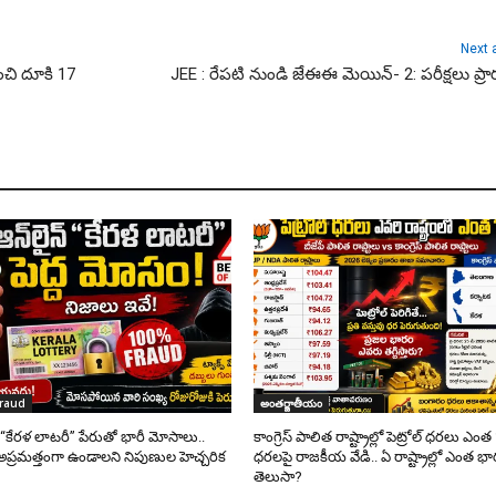
Next a
చి దూకి 17
JEE : రేపటి నుండి జేఈఈ మెయిన్- 2: పరీక్షలు ప్ర
fraud
అంతర్జాతీయం
్ “కేరళ లాటరీ” పేరుతో భారీ మోసాలు..
కాంగ్రెస్ పాలిత రాష్ట్రాల్లో పెట్రోల్ ధరలు ఎం
అప్రమత్తంగా ఉండాలని నిపుణుల హెచ్చరిక
ధరలపై రాజకీయ వేడి.. ఏ రాష్ట్రాల్లో ఎంత 
తెలుసా?