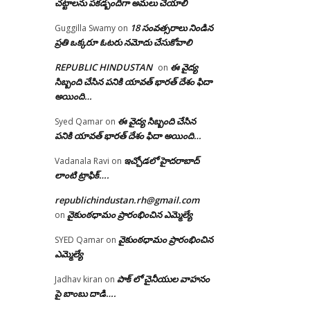
చట్టాలను పకడ్బందిగా అమలు చేయాలి
18 సంవత్సరాలు నిండిన
Guggilla Swamy
on
ప్రతి ఒక్కరూ ఓటరు నమోదు చేసుకోవాలి
REPUBLIC HINDUSTAN
ఈ వైద్య
on
సిబ్బంది చేసిన పనికి యావత్ భారత్ దేశం ఫిదా
అయింది…
ఈ వైద్య సిబ్బంది చేసిన
Syed Qamar
on
పనికి యావత్ భారత్ దేశం ఫిదా అయింది…
ఇచ్చోడలో హైదరాబాద్
Vadanala Ravi
on
లాంటి ట్రాఫిక్….
republichindustan.rh@gmail.com
వైకుంఠధామం ప్రారంభించిన ఎమ్మెల్యే
on
వైకుంఠధామం ప్రారంభించిన
SYED Qamar
on
ఎమ్మెల్యే
పాక్ లో చైనీయుల వాహనం
Jadhav kiran
on
పై బాంబు దాడి….