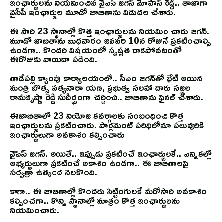
ఇంఛార్జులను నియమించిన వైఎస్ జగన్ మోహన్ రెడ్డి.. తాజాగా
వైసీపీ ఇంఛార్జుల మూడో జాబితాను విడుదల చేశారు.
ఈ సారి 23 స్థానాల్లో కొత్త ఇంఛార్జులను నియమిం చారు జగన్.
మూడో జాబితాను బుధవారం జనవరి 10న రోజునే ప్రకటించాల్సి
ఉండగా.. కొందరి విషయంలో స్పష్టత రాకపోవటంతో
ఈరోజుకు వాయిదా పడింది.
తాడేపల్లి క్యాంపు కార్యాలయంలో.. సీఎం జగన్‌తో భేటీ అయిన
మంత్రి బొత్స సత్యనారా యణ, ప్రభుత్వ సలహా దారు సజ్జల
రామకృష్ణా రెడ్డి సుదీర్ఘంగా చర్చించి.. జాబితాను ఫైనల్ చేశారు.
ఈజాబితాలో 23 నియోజ కవర్గాలకు సంబంధించి కొత్త
ఇంఛార్జులను ప్రకటించారు. పార్లమెంట్ పరిధిలోనూ పలువురికి
ఇంఛార్జులుగా అవకాశం కల్పించారు
వైెఎస్ జగన్. అయితే.. ఇప్పుడు ప్రకటించే ఇంఛార్జులకే.. ఎన్నికల్లో
అభ్యర్థులుగా ప్రకటించే అకాశం ఉండగా.. ఈ జాబితాలపై
సర్వత్రా ఉత్కంఠ నెలకొంది.
కాగా.. ఈ జాబితాల్లో కొందరు సిట్టింగులకే మరోసారి అవకాశం
కల్పించగా.. కొన్ని స్థానాల్లో మాత్రం కొత్త ఇంఛార్జులను
నియమించారు.