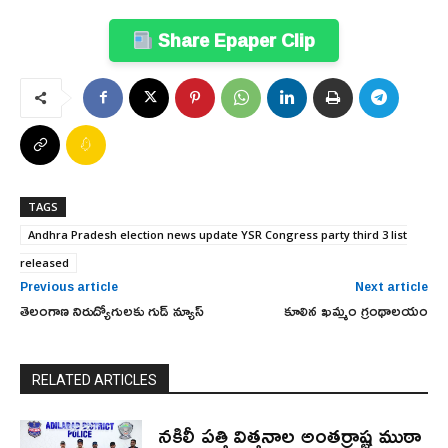
Share Epaper Clip
TAGS
Andhra Pradesh election news update YSR Congress party third 3 list
released
Previous article
Next article
తెలంగాణ నిరుద్యోగులకు గుడ్ న్యూస్
కూలిన ఖమ్మం గ్రంథాలయం
RELATED ARTICLES
నకిలీ పత్తి విత్తనాల అంతర్రాష్ట్ర ముఠా