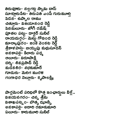
తిరువూరు- నల్లగట్ల స్వామి దాస్
సూళ్లూరుపేట- తిరుపతి ఎంపీ గురుమూర్తి
పెడన- ఉప్పాల రాము
చిత్తూరు- విజయానంద రెడ్డి
పెనమలూరు- జోగి రమేష్
పూతల పట్టు- డాక్టర్ సునీల్
రాయదుర్గం- మెట్టు గోవింద రెడ్డి
మార్కాపురం- జంకె వెంకట రెడ్డి
శ్రీకాళహస్తి- బియ్యపు మధుసూదన్
అనకాపల్లి- కిలారు పద్మ
ఆలూరు- విరూపాక్షి
దర్శి- శివప్రసాద్ రెడ్డి
మడకశిర- శభకుమార్
గూడురు- మెరిగ మురళి
గంగాధర నెల్లూరు- కృపాలక్ష్మి
పార్లమెంట్ పరిధిలో కొత్త ఇంఛార్జులు వీళ్లే..
విజయనగరం- చిన్న శ్రీను
విశాఖపట్నం- బొత్స ఝాన్సీ
అనకాపల్లి- అడారి రమాకుమారి
ఏలూరు- కారుమూరి సునీల్