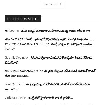
Load more
RECENT COMMENTS
Rakesh
కవిత అరెస్టు తెలంగాణ మహిళల సమస్య కాదు : కోదండ రాం
on
AGENCY ACT : ఏజెన్సీ గ్రామాల్లో రెచ్చిపోతున్న అక్రమ వెంచర్ల మాఫియా….! |
REPUBLIC HINDUSTAN
1/70 ఏజెన్సీ చట్టాలను పకడ్బందిగా అమలు
on
చేయాలి
18 సంవత్సరాలు నిండిన ప్రతి ఒక్కరూ ఓటరు నమోదు
Guggilla Swamy
on
చేసుకోవాలి
REPUBLIC HINDUSTAN
ఈ వైద్య సిబ్బంది చేసిన పనికి యావత్ భారత్
on
దేశం ఫిదా అయింది…
ఈ వైద్య సిబ్బంది చేసిన పనికి యావత్ భారత్ దేశం ఫిదా
Syed Qamar
on
అయింది…
ఇచ్చోడలో హైదరాబాద్ లాంటి ట్రాఫిక్….
Vadanala Ravi
on