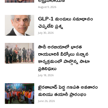
లక్ష్మీనారాయణ
August 9, 2026
GLP-1 మందులు సమాధానం
చెప్పలేని ప్రశ్న
July 30, 2026
సౌదీ అరబియాలో భారత
రాయబారికి వీడ్కోలు సన్మాన
కార్యక్రమంలో పాల్గొన్న సాటా
ప్రతినిధులు
July 18, 2026
ఖైరతాబాద్ పెద్ద గణపతి అవతారం
మరియు తయారీ ప్రారంభం
June 26, 2026