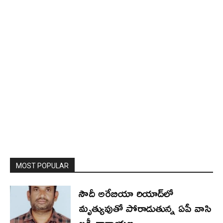
MOST POPULAR
సౌదీ అరేబియా రియాద్‌లో
మృత్యువుతో పోరాడుతున్న ఏపీ వాసి