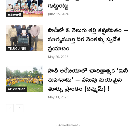
గుట్టురట్టు
June 15, 2026
ఆదిలాబాద్
సౌదీలో ఓ తెలుగు తల్లి కష్టజీవితం –
మాతృమూర్తి వీర వెంకమ్మ స్వదేశ
ప్రయాణం
TELUGU NRI
May 20, 2026
సౌదీ అరేబియాలో చారిత్రాత్మక ‘మినీ
మహానాడు’ – పసుపు మయమైన
తూర్పు ప్రాంతం (దమ్మమ్) !
AP election
May 11, 2026
- Advertisment -