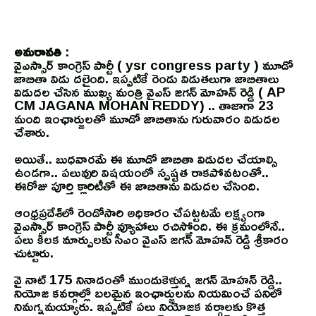
అమరావతి
:
వైఎస్సార్ కాంగ్రెస్ పార్టీ ( ysr congress party ) మూడో
జాబితా విడు దలైంది. ఇప్పటికే రెండు విడుతలుగా జాబితాలు
విడుదల చేసిన ముఖ్య మంత్రి వైఎస్ జగన్ మోహన్ రెడ్డి ( AP
CM JAGANA MOHAN REDDY) .. తాజాగా 23
మంది ఇంఛార్జులతో మూడో జాబితాను గురువారం విడుదల
చేశారు.
అయితే.. బుధవారమే ఈ మూడో జాబితా విడుదల చేయాల్సి
ఉండగా.. పలువురి విషయంలో స్పష్టత రాకపోవటంతో..
ఈరోజు పూర్తి క్లారిటీతో ఈ జాబితాను విడుదల చేసింది.
ఆంధ్రప్రదేశ్‌లో రెండోసారి అధికారం చేపట్టటమే లక్ష్యంగా
వైఎస్సార్ కాంగ్రెస్ పార్టీ వ్యూహాలు రచిస్తోంది. ఈ క్రమంలోనే..
పలు కీలక మార్పులకు సీఎం వైఎస్ జగన్ మోహన్ రెడ్డి శ్రీకారం
చుట్టారు.
వై నాట్ 175 నినాదంతో ముందుకెళ్తున్న జగన్ మోహన్ రెడ్డి..
నియోజ కవర్గాల్లో బలమైన ఇంఛార్జులను నియమించే పనిలో
నిమగ్నమయ్యారు. ఇప్పటికే పలు నియోజక వర్గాలకు కొత్త