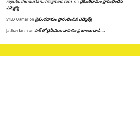
republichindustan.rh@gmail.com
వైకుంఠధామం ప్రారంభించిన
on
ఎమ్మెల్యే
వైకుంఠధామం ప్రారంభించిన ఎమ్మెల్యే
SYED Qamar
on
పాక్ లో చైనీయుల వాహనం పై బాంబు దాడి….
Jadhav kiran
on