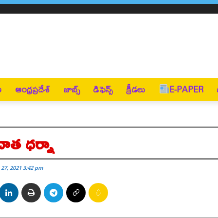
ణ
ఆంధ్రప్రదేశ్
జాబ్స్
డిఫెన్స్
క్రీడలు
E-PAPER
దాత ధర్నా
27, 2021 3:42 pm