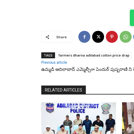
Share
TAGS
farmers dharna adilabad cotton price drap
Previous article
ఉమ్మడి ఆదిలాబాద్ ఎమ్మెల్సీగా పెందుర్ పుష్పరాణి ని గె
RELATED ARTICLES