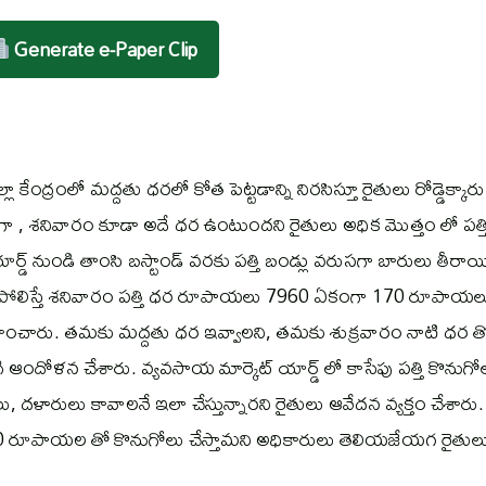
Generate e-Paper Clip
్లా కేంద్రంలో మద్దతు ధరలో కోత పెట్టడాన్ని నిరసిస్తూ రైతులు రోడ్డెక్కారు
, శనివారం కూడా అదే ధర ఉంటుందని రైతులు అధిక మొత్తం లో పత్తి
యార్డ్ నుండి తాంసి బస్టాండ్ వరకు పత్తి బండ్లు వరుసగా బారులు తీరాయ
ో పోలిస్తే శనివారం పత్తి ధర రూపాయలు 7960 ఏకంగా 170 రూపాయల
హించారు. తమకు మద్దతు ధర ఇవ్వాలని, తమకు శుక్రవారం నాటి ధర త
దిగి ఆందోళన చేశారు. వ్యవసాయ మార్కెట్ యార్డ్ లో కాసేపు పత్తి కొనుగో
ులు, దళారులు కావాలనే ఇలా చేస్తున్నారని రైతులు ఆవేదన వ్యక్తం చేశారు.
0 రూపాయల తో కొనుగోలు చేస్తామని అధికారులు తెలియజేయగ రైతుల