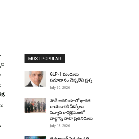
.
MOST POPULAR
ని
ి..
GLP-1 మందులు
సమాధానం చెప్పలేని ప్రశ్న
ు
July 30, 2026
ోనే
సౌదీ అరబియాలో భారత
లు
రాయబారికి వీడ్కోలు
సన్మాన కార్యక్రమంలో
పాల్గొన్న సాటా ప్రతినిధులు
ు
July 18, 2026
ఖైరతాబాద్ పెద్ద గణపతి