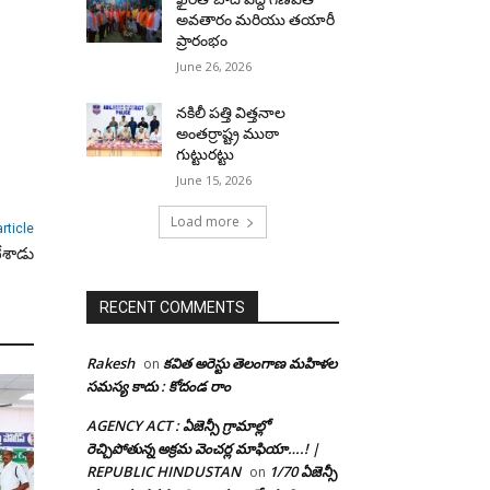
అవతారం మరియు తయారీ
ప్రారంభం
June 26, 2026
నకిలీ పత్తి విత్తనాల
అంతర్రాష్ట్ర ముఠా
గుట్టురట్టు
June 15, 2026
Load more
rticle
్టేశాడు
RECENT COMMENTS
Rakesh
కవిత అరెస్టు తెలంగాణ మహిళల
on
సమస్య కాదు : కోదండ రాం
AGENCY ACT : ఏజెన్సీ గ్రామాల్లో
రెచ్చిపోతున్న అక్రమ వెంచర్ల మాఫియా….! |
REPUBLIC HINDUSTAN
1/70 ఏజెన్సీ
on