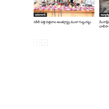
ఆదిలాబాద్
ఆధ్యాత్మ
నకిలీ పత్తి విత్తనాల అంతర్రాష్ట్ర ముఠా గుట్టురట్టు
మీనాక్
చాలీస