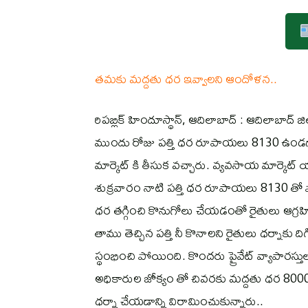
తమకు మద్దతు ధర ఇవ్వాలని ఆందోళన..
రిపబ్లిక్ హిందూస్థాన్, ఆదిలాబాద్ : ఆదిలాబాద్ జిల
ముందు రోజు పత్తి ధర రూపాయలు 8130 ఉండగా 
మార్కెట్ కి తీసుక వచ్చారు. వ్యవసాయ మార్కెట్ 
శుక్రవారం నాటి పత్తి ధర రూపాయలు 8130 త
ధర తగ్గించి కొనుగోలు చేయడంతో రైతులు ఆగ్ర
తాము తెచ్చిన పత్తి నీ కొనాలని రైతులు ధర్నాకు 
స్థంభించి పోయింది. కొందరు ప్రైవేట్ వ్యాపారస్త
అధికారుల జోక్యం తో చివరకు మద్దతు ధర 800
ధర్నా చేయడాన్ని విరామించుకున్నారు..