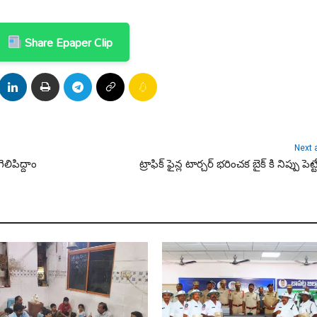
Share Epaper Clip
Next a
లిపిద్దాం
ట్రాఫిక్ ఫైన్ల టార్చర్ భరించక బైక్ కి నిప్పు పెట