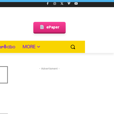
ePaper
జాతీయం
MORE
- Advertisment -