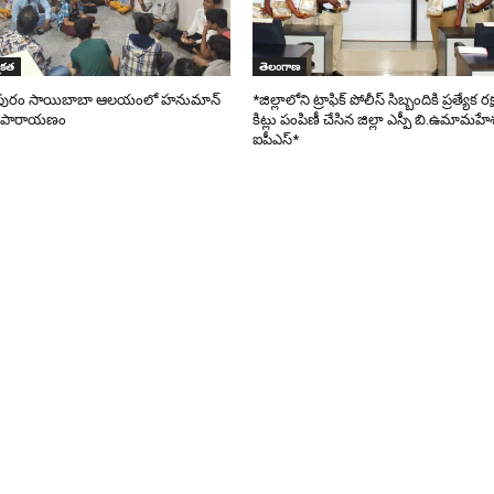
ికత
తెలంగాణ
షిపురం సాయిబాబా ఆలయంలో హనుమాన్
*జిల్లాలోని ట్రాఫిక్ పోలీస్ సిబ్బందికి ప్రత్యేక ర
ా పారాయణం
కిట్లు పంపిణీ చేసిన జిల్లా ఎస్పీ బి.ఉమామహేశ
ఐపీఎస్*