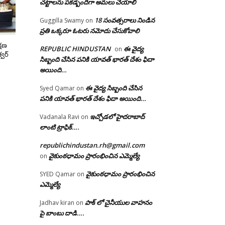
చట్టాలను పకడ్బందిగా అమలు చేయాలి
18 సంవత్సరాలు నిండిన
Guggilla Swamy
on
ప్రతి ఒక్కరూ ఓటరు నమోదు చేసుకోవాలి
క్షణ
REPUBLIC HINDUSTAN
ఈ వైద్య
on
్వర్
సిబ్బంది చేసిన పనికి యావత్ భారత్ దేశం ఫిదా
అయింది…
ఈ వైద్య సిబ్బంది చేసిన
Syed Qamar
on
పనికి యావత్ భారత్ దేశం ఫిదా అయింది…
ఇచ్చోడలో హైదరాబాద్
Vadanala Ravi
on
లాంటి ట్రాఫిక్….
republichindustan.rh@gmail.com
వైకుంఠధామం ప్రారంభించిన ఎమ్మెల్యే
on
వైకుంఠధామం ప్రారంభించిన
SYED Qamar
on
ఎమ్మెల్యే
పాక్ లో చైనీయుల వాహనం
Jadhav kiran
on
పై బాంబు దాడి….