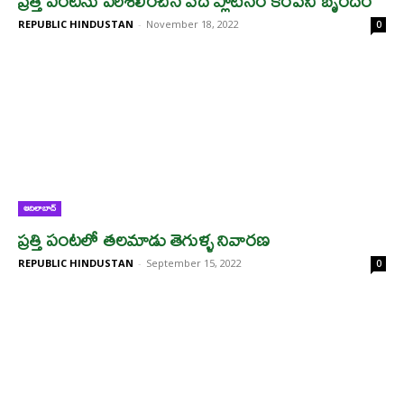
ప్రత్తి పంటను పరిశీలించిన వేద ప్లాటినం కంపెనీ బృందం
REPUBLIC HINDUSTAN
-
November 18, 2022
0
ఆదిలాబాద్
ప్రత్తి పంటలో తలమాడు తెగుళ్ళ నివారణ
REPUBLIC HINDUSTAN
-
September 15, 2022
0