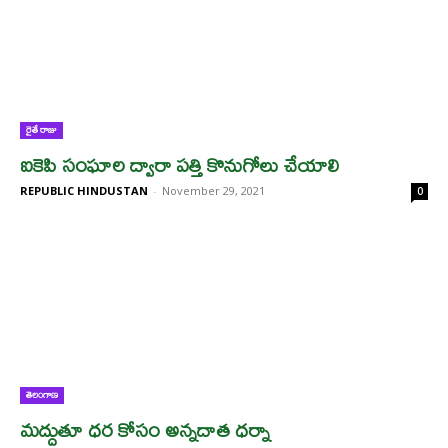
రైతే రాజు
ఐకెపి సంఘాల ద్వారా పత్తి కొనుగోలు చేయాలి
REPUBLIC HINDUSTAN
-
November 29, 2021
0
తెలంగాణ
మద్దుతూ ధర కోసం అన్నదాత ధర్నా