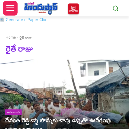
EPAPER
Generate e-Paper Clip
Home
రైతే రాజు
రైతే రాజు
ఆదిలాబాద్
రేవంత్ రెడ్డి దిష్టి బొమ్మకు చావు డప్పుతో ఊరేగింపు