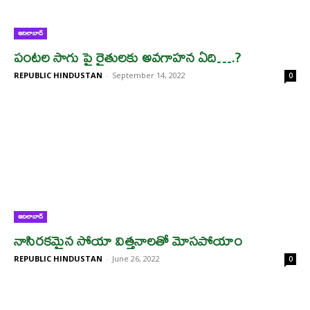
ఆదిలాబాద్
పంటల సాగు పై రైతులకు అవగాహన ఏది….?
REPUBLIC HINDUSTAN
-
September 14, 2022
0
ఆదిలాబాద్
నాసిరకమైన సోయా విత్తనాలతో మోసపోయాం
REPUBLIC HINDUSTAN
-
June 26, 2022
0