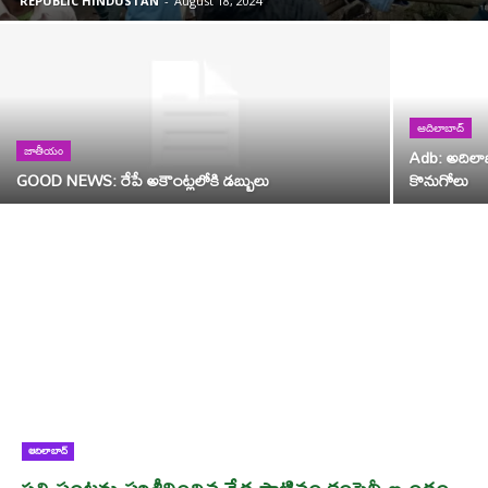
REPUBLIC HINDUSTAN
-
August 18, 2024
ఆదిలాబాద్
Adb: అదిలాబా
జాతీయం
GOOD NEWS: రేపే అకౌంట్లలోకి డబ్బులు
కొనుగోలు
ఆదిలాబాద్