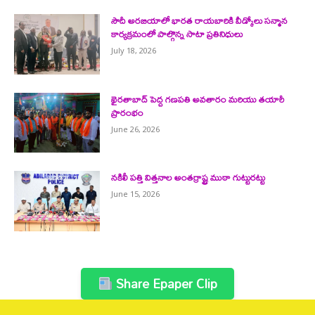
సౌదీ అరబియాలో భారత రాయబారికి వీడ్కోలు సన్మాన
కార్యక్రమంలో పాల్గొన్న సాటా ప్రతినిధులు
July 18, 2026
ఖైరతాబాద్ పెద్ద గణపతి అవతారం మరియు తయారీ
ప్రారంభం
June 26, 2026
నకిలీ పత్తి విత్తనాల అంతర్రాష్ట్ర ముఠా గుట్టురట్టు
June 15, 2026
Share Epaper Clip