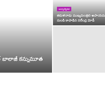
ఆధ్యాత్మికత
తమిళనాడు ముఖ్యమంత్రిని అపాయమ
నుండి కాపాడిన నరేంద్ర మోడీ
్ బాలాజీ కన్నుమూత