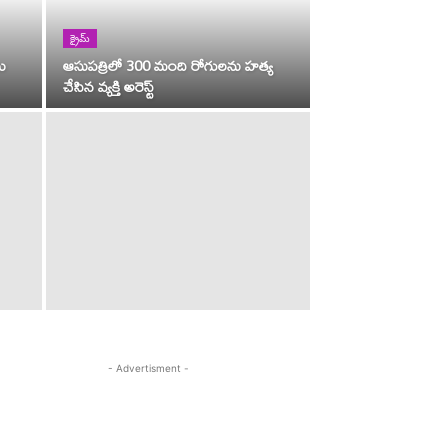
క్రైమ్
ు
ఆసుపత్రిలో 300 మంది రోగులను హత్య
చేసిన వ్యక్తి అరెస్ట్
- Advertisment -