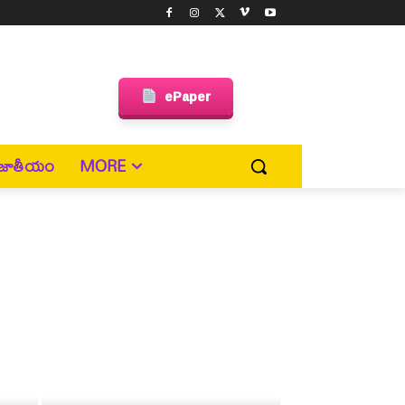
ePaper
జాతీయం
MORE