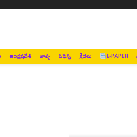
ణ
ఆంధ్రప్రదేశ్
జాబ్స్
డిఫెన్స్
క్రీడలు
E-PAPER