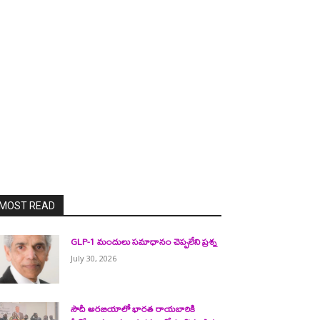
MOST READ
GLP-1 మందులు సమాధానం చెప్పలేని ప్రశ్న
July 30, 2026
సౌదీ అరబియాలో భారత రాయబారికి