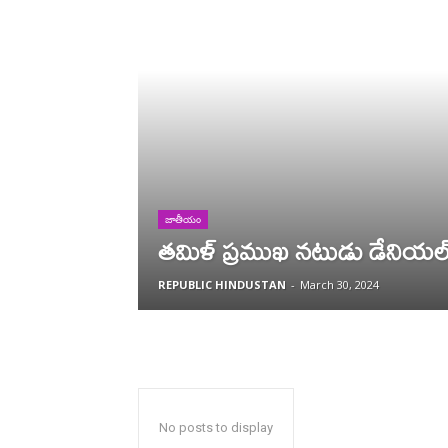
జాతీయం
తమిళ్ ప్రముఖ నటుడు డేనియల
REPUBLIC HINDUSTAN
-
March 30, 2024
No posts to display