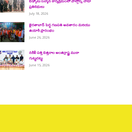
వీడ్కోలు సన్మాన కార్యక్రమంలో పాల్గొన్న సాటా
ప్రతినిధులు
July 18, 2026
ఖైరతాబాద్ పెద్ద గణపతి అవతారం మరియు
తయారీ ప్రారంభం
June 26, 2026
నకిలీ పత్తి విత్తనాల అంతర్రాష్ట్ర ముఠా
గుట్టురట్టు
June 15, 2026