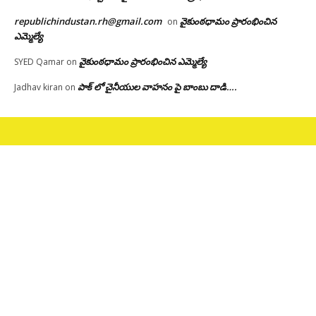
republichindustan.rh@gmail.com
వైకుంఠధామం ప్రారంభించిన
on
ఎమ్మెల్యే
వైకుంఠధామం ప్రారంభించిన ఎమ్మెల్యే
SYED Qamar
on
పాక్ లో చైనీయుల వాహనం పై బాంబు దాడి….
Jadhav kiran
on