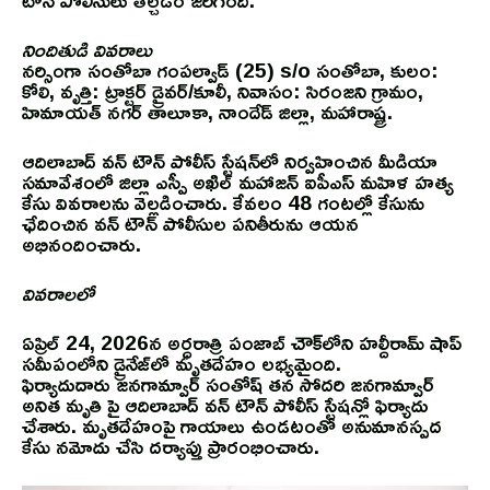
నిందితుడి వివరాలు
నర్సింగా సంతోబా గంపల్వాడ్ (25) s/o సంతోబా, కులం:
కోలి, వృత్తి: ట్రాక్టర్ డ్రైవర్/కూలీ, నివాసం: సిరంజని గ్రామం,
హిమాయత్ నగర్ తాలూకా, నాందేడ్ జిల్లా, మహారాష్ట్ర.
ఆదిలాబాద్ వన్ టౌన్ పోలీస్ స్టేషన్‌లో నిర్వహించిన మీడియా
సమావేశంలో జిల్లా ఎస్పీ అఖిల్ మహాజన్ ఐపీఎస్ మహిళ హత్య
కేసు వివరాలను వెల్లడించారు. కేవలం 48 గంటల్లో కేసును
ఛేదించిన వన్ టౌన్ పోలీసుల పనితీరును ఆయన
అభినందించారు.
వివరాలలో
ఏప్రిల్ 24, 2026న అర్ధరాత్రి పంజాబ్ చౌక్‌లోని హల్దీరామ్ షాప్
సమీపంలోని డ్రైనేజ్‌లో మృతదేహం లభ్యమైంది.
ఫిర్యాదుదారు జనగామ్వార్ సంతోష్ తన సోదరి జనగామ్వార్
అనిత మృతి పై ఆదిలాబాద్ వన్ టౌన్ పోలీస్ స్టేషన్లో ఫిర్యాదు
చేశారు. మృతదేహంపై గాయాలు ఉండటంతో అనుమానస్పద
కేసు నమోదు చేసి దర్యాప్తు ప్రారంభించారు.