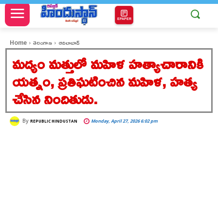
EPAPER
Home
తెలంగాణ
ఆదిలాబాద్
మద్యం మత్తులో మహిళ హత్యాచారానికి
యత్నం, ప్రతిఘటించిన మహిళ, హత్య
చేసిన నిందితుడు.
By
Monday, April 27, 2026 6:02 pm
REPUBLIC HINDUSTAN