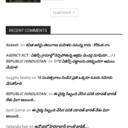
Load more
RECENT COMMENTS
Rakesh
కవిత అరెస్టు తెలంగాణ మహిళల సమస్య కాదు : కోదండ రాం
on
AGENCY ACT : ఏజెన్సీ గ్రామాల్లో రెచ్చిపోతున్న అక్రమ వెంచర్ల మాఫియా….! |
REPUBLIC HINDUSTAN
1/70 ఏజెన్సీ చట్టాలను పకడ్బందిగా అమలు
on
చేయాలి
18 సంవత్సరాలు నిండిన ప్రతి ఒక్కరూ ఓటరు నమోదు
Guggilla Swamy
on
చేసుకోవాలి
REPUBLIC HINDUSTAN
ఈ వైద్య సిబ్బంది చేసిన పనికి యావత్ భారత్
on
దేశం ఫిదా అయింది…
ఈ వైద్య సిబ్బంది చేసిన పనికి యావత్ భారత్ దేశం ఫిదా
Syed Qamar
on
అయింది…
ఇచ్చోడలో హైదరాబాద్ లాంటి ట్రాఫిక్….
Vadanala Ravi
on