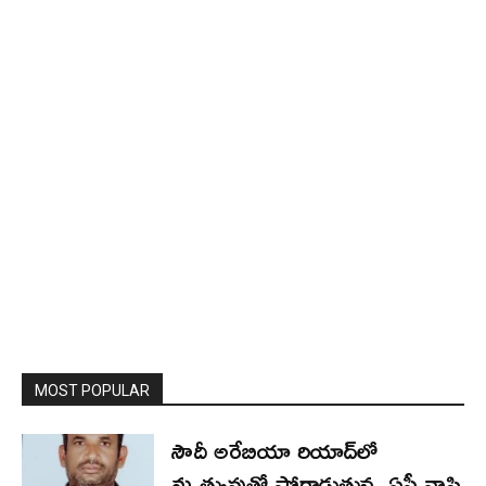
MOST POPULAR
సౌదీ అరేబియా రియాద్‌లో
మృత్యువుతో పోరాడుతున్న ఏపీ వాసి