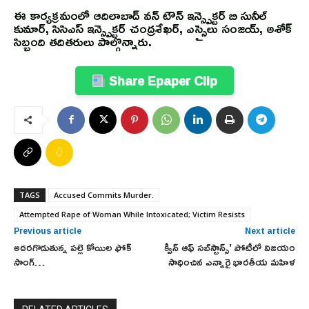
ఈ కార్యక్రమంలో ఆదిలాబాద్ వన్ టౌన్ ఇన్స్పెక్టర్ బి సునీల్
కుమార్, సిసిఎస్ ఇన్స్పెక్టర్ చంద్రశేఖర్, ఎస్సైలు సంజయ్, అశోక్
సిబ్బంది తదితరులు పాల్గొన్నారు.
Share Epaper Clip
TAGS
Accused Commits Murder.
Attempted Rape of Woman While Intoxicated; Victim Resists
Previous article
Next article
అదరగొడుతున్న పల్లె కోయిల ఫోక్
క్వీన్ ఆఫ్ సబ్‌స్టాన్స్’ పోటీలో విజయం
సాంగ్…
సాధించిన ఎన్నారై భారతీయ మహిళ