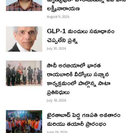
లక్ష్మీనారాయణ
August 9, 2026
GLP-1 మందులు సమాధానం
చెప్పలేని ప్రశ్న
July 30, 2026
సౌదీ అరబియాలో భారత
రాయబారికి వీడ్కోలు సన్మాన
కార్యక్రమంలో పాల్గొన్న సాటా
ప్రతినిధులు
July 18, 2026
ఖైరతాబాద్ పెద్ద గణపతి అవతారం
మరియు తయారీ ప్రారంభం
June 26, 2026