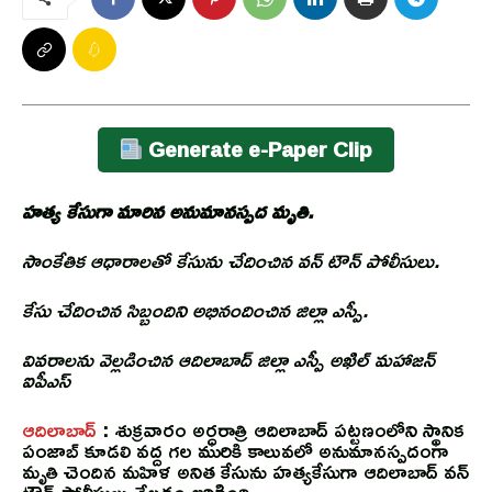
Generate e-Paper Clip
హత్య కేసుగా మారిన అనుమానస్పద మృతి.
సాంకేతిక ఆధారాలతో కేసును చేదించిన వన్ టౌన్ పోలీసులు.
కేసు చేదించిన సిబ్బందిని అభినందించిన జిల్లా ఎస్పీ.
వివరాలను వెల్లడించిన ఆదిలాబాద్ జిల్లా ఎస్పీ అఖిల్ మహాజన్
ఐపీఎస్
ఆదిలాబాద్
: శుక్రవారం అర్ధరాత్రి ఆదిలాబాద్ పట్టణంలోని స్థానిక
పంజాబ్ కూడలి వద్ద గల మురికి కాలువలో అనుమానస్పదంగా
మృతి చెందిన మహిళ అనిత కేసును హత్యకేసుగా ఆదిలాబాద్ వన్
టౌన్ పోలీసులు తేల్చడం జరిగింది.