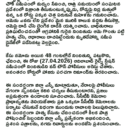
చౌక్ సమీపంలో మద్యం సేవించి, రాత్రి సమయంలో సంఘటన
ప్రదేశంలో విశ్రాంతి తీసుకుంటున్నప్పుడు, రోడ్డుపై నిద్ర మత్తులో
ఉన్న ఒక రోడ్డు పక్కన చెత్త ఏరుకునే మహిళను గమనించాడు.
ఆమెను ఎవరు లేని ప్రదేశం మైన మురికి కాలువ వద్దకు తీసుకెళ్లి,
ఆమెపై దాడి చేసి లైంగిక దాడికి యత్నించాడు. బాధితురాలు
ప్రతిఘటించడంతో ఆగ్రహానికి గురైన నిందితుడు ఆమె గొంతు పట్టి
హత్య చేసి, ఆధారాలు దాచిపెట్టేందుకు మృతదేహాన్ని సమీప
డ్రైనేజ్‌లో పడేసినట్లు వెల్లడైంది.
కేసు నమోదు అయిన 48 గంటల్లోనే నిందితున్ని పట్టుకొని,
ఛేదించి, ఈ రోజు (27.04.2026) ఆదిలాబాద్ రైల్వే స్టేషన్
సమీపంలో నిందితుడిని వన్ టౌన్ పోలీసులు అరెస్టు చేశారు.
అనంతరం కోర్టులో హాజరు పరచగా రిమాండ్‌కు తరలించారు.
ఈ సందర్భంగా జిల్లా ఎస్పీ మాట్లాడుతూ, నేరాలపై పోలీసులు
వేగంగా స్పందిస్తూ కఠిన చర్యలు తీసుకుంటారని, ప్రజలు
అప్రమత్తంగా ఉండాలని సూచించారు. సీసీటీవీ కెమెరాల
ప్రాధాన్యతను తెలియజేశారు ప్రతి ఒక్కరూ సీసీటీవీ కెమెరాలను
ఏర్పాటు చేసుకునే విధంగా ముందుకు రావాలని పిలుపునిచ్చారు.
ఈ సందర్భంగా హత్య కేసును చేదించడంలో కీలక పాత్ర
పోషించిన సిబ్బందిని జిల్లా ఎస్పీ ప్రత్యేకంగా అభినందించి,
ప్రశంస పత్రాలను, నగదు రివార్డులను అందజేసి ప్రశంసించారు.