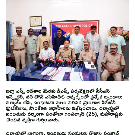
జిల్లా ఎస్పీ ఆదేశాల మేరకు డీఎస్పీ పర్యవేక్షణలో సీసీఎస్
ఇన్స్పెక్టర్, వన్ టౌన్ ఎస్‌హెచ్‌ఓ ఆధ్వర్యంలో ప్రత్యేక బృందాలు
ఏర్పాటు చేసి, సంఘటనా స్థలం పరిసర ప్రాంతాల సీసీటీవీ
ఫుటేజీలను, సాంకేతిక ఆధారాలను విశ్లేషించారు. దర్యాప్తులో
నిందితుడు నర్సింగా సంతోబా గంపల్వాడ్ (25), మహారాష్ట్రకు
చెందిన వ్యక్తిగా గుర్తించారు.
దర్యాప్తులో భాగంగా, నిందితుడు సంఘటన రోజున పంజాబ్