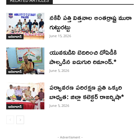
RELATED ARTICLES
నకిలీ పత్తి విత్తనాల అంతర్రాష్ట్ర ముఠా
గుట్టురట్టు
June 15, 2026
ఆదిలాబాద్
యువకుడిని బెదిరించి దోపిడీకి
పాల్పడిన ఐదుగురి రిమాండ్.*
June 5, 2026
ఆదిలాబాద్
పర్యావరణ పరిరక్షణ ప్రతి ఒక్కరి
బాధ్యత: జిల్లా కలెక్టర్ రాజర్షిషా*
June 5, 2026
ఆదిలాబాద్
- Advertisment -