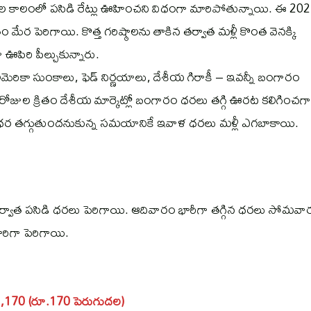
కాలంలో పసిడి రేట్లు ఊహించని విధంగా మారిపోతున్నాయి. ఈ 20
ర పెరిగాయి. కొత్త గరిష్ఠాలను తాకిన తర్వాత మళ్లీ కొంత వెనక్కి
ఊపిరి పీల్చుకున్నారు.
రికా సుంకాలు, ఫెడ్‌ నిర్ణయాలు, దేశీయ గిరాకీ – ఇవన్నీ బంగారం
రోజుల క్రితం దేశీయ మార్కెట్లో బంగారం ధరలు తగ్గి ఊరట కలిగించగా
 ధర తగ్గుతుందనుకున్న సమయానికే ఇవాళ ధరలు మళ్లీ ఎగబాకాయి.
 తర్వాత పసిడి ధరలు పెరిగాయి. ఆదివారం భారీగా తగ్గిన ధరలు సోమవ
ిగా పెరిగాయి.
,23,170 (రూ.170 పెరుగుదల)