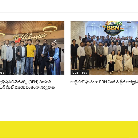
ess
business
్రొఫెషనల్ నెట్‌వర్క్ (BPN) రియాద్
జుబైల్‌లో ఘనంగా BBN మీట్ & గ్రీట్ కార్యక్
ర్కింగ్ మీట్ విజయవంతంగా నిర్వహణ