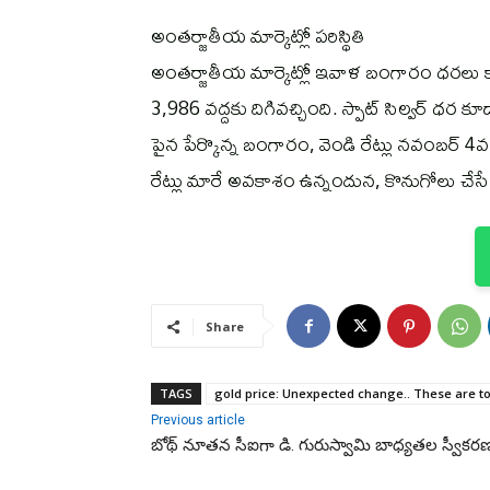
అంతర్జాతీయ మార్కెట్లో పరిస్థితి
అంతర్జాతీయ మార్కెట్లో ఇవాళ బంగారం ధరలు కాస్త
3,986 వద్దకు దిగివచ్చింది. స్పాట్‌ సిల్వర్‌ ధర 
పైన పేర్కొన్న బంగారం, వెండి రేట్లు నవంబర
రేట్లు మారే అవకాశం ఉన్నందున, కొనుగోలు చ
Share
TAGS
gold price: Unexpected change.. These are to
Previous article
బోథ్ నూతన సీఐగా డి. గురుస్వామి బాధ్యతల స్వీకర