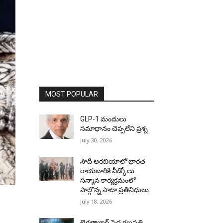
MOST POPULAR
GLP-1 మందులు
సమాధానం చెప్పలేని ప్రశ్న
July 30, 2026
సౌదీ అరబియాలో భారత
రాయబారికి వీడ్కోలు
సన్మాన కార్యక్రమంలో
పాల్గొన్న సాటా ప్రతినిధులు
July 18, 2026
ఖైరతాబాద్ పెద్ద గణపతి