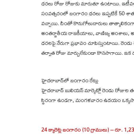
ధరలు రోజు రోజుకు మారుతూ ఉంటాయి. ఇటీవల 
సంవత్సరంలో బంగారం ధరలు ఇప్పటికే 50 శాతం మే
వచ్చాయి. దీంతో కొనుగోలుదారులు తాత్కాలికంగా 
అంతర్జాతీయ రాజకీయాలు, వాణిజ్య అంశాలు, అమె
ధరలపై నేరుగా ప్రభావం చూపిస్తుంటాయి. రెండు 
తర్వాత రోజు మార్పులేకుండా కొనసాగాయి. ఇక
హైదరాబాద్‌లో బంగారం రేట్లు
హైదరాబాద్‌ బులియన్‌ మార్కెట్లో రెండు రోజుల
స్థిరంగా ఉండగా, మంగళవారం ఉదయం ఒక్కసార
24 క్యారెట్ల బంగారం (10 గ్రాములు) – రూ. 1