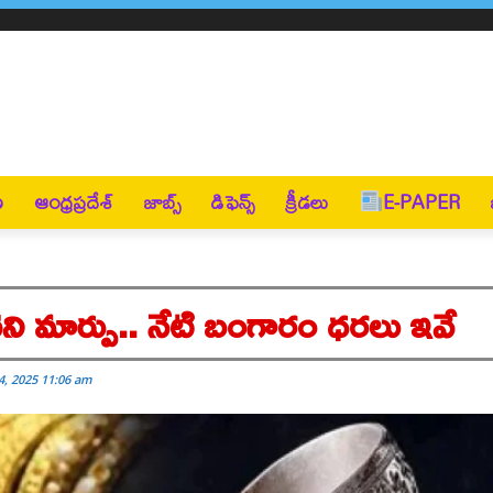
ణ
ఆంధ్రప్రదేశ్
జాబ్స్
డిఫెన్స్
క్రీడలు
E-PAPER
మార్పు.. నేటి బంగారం ధరలు ఇవే
, 2025 11:06 am