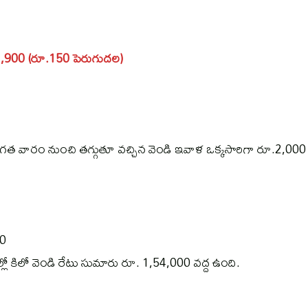
,12,900 (రూ.150 పెరుగుదల)
యి. గత వారం నుంచి తగ్గుతూ వచ్చిన వెండి ఇవాళ ఒక్కసారిగా రూ.2,00
00
్లో కిలో వెండి రేటు సుమారు రూ. 1,54,000 వద్ద ఉంది.