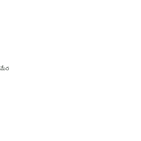
0 మేర