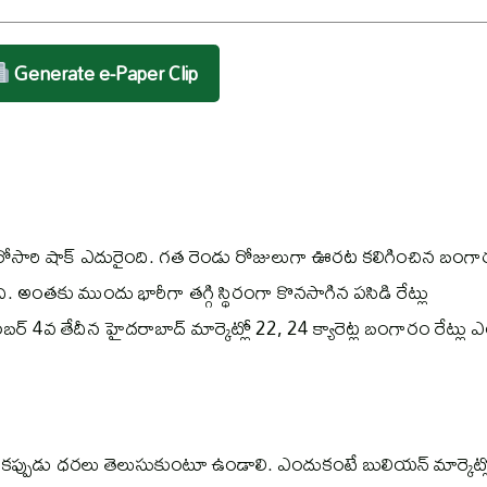
Generate e-Paper Clip
రోసారి షాక్‌ ఎదురైంది. గత రెండు రోజులుగా ఊరట కలిగించిన బంగ
. అంతకు ముందు భారీగా తగ్గి స్థిరంగా కొనసాగిన పసిడి రేట్లు
 4వ తేదీన హైదరాబాద్‌ మార్కెట్లో 22, 24 క్యారెట్ల బంగారం రేట్లు
ప్పుడు ధరలు తెలుసుకుంటూ ఉండాలి. ఎందుకంటే బులియన్‌ మార్కెట్ల