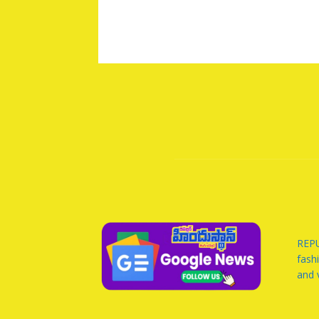
REPU
fash
and 