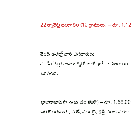
22 క్యారెట్ల బంగారం (10 గ్రాములు) – రూ. 1
వెండి ధరల్లో భారీ ఎగబాకుడు
వెండి రేట్లు కూడా ఒక్కరోజులో భారీగా పెరిగా
పెరిగింది.
హైదరాబాద్‌లో వెండి ధర (కిలో) – రూ. 1,68,0
ఇక బెంగళూరు, పుణే, ముంబై, ఢిల్లీ వంటి నగరాల