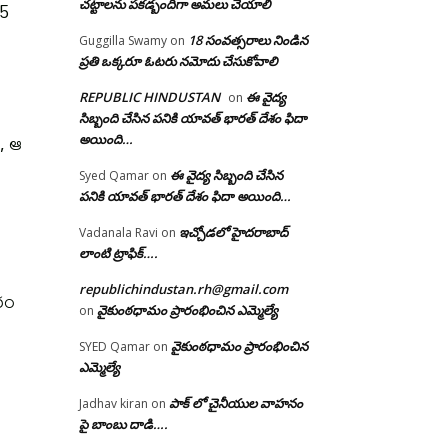
25
చట్టాలను పకడ్బందిగా అమలు చేయాలి
18 సంవత్సరాలు నిండిన
Guggilla Swamy
on
ప్రతి ఒక్కరూ ఓటరు నమోదు చేసుకోవాలి
REPUBLIC HINDUSTAN
ఈ వైద్య
on
సిబ్బంది చేసిన పనికి యావత్ భారత్ దేశం ఫిదా
, ఆ
అయింది…
ఈ వైద్య సిబ్బంది చేసిన
Syed Qamar
on
పనికి యావత్ భారత్ దేశం ఫిదా అయింది…
ఇచ్చోడలో హైదరాబాద్
Vadanala Ravi
on
లాంటి ట్రాఫిక్….
republichindustan.rh@gmail.com
ారం
వైకుంఠధామం ప్రారంభించిన ఎమ్మెల్యే
on
వైకుంఠధామం ప్రారంభించిన
SYED Qamar
on
ఎమ్మెల్యే
పాక్ లో చైనీయుల వాహనం
Jadhav kiran
on
పై బాంబు దాడి….