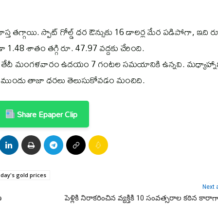
 తగ్గాయి. స్పాట్‌ గోల్డ్‌ ధర ఔన్సుకు 16 డాలర్ల మేర పడిపోగా, ఇది ర
కూడా 1.48 శాతం తగ్గి రూ. 47.97 వద్దకు చేరింది.
్‌ 4వ తేదీ మంగళవారం ఉదయం 7 గంటల సమయానికి ఉన్నవి. మధ్యాహ్నాన
ేసే ముందు తాజా ధరలు తెలుసుకోవడం మంచిది.
Share Epaper Clip
day's gold prices
Next a
ణ
పెళ్లికి నిరాకరించిన వ్యక్తికి 10 సంవత్సరాల కఠిన కారాగార