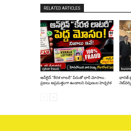
RELATED ARTICLES
cyber fraud
busin
ఆన్‌లైన్ “కేరళ లాటరీ” పేరుతో భారీ మోసాలు..
భారత్ ప
ప్రజలు అప్రమత్తంగా ఉండాలని నిపుణుల హెచ్చరిక
నెట్‌వ