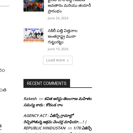
అవతారం మరియు తయారీ
ప్రారంభం
June 26, 2026
నకిలీ పత్తి విత్తనాల
అంతర్రాష్ట్ర ముఠా
గుట్టురట్టు
June 15, 2026
Load more
ారం
RECENT COMMENTS
 ఎంత
Rakesh
కవిత అరెస్టు తెలంగాణ మహిళల
on
సమస్య కాదు : కోదండ రాం
AGENCY ACT : ఏజెన్సీ గ్రామాల్లో
రెచ్చిపోతున్న అక్రమ వెంచర్ల మాఫియా….! |
ో
REPUBLIC HINDUSTAN
1/70 ఏజెన్సీ
on