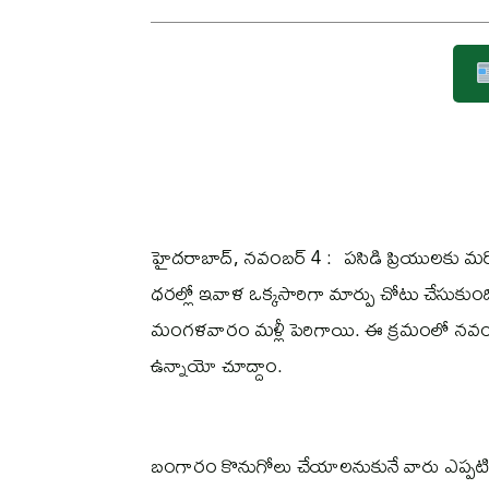
హైదరాబాద్, నవంబర్‌ 4 : పసిడి ప్రియులకు మ
ధరల్లో ఇవాళ ఒక్కసారిగా మార్పు చోటు చేసుకుంది
మంగళవారం మళ్లీ పెరిగాయి. ఈ క్రమంలో నవంబర్‌
ఉన్నాయో చూద్దాం.
బంగారం కొనుగోలు చేయాలనుకునే వారు ఎప్పటిక