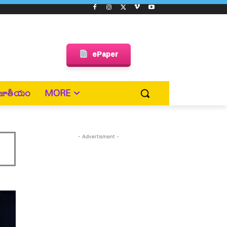
ePaper
జాతీయం
MORE
- Advertisment -