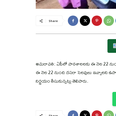
Share
అమరావతి: ఏపీలో పాఠశాలలకు ఈ నెల 22 నుంచి అక్
ఈ నెల 22 నుంచి దసరా సెలవులు ఇవ్వాలని ఉపాధ
నిర్ణయం తీసుకున్నట్లు తెలిపారు.
Share