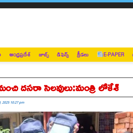
ణ
ఆంధ్రప్రదేశ్
జాబ్స్
డిఫెన్స్
క్రీడలు
E-PAPER
ంచి దసరా సెలవులు:మంత్రి లోకేశ్‌
, 2025 10:27 pm