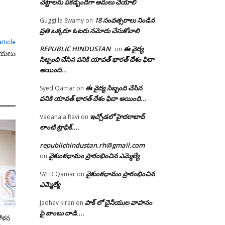
చట్టాలను పకడ్బందిగా అమలు చేయాలి
18 సంవత్సరాలు నిండిన
Guggilla Swamy
on
ప్రతి ఒక్కరూ ఓటరు నమోదు చేసుకోవాలి
rticle
REPUBLIC HINDUSTAN
ఈ వైద్య
on
టబయలు
సిబ్బంది చేసిన పనికి యావత్ భారత్ దేశం ఫిదా
అయింది…
ఈ వైద్య సిబ్బంది చేసిన
Syed Qamar
on
పనికి యావత్ భారత్ దేశం ఫిదా అయింది…
ఇచ్చోడలో హైదరాబాద్
Vadanala Ravi
on
లాంటి ట్రాఫిక్….
republichindustan.rh@gmail.com
వైకుంఠధామం ప్రారంభించిన ఎమ్మెల్యే
on
వైకుంఠధామం ప్రారంభించిన
SYED Qamar
on
ఎమ్మెల్యే
పాక్ లో చైనీయుల వాహనం
Jadhav kiran
on
పై బాంబు దాడి….
దోళన