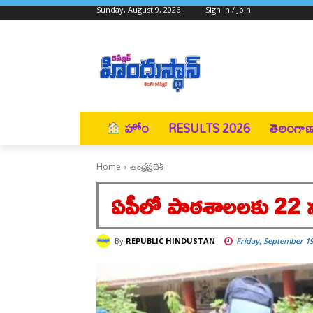
Sunday, August 9, 2026
Sign in / Join
హోం
RESULTS 2026
తెలంగా
Home
ఆంధ్రప్రదేశ్
ఏపీలో పాఠశాలలకు 22 ను
By
REPUBLIC HINDUSTAN
Friday, September 19