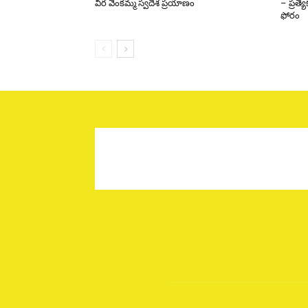
వీర వెంకమ్మ స్వదేశ ప్రయాణం
– ప్రత్
ఫోరం