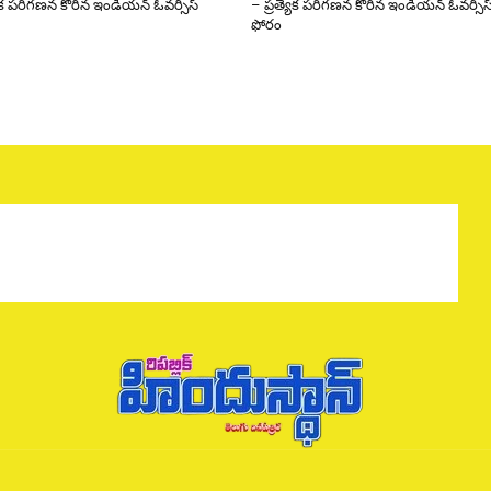
యేక పరిగణన కోరిన ఇండియన్ ఓవర్సీస్
– ప్రత్యేక పరిగణన కోరిన ఇండియన్ ఓవర్సీస
ఫోరం