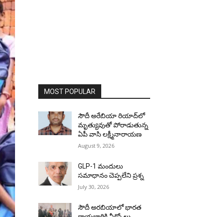
MOST POPULAR
సౌదీ అరేబియా రియాద్‌లో
మృత్యువుతో పోరాడుతున్న
ఏపీ వాసి లక్ష్మీనారాయణ
August 9, 2026
GLP-1 మందులు
సమాధానం చెప్పలేని ప్రశ్న
July 30, 2026
సౌదీ అరబియాలో భారత
రాయబారికి వీడ్కోలు