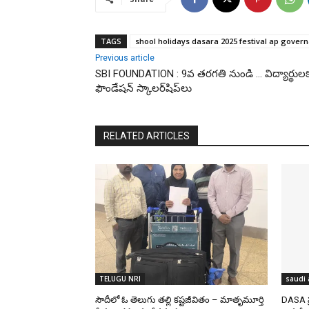
TAGS
shool holidays dasara 2025 festival ap gover
Previous article
SBI FOUNDATION : 9వ తరగతి నుండి … విద్యార్థులకు
ఫౌండేషన్ స్కాలర్‌షిప్‌లు
RELATED ARTICLES
TELUGU NRI
saudi 
సౌదీలో ఓ తెలుగు తల్లి కష్టజీవితం – మాతృమూర్తి
DASA ప్