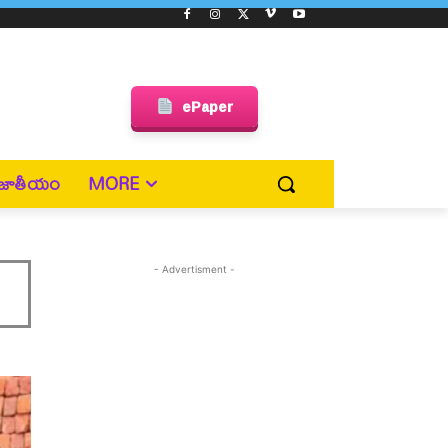
ePaper
జాతీయం
MORE
- Advertisment -