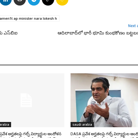
namen1t ap minister nara lokesh h
Next a
 ఎస్‌బి‌ఐ
ఆదిలాబాద్‌లో భారీ భూమి కుంభకోణం బట్
arabia
saudi arabia
రవేశ అర్హతలపై గల్ఫ్ విద్యార్థుల ఆందోళన
DASA ప్రవేశ అర్హతలపై గల్ఫ్ విద్యార్థుల ఆం