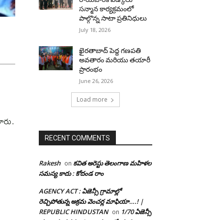
సన్మాన కార్యక్రమంలో
పాల్గొన్న సాటా ప్రతినిధులు
July 18, 2026
ఖైరతాబాద్ పెద్ద గణపతి
అవతారం మరియు తయారీ
ప్రారంభం
June 26, 2026
Load more
చారు.
RECENT COMMENTS
Rakesh
కవిత అరెస్టు తెలంగాణ మహిళల
on
సమస్య కాదు : కోదండ రాం
AGENCY ACT : ఏజెన్సీ గ్రామాల్లో
రెచ్చిపోతున్న అక్రమ వెంచర్ల మాఫియా….! |
REPUBLIC HINDUSTAN
1/70 ఏజెన్సీ
on