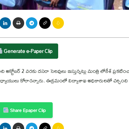
Generate e-Paper Clip
టోబర్‌ 2 వరకు దసరా సెలవులు ఇస్తున్నట్లు మంత్రి లోకేశ్‌ ప్రకటిం
్యాయులు కోరారన్నారు. ఈక్రమంలో విద్యాశాఖ అధికారులతో చర్చించి
Share Epaper Clip