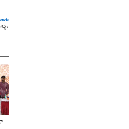
rticle
రెస్టు
్లా