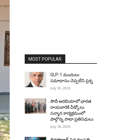
MOST POPULAR
GLP-1 మందులు
సమాధానం చెప్పలేని ప్రశ్న
July 30, 2026
సౌదీ అరబియాలో భారత
రాయబారికి వీడ్కోలు
సన్మాన కార్యక్రమంలో
పాల్గొన్న సాటా ప్రతినిధులు
July 18, 2026
ఖైరతాబాద్ పెద్ద గణపతి