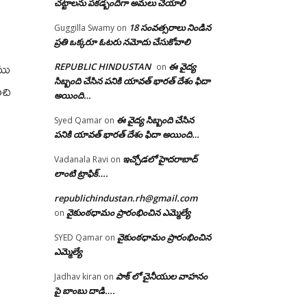
చట్టాలను పకడ్బందిగా అమలు చేయాలి
18 సంవత్సరాలు నిండిన
Guggilla Swamy
on
ప్రతి ఒక్కరూ ఓటరు నమోదు చేసుకోవాలి
గము
REPUBLIC HINDUSTAN
ఈ వైద్య
on
సిబ్బంది చేసిన పనికి యావత్ భారత్ దేశం ఫిదా
ంచి
అయింది…
ఈ వైద్య సిబ్బంది చేసిన
Syed Qamar
on
పనికి యావత్ భారత్ దేశం ఫిదా అయింది…
ఇచ్చోడలో హైదరాబాద్
Vadanala Ravi
on
లాంటి ట్రాఫిక్….
republichindustan.rh@gmail.com
వైకుంఠధామం ప్రారంభించిన ఎమ్మెల్యే
on
వైకుంఠధామం ప్రారంభించిన
SYED Qamar
on
ఎమ్మెల్యే
పాక్ లో చైనీయుల వాహనం
Jadhav kiran
on
పై బాంబు దాడి….