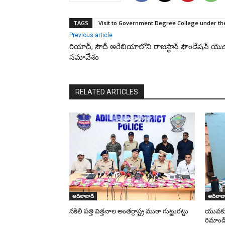
TAGS
Visit to Government Degree College under th
Previous article
రియాద్, సౌదీ అరేబియాలోని రాజస్థాన్ ఫౌండేషన్ యొక
సమావేశం
RELATED ARTICLES
ఆదిలాబాద్
ఆదిలాబా
నకిలీ పత్తి విత్తనాల అంతర్రాష్ట్ర ముఠా గుట్టురట్టు
యువకుడి
రిమాండ