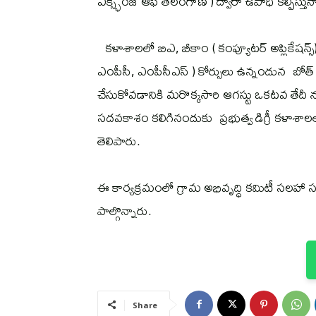
ఎక్స్ఛేంజ్ ఆఫ్ తెలంగాణ ) ద్వారా ఉపాధి కల్పిస్తు
కళాశాలలో బిఎ, బీకాం ( కంప్యూటర్ అప్లికేషన్స్) బీఎస్
ఎంపీసీ, ఎంపీసీఎస్ ) కోర్సులు ఉన్నందున బోత్ న
చేసుకోవడానికి మరొక్కసారి ఆగస్టు ఒకటవ తేదీ నుం
సదవకాశం కలిగినందుకు ప్రభుత్వ డిగ్రీ కళాశాలల
తెలిపారు.
ఈ కార్యక్రమంలో గ్రామ అభివృద్ధి కమిటీ సలహా సభ్
పాల్గొన్నారు.
Share