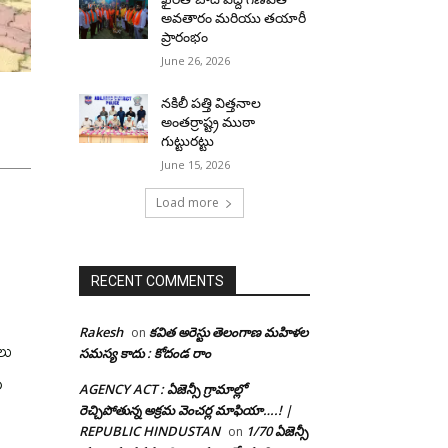
అవతారం మరియు తయారీ
ప్రారంభం
June 26, 2026
నకిలీ పత్తి విత్తనాల
అంతర్రాష్ట్ర ముఠా
గుట్టురట్టు
June 15, 2026
Load more
RECENT COMMENTS
Rakesh
కవిత అరెస్టు తెలంగాణ మహిళల
on
లు
సమస్య కాదు : కోదండ రాం
ం
AGENCY ACT : ఏజెన్సీ గ్రామాల్లో
రెచ్చిపోతున్న అక్రమ వెంచర్ల మాఫియా….! |
REPUBLIC HINDUSTAN
1/70 ఏజెన్సీ
on