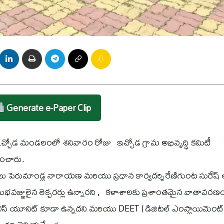
Generate e-Paper Clip
ల్లా ఇచ్చోడ మండలంలో శనివారం రోజు ఇచ్చోడ గ్రామ అభివృద్ధి కమిటీ
శించారు.
షులు పెరుమాండ్ల నారాయణ మరియు ప్రధాన కార్యదర్శి రేణిగుంట సురేష్ 
భవజ్ఞులైన లెక్చరర్లు ఉన్నారని , కళాశాలకు ప్రశాంతమైన వాతావరణ
స్ఎస్ యూనిట్ కూడా ఉన్నదని మరియు DEET ( డిజిటల్ ఎంప్లాయిమెంట్