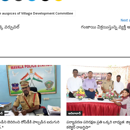
e auspices of Village Development Committee
Next a
్క వర్చువల్
గంజాయి విక్రయిస్తున్న వ్యక్తి అ
ద్
ఆదిలాబాద్
ని బెదిరించి దోపిడీకి పాల్పడిన ఐదుగురి
పర్యావరణ పరిరక్షణ ప్రతి ఒక్కరి బాధ్యత: జిల
్.*
కలెక్టర్ రాజర్షిషా*