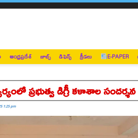
ణ
ఆంధ్రప్రదేశ్
జాబ్స్
డిఫెన్స్
క్రీడలు
E-PAPER
్వర్యంలో ప్రభుత్వ డిగ్రీ కళాశాల సందర్శన
25 1:25 pm