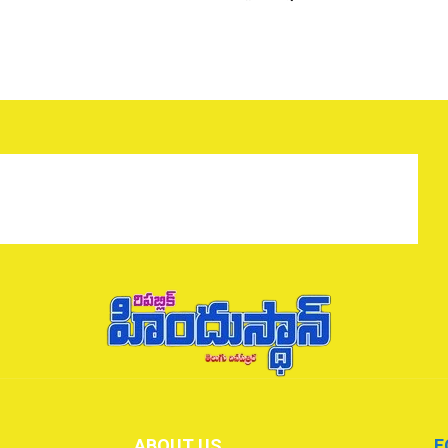
ABOUT US
F