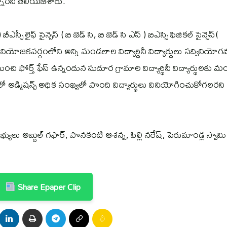
న్నారని తెలియజేశారు.
సీ లైఫ్ సైన్సెస్ ( బి జెడ్ సి, బి జెడ్ సి ఎస్ ) బిఎస్సి ఫిజికల్ సైన్సెస్(
ియోజకవర్గంలోని అన్ని మండలాల విద్యార్థినీ విద్యార్థులు సద్వినియో
చి ఫోర్త్ ఫేస్ ఉన్నందున సుదూర గ్రామాల విద్యార్థినీ విద్యార్థులకు మ
ో అడ్మిషన్స్ అధిక సంఖ్యలో పొంది విద్యార్థులు వినియోగించుకోగలరని
యులు అబ్దుల్ గఫార్, పొనకంటి ఆశన్న, పిల్లి నరేష్, పెరుమాండ్ల స్వామి
Share Epaper Clip