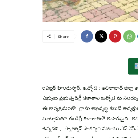
Share
రిపబ్లిక్ హిందుస్థాన్, ఇచ్చోడ : ఆదిలాబాద్ జి
సభ్యులు ప్రభుత్వ డిగ్రీ కళాశాల ఇచ్చోడ ను సందర్
ఈ కార్యక్రమంలో గ్రామ అభివృద్ధి కమిటీ అధ్యక్
మాట్లాడుతూ ఈ డిగ్రీ కళాశాలలో అపారమైన అను
ఉన్నదని , స్కాలర్షిప్ సౌకర్యం మరియు ఎన్ఎ