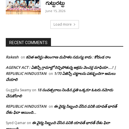
గుట్టురట్టు
June 15, 2026
Load more
RECENT COMMENTS
Rakesh
కవిత అరెస్టు తెలంగాణ మహిళల సమస్య కాదు : కోదండ రాం
on
AGENCY ACT : ఏజెన్సీ గ్రామాల్లో రెచ్చిపోతున్న అక్రమ వెంచర్ల మాఫియా….! |
REPUBLIC HINDUSTAN
1/70 ఏజెన్సీ చట్టాలను పకడ్బందిగా అమలు
on
చేయాలి
18 సంవత్సరాలు నిండిన ప్రతి ఒక్కరూ ఓటరు నమోదు
Guggilla Swamy
on
చేసుకోవాలి
REPUBLIC HINDUSTAN
ఈ వైద్య సిబ్బంది చేసిన పనికి యావత్ భారత్
on
దేశం ఫిదా అయింది…
ఈ వైద్య సిబ్బంది చేసిన పనికి యావత్ భారత్ దేశం ఫిదా
Syed Qamar
on
అయింది…