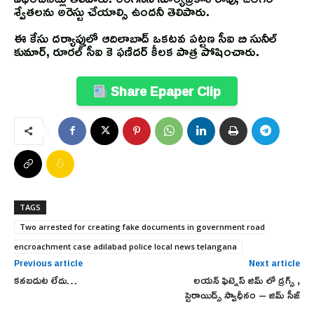
శ్వేతలను అరెస్టు చేయాల్సి ఉందనీ తెలిపారు.
ఈ కేసు దర్యాప్తులో ఆదిలాబాద్ ఒకటవ పట్టణ సీఐ బి సునీల్
కుమార్, రూరల్ సీఐ కె ఫణిదర్ కీలక పాత్ర పోషించారు.
Share Epaper Clip
TAGS
Two arrested for creating fake documents in government road
encroachment case adilabad police local news telangana
Previous article
Next article
కనబడుట లేదు…
లయన్ ఫిట్నెస్ జిమ్ లో డ్రగ్స్ ,
స్టెరాయిడ్స్ స్వాధీనం – జిమ్ సీజ్