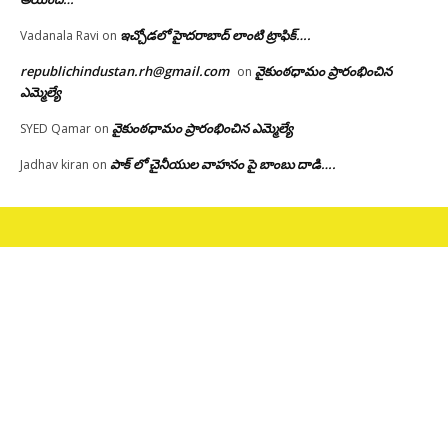
ఇచ్చోడలో హైదరాబాద్ లాంటి ట్రాఫిక్….
Vadanala Ravi
on
republichindustan.rh@gmail.com
వైకుంఠధామం ప్రారంభించిన
on
ఎమ్మెల్యే
వైకుంఠధామం ప్రారంభించిన ఎమ్మెల్యే
SYED Qamar
on
పాక్ లో చైనీయుల వాహనం పై బాంబు దాడి….
Jadhav kiran
on