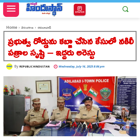
EPAPER
Home
తెలంగాణ
ఆదిలాబాద్
ప్రభుత్వ రోడ్డును కబ్జా చేసిన కేసులో నకిలీ
పత్రాల సృష్టి – ఇద్దరు అరెస్టు
By
Wednesday, July 16, 2025 8:06 pm
REPUBLIC HINDUSTAN