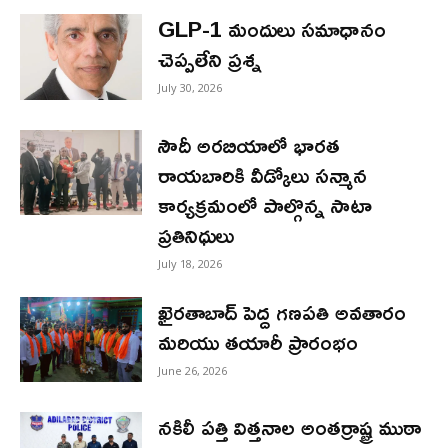
GLP-1 మందులు సమాధానం
చెప్పలేని ప్రశ్న
July 30, 2026
సౌదీ అరబియాలో భారత
రాయబారికి వీడ్కోలు సన్మాన
కార్యక్రమంలో పాల్గొన్న సాటా
ప్రతినిధులు
July 18, 2026
ఖైరతాబాద్ పెద్ద గణపతి అవతారం
మరియు తయారీ ప్రారంభం
June 26, 2026
నకిలీ పత్తి విత్తనాల అంతర్రాష్ట్ర ముఠా