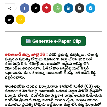
Generate e-Paper Clip
అదిలాబాద్ జిల్లా, జూలై 16 :
నకిలీ ప్రభుత్వ ఉత్తర్వులు, చలాన్లు
సృష్టించి ప్రభుత్వ రోడ్డును అక్రమంగా కబ్జా చేసిన ఘటనలో
నలుగురిపై కేసు నమోదైంది. ఇందులో ఇద్దరిని అరెస్టు చేసి
రిమాండ్‌కు తరలించగా, 14 రోజుల జ్యూడిషియల్ కస్టడీ
విధించారు. ఈ విషయాన్ని ఆదిలాబాద్ డిఎస్పీ ఎల్ జీవన్ రెడ్డి
వెల్లడించారు.
శాంతినగర్‌కు చెందిన ఫిర్యాదుదారు కౌటివార్ సుశీల్ (63) ఆస్తి
సంబంధిత మోసాలపై ఆదిలాబాద్ ఒకటవ పట్టణ పోలీస్ స్టేషన్‌లో
ఫిర్యాదు చేశారు. రంగినేని సూర్యప్రకాశ్ రావు, ఆయన కుమారుడు
రంగినేని శ్రీనివాస రావు, కుమార్తె జలగం శ్వేత, అల్లుడు జలగం
అమూల్‌లు ప్రభుత్వ రోడ్డును అక్రమంగా కబ్జా చేసినట్లు ఫిర్యాదులో