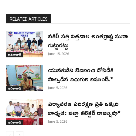
RELATED ARTICLES
నకిలీ పత్తి విత్తనాల అంతర్రాష్ట్ర ముఠా
గుట్టురట్టు
June 15, 2026
ఆదిలాబాద్
యువకుడిని బెదిరించి దోపిడీకి
పాల్పడిన ఐదుగురి రిమాండ్.*
June 5, 2026
ఆదిలాబాద్
పర్యావరణ పరిరక్షణ ప్రతి ఒక్కరి
బాధ్యత: జిల్లా కలెక్టర్ రాజర్షిషా*
June 5, 2026
ఆదిలాబాద్