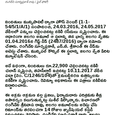
రంగినేని సూర్యప్రకాశ్ రావు ( ఫైల్ ఫోటో)
నిందితులు మున్సిపాలిటీ ద్వారా హౌస్ నెంబర్ (1-1-
54/5/1/A/1) సంపాదించి, 24.03.2016, 24.05.2017
తేదీలలో పన్నులు చెల్లించినట్లు నకిలీ రసీదులు సృష్టించారు. ఈ
ఆధారంగా జలగం అమూల్ ఆ స్థలాన్ని తన భార్య జలగం శ్వేతకు
01.04.2016న గిఫ్ట్ డీడ్ (2487/2016) ద్వారా నమోదు
చేశారు. రంగినేని సూర్యప్రకాశ్, ఎన్.బీ. శ్రీకాంత్ ఈ డీడ్‌ను
అటెస్టు చేశారు. మున్సిపల్ కౌన్సిల్ ఈ స్థలాన్ని జలగం శ్వేత పేరిట
మ్యూటేషన్ చేసింది.
అదే విధంగా, నిందితులు రూ.22,900 చెల్లించినట్లు నకిలీ
చలాన్ సృష్టించి, తహసీల్దార్ ఇచ్చినట్లు 10.11.2017 తేదీన
పట్టా (నెం. C/1246/104)తో క్రమబద్ధీకరణ ఉత్తర్వులను
నకిలీగా సృష్టించారు. రెవెన్యూ అధికారులు ఈ పత్రాలు నకిలీవని
నిర్ధారించారు.
ఈ అక్రమ ఆక్రమణ వల్ల ప్రజలు, ఫిర్యాదుదారు పరిశ్రమకు తీవ్ర
అసౌకర్యం కలుగుతున్నట్లు సుశీల్ పేర్కొన్నారు. విచారణలో
రంగినేని శ్రీనివాస రావు, జలగం అమూల్‌లను అరెస్టు చేసి
రిమాండ్‌కు తరలించగా 14 రోజుల జ్యుడీషియల్ కస్టడీ
విధించినట్లు తెలిపారు. రంగినేని సూర్యప్రకాశ్ రావు, జలగం