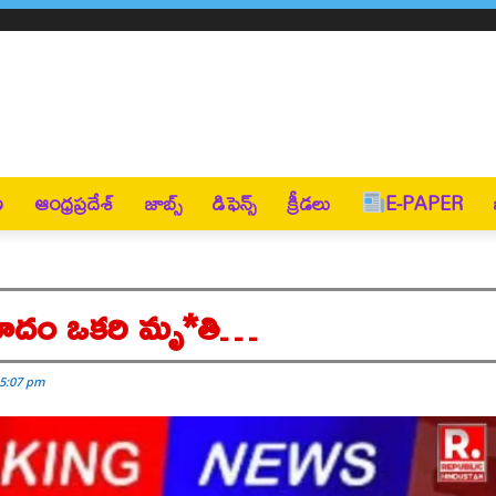
ణ
ఆంధ్రప్రదేశ్
జాబ్స్
డిఫెన్స్
క్రీడలు
E-PAPER
ప్రమాదం ఒకరి మృ*తి…
 5:07 pm