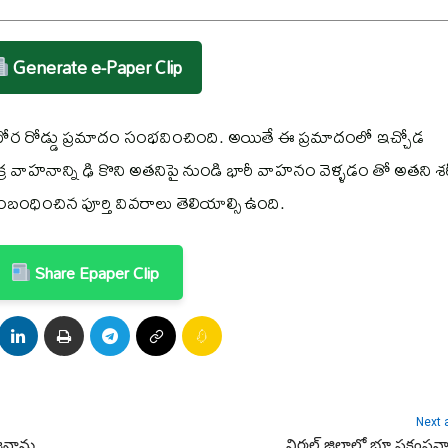
Generate e-Paper Clip
ఘోర రోడ్డు ప్రమాదం సంభవించింది. అయితే ఈ ప్రమాదంలో ఇచ్చోడ
విచక్ర వాహనాన్ని ఢి కొని అతనిపై నుండి భారీ వాహనం వెళ్ళడం తో అతని శ
బంధించిన పూర్తి వివరాలు తెలియాల్సి ఉంది.
Share Epaper Clip
Next a
వాన్లు
నిర్మల్ జిల్లాలో భూ ప్రకంపన