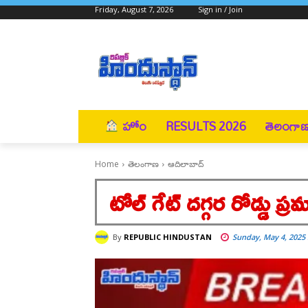
Friday, August 7, 2026
Sign in / Join
హోం
RESULTS 2026
తెలంగా
Home
తెలంగాణ
ఆదిలాబాద్
టోల్ గేట్ దగ్గర రోడ్డు 
By
REPUBLIC HINDUSTAN
Sunday, May 4, 2025