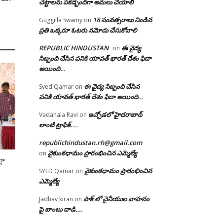
చట్టాలను పకడ్బందిగా అమలు చేయాలి
18 సంవత్సరాలు నిండిన
Guggilla Swamy
on
ప్రతి ఒక్కరూ ఓటరు నమోదు చేసుకోవాలి
REPUBLIC HINDUSTAN
ఈ వైద్య
on
సిబ్బంది చేసిన పనికి యావత్ భారత్ దేశం ఫిదా
అయింది…
ఈ వైద్య సిబ్బంది చేసిన
Syed Qamar
on
పనికి యావత్ భారత్ దేశం ఫిదా అయింది…
ఇచ్చోడలో హైదరాబాద్
Vadanala Ravi
on
లాంటి ట్రాఫిక్….
republichindustan.rh@gmail.com
వైకుంఠధామం ప్రారంభించిన ఎమ్మెల్యే
on
్లా
వైకుంఠధామం ప్రారంభించిన
SYED Qamar
on
ఎమ్మెల్యే
పాక్ లో చైనీయుల వాహనం
Jadhav kiran
on
పై బాంబు దాడి….