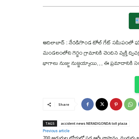
ఆదిలాబాద్ : నేరడిగొండ టోల్ గేట్ సమీపంలో 
మండలంలోని గెర్జం గ్రామానికి చెందిన వ్యక్తి ద్
భాగాలు నుజ్జు నుజ్జయ్యాయి… ఈ ప్రమాదానికి సం
Share
TAGS
accident news NERADIGONDA toll plaza
Previous article
700 అడుగుల లోయలో పడ్డ ఆర్మీ వాహనం, ముగ్గురు జ