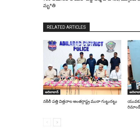
మృ*తి
RELATED ARTICLES
ఆదిలాబాద్
ఆదిలాబా
నకిలీ పత్తి విత్తనాల అంతర్రాష్ట్ర ముఠా గుట్టురట్టు
యువకుడి
రిమాండ