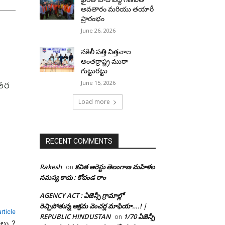
అవతారం మరియు తయారీ
ప్రారంభం
June 26, 2026
నకిలీ పత్తి విత్తనాల
అంతర్రాష్ట్ర ముఠా
గుట్టురట్టు
రీర
June 15, 2026
Load more
RECENT COMMENTS
Rakesh
కవిత అరెస్టు తెలంగాణ మహిళల
on
సమస్య కాదు : కోదండ రాం
AGENCY ACT : ఏజెన్సీ గ్రామాల్లో
రెచ్చిపోతున్న అక్రమ వెంచర్ల మాఫియా….! |
rticle
REPUBLIC HINDUSTAN
1/70 ఏజెన్సీ
on
ాలు..?