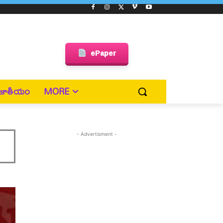
ePaper
జాతీయం
MORE
- Advertisment -