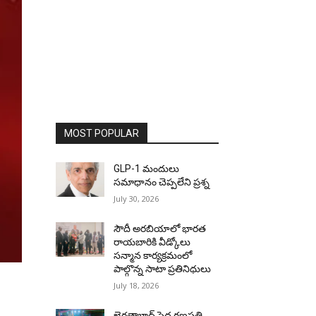
MOST POPULAR
GLP-1 మందులు
సమాధానం చెప్పలేని ప్రశ్న
July 30, 2026
సౌదీ అరబియాలో భారత
రాయబారికి వీడ్కోలు
సన్మాన కార్యక్రమంలో
పాల్గొన్న సాటా ప్రతినిధులు
July 18, 2026
ఖైరతాబాద్ పెద్ద గణపతి