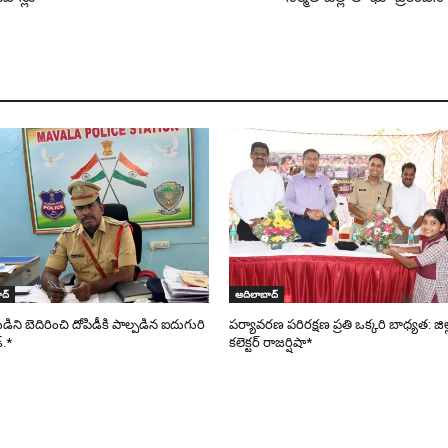
ద్
ఆదిలాబాద్
ని బెదిరించి దోపిడీకి పాల్పడిన ఐదుగురి
పర్యావరణ పరిరక్షణ ప్రతి ఒక్కరి బాధ్యత: జిల
్.*
కలెక్టర్ రాజర్షిషా*