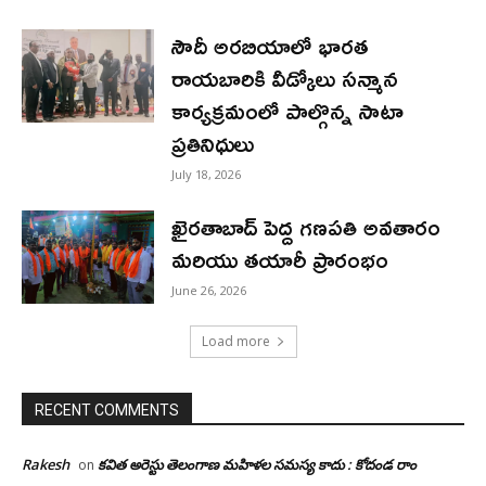
సౌదీ అరబియాలో భారత
రాయబారికి వీడ్కోలు సన్మాన
కార్యక్రమంలో పాల్గొన్న సాటా
ప్రతినిధులు
July 18, 2026
ఖైరతాబాద్ పెద్ద గణపతి అవతారం
మరియు తయారీ ప్రారంభం
June 26, 2026
Load more
RECENT COMMENTS
Rakesh
కవిత అరెస్టు తెలంగాణ మహిళల సమస్య కాదు : కోదండ రాం
on