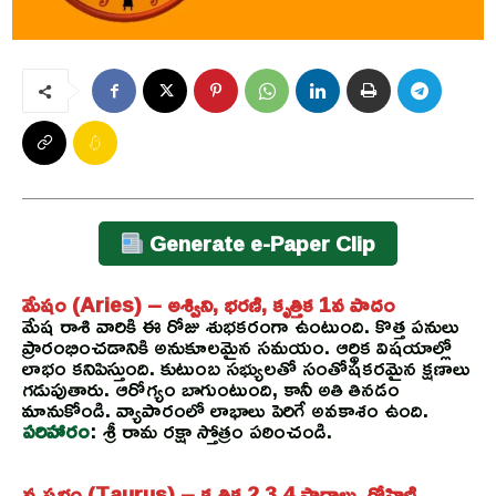
Generate e-Paper Clip
మేషం (Aries) – అశ్విని, భరణి, కృత్తిక 1వ పాదం
మేష రాశి వారికి ఈ రోజు శుభకరంగా ఉంటుంది. కొత్త పనులు
ప్రారంభించడానికి అనుకూలమైన సమయం. ఆర్థిక విషయాల్లో
లాభం కనిపిస్తుంది. కుటుంబ సభ్యులతో సంతోషకరమైన క్షణాలు
గడుపుతారు. ఆరోగ్యం బాగుంటుంది, కానీ అతి తినడం
మానుకోండి. వ్యాపారంలో లాభాలు పెరిగే అవకాశం ఉంది.
పరిహారం
: శ్రీ రామ రక్షా స్తోత్రం పఠించండి.
వృషభం (Taurus) – కృత్తిక 2,3,4 పాదాలు, రోహిణి,