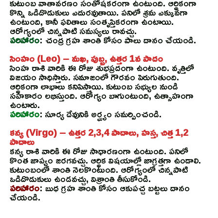
కుటుంబ వాతావరణం సంతోషకరంగా ఉంటుంది. ఆర్థికంగా
కొన్ని ఒడిదొడుకులు ఎదురవుతాయి. పనిలో శ్రమ ఎక్కువగా
ఉంటుంది, కానీ ఫలితాలు సంతృప్తికరంగా ఉంటాయి.
ఆరోగ్యంలో చిన్నపాటి సమస్యలు రావచ్చు.
పరిహారం
: చంద్ర గ్రహ శాంతి కోసం పాలు దానం చేయండి.
సింహం (Leo) – మఖ, పుబ్బ, ఉత్తర 1వ పాదం
సింహ రాశి వారికి ఈ రోజు శుభప్రదంగా ఉంటుంది. వృత్తిలో
విజయం సాధిస్తారు. సమాజంలో గౌరవం పెరుగుతుంది.
ఆర్థికంగా లాభాలు కనిపిస్తాయి. కుటుంబ సభ్యుల నుండి
సహకారం లభిస్తుంది. ఆరోగ్యం బాగుంటుంది, ఉత్సాహంగా
ఉంటారు.
పరిహారం
: సూర్య దేవునికి అర్ఘ్యం సమర్పించండి.
కన్య (Virgo) – ఉత్తర 2,3,4 పాదాలు, హస్త, చిత్త 1,2
పాదాలు
కన్య రాశి వారికి ఈ రోజు సాధారణంగా ఉంటుంది. పనిలో
కొంత జాప్యం జరగవచ్చు. ఆర్థిక విషయాల్లో జాగ్రత్తగా ఉండాలి.
కుటుంబంలో శాంతి నెలకొంటుంది. ఆరోగ్యంలో చిన్నపాటి
ఒడిదొడుకులు ఉండవచ్చు, విశ్రాంతి తీసుకోండి.
పరిహారం
: బుధ గ్రహ శాంతి కోసం ఆకుపచ్చ బట్టలు దానం
చేయండి.