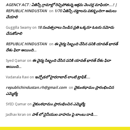
AGENCY ACT : ఏజెన్సీ గ్రామాల్లో రెచ్చిపోతున్న అక్రమ వెంచర్ల మాఫియా….! |
REPUBLIC HINDUSTAN
1/70 ఏజెన్సీ చట్టాలను పకడ్బందిగా అమలు
on
చేయాలి
18 సంవత్సరాలు నిండిన ప్రతి ఒక్కరూ ఓటరు నమోదు
Guggilla Swamy
on
చేసుకోవాలి
REPUBLIC HINDUSTAN
ఈ వైద్య సిబ్బంది చేసిన పనికి యావత్ భారత్
on
దేశం ఫిదా అయింది…
ఈ వైద్య సిబ్బంది చేసిన పనికి యావత్ భారత్ దేశం ఫిదా
Syed Qamar
on
అయింది…
ఇచ్చోడలో హైదరాబాద్ లాంటి ట్రాఫిక్….
Vadanala Ravi
on
republichindustan.rh@gmail.com
వైకుంఠధామం ప్రారంభించిన
on
ఎమ్మెల్యే
వైకుంఠధామం ప్రారంభించిన ఎమ్మెల్యే
SYED Qamar
on
పాక్ లో చైనీయుల వాహనం పై బాంబు దాడి….
Jadhav kiran
on