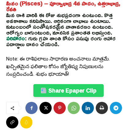
మీనం (Pisces) – పూర్వాభాద్ర 4వ పాదం, ఉత్తరాభాద్ర,
రేవతి
మీన రాశి వారికి ఈ రోజు శుభప్రదంగా ఉంటుంది. కొత్త
అవకాశాలు కనిపిస్తాయి. ఆర్థికంగా లాభాలు ఉంటాయి.
కుటుంబంలో సంతోషకరమైన వాతావరణం ఉంటుంది.
ఆరోగ్యం బాగుంటుంది, మానసిక ప్రశాంతత లభిస్తుంది.
పరిహారం
: గురు గ్రహ శాంతి కోసం పసుపు రంగు ఆహార
పదార్థాలు దానం చేయండి.
Note: ఈ రాశిఫలాలు సాధారణ అంచనాలు మాత్రమే.
ఖచ్చితమైన ఫలితాల కోసం జ్యోతిష్య నిపుణులను
సంప్రదించండి. శుభం భూయాత్!
Share Epaper Clip