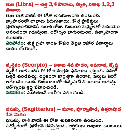
తుల (Libra) – చిత్త 3,4 పాదాలు, స్వాతి, విశాఖ 1,2,3
పాదాలు
తుల రాశి వారికి ఈ రోజు అనుకూలంగా ఉంటుంది.
వ్యాపారంలో లాభాలు పెరుగుతాయి. కొత్త ప్రాజెక్టులు
ప్రారంభించడానికి మంచి రోజు. కుటుంబ సభ్యులతో సమయం
ఆనందంగా గడుస్తుంది. ఆరోగ్యం బాగుంటుంది, ఉత్సాహంగా
ఉంటారు.
పరిహారం
: శుక్ర గ్రహ శాంతి కోసం తెల్లని ఆహార పదార్థాలు
దానం చేయండి.
వృశ్చికం (Scorpio) – విశాఖ 4వ పాదం, అనురాధ, జ్యేష్ఠ
వృశ్చిక రాశి వారికి ఈ రోజు మిశ్రమ ఫలితాలు ఇస్తుంది. పనిలో
ఒత్తిడి ఉండవచ్చు. ఆర్థికంగా జాగ్రత్తగా ఉండాలి, ఖర్చులు పెరిగే
అవకాశం ఉంది. కుటుంబంలో చిన్నపాటి వివాదాలు రావచ్చు.
ఆరోగ్యంపై శ్రద్ధ వహించండి.
పరిహారం
: హనుమాన్ చాలీసా పఠించండి.
ధనుస్సు (Sagittarius) – మూల, పూర్వాషాఢ, ఉత్తరాషాఢ
1వ పాదం
ధనుస్సు రాశి వారికి ఈ రోజు శుభకరంగా ఉంటుంది.
ఉద్యోగంలో పురోగతి కనిపిస్తుంది. ఆర్థికంగా లాభాలు ఉంటాయి.