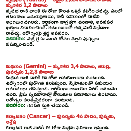
మృగశిర 1,2 పాదాలు
వృషభ రాశి వారికి ఈ రోజు కొంత ఒత్తిడి కలిగించవచ్చు. పనిలో
ఆటంకాలు ఎదురవుతాయి, కానీ సహనంతో వాటిని
అధిగమించగలరు. ఆర్థికంగా జాగ్రత్తగా ఉండాలి, అనవసర
ఖర్చులు నివారించండి. కుటుంబంలో చిన్నపాటి విభేదాలు
రావచ్చు. ఆరోగ్యంపై శ్రద్ధ అవసరం.
పరిహారం
: శుక్ర గ్రహ శాంతి కోసం తెల్లని పుష్పాలు
సమర్పించండి.
మిథునం (Gemini) – మృగశిర 3,4 పాదాలు, ఆరుద్ర,
పునర్వసు 1,2,3 పాదాలు
మిథున రాశి వారికి ఈ రోజు అనుకూలంగా ఉంటుంది.
ఉద్యోగంలో పురోగతి కనిపిస్తుంది. స్నేహితులతో సమయం
ఆనందంగా గడుస్తుంది. ఆర్థికంగా ఆదాయం పెరిగే అవకాశం
ఉంది. ప్రేమ వ్యవహారాల్లో సానుకూల పరిణామాలు ఉంటాయి.
ఆరోగ్యం సంతృప్తికరంగా ఉంటుంది.
పరిహారం
: గణపతి స్తుతి చేయండి.
కర్కాటకం (Cancer) – పునర్వసు 4వ పాదం, పుష్యమి,
ఆశ్లేష
కర్కాటక రాశి వారికి ఈ రోజు మిశ్రమ ఫలితాలు ఇస్తుంది.