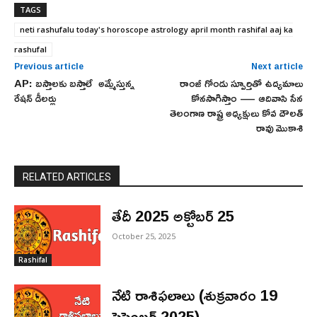
TAGS
neti rashufalu today's horoscope astrology april month rashifal aaj ka
rashufal
Previous article
Next article
AP: బస్తాలకు బస్తాలే అమ్మేస్తున్న
రాంజీ గోండు స్పూర్తితో ఉద్యమాలు
రేషన్ డీలర్లు
కోనసాగిస్తాం — ఆదివాసి సేన
తెలంగాణ రాష్ట్ర అధ్యక్షులు కోవ దౌలత్
రావు మొకాశి
RELATED ARTICLES
తేదీ 2025 అక్టోబర్ 25
October 25, 2025
Rashifal
నేటి రాశిఫలాలు (శుక్రవారం 19
సెప్టెంబర్ 2025)