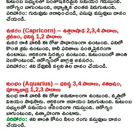
కుటుంబ సభ్యులతో సంతోషకరమైన సమయం గడుస్తుంది.
ఆరోగ్యం బాగుంటుంది, ఆధ్యాత్మిక చింతన పెరుగుతుంది.
పరిహారం: గురువును ఆరాధించండి, పసుపు వస్తువులు దానం
చేయండి.
మకరం (Capricorn) – ఉత్తరాషాఢ 2,3,4 పాదాలు,
శ్రవణం, ధనిష్ఠ 1,2 పాదాలు
మకర రాశి వారికి ఈ రోజు సాధారణంగా ఉంటుంది. పనిలో
కొంత శ్రమ ఉంటుంది, కానీ ఫలితాలు సంతృప్తికరంగా
ఉంటాయి. ఆర్థికంగా స్థిరత్వం ఉంటుంది. కుటుంబంలో శాంతి
నెలకొంటుంది. ఆరోగ్యంలో జాగ్రత్త అవసరం.
పరిహారం: శని దేవునికి నల్లని తిల దానం చేయండి.
కుంభం (Aquarius) – ధనిష్ఠ 3,4 పాదాలు, శతభిషం,
పూర్వాభాద్ర 1,2,3 పాదాలు
కుంభ రాశి వారికి ఈ రోజు అనుకూలంగా ఉంటుంది. వృత్తిలో
విజయం సాధిస్తారు. ఆర్థికంగా ఆదాయం పెరుగుతుంది. కుటుంబ
సభ్యులతో సమయం ఆనందంగా గడుస్తుంది. ఆరోగ్యం
బాగుంటుంది, ఉత్సాహంగా ఉంటారు.
పరిహారం:
శని శాంతి కోసం నీలం రంగు వస్తువులు దానం
చేయండి.