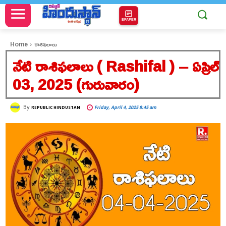
EPAPER
Home
రాశిఫలాలు
నేటి రాశిఫలాలు ( Rashifal ) – ఏప్రిల్
03, 2025 (గురువారం)
By
Friday, April 4, 2025 8:45 am
REPUBLIC HINDUSTAN