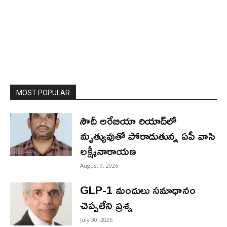
MOST POPULAR
సౌదీ అరేబియా రియాద్‌లో
మృత్యువుతో పోరాడుతున్న ఏపీ వాసి
లక్ష్మీనారాయణ
August 9, 2026
GLP-1 మందులు సమాధానం
చెప్పలేని ప్రశ్న
July 30, 2026