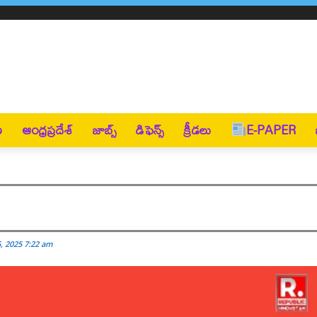
ణ
ఆంధ్రప్రదేశ్
జాబ్స్
డిఫెన్స్
క్రీడలు
E-PAPER
, 2025 7:22 am