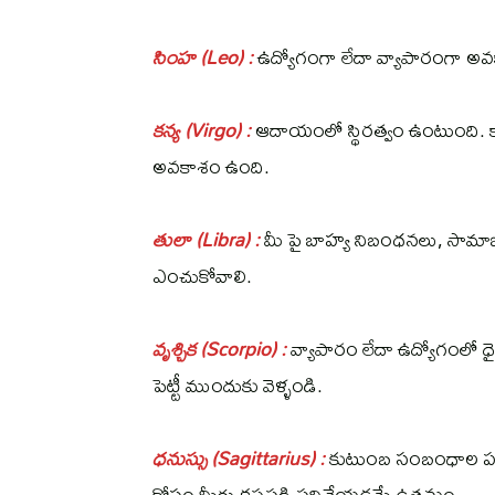
సింహ (Leo) :
ఉద్యోగంగా లేదా వ్యాపారంగా అవ
కన్య (Virgo) :
ఆదాయంలో స్థిరత్వం ఉంటుంది. కాన
అవకాశం ఉంది.
తులా (Libra) :
మీ పై బాహ్య నిబంధనలు, సామాజ
ఎంచుకోవాలి.
వృశ్చిక (Scorpio) :
వ్యాపారం లేదా ఉద్యోగంలో ధై
పెట్టీ ముందుకు వెళ్ళండి.
ధనుస్సు (Sagittarius) :
కుటుంబ సంబంధాల పర
కోసం మీరు కష్టపడి పనిచేయడమే ఉత్తమం..