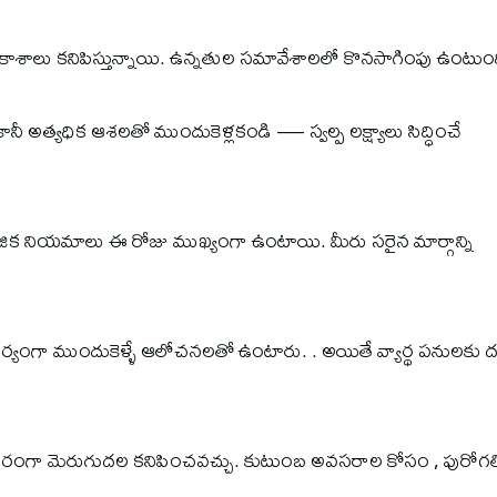
కాశాలు కనిపిస్తున్నాయి. ఉన్నతుల సమావేశాలలో కొనసాగింపు ఉంటుంద
ీ అత్యధిక ఆశలతో ముందుకెళ్లకండి — స్వల్ప లక్ష్యాలు సిద్ధించే
ిక నియమాలు ఈ రోజు ముఖ్యంగా ఉంటాయి. మీరు సరైన మార్గాన్ని
ర్యంగా ముందుకెళ్ళే ఆలోచనలతో ఉంటారు. . అయితే వ్యార్థ పనులకు దృష
ంగా మెరుగుదల కనిపించవచ్చు. కుటుంబ అవసరాల కోసం , పురోగత