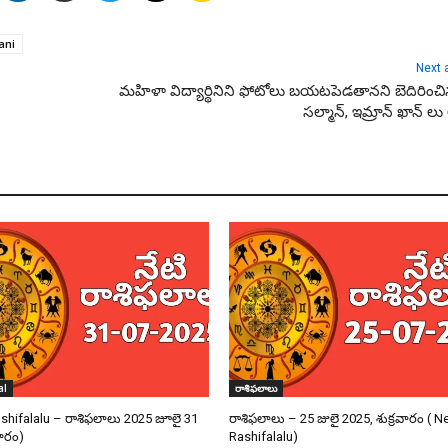
ani
Next a
మహిళా విద్యార్థినిని ఫోటోలు బయటపెడతానని బెదిరించిన
సల్మాన్, ఇమ్రాన్ ఖాన్ లు అ
al
రాశిఫలాలు
ashifalalu – రాశిఫలాలు 2025 జూలై 31
రాశిఫలాలు – 25 జులై 2025, శుక్రవారం ( Ne
ారం)
Rashifalalu)