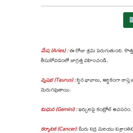
మేష (Aries) :
ఈ రోజు శ్రమ పెరుగుతుంది. కొత్త 
తీసుకోవడంలో జాగ్రత్త వహించండి.
వృషభ (Taurus) :
స్థిర భావాలు, ఆర్థికంగా క
మెరుగవుతాయి.
మిధున (Gemini) :
ఖర్చులపై కంట్రోల్ అవసరం.
కర్కాటక (Cancer):
మీరు నిద్ర మరియు విశ్రాంత