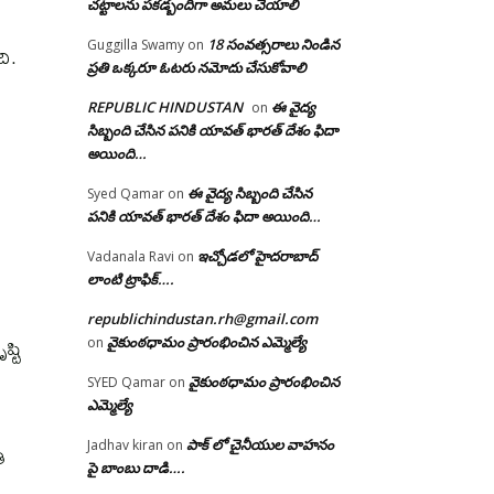
చట్టాలను పకడ్బందిగా అమలు చేయాలి
18 సంవత్సరాలు నిండిన
Guggilla Swamy
on
ి.
ప్రతి ఒక్కరూ ఓటరు నమోదు చేసుకోవాలి
REPUBLIC HINDUSTAN
ఈ వైద్య
on
సిబ్బంది చేసిన పనికి యావత్ భారత్ దేశం ఫిదా
అయింది…
ఈ వైద్య సిబ్బంది చేసిన
Syed Qamar
on
పనికి యావత్ భారత్ దేశం ఫిదా అయింది…
ఇచ్చోడలో హైదరాబాద్
Vadanala Ravi
on
లాంటి ట్రాఫిక్….
republichindustan.rh@gmail.com
్టి
వైకుంఠధామం ప్రారంభించిన ఎమ్మెల్యే
on
వైకుంఠధామం ప్రారంభించిన
SYED Qamar
on
ఎమ్మెల్యే
పాక్ లో చైనీయుల వాహనం
Jadhav kiran
on
ి
పై బాంబు దాడి….