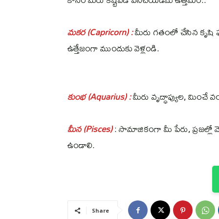
మకర (Capricorn) :
మీరు గతంలో చేసిన కృషి
ఉత్తేజంగా ముందుకు వెళ్లండి.
కుంభ (Aquarius) :
మీరు వృద్ధాప్యుల, మించే 
మీన (Pisces)
: సామాజికంగా మీ పేరు, ప్రజల్లో
ఉండాలి.
Share