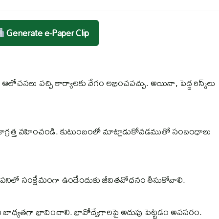
Generate e-Paper Clip
ఆలోచనలు వచ్చి కార్యాలకు వేగం లభించవచ్చు. అయినా, పెద్ద రిస్క్‌లు
ాస్త జాగ్రత్త వహించండి. కుటుంబంలో మాట్లాడుకోవడముతో సంబంధాలు
 పనిలో సంక్షేమంగా ఉండేందుకు జీవితవోధనం తీసుకోవాలి.
ిని బాధ్యతగా భావించాలి. భావోద్వేగాలపై అదుపు పెట్టడం అవసరం.