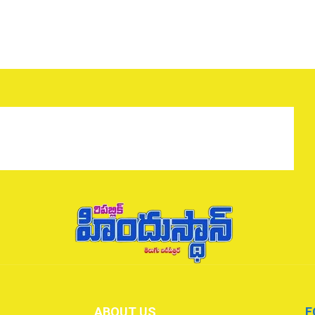
ABOUT US
F