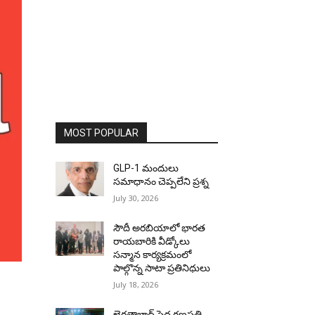
MOST POPULAR
GLP-1 మందులు
సమాధానం చెప్పలేని ప్రశ్న
July 30, 2026
సౌదీ అరబియాలో భారత
రాయబారికి వీడ్కోలు
సన్మాన కార్యక్రమంలో
పాల్గొన్న సాటా ప్రతినిధులు
July 18, 2026
ఖైరతాబాద్ పెద్ద గణపతి