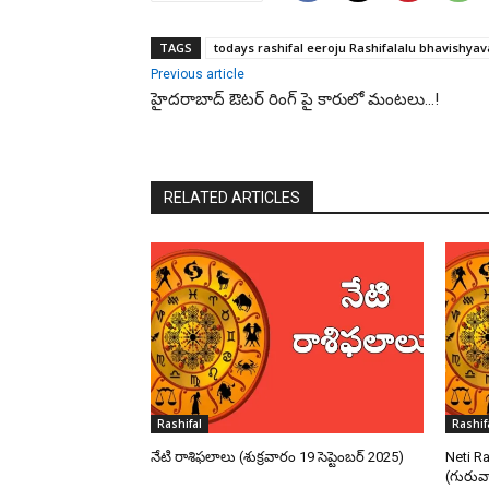
TAGS
todays rashifal eeroju Rashifalalu bhavishyav
Previous article
హైదరాబాద్ ఔటర్ రింగ్ పై కారులో మంటలు…!
RELATED ARTICLES
Rashifal
Rashif
నేటి రాశిఫలాలు (శుక్రవారం 19 సెప్టెంబర్ 2025)
Neti R
(గురువ