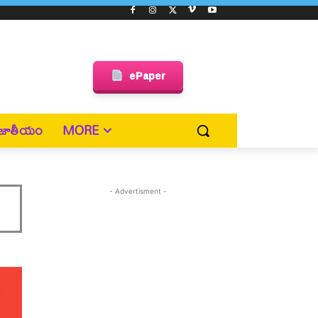
ePaper
జాతీయం
MORE
- Advertisment -