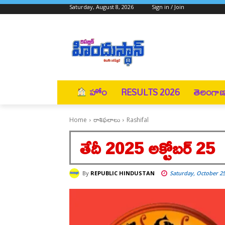
Saturday, August 8, 2026
Sign in / Join
హోం
RESULTS 2026
తెలంగా
Home
రాశిఫలాలు
Rashifal
తేదీ 2025 అక్టోబర్ 25
By
REPUBLIC HINDUSTAN
Saturday, October 25