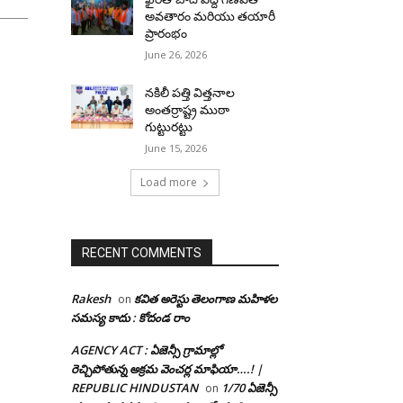
అవతారం మరియు తయారీ
ప్రారంభం
June 26, 2026
నకిలీ పత్తి విత్తనాల
అంతర్రాష్ట్ర ముఠా
గుట్టురట్టు
June 15, 2026
Load more
RECENT COMMENTS
Rakesh
కవిత అరెస్టు తెలంగాణ మహిళల
on
సమస్య కాదు : కోదండ రాం
AGENCY ACT : ఏజెన్సీ గ్రామాల్లో
రెచ్చిపోతున్న అక్రమ వెంచర్ల మాఫియా….! |
REPUBLIC HINDUSTAN
1/70 ఏజెన్సీ
on