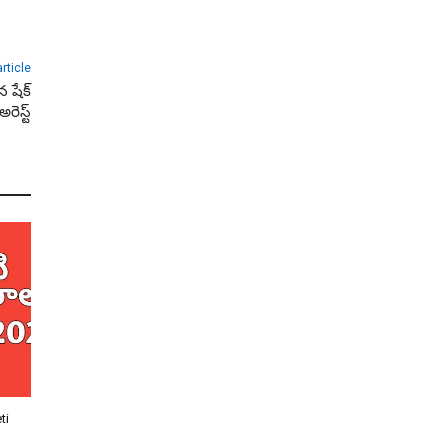
rticle
 షేక్
రెస్ట్
ti