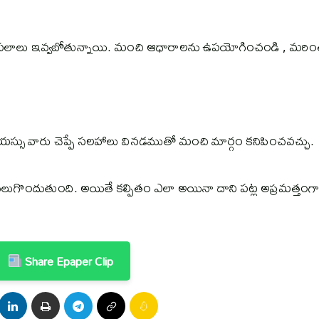
 ఫలాలు ఇవ్వబోతున్నాయి. మంచి ఆధారాలను ఉపయోగించండి , మరి
వయస్సు వారు చెప్పే సలహాలు వినడముతో మంచి మార్గం కనిపించవచ్చు.
 వెలుగొందుతుంది. అయితే కల్పితం ఎలా అయినా దాని పట్ల అప్రమత్తంగ
Share Epaper Clip