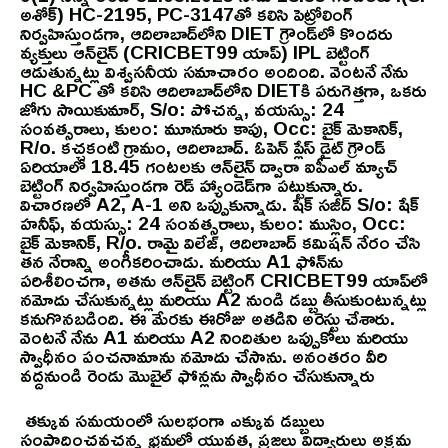
అశోక్) HC-2195, PC-3147తో కలిసి పెట్రోలింగ్
నిర్వహిస్తుండగా, ఆదిలాబాద్‌లోని DIET గ్రౌండ్‌లో కొందరు
వ్యక్తులు ఆన్‌లైన్ (CRICBET99 యాప్) IPL బెట్టింగ్
ఆడుతున్నట్లు విశ్వసనీయ సమాచారం అందింది. వెంటనే నేను
HC &PC తో కలిసి ఆదిలాబాద్‌లోని DIETకి పరుగెత్తగా, ఒకరు
జోగు సాయికుమార్, S/o: పోచన్న, వయస్సు: 24
సంవత్సరాలు, కులం: మూనూరు కాపు, Occ: బైక్ మెకానిక్,
R/o. కచ్చకంటి గ్రామం, ఆదిలాబాద్. ఓపెన్ ప్లేస్ డైట్ గ్రౌండ్
ఏరియాలో 18.45 గంటలకు ఆన్‌లైన్ ద్వారా ఐపీఎల్ మ్యాచ్
బెట్టింగ్ నిర్వహిస్తుండగా రెడ్ హ్యాండెడ్‌గా పట్టుకున్నారు.
విచారణలో A2, A-1 అని ఒప్పుకున్నాడు. షేక్ సజీద్ S/o: షేక్
హనీఫ్, వయస్సు: 24 సంవత్సరాలు, కులం: ముస్లిం, Occ:
బైక్ మెకానిక్, R/o. రామై విలేజ్, ఆదిలాబాద్ కమిషన్ నేరం చేసి
తన నేరాన్ని అంగీకరించాడు. మరియు A1 ఫోన్‌ను
పరిశీలించగా, అతను ఆన్‌లైన్ బెట్టింగ్ CRICBET99 యాప్‌లో
నమోదు చేసుకున్నట్లు మరియు A2 నుండి డబ్బు తీసుకుంటున్నట్లు
కనుగొనబడింది. ఈ మేరకు ఈరోజు అతడిని అరెస్టు చేశారు.
వెంటనే నేను A1 మరియు A2 నిందితుల ఒప్పుకోలు మరియు
స్వాధీనం పంచనామాను నమోదు చేసాను. అనంతరం వీరి
వద్దనుండి రెండు మొబైల్ ఫోన్లను స్వాధీనం చేసుకున్నారు
తక్కువ సమయంలో సులభంగా ఎక్కువ డబ్బులు
సంపాదించవచ్చన్న భ్రమలో యువత, ప్రజలు విద్యార్థులు అక్రమ