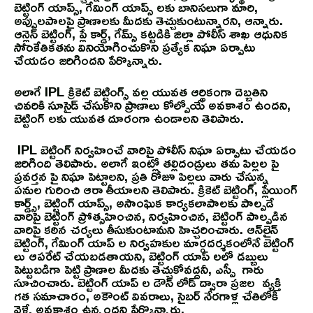
బెట్టింగ్ యాప్స్, గేమింగ్ యాప్స్ లకు బానిసలుగా మారి,
అప్పులపాలపై ప్రాణాలకు మీదకు తెచ్చుకుంటున్నారని, ఆన్నారు.
ఆన్లైన్ బెట్టింగ్, ప్లే కార్డ్, గేమ్స్ కట్టడికి జిల్లా పోలీస్ శాఖ ఆధునిక
సాంకేతికతను వినియోగించుకొని ప్రత్యేక నిఘా ఏర్పాటు
చేయడం జరిగిందని పేర్కొన్నారు.
అలాగే IPL క్రికెట్ బెట్టింగ్స్ వల్ల యువత ఆర్థికంగా దెబ్బతిని
చివరికి సూసైడ్ చేసుకొని ప్రాణాలు కోల్పోయే అవకాశం ఉందని,
బెట్టింగ్ లకు యువత దూరంగా ఉండాలని తెలిపారు.
IPL బెట్టింగ్ నిర్వహించే వారిపై పోలీస్ నిఘా ఏర్పాటు చేయడం
జరిగింది తెలిపారు. అలాగే ఇంట్లో తల్లిదండ్రులు తమ పిల్లల పై
ప్రవర్తన పై నిఘా పెట్టాలని, ప్రతి రోజూ పిల్లలు వారు చేస్తున్న
పనుల గురించి ఆరా తీయాలని తెలిపారు. క్రికెట్ బెట్టింగ్, ప్లేయింగ్
కార్డ్స్, బెట్టింగ్ యాప్స్, అసాంఘిక కార్యకలాపాలకు పాల్పడే
వారిపై బెట్టింగ్ ప్రోత్సహించిన, నిర్వహించిన, బెట్టింగ్ పాల్పడిన
వారిపై కఠిన చర్యలు తీసుకుంటామని హెచ్చరించారు. ఆన్‌లైన్
బెట్టింగ్, గేమింగ్ యాప్ ల నిర్వహకుల మార్గదర్శకంలోనే బెట్టింగ్
లు ఆపరేట్ చేయబడతాయని, బెట్టింగ్ యాప్ లలో డబ్బులు
పెట్టుబడిగా పెట్టి ప్రాణాల మీదకు తెచ్చుకోవద్దనీ, ఎస్పీ గారు
సూచించారు. బెట్టింగ్ యాప్ ల డౌన్ లోడ్ ద్వారా ప్రజల వ్యక్తి
గత సమాచారం, అకౌంట్ వివరాలు, సైబర్ నేరగాళ్ల చేతిలోకి
వెళ్ళే అవకాశం ఉన్నందని పేర్కొన్నారు.