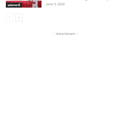
June 5, 2026
ఆదిలాబాద్
- Advertisment -