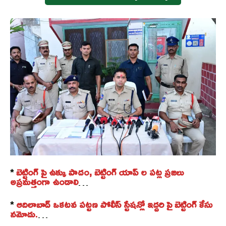
*
బెట్టింగ్ పై ఉక్కు పాదం, బెట్టింగ్ యాప్ ల పట్ల ప్రజలు
అప్రమత్తంగా ఉండాలి
…
*
ఆదిలాబాద్ ఒకటవ పట్టణ పోలీస్ స్టేషన్లో ఇద్దరి పై బెట్టింగ్ కేసు
నమోదు
.
…