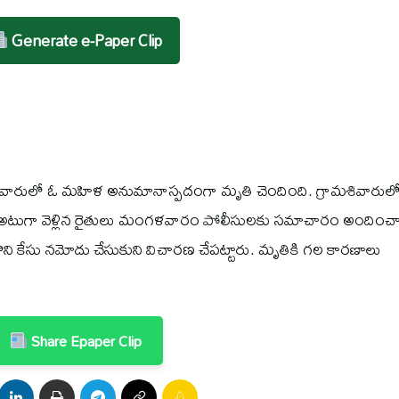
Generate e-Paper Clip
 శివారులో ఓ మహిళ అనుమానాస్పదంగా మృతి చెందింది. గ్రామశివారులో
అటుగా వెళ్లిన రైతులు మంగళవారం పోలీసులకు సమాచారం అందించా
కొని కేసు నమోదు చేసుకుని విచారణ చేపట్టారు. మృతికి గల కారణాలు
Share Epaper Clip