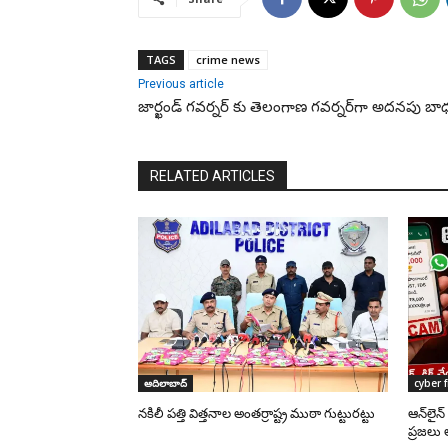
TAGS
crime news
Previous article
జార్ఖండ్ గ‌వ‌ర్న‌ర్ కు తెలంగాణ గ‌వ‌ర్న‌ర్‌గా అద‌న‌పు బా
RELATED ARTICLES
ఆదిలాబాద్
cyber 
నకిలీ పత్తి విత్తనాల అంతర్రాష్ట్ర ముఠా గుట్టురట్టు
ఆన్‌లైన
ప్రజలు 