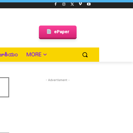
ePaper
జాతీయం
MORE
- Advertisment -