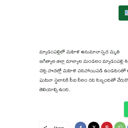
మ్యాడంపల్లిలో మహిళ అనుమానాస్పద మృతి
జగిత్యాల జిల్లా మాల్యాల మండలం మ్యాడంపల్లి
చెట్ల పొదల్లో మహిళ చనిపోయిపడి ఉండటంతో 
ఘటనా స్థలానికి సీఐ నీలం రవి సిబ్బందితో చేరు
తెలియాల్సి ఉంది.
Share