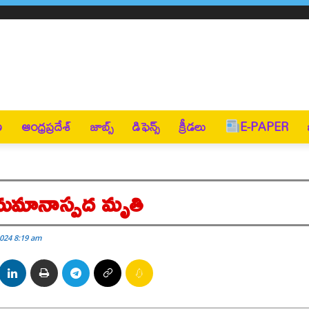
ణ
ఆంధ్రప్రదేశ్
జాబ్స్
డిఫెన్స్
క్రీడలు
E-PAPER
నుమానాస్పద మృతి
024 8:19 am