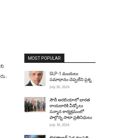
MOST POPULAR
ని
రు.
GLP-1 మందులు
సమాధానం చెప్పలేని ప్రశ్న
July 30, 2026
సౌదీ అరబియాలో భారత
రాయబారికి వీడ్కోలు
సన్మాన కార్యక్రమంలో
పాల్గొన్న సాటా ప్రతినిధులు
July 18, 2026
ఖైరతాబాద్ పెద్ద గణపతి