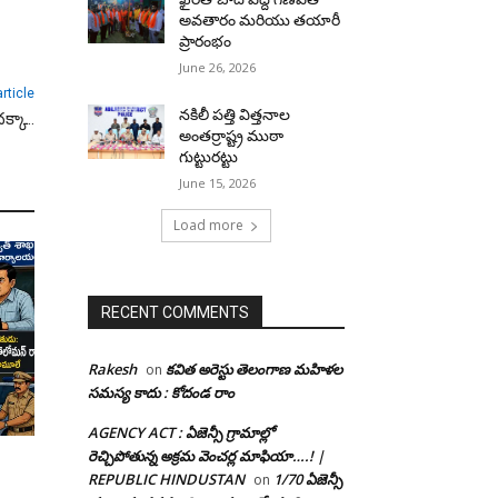
అవతారం మరియు తయారీ
ప్రారంభం
June 26, 2026
rticle
నకిలీ పత్తి విత్తనాల
్కా..
అంతర్రాష్ట్ర ముఠా
గుట్టురట్టు
June 15, 2026
Load more
RECENT COMMENTS
Rakesh
కవిత అరెస్టు తెలంగాణ మహిళల
on
సమస్య కాదు : కోదండ రాం
AGENCY ACT : ఏజెన్సీ గ్రామాల్లో
రెచ్చిపోతున్న అక్రమ వెంచర్ల మాఫియా….! |
REPUBLIC HINDUSTAN
1/70 ఏజెన్సీ
on