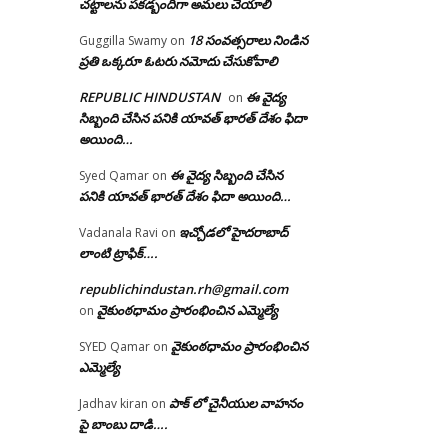
చట్టాలను పకడ్బందిగా అమలు చేయాలి
18 సంవత్సరాలు నిండిన
Guggilla Swamy
on
ప్రతి ఒక్కరూ ఓటరు నమోదు చేసుకోవాలి
REPUBLIC HINDUSTAN
ఈ వైద్య
on
సిబ్బంది చేసిన పనికి యావత్ భారత్ దేశం ఫిదా
అయింది…
ఈ వైద్య సిబ్బంది చేసిన
Syed Qamar
on
పనికి యావత్ భారత్ దేశం ఫిదా అయింది…
ఇచ్చోడలో హైదరాబాద్
Vadanala Ravi
on
లాంటి ట్రాఫిక్….
republichindustan.rh@gmail.com
వైకుంఠధామం ప్రారంభించిన ఎమ్మెల్యే
on
వైకుంఠధామం ప్రారంభించిన
SYED Qamar
on
ఎమ్మెల్యే
పాక్ లో చైనీయుల వాహనం
Jadhav kiran
on
పై బాంబు దాడి….