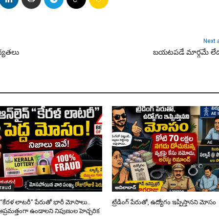
Next a
ధ్య‌త‌లు
బయటపడే మార్గమే లేదక
fraud
ఆదిలాబాద్
్ “కేరళ లాటరీ” పేరుతో భారీ మోసాలు..
ట్రేడింగ్ పేరుతో, ఉద్యోగం ఇప్పిస్తానని మోసం
అప్రమత్తంగా ఉండాలని నిపుణుల హెచ్చరిక