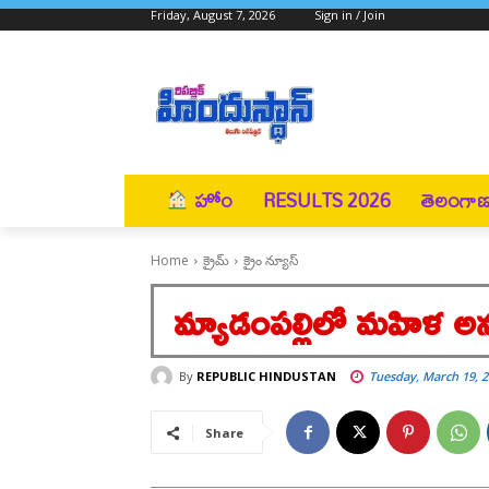
Friday, August 7, 2026
Sign in / Join
హోం
RESULTS 2026
తెలంగా
Home
క్రైమ్
క్రైం న్యూస్
మ్యాడంపల్లిలో మహిళ అ
By
REPUBLIC HINDUSTAN
Tuesday, March 19, 2
Share