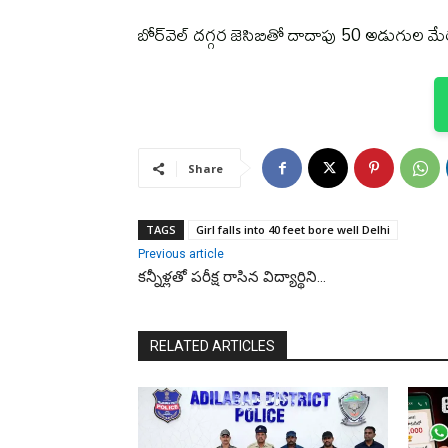
బోర్‌వెల్ దగ్గర జెసిబితో దాదాపు 50 అడుగుల మేర
Share
TAGS
Girl falls into 40 feet bore well Delhi
Previous article
కన్నీళ్లతో పరీక్ష రాసిన విద్యార్థిని…
RELATED ARTICLES