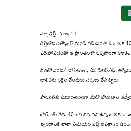
న్యూ ఢిల్లీ :మార్చి 10
ఢిల్లీలోని కేశోపూర్ మండి సమీపంలో ఓ బాలిక 
పడిపోవడంతో ఆ ప్రాంతంలో ఒక్కసారిగా కలకలం
దీంతో వెంటనే పోలీసులు, ఎన్ డిఆర్ఎఫ్, అగ్
బాలికను రక్షిం చేందుకు చర్యలు చేప ట్టారు.
బోర్‌వెల్‌కు సమాంతరంగా మరో బోరుబావి తవ్వేం 
బోర్‌వెల్ లోతు 40బావి దిగువన ఉన్న బాలికను బ
బృందానికి చాలా సమయం పట్టే అవకాశం ఉంది.