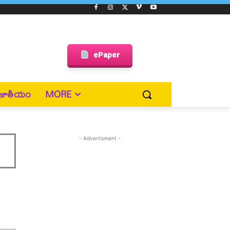
ePaper
జాతీయం
MORE
- Advertisment -