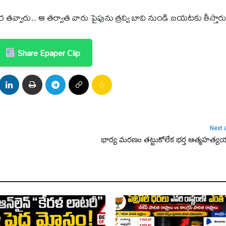
 తవ్వారు.. ఆ తర్వాత వారు పైపును త్రవ్వి బావి నుండి బయటకు తీస్తారు
Share Epaper Clip
Next a
భార్య మరణం తట్టుకోలేక భర్త ఆత్మహత్య