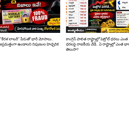
fraud
అంతర్జాతీయం
్ “కేరళ లాటరీ” పేరుతో భారీ మోసాలు..
కాంగ్రెస్ పాలిత రాష్ట్రాల్లో పెట్రోల్ ధరలు ఎం
అప్రమత్తంగా ఉండాలని నిపుణుల హెచ్చరిక
ధరలపై రాజకీయ వేడి.. ఏ రాష్ట్రాల్లో ఎంత 
తెలుసా?