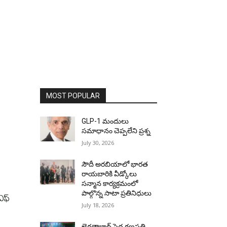
MOST POPULAR
GLP-1 మందులు
సమాధానం చెప్పలేని ప్రశ్న
July 30, 2026
సౌదీ అరబియాలో భారత
రాయబారికి వీడ్కోలు
సన్మాన కార్యక్రమంలో
పాల్గొన్న సాటా ప్రతినిధులు
ఫ్‌
July 18, 2026
ఖైరతాబాద్ పెద్ద గణపతి