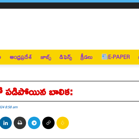
ణ
ఆంధ్రప్రదేశ్
జాబ్స్
డిఫెన్స్
క్రీడలు
E-PAPER
ో పడిపోయిన బాలిక:
024 8:58 am