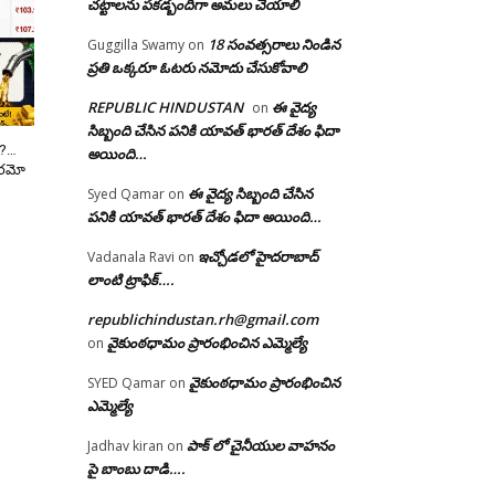
చట్టాలను పకడ్బందిగా అమలు చేయాలి
18 సంవత్సరాలు నిండిన
Guggilla Swamy
on
ప్రతి ఒక్కరూ ఓటరు నమోదు చేసుకోవాలి
REPUBLIC HINDUSTAN
ఈ వైద్య
on
సిబ్బంది చేసిన పనికి యావత్ భారత్ దేశం ఫిదా
త ?…
అయింది…
భారమో
ఈ వైద్య సిబ్బంది చేసిన
Syed Qamar
on
పనికి యావత్ భారత్ దేశం ఫిదా అయింది…
ఇచ్చోడలో హైదరాబాద్
Vadanala Ravi
on
లాంటి ట్రాఫిక్….
republichindustan.rh@gmail.com
వైకుంఠధామం ప్రారంభించిన ఎమ్మెల్యే
on
వైకుంఠధామం ప్రారంభించిన
SYED Qamar
on
ఎమ్మెల్యే
పాక్ లో చైనీయుల వాహనం
Jadhav kiran
on
పై బాంబు దాడి….