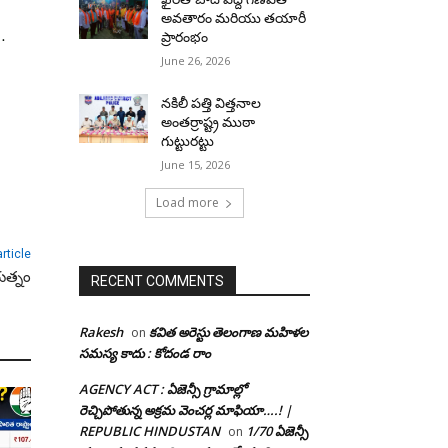
అవతారం మరియు తయారీ
.
ప్రారంభం
June 26, 2026
నకిలీ పత్తి విత్తనాల
అంతర్రాష్ట్ర ముఠా
గుట్టురట్టు
June 15, 2026
Load more
rticle
యత్నం
RECENT COMMENTS
Rakesh
కవిత అరెస్టు తెలంగాణ మహిళల
on
సమస్య కాదు : కోదండ రాం
AGENCY ACT : ఏజెన్సీ గ్రామాల్లో
రెచ్చిపోతున్న అక్రమ వెంచర్ల మాఫియా….! |
REPUBLIC HINDUSTAN
1/70 ఏజెన్సీ
on