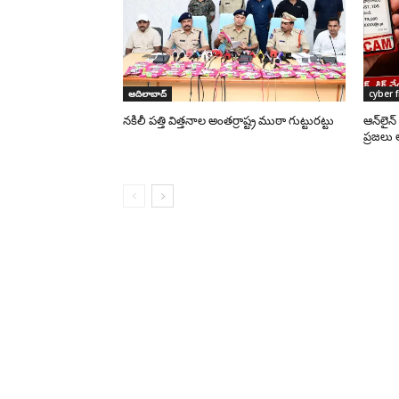
ఆదిలాబాద్
cyber 
నకిలీ పత్తి విత్తనాల అంతర్రాష్ట్ర ముఠా గుట్టురట్టు
ఆన్‌లైన
ప్రజలు 