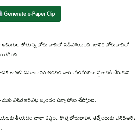
Generate e-Paper Clip
40 అడుగుల లోతున్న బోరు బావిలో పడిపోయింది. బాలిక బోరుబావిలో
 రేగింది.
నిమాపక శాఖకు సమాచారం అందిం చారు.సంఘటనా స్థలానికి చేరుకుని
దుకు ఎన్‌డిఆర్‌ఎఫ్ బృందం సన్నాహాలు చేస్తోంది.
యటకు తీయడం చాలా కష్టం.. కొత్త బోరుబావిని తవ్వేందుకు ఎన్‌డిఆర్‌ఎ
.