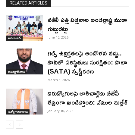
RELATED ARTICLES
నకిలీ పత్తి విత్తనాల అంతర్రాష్ట్ర ముఠా
గుట్టురట్టు
June 15, 2026
ఆదిలాబాద్
గల్ఫ్ ఉద్రిక్తతలపై ఆందోళన వద్దు..
సౌదీలో పరిస్థితులు సురక్షితం: సాటా
(SATA) స్పష్టీకరణ
అంతర్జాతీయం
March 3, 2026
నిరుద్యోగులపై లాఠీచార్జ్‌ను బీజేపీ
తీవ్రంగా ఖండిస్తోంది: వేముల మల్లేశ్
January 10, 2026
ఉద్యోగావకాశాలు