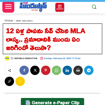
EPAPER
Home
తాజా సమాచారం
12 ఏళ్ల పాపను సేవ్ చేసిన MLA
లాస్య.. ప్రమాదానికి ముందు ఏం
జరిగిందో తెలుసా?
By
Sunday, February 25, 2024 11:15 am
REPUBLIC HINDUSTAN
Generate e-Paper Clip