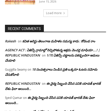
June 15, 2026
Load more
RECENT COMMENTS
Rakesh
కవిత అరెస్టు తెలంగాణ మహిళల సమస్య కాదు : కోదండ రాం
on
AGENCY ACT : ఏజెన్సీ గ్రామాల్లో రెచ్చిపోతున్న అక్రమ వెంచర్ల మాఫియా….! |
REPUBLIC HINDUSTAN
1/70 ఏజెన్సీ చట్టాలను పకడ్బందిగా అమలు
on
చేయాలి
18 సంవత్సరాలు నిండిన ప్రతి ఒక్కరూ ఓటరు నమోదు
Guggilla Swamy
on
చేసుకోవాలి
REPUBLIC HINDUSTAN
ఈ వైద్య సిబ్బంది చేసిన పనికి యావత్ భారత్
on
దేశం ఫిదా అయింది…
ఈ వైద్య సిబ్బంది చేసిన పనికి యావత్ భారత్ దేశం ఫిదా
Syed Qamar
on
అయింది…