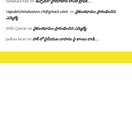
ఇచ్చోడలో హైదరాబాద్ లాంటి ట్రాఫిక్….
Vadanala Ravi
on
republichindustan.rh@gmail.com
వైకుంఠధామం ప్రారంభించిన
on
ఎమ్మెల్యే
వైకుంఠధామం ప్రారంభించిన ఎమ్మెల్యే
SYED Qamar
on
పాక్ లో చైనీయుల వాహనం పై బాంబు దాడి….
Jadhav kiran
on