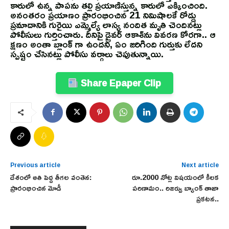
కారులో ఉన్న పాపను తల్లి ప్రయాణిస్తున్న కారులో ఎక్కించింది.
అనంతరం ప్రయాణం ప్రారంభించిన 21 నిమిషాలకే రోడ్డు
ప్రమాదానికి గురైయి ఎమ్మెల్యే లాస్య నందిత మృతి చెందినట్లు
పోలీసులు గుర్తించారు. దీనిపై డ్రైవర్‌ ఆకాశ్‌ను వివరణ కోరగా.. ఆ
క్షణం అంతా బ్లాంక్ గా ఉందని, ఏం జరిగింది గుర్తుకు లేదని
స్పష్టం చేసినట్లు పోలీసు వర్గాలు చెపుతున్నాయి.
Share Epaper Clip
Previous article
Next article
దేశంలో అతి పెద్ద తీగల వంతెన:
రూ.2000 నోట్ల విషయంలో కీలక
ప్రారంభించిన మోడీ
పరిణామం.. రిజర్వు బ్యాంక్ తాజా
ప్రకటన..