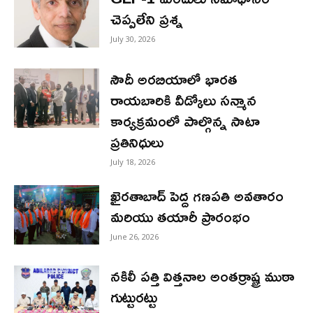
చెప్పలేని ప్రశ్న
July 30, 2026
సౌదీ అరబియాలో భారత
రాయబారికి వీడ్కోలు సన్మాన
కార్యక్రమంలో పాల్గొన్న సాటా
ప్రతినిధులు
July 18, 2026
ఖైరతాబాద్ పెద్ద గణపతి అవతారం
మరియు తయారీ ప్రారంభం
June 26, 2026
నకిలీ పత్తి విత్తనాల అంతర్రాష్ట్ర ముఠా
గుట్టురట్టు