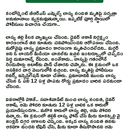
కంటోన్మెంట్ బీఆర్ఎస్ ఎమ్మెల్యే లాస్య నందిత మృతిపై సర్వత్రా
అనుమానాలు వ్యక్తమవుతున్నాయి. ఇప్పటికే పూర్తి స్థాయిలో
పోలీసులు విచారణ చేయగా..
లాస్య తల్లి కీలక వ్యాఖ్యలు చేసింది. డ్రైవర్ ఆకాశ్ నిర్లక్ష్యం
కారణంగానే తన కూతురు చనిపోయిందని ఆరోపణలు చేసింది.
మరోవైపు లాస్య ప్రమాదం కారణంగా మృతిచెందలేదని.. మర్డర్
అని ఓ లాయర్ మీడియా చానల్‌కు ఇచ్చిన ఇంటర్వ్యూలో చెప్పడం
పెద్ద దుమారాన్నే రేపింది. అంతేకాదు.. లాస్యపై గతంలోనే
రెండుసార్లు అటాక్‌కు ప్లాన్ చేశారని చెప్పారు. ఈ క్రమంలో ఒక
ఆసక్తికర వార్త వెలుగులోకి వచ్చింది. లాస్య మృతిపై పోలీసులు
రివర్స్ ఇన్వెస్టిగేషన్ కూడా చేశారు. ప్రమాదానికి ముందు లాస్య
చేసిన ఓ పని 12 ఏళ్ల పాపను రోడ్డు ప్రమాదం బారిన పడకుండా
చేసింది.
వివరాల్లోకి వెళితే.. సదాశివాపేట్ నుంచి లాస్య నందిత, డ్రైవర్
ఆకాష్, ఆమె సోదరి కూతురు 12 ఏళ్ల బాలిక ఒక కారులో
ప్రయాణిస్తుండగా.. మరొక కారులో లాస్య తల్లి, ఆమె సోదరి
ఉన్నారు. ఈ క్రమంలో తల్లికి లాస్య ఫోన్ చేసి మీరు కూకట్పల్లి వై
జంక్షన్ దగ్గర ఆగాలని చెప్పింది. అక్కడ లాస్య నందిత తనకు
ఆకలిగా ఉందని టిఫిన్ చేసి, మీకు కూడా తీసుకొస్తానని ఆమె