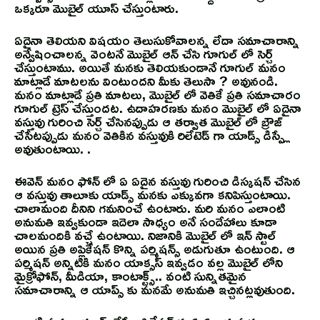
ఒక్కరూ మొబైల్ యూస్ చేస్తుంటారు.
ఏదైనా తెలియని విషయం తెలుసుకోవాలన్న లేదా సమాచారాన్ని
అన్వేషించాలన్న వెంటనే మొబైల్ ఆన్ చేసి గూగుల్ లో సెర్చ్
చేస్తుంటాము. అయితే మనకు తెలియకుండానే గూగుల్ మనం
మాట్లాడే మాటలను వింటుందని మీకు తెలుసా ? అవునండి.
మనం మాట్లాడే ప్రతి మాటలు, మొబైల్ లో వెతికే ప్రతి సమాచారం
గూగుల్ ట్రెస్ చేస్తుందట. ఉదాహరణకు మనం మొబైల్ లో ఏదైనా
వస్తువు గురించి సెర్చ్ చేసినప్పుడు ఆ తర్వాత మొబైల్ లో బ్రౌజ్
చేసేటప్పుడు మనం వెతికిన వస్తువుకి రిలేటెడ్ గా యాడ్స్ డిస్ప్లే
అవుతుంటాయి. .
ఈవెన్ మనం ఫోన్ లో ఏ ఏదైన వస్తువు గురించి డిస్కషన్ చేసిన
ఆ వస్తువు తాలూకు యాడ్స్ మనకు ఎక్కువగా కనిపిస్తుంటాయి.
చాలామంది దీనిని గమనించే ఉంటారు. మరి మనం ఎలాంటి
అనుమతి ఇవ్వకుండా ఇదెలా సాధ్యం అనే సందేహాలు కూడా
చాలమందికి వచ్చే ఉంటాయి. నిజానికి మొబైల్ లో ఇన్ స్టాల్
అయిన ప్రతి అప్లికేషన్ కొన్ని పర్మిషన్స్ అడుగుతూ ఉంటుంది. ఆ
పర్మిషన్ అన్నిటికి మనం యాక్సస్ ఇవ్వడం వల్ల మొబైల్ లోని
మైక్రోఫోన్, మీడియా, కాంటాక్ట్స్.. వంటి సున్నితమైన
సమాచారాన్ని ఆ యాప్స్ కు మనమే అనుమతి ఇచ్చినట్లవుతుంది.