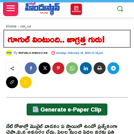
EPAPER
Home
టెక్నాలజీ
గూగుల్ వింటుంది.. జాగ్రత్త గురు!
By
Sunday, February 18, 2024 12:10 pm
REPUBLIC HINDUSTAN
Generate e-Paper Clip
నేటి రోజుల్లో మొబైల్ వాడకం ఏ స్థాయిలో ఉందో ప్రత్యేకంగా
చెప్పాల్సిన అవసరం లేదు. పిల్లల నుంచి పెద్దల వరకు ప్రతి