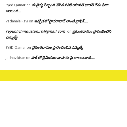
ఈ వైద్య సిబ్బంది చేసిన పనికి యావత్ భారత్ దేశం ఫిదా
Syed Qamar
on
అయింది…
ఇచ్చోడలో హైదరాబాద్ లాంటి ట్రాఫిక్….
Vadanala Ravi
on
republichindustan.rh@gmail.com
వైకుంఠధామం ప్రారంభించిన
on
ఎమ్మెల్యే
వైకుంఠధామం ప్రారంభించిన ఎమ్మెల్యే
SYED Qamar
on
పాక్ లో చైనీయుల వాహనం పై బాంబు దాడి….
Jadhav kiran
on