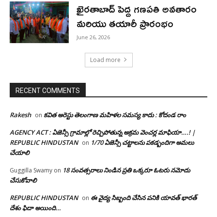
ఖైరతాబాద్ పెద్ద గణపతి అవతారం
మరియు తయారీ ప్రారంభం
June 26, 2026
Load more
RECENT COMMENTS
Rakesh
కవిత అరెస్టు తెలంగాణ మహిళల సమస్య కాదు : కోదండ రాం
on
AGENCY ACT : ఏజెన్సీ గ్రామాల్లో రెచ్చిపోతున్న అక్రమ వెంచర్ల మాఫియా….! |
REPUBLIC HINDUSTAN
1/70 ఏజెన్సీ చట్టాలను పకడ్బందిగా అమలు
on
చేయాలి
18 సంవత్సరాలు నిండిన ప్రతి ఒక్కరూ ఓటరు నమోదు
Guggilla Swamy
on
చేసుకోవాలి
REPUBLIC HINDUSTAN
ఈ వైద్య సిబ్బంది చేసిన పనికి యావత్ భారత్
on
దేశం ఫిదా అయింది…