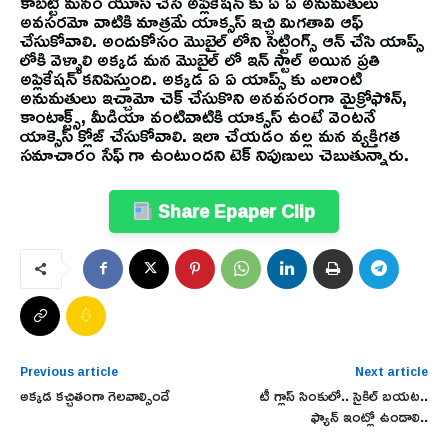
కాబట్టి మనం యూస్ చేసే అప్లికేషన్ కు ఏ ఏ అనుమతులు
అవసరమో వాటికి మాత్రమే యాక్సస్ ఇచ్చి మిగతావి ఆఫ్
చేసుకోవాలి. అందుకోసం మొబైల్ లోని సెట్టింగ్స్ ఆన్ చేసి యాప్స్
లోకి వెళ్ళాలి అక్కడ మన మొబైల్ లో ఇన్ స్టాల్ అయిన ప్రతి
అప్లికేషన్ కనిపిస్తుంది. అక్కడ ఏ ఏ యాప్స్ కు ఎలాంటి
అనుమతులు ఇచ్చామో చెక్ చేసుకొని అనవసరంగా మైక్రోఫోన్,
కాంటాక్ట్స్, మీడియా వంటివాటికి యాక్సస్ ఉంటే వెంటనే
యాక్సెస్ క్లోజ్ చేసుకోవాలి. ఇలా చేయడం వల్ల మన వ్యక్తిగత
సమాచారం సేఫ్ గా ఉంటుందని టెక్ నిపుణులు చెబుతున్నారు.
Share Epaper Clip
Previous article
Next article
అక్కడ కచ్చితంగా గెలవాల్సిందే
టీ గ్లాస్ సింకులో.. సైకిల్ బయట..
ఫ్యాన్ ఇంట్లో ఉండాలి..