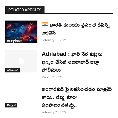
RELATED ARTICLES
భారత్ మరియు ప్రపంచ డిఫెన్స్
బిజినెస్
February 19, 2026
అంతర్జాతీయం
Adilabad : భారీ నేర కుట్రను
భగ్నం చేసిన ఆదిలాబాద్ జిల్లా
పోలీసులు
ఆదిలాబాద్
March 11, 2025
అంగారకుడి పై నివసించడం మాత్రమే
కాదు.. డబ్బు కూడా
సంపాదించవచ్చు..
టెక్నాలజీ
February 23, 2024