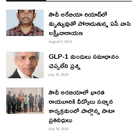
సౌదీ అరేబియా రియాద్‌లో
మృత్యువుతో పోరాడుతున్న ఏపీ వాసి
లక్ష్మీనారాయణ
August 9, 2026
GLP-1 మందులు సమాధానం
చెప్పలేని ప్రశ్న
July 30, 2026
సౌదీ అరబియాలో భారత
రాయబారికి వీడ్కోలు సన్మాన
కార్యక్రమంలో పాల్గొన్న సాటా
ప్రతినిధులు
July 18, 2026