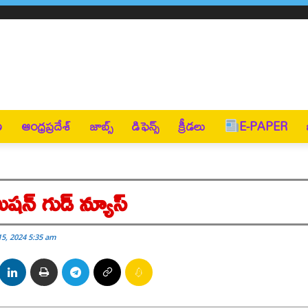
ణ
ఆంధ్రప్రదేశ్
జాబ్స్
డిఫెన్స్
క్రీడలు
E-PAPER
మిషన్ గుడ్ న్యూస్
5, 2024 5:35 am