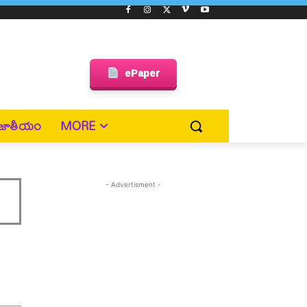
ePaper
జాతీయం
MORE
- Advertisment -