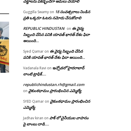
చట్టాలను పకడ్బందిగా అమలు చేయాలి
18 సంవత్సరాలు నిండిన
Guggilla Swamy
on
ప్రతి ఒక్కరూ ఓటరు నమోదు చేసుకోవాలి
REPUBLIC HINDUSTAN
ఈ వైద్య
on
సిబ్బంది చేసిన పనికి యావత్ భారత్ దేశం ఫిదా
అయింది…
ఈ వైద్య సిబ్బంది చేసిన
Syed Qamar
on
పనికి యావత్ భారత్ దేశం ఫిదా అయింది…
ఇచ్చోడలో హైదరాబాద్
Vadanala Ravi
on
లాంటి ట్రాఫిక్….
u
republichindustan.rh@gmail.com
వైకుంఠధామం ప్రారంభించిన ఎమ్మెల్యే
on
వైకుంఠధామం ప్రారంభించిన
SYED Qamar
on
ఎమ్మెల్యే
పాక్ లో చైనీయుల వాహనం
Jadhav kiran
on
పై బాంబు దాడి….