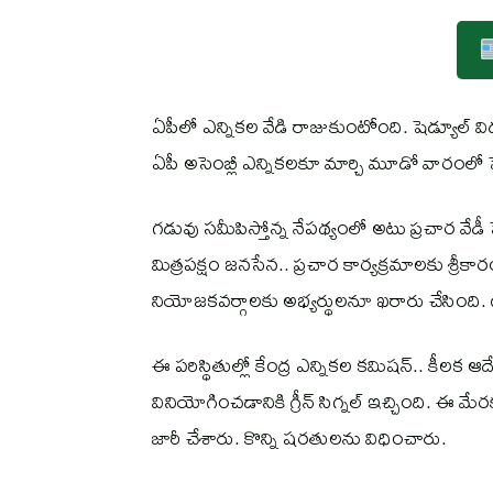
ఏపీలో ఎన్నికల వేడి రాజుకుంటోంది. షెడ్యూల్
ఏపీ అసెంబ్లీ ఎన్నికలకూ మార్చి మూడో వారంల
గడువు సమీపిస్తోన్న నేపథ్యంలో అటు ప్రచార వేడీ పెర
మిత్రపక్షం జనసేన.. ప్రచార కార్యక్రమాలకు శ్రీకార
నియోజకవర్గాలకు అభ్యర్థులనూ ఖరారు చేసింది. 
ఈ పరిస్థితుల్లో కేంద్ర ఎన్నికల కమిషన్.. కీలక 
వినియోగించడానికి గ్రీన్ సిగ్నల్ ఇచ్చింది. ఈ మేర
జారీ చేశారు. కొన్ని షరతులను విధించారు.