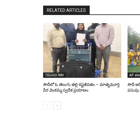
RELATED ARTICLES
TELUGU NRI
AP ele
సౌదీలో ఓ తెలుగు తల్లి కష్టజీవితం – మాతృమూర్తి
సౌదీ అర
వీర వెంకమ్మ స్వదేశ ప్రయాణం
పసుపు 