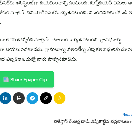
ీసర్‌కు అసిస్టెంట్‌గా నియమించాల్సి ఉంటుంది. మిస్లేనియస్ పనులు 
సం మాత్రమే వినియోగించుకోవాల్సి ఉంటుంది. నిబంధనలకు లోబడి
.
డు సచివాలయ ఉద్యోగిని మాత్రమే కేటాయించాల్సి ఉంటుంది. గ్రామ/వార్డు
గా నియమించకూడదు. గ్రామ/వార్డు వలంటీర్లు ఎన్నికల విధులకు దూ
ి ఎన్నికల విధుల్లో వారు పాల్గొనకూడదు.
Share Epaper Clip
Next a
పాకిస్తాన్ రేంజర్ల దాడి..తిప్పికొట్టిన భద్రతాబలగా