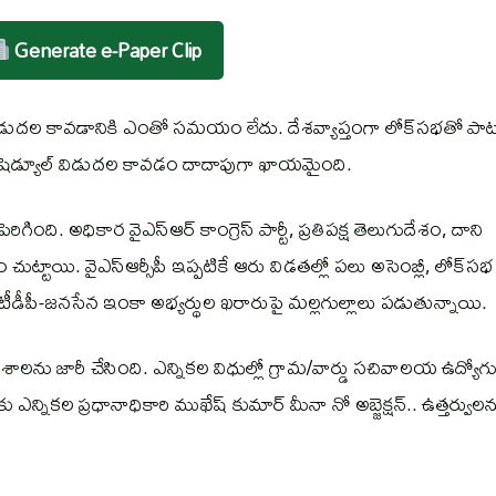
Generate e-Paper Clip
 విడుదల కావడానికి ఎంతో సమయం లేదు. దేశవ్యాప్తంగా లోక్‌సభతో పా
ో షెడ్యూల్ విడుదల కావడం దాదాపుగా ఖాయమైంది.
ిగింది. అధికార వైఎస్ఆర్ కాంగ్రెస్ పార్టీ, ప్రతిపక్ష తెలుగుదేశం, దాని
ం చుట్టాయి. వైఎస్ఆర్సీపీ ఇప్పటికే ఆరు విడతల్లో పలు అసెంబ్లీ, లోక్‌సభ
టీడీపీ-జనసేన ఇంకా అభ్యర్థుల ఖరారుపై మల్లగుల్లాలు పడుతున్నాయి.
ఆదేశాలను జారీ చేసింది. ఎన్నికల విధుల్లో గ్రామ/వార్డు సచివాలయ ఉద్యో
కు ఎన్నికల ప్రధానాధికారి ముఖేష్ కుమార్ మీనా నో అబ్జెక్షన్.. ఉత్తర్వుల