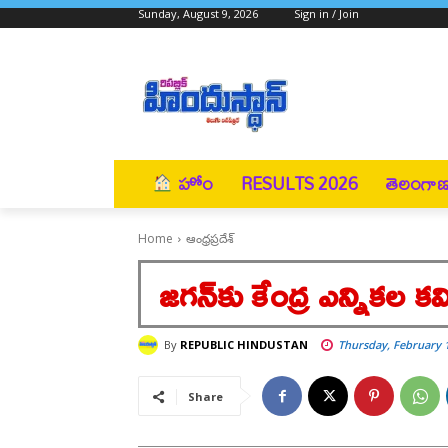
Sunday, August 9, 2026
Sign in / Join
హోం
RESULTS 2026
తెలంగా
Home
ఆంధ్రప్రదేశ్
జగన్‌కు కేంద్ర ఎన్నికల క
By
REPUBLIC HINDUSTAN
Thursday, February 1
Share