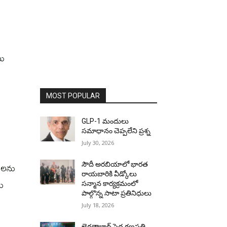
టు
MOST POPULAR
GLP-1 మందులు
సమాధానం చెప్పలేని ప్రశ్న
July 30, 2026
గులను
సౌదీ అరబియాలో భారత
రాయబారికి వీడ్కోలు
ను
సన్మాన కార్యక్రమంలో
పాల్గొన్న సాటా ప్రతినిధులు
July 18, 2026
ఖైరతాబాద్ పెద్ద గణపతి