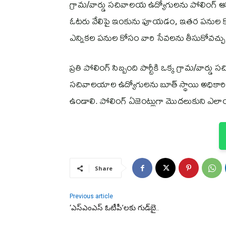
గ్రామ/వార్డు సచివాలయ ఉద్యోగులను పోలింగ్ ఆఫ
ఓటరు వేలిపై ఇంకును పూయడం, ఇతర పనుల కో
ఎన్నికల పనుల కోసం వారి సేవలను తీసుకోవచ్చు
ప్రతి పోలింగ్ సిబ్బంది పార్టీకి ఒక్క గ్రామ/వార్
సచివాలయాల ఉద్యోగులను బూత్ స్థాయి అధికారి
ఉండాలి. పోలింగ్ ఏజెంట్లుగా మొదలుకుని ఎలాంట
Share
Previous article
‘ఎస్ఎంఎస్ ఓటీపీ’లకు గుడ్‌బై..