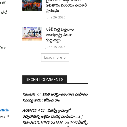
అంటే-
అవతారం మరియు తయారీ
 ఇతర
ప్రారంభం
June 26, 2026
నకిలీ పత్తి విత్తనాల
అంతర్రాష్ట్ర ముఠా
గుట్టురట్టు
రంగా
June 15, 2026
Load more
RECENT COMMENTS
Rakesh
కవిత అరెస్టు తెలంగాణ మహిళల
on
సమస్య కాదు : కోదండ రాం
AGENCY ACT : ఏజెన్సీ గ్రామాల్లో
rticle
రెచ్చిపోతున్న అక్రమ వెంచర్ల మాఫియా….! |
లు..!!
REPUBLIC HINDUSTAN
1/70 ఏజెన్సీ
on