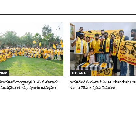
ction
TELUGU NRI
ేబియాలో చారిత్రాత్మక ‘మినీ మహానాడు’ –
రియాద్‌లో ఘనంగా సీఎం N. Chandrabab
మయమైన తూర్పు ప్రాంతం (దమ్మమ్) !
Naidu 75వ జన్మదిన వేడుకలు