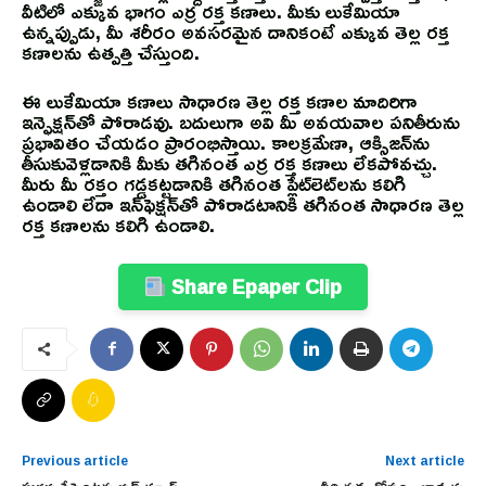
వీటిలో ఎక్కువ భాగం ఎర్ర రక్త కణాలు. మీకు లుకేమియా
ఉన్నప్పుడు, మీ శరీరం అవసరమైన దానికంటే ఎక్కువ తెల్ల రక్త
కణాలను ఉత్పత్తి చేస్తుంది.
ఈ లుకేమియా కణాలు సాధారణ తెల్ల రక్త కణాల మాదిరిగా
ఇన్ఫెక్షన్‌తో పోరాడవు. బదులుగా అవి మీ అవయవాల పనితీరును
ప్రభావితం చేయడం ప్రారంభిస్తాయి. కాలక్రమేణా, ఆక్సిజన్‌ను
తీసుకువెళ్లడానికి మీకు తగినంత ఎర్ర రక్త కణాలు లేకపోవచ్చు.
మీరు మీ రక్తం గడ్డకట్టడానికి తగినంత ప్లేట్‌లెట్‌లను కలిగి
ఉండాలి లేదా ఇన్‌ఫెక్షన్‌తో పోరాడటానికి తగినంత సాధారణ తెల్ల
రక్త కణాలను కలిగి ఉండాలి.
Share Epaper Clip
Previous article
Next article