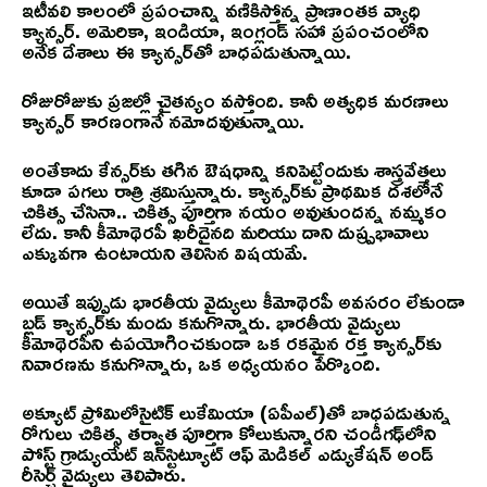
ఇటీవలి కాలంలో ప్రపంచాన్ని వణికిస్తోన్న ప్రాణాంతక వ్యాధి
క్యాన్సర్. అమెరికా, ఇండియా, ఇంగ్లండ్ సహా ప్రపంచంలోని
అనేక దేశాలు ఈ క్యాన్సర్‌తో బాధపడుతున్నాయి.
రోజురోజుకు ప్రజల్లో చైతన్యం వస్తోంది. కానీ అత్యధిక మరణాలు
క్యాన్సర్ కారణంగానే నమోదవుతున్నాయి.
అంతేకాదు కేన్సర్‌కు తగిన ఔషధాన్ని కనిపెట్టేందుకు శాస్త్రవేత్తలు
కూడా పగలు రాత్రి శ్రమిస్తున్నారు. క్యాన్సర్‌కు ప్రాథమిక దశలోనే
చికిత్స చేసినా.. చికిత్స పూర్తిగా నయం అవుతుందన్న నమ్మకం
లేదు. కానీ కీమోథెరపీ ఖరీదైనది మరియు దాని దుష్ప్రభావాలు
ఎక్కువగా ఉంటాయని తెలిసిన విషయమే.
అయితే ఇప్పుడు భారతీయ వైద్యులు కీమోథెరపీ అవసరం లేకుండా
బ్లడ్ క్యాన్సర్‌కు మందు కనుగొన్నారు. భారతీయ వైద్యులు
కీమోథెరపీని ఉపయోగించకుండా ఒక రకమైన రక్త క్యాన్సర్‌కు
నివారణను కనుగొన్నారు, ఒక అధ్యయనం పేర్కొంది.
అక్యూట్ ప్రోమిలోసైటిక్ లుకేమియా (ఏపీఎల్)తో బాధపడుతున్న
రోగులు చికిత్స తర్వాత పూర్తిగా కోలుకున్నారని చండీగఢ్‌లోని
పోస్ట్ గ్రాడ్యుయేట్ ఇన్‌స్టిట్యూట్ ఆఫ్ మెడికల్ ఎడ్యుకేషన్ అండ్
రీసెర్చ్ వైద్యులు తెలిపారు.