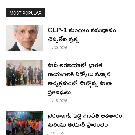
MOST POPULAR
GLP-1 మందులు సమాధానం
చెప్పలేని ప్రశ్న
July 30, 2026
సౌదీ అరబియాలో భారత
రాయబారికి వీడ్కోలు సన్మాన
కార్యక్రమంలో పాల్గొన్న సాటా
ప్రతినిధులు
July 18, 2026
ఖైరతాబాద్ పెద్ద గణపతి అవతారం
మరియు తయారీ ప్రారంభం
June 26, 2026