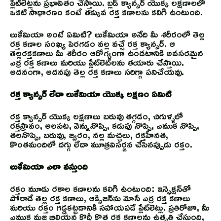
ప్లేట్‌లెట్లను ప్రభావితం చేస్తాయి. బ్లడ్ క్యాన్సర్ యొక్క లక్షణాలలో
ఒకటి సాధారణం కంటే తక్కువ రక్త కణాలను కలిగి ఉంటుంది.
లుకేమియా అంటే ఏమిటి? లుకేమియా అనేది మీ శరీరంలో తెల్ల
రక్త కణాల సంఖ్య పెరగడం వల్ల వచ్చే రక్త క్యాన్సర్. ఆ
తెల్లరక్తకణాలు మీ శరీరం ఆరోగ్యంగా ఉండటానికి అవసరమైన
ఎర్ర రక్త కణాలు మరియు ప్లేట్‌లెట్‌లను తయారు చేస్తాయి.
అదనంగా, అదనపు తెల్ల రక్త కణాలు సరిగ్గా పనిచేయవు.
రక్త క్యాన్సర్ లేదా లుకేమియా యొక్క లక్షణం ఏమిటి
రక్త క్యాన్సర్ యొక్క లక్షణాలు బరువు తగ్గడం, చిగుళ్ళలో
రక్తస్రావం, అలసట, వెన్నునొప్పి, కడుపు నొప్పి, ఎముక నొప్పి,
తలనొప్పి, బరువు, జ్వరం, నల్ల మచ్చలు, రక్తహీనత,
కొంతమందిలో దగ్గు లేదా మూత్రవిసర్జన చేసినప్పుడు రక్తం.
లుకేమియా ఎలా వస్తుంది
రక్తం మూడు రకాల కణాలను కలిగి ఉంటుంది: ఇన్ఫెక్షన్‌తో
పోరాడే తెల్ల రక్త కణాలు, ఆక్సిజన్‌ను మోసే ఎర్ర రక్త కణాలు
మరియు రక్తం గడ్డకట్టడానికి సహాయపడే ప్లేట్‌లెట్లు. ప్రతిరోజూ, మీ
ఎముక మజ్జ బిలియన్ల కొద్దీ కొత్త రక్త కణాలను ఉత్పత్తి చేస్తుంది,