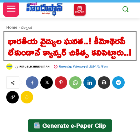
EPAPER
Home
టెక్నాలజీ
భారతీయ వైద్యుల ఘనత..! కీమోథెరపీ
లేకుండానే క్యాన్సర్ చికిత్స కనిపెట్టారు..!
By
Thursday, February 8, 2024 10:15 am
REPUBLIC HINDUSTAN
Generate e-Paper Clip