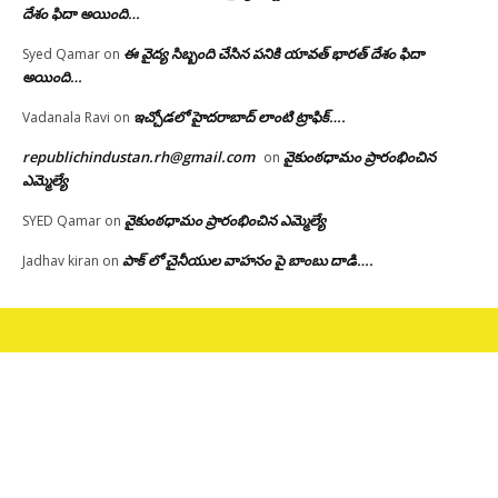
దేశం ఫిదా అయింది…
ఈ వైద్య సిబ్బంది చేసిన పనికి యావత్ భారత్ దేశం ఫిదా
Syed Qamar
on
అయింది…
ఇచ్చోడలో హైదరాబాద్ లాంటి ట్రాఫిక్….
Vadanala Ravi
on
republichindustan.rh@gmail.com
వైకుంఠధామం ప్రారంభించిన
on
ఎమ్మెల్యే
వైకుంఠధామం ప్రారంభించిన ఎమ్మెల్యే
SYED Qamar
on
పాక్ లో చైనీయుల వాహనం పై బాంబు దాడి….
Jadhav kiran
on