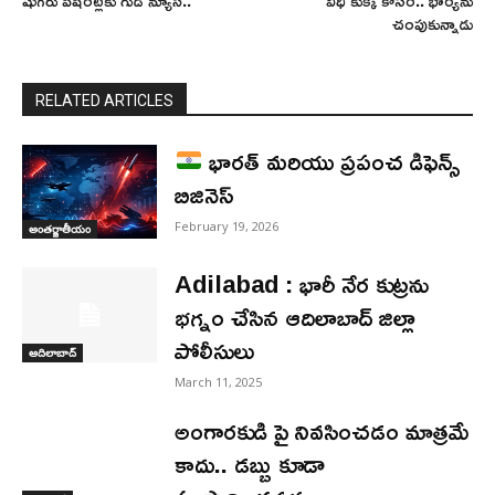
షుగరు పేషెంట్లకు గుడ్ న్యూస్..
వీధి కుక్క కోసం.. భార్యను
చంపుకున్నాడు
RELATED ARTICLES
భారత్ మరియు ప్రపంచ డిఫెన్స్
బిజినెస్
February 19, 2026
అంతర్జాతీయం
Adilabad : భారీ నేర కుట్రను
భగ్నం చేసిన ఆదిలాబాద్ జిల్లా
పోలీసులు
ఆదిలాబాద్
March 11, 2025
అంగారకుడి పై నివసించడం మాత్రమే
కాదు.. డబ్బు కూడా