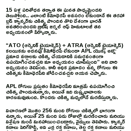
15 ఏళ్ల పరిశోధన తర్వాత ఈ ఘనత సాధ్యమైందని
తెలుస్తోంది.. ఎలాంటి కీమోథెరపీ అవసరం లేకుండానే ఈ తరహా
బ్లడ్ క్యాన్సర్‌కు చికిత్స పొందిన తొలి దేశంగా భారత్‌
అవతరించిందని బ్రిటీష్ జర్నల్ ఆఫ్ హెమటాలజీ తన
అధ్యయనంలో పేర్కొన్నారు.
“ATO (ఆర్సెనిక్ ట్రైయాక్సైడ్) + ATRA (ఆర్సెనిక్ ట్రైయాక్సైడ్)
కలయికను అదనపు కీమోథెరపీ లేకుండా APL యొక్క అన్ని
ప్రమాద వర్గాలకు చికిత్స చేయడానికి సమర్థవంతంగా
ఉపయోగించవచ్చని మా అధ్యయనం చూపిస్తుంది” అని వారి
అధ్యయనం తెలిపింది. కానీ అధిక ప్రమాదం ఉన్న రోగులు ఈ
చికిత్సకు కీమోథెరపీని జోడించవచ్చని ఆయన చెప్పారు.
APL రోగులు ప్రస్తుతం కీమోథెరపీని మాత్రమే ఉపయోగించి
చికిత్స పొందుతున్నారు, అయితే ఇది దుష్ప్రభావాలకు
కారణమవుతుంది. కొందరు చికిత్స మధ్యలోనే మరణిస్తున్నారు.
విచారణలో మొత్తం 256 మంది రోగులు చికిత్సలో భాగంగా
ఉన్నారు, అయితే 25 మంది ఏడు రోజుల్లో మరణించారు మరియు
విశ్లేషణ నుండి మినహాయించబడ్డారు, వైద్యులు తెలిపారు. క్యాన్సర్
కణాలు పెరిగేకొద్దీ, అవి ఎర్ర రక్త కణాలు, తెల్ల రక్త కణాలు మరియు