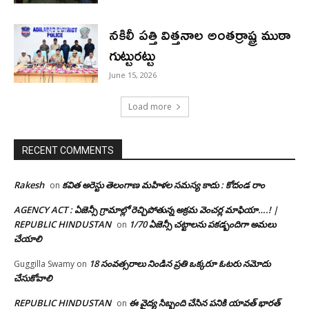
నకిలీ పత్తి విత్తనాల అంతర్రాష్ట్ర ముఠా
గుట్టురట్టు
June 15, 2026
Load more
RECENT COMMENTS
Rakesh
కవిత అరెస్టు తెలంగాణ మహిళల సమస్య కాదు : కోదండ రాం
on
AGENCY ACT : ఏజెన్సీ గ్రామాల్లో రెచ్చిపోతున్న అక్రమ వెంచర్ల మాఫియా….! |
REPUBLIC HINDUSTAN
1/70 ఏజెన్సీ చట్టాలను పకడ్బందిగా అమలు
on
చేయాలి
18 సంవత్సరాలు నిండిన ప్రతి ఒక్కరూ ఓటరు నమోదు
Guggilla Swamy
on
చేసుకోవాలి
REPUBLIC HINDUSTAN
ఈ వైద్య సిబ్బంది చేసిన పనికి యావత్ భారత్
on