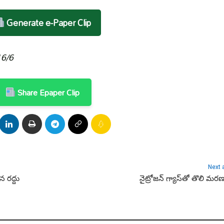
Generate e-Paper Clip
16/6
Share Epaper Clip
Next a
న రద్దు
నైట్రోజన్ గ్యాస్‌తో తొలి మరణశిక