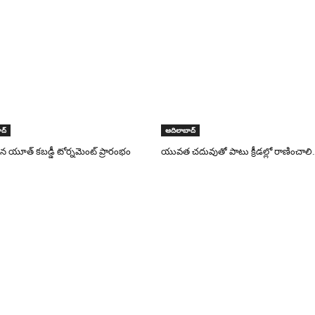
ద్
ఆదిలాబాద్
 యూత్ కబడ్డీ టోర్నమెంట్ ప్రారంభం
యువత చదువుతో పాటు క్రీడల్లో రాణించాలి