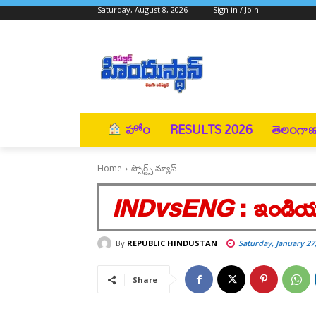
Saturday, August 8, 2026
Sign in / Join
హోం
RESULTS 2026
తెలంగా
Home
స్పోర్ట్స్ న్యూస్
INDvsENG
: ఇండియా 
By
REPUBLIC HINDUSTAN
Saturday, January 27
Share