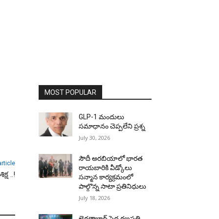
MOST POPULAR
GLP-1 మందులు
సమాధానం చెప్పలేని ప్రశ్న
July 30, 2026
సౌదీ అరబియాలో భారత
rticle
రాయబారికి వీడ్కోలు
్ష ..!
సన్మాన కార్యక్రమంలో
పాల్గొన్న సాటా ప్రతినిధులు
July 18, 2026
ఖైరతాబాద్ పెద్ద గణపతి