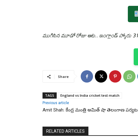
ముగిసిన మూడో రోజు ఆట.. ఇంగ్లాండ్‌ స్కోరు 3
Share
TAGS
England vs India cricket test match
Previous article
Amit Shah: కేంద్ర మంత్రి అమిత్‌ షా తెలంగాణ పర్యట
RELATED ARTICLES