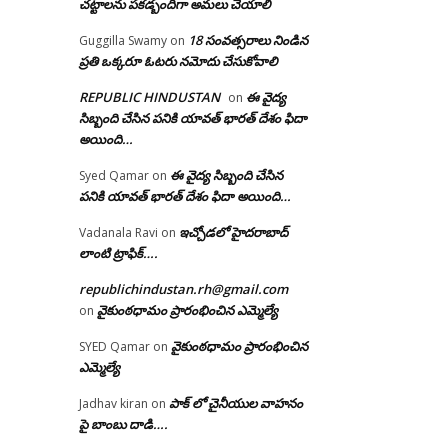
చట్టాలను పకడ్బందిగా అమలు చేయాలి
18 సంవత్సరాలు నిండిన
Guggilla Swamy
on
ప్రతి ఒక్కరూ ఓటరు నమోదు చేసుకోవాలి
REPUBLIC HINDUSTAN
ఈ వైద్య
on
సిబ్బంది చేసిన పనికి యావత్ భారత్ దేశం ఫిదా
అయింది…
ఈ వైద్య సిబ్బంది చేసిన
Syed Qamar
on
పనికి యావత్ భారత్ దేశం ఫిదా అయింది…
ఇచ్చోడలో హైదరాబాద్
Vadanala Ravi
on
లాంటి ట్రాఫిక్….
republichindustan.rh@gmail.com
వైకుంఠధామం ప్రారంభించిన ఎమ్మెల్యే
on
వైకుంఠధామం ప్రారంభించిన
SYED Qamar
on
ఎమ్మెల్యే
పాక్ లో చైనీయుల వాహనం
Jadhav kiran
on
పై బాంబు దాడి….