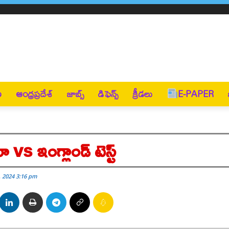
ణ
ఆంధ్రప్రదేశ్
జాబ్స్
డిఫెన్స్
క్రీడలు
E-PAPER
vs ఇంగ్లాండ్ టెస్ట్
, 2024 3:16 pm