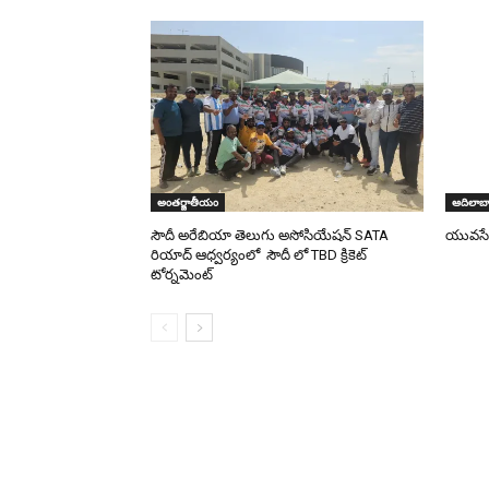
అంతర్జాతీయం
ఆదిలాబా
సౌదీ అరేబియా తెలుగు అసోసియేషన్ SATA
యువసేన
రియాద్ ఆధ్వర్యంలో సౌదీ లో TBD క్రికెట్
టోర్నమెంట్