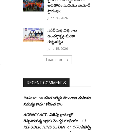
అవతారం మరియు తయారీ
ప్రారంభం
June 26, 2026
నకిలీ పత్తి విత్తనాల
అంతర్రాష్ట్ర ముఠా
గుట్టురట్టు
June 15, 2026
Load more
….
RECENT COMMENTS
Rakesh
కవిత అరెస్టు తెలంగాణ మహిళల
on
సమస్య కాదు : కోదండ రాం
AGENCY ACT : ఏజెన్సీ గ్రామాల్లో
రెచ్చిపోతున్న అక్రమ వెంచర్ల మాఫియా….! |
REPUBLIC HINDUSTAN
1/70 ఏజెన్సీ
on