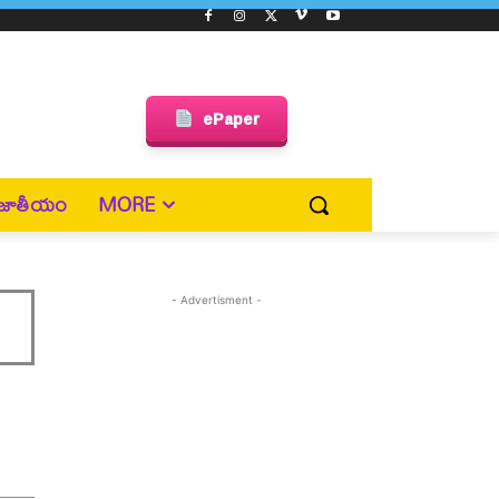
ePaper
జాతీయం
MORE
- Advertisment -