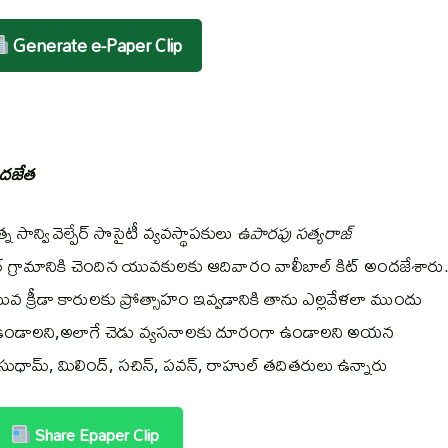
Generate e-Paper Clip
అందజేత
సాన్వి వెల్పేర్ సొసైటీ వ్యవస్థాపకులు
ఉపారపు సత్యరాజ్
 గ్రామానికి చెందిన యువకులకు ఆదివారం వాలీబాల్ కిట్ అందజేశారు
రీడా కారులకు ప్రోత్సాహం ఇవ్వడానికి తాను ఎల్లవేళలా ముందు
దు ఉండాలని,అలాగే చెడు వ్యసనాలకు దూరంగా ఉండాలని అయన
 సుధామ్, మిలింద్, సచిన్, పవన్, రాహుల్ తదితరులు ఉన్నారు
Share Epaper Clip