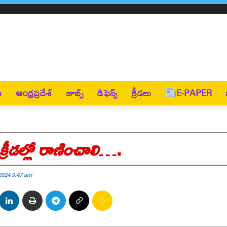
ణ
ఆంధ్రప్రదేశ్
జాబ్స్
డిఫెన్స్
క్రీడలు
E-PAPER
డల్లో రాణించాలి
….
2024 9:47 am