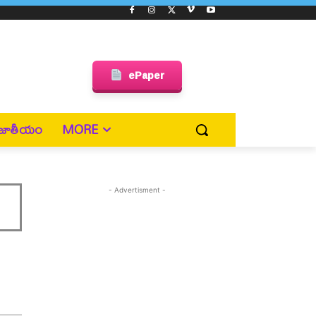
ePaper
జాతీయం
MORE
- Advertisment -