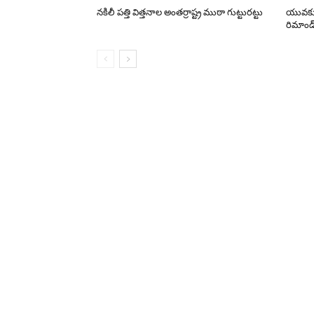
నకిలీ పత్తి విత్తనాల అంతర్రాష్ట్ర ముఠా గుట్టురట్టు
యువకుడి
రిమాండ