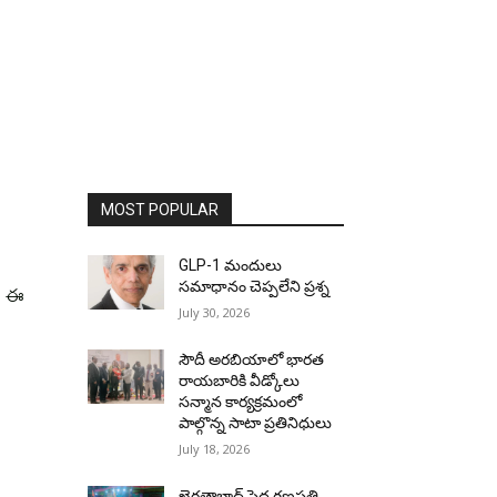
MOST POPULAR
GLP-1 మందులు
. ఈ
సమాధానం చెప్పలేని ప్రశ్న
July 30, 2026
సౌదీ అరబియాలో భారత
రాయబారికి వీడ్కోలు
సన్మాన కార్యక్రమంలో
పాల్గొన్న సాటా ప్రతినిధులు
July 18, 2026
ఖైరతాబాద్ పెద్ద గణపతి