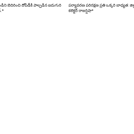
ని బెదిరించి దోపిడీకి పాల్పడిన ఐదుగురి
పర్యావరణ పరిరక్షణ ప్రతి ఒక్కరి బాధ్యత: జిల
్.*
కలెక్టర్ రాజర్షిషా*