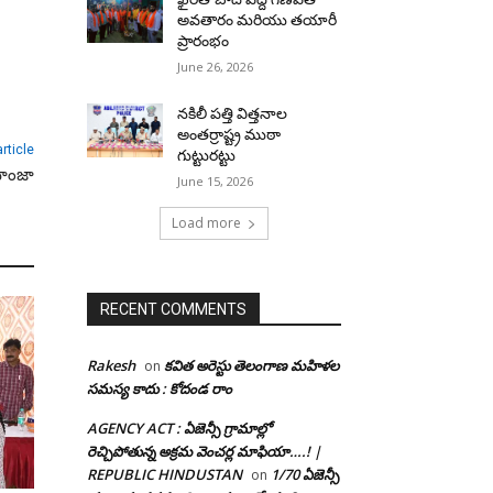
అవతారం మరియు తయారీ
ప్రారంభం
June 26, 2026
నకిలీ పత్తి విత్తనాల
అంతర్రాష్ట్ర ముఠా
rticle
గుట్టురట్టు
మాంజా
June 15, 2026
Load more
RECENT COMMENTS
Rakesh
కవిత అరెస్టు తెలంగాణ మహిళల
on
సమస్య కాదు : కోదండ రాం
AGENCY ACT : ఏజెన్సీ గ్రామాల్లో
రెచ్చిపోతున్న అక్రమ వెంచర్ల మాఫియా….! |
REPUBLIC HINDUSTAN
1/70 ఏజెన్సీ
on