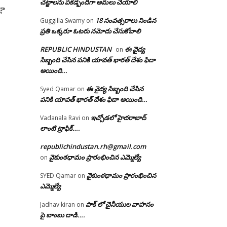
చట్టాలను పకడ్బందిగా అమలు చేయాలి
్లా
18 సంవత్సరాలు నిండిన
Guggilla Swamy
on
ప్రతి ఒక్కరూ ఓటరు నమోదు చేసుకోవాలి
REPUBLIC HINDUSTAN
ఈ వైద్య
on
సిబ్బంది చేసిన పనికి యావత్ భారత్ దేశం ఫిదా
అయింది…
ఈ వైద్య సిబ్బంది చేసిన
Syed Qamar
on
పనికి యావత్ భారత్ దేశం ఫిదా అయింది…
ఇచ్చోడలో హైదరాబాద్
Vadanala Ravi
on
లాంటి ట్రాఫిక్….
republichindustan.rh@gmail.com
వైకుంఠధామం ప్రారంభించిన ఎమ్మెల్యే
on
వైకుంఠధామం ప్రారంభించిన
SYED Qamar
on
ఎమ్మెల్యే
పాక్ లో చైనీయుల వాహనం
Jadhav kiran
on
పై బాంబు దాడి….