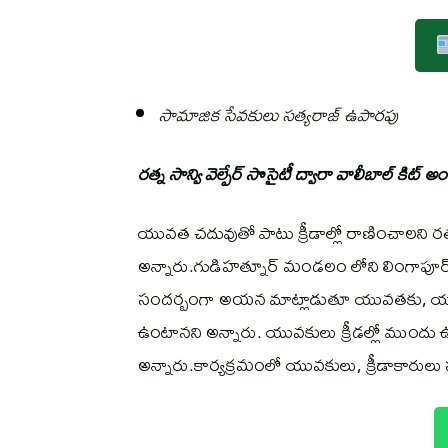
సామాజిక సేవకులు సత్యరాజ్ ఉపారపు
రత్న సాన్వి వెల్పేర్ సొసైటీ ద్వారా వాలీబాల్ కిట్ 
యువత చదువుతో పాటు క్రీడాల్లో రాణించాలని రత్న 
అన్నారు.గుడిహత్నూర్ మండలం లోని లింగాపూర్
సందర్బంగా అయన మాట్లాడుతూ యువతకు, యువ క్
ఉంటానని అన్నారు. యువకులు క్రీడల్లో ముం
అన్నారు.కార్యక్రమంలో యువకులు, క్రీడాకారులు