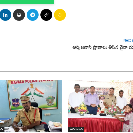
Next a
ఆర్మీ జవాన్ ప్రాణాలు తీసిన చైనా 
ద్
ఆదిలాబాద్