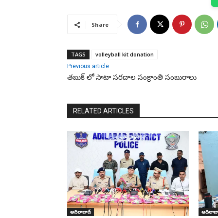
Share
TAGS
volleyball kit donation
Previous article
తబుక్ లో సాటా సరదాల సంక్రాంతి సంబురాలు
RELATED ARTICLES
ఆదిలాబాద్
ఆదిలాబా