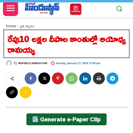
EPAPER
Home
దైవ దర్శనం
రేపు10 లక్షల దీపాల కాంతుల్లో అయోధ్య
రామయ్య
By
Sunday, January 21, 2024 12:49 pm
REPUBLIC HINDUSTAN
Generate e-Paper Clip