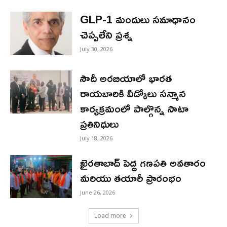
GLP-1 మందులు సమాధానం
చెప్పలేని ప్రశ్న
July 30, 2026
సౌదీ అరబియాలో భారత
రాయబారికి వీడ్కోలు సన్మాన
కార్యక్రమంలో పాల్గొన్న సాటా
ప్రతినిధులు
July 18, 2026
ఖైరతాబాద్ పెద్ద గణపతి అవతారం
మరియు తయారీ ప్రారంభం
June 26, 2026
Load more