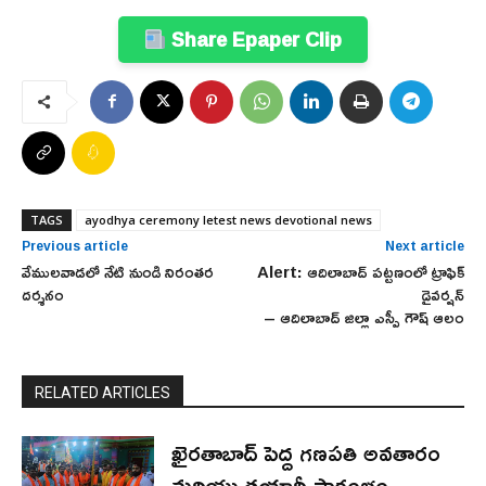
Share Epaper Clip
TAGS
ayodhya ceremony letest news devotional news
Previous article
Next article
వేములవాడలో నేటి నుండి నిరంతర
Alert: ఆదిలాబాద్ పట్టణంలో ట్రాఫిక్
దర్శనం
డైవర్షన్
– ఆదిలాబాద్ జిల్లా ఎస్పీ గౌష్ ఆలం
RELATED ARTICLES
ఖైరతాబాద్ పెద్ద గణపతి అవతారం
మరియు తయారీ ప్రారంభం