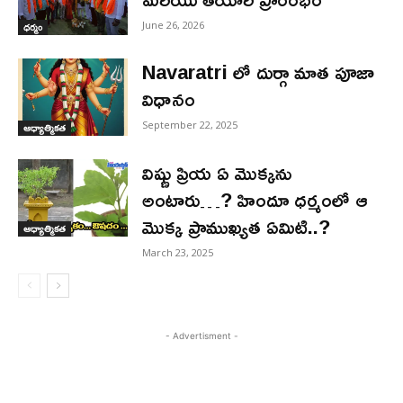
June 26, 2026
ధర్మం
Navaratri లో దుర్గా మాత పూజా
విధానం
September 22, 2025
ఆధ్యాత్మికత
విష్ణు ప్రియ ఏ మొక్కను
అంటారు…? హిందూ ధర్మంలో ఆ
మొక్క ప్రాముఖ్యత ఏమిటి..?
ఆధ్యాత్మికత
March 23, 2025
- Advertisment -