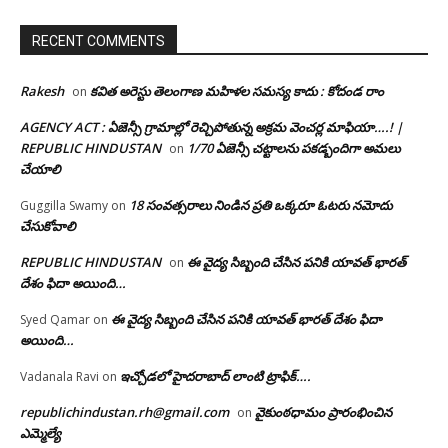
RECENT COMMENTS
Rakesh
కవిత అరెస్టు తెలంగాణ మహిళల సమస్య కాదు : కోదండ రాం
on
AGENCY ACT : ఏజెన్సీ గ్రామాల్లో రెచ్చిపోతున్న అక్రమ వెంచర్ల మాఫియా….! |
REPUBLIC HINDUSTAN
1/70 ఏజెన్సీ చట్టాలను పకడ్బందిగా అమలు
on
చేయాలి
18 సంవత్సరాలు నిండిన ప్రతి ఒక్కరూ ఓటరు నమోదు
Guggilla Swamy
on
చేసుకోవాలి
REPUBLIC HINDUSTAN
ఈ వైద్య సిబ్బంది చేసిన పనికి యావత్ భారత్
on
దేశం ఫిదా అయింది…
ఈ వైద్య సిబ్బంది చేసిన పనికి యావత్ భారత్ దేశం ఫిదా
Syed Qamar
on
అయింది…
ఇచ్చోడలో హైదరాబాద్ లాంటి ట్రాఫిక్….
Vadanala Ravi
on
republichindustan.rh@gmail.com
వైకుంఠధామం ప్రారంభించిన
on
ఎమ్మెల్యే