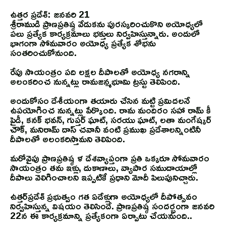
ఉత్తర ప్రదేశ్: జనవరి 21
శ్రీరాముడి ప్రాణప్రతిష్ఠ వేడుకను పురస్కరించుకొని అయోధ్య‌లో
ప‌లు ప్ర‌త్యేక కార్య‌క్ర‌మాలు భ‌క్తులు నిర్వ‌హిస్తున్నారు. అందులో
భాగంగా సోమ‌వారం అయోధ్య‌ ప్ర‌త్యేక శోభ‌ను
సంత‌రించుకోనుంది.
రేపు సాయంత్రం పది లక్షల దీపాలతో అయోధ్య నగరాన్ని
అలంకరించ నున్నట్లు రామజన్మభూమి ట్రస్టు తెలిపింది.
అందుకోసం దేశీయంగా తయారు చేసిన మట్టి ప్రమిదలనే
ఉపయోగించ నున్నట్లు పేర్కొంది. రామ మందిరం సహా రామ్‌ కీ
పైడీ, కనక్‌ భవన్‌, గుప్తర్‌ ఘాట్‌, సరయు ఘాట్‌, లతా మంగేష్కర్‌
చౌక్‌, మనిరామ్‌ దాస్‌ చవానీ వంటి ప్రముఖ ప్రదేశాలన్నింటినీ
దీపాలతో అలంకరిస్తామని తెలిపింది.
మరోవైపు ప్రాణప్రతిష్ఠ ళ దేశవ్యాప్తంగా ప్రతి ఒక్కరూ సోమవారం
సాయంత్రం తమ ఇళ్లు, దుకాణాలు, వ్యాపార సముదాయాల్లో
దీపాలు వెలిగించాలని ఇప్పటికే ప్రధాని మోదీ పిలుపునిచ్చారు.
ఉత్తర్‌ప్రదేశ్‌ ప్రభుత్వం గత ఏడేళ్లుగా అయోధ్యలో దీపోత్సవం
నిర్వహిస్తున్న విషయం తెలిసిందే. ప్రాణప్రతిష్ఠ సందర్భంగా జనవరి
22న ఈ కార్యక్రమాన్ని ప్రత్యేకంగా ఏర్పాటు చేయనుంది..