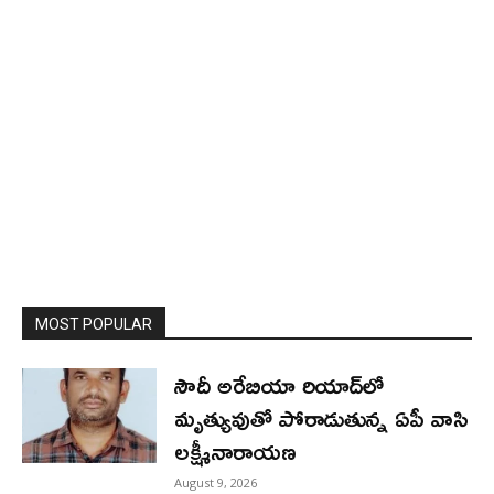
MOST POPULAR
సౌదీ అరేబియా రియాద్‌లో
మృత్యువుతో పోరాడుతున్న ఏపీ వాసి
లక్ష్మీనారాయణ
August 9, 2026