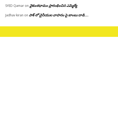
వైకుంఠధామం ప్రారంభించిన ఎమ్మెల్యే
SYED Qamar
on
పాక్ లో చైనీయుల వాహనం పై బాంబు దాడి….
Jadhav kiran
on