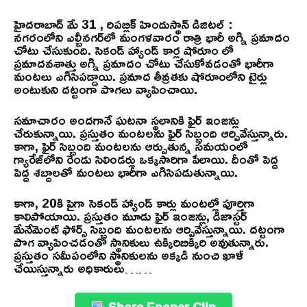
హైదరాబాద్ మే 31 , రిపబ్లిక్ హిందుస్థాన్ డిజిటల్ :
నగరంలోని ఎల్బీనగర్‌లో మంగళవారం రాత్రి భారీ అగ్ని ప్రమాదం
చోటు చేసుకుంది. సెకండ్ హ్యాండ్ కార్ల షోరూం లో
ప్రమాదవశాత్తు అగ్ని ప్రమాదం చోటు చేసుకోవడంతో భారీగా
మంటలు ఎగిసిపడ్డాయి. ప్రమాద తీవ్రతకు షోరూంలోని టైర్లు
అంటుకుని దట్టంగా పొగలు వ్యాపించాయి.
సమాచారం అందగానే ఘటనా స్థలానికి ఫైర్ ఇంజన్లు
చేరుకున్నాయి. ప్రస్తుతం మంటలను ఫైర్ సిబ్బంది ఆర్పివేస్తున్నారు.
కాగా, ఫైర్ సిబ్బంది మంటలను ఆర్పుతున్న సమయంలో
గ్యారేజ్‌లోని రెండు సిలిండర్లు ఒక్కసారిగా పేలాయి. దీంతో పెద్ద
పెద్ద శబ్దాలతో మంటలు భారీగా ఎగిసిపడుతున్నాయి.
కాగా, 20కి పైగా సెకండ్ హ్యాండ్ కార్లు మంటల్లో పూర్తిగా
కాలిపోయాయి. ప్రస్తుతం మూడు ఫైర్ ఇంజన్లు, డిజాస్టర్
మేనేమెంట్ ఫోర్స్ సిబ్బంది మంటలను ఆర్పివేస్తున్నాయి. దట్టంగా
పొగ వ్యాపించడంతో స్థానికులు ఉక్కిరిబిక్కిరి అవుతున్నారు.
ప్రస్తుతం సమీపంలోని స్థానికులను అక్కడి నుంచి ఖాళీ
చేయిస్తున్నారు అధికారులు……