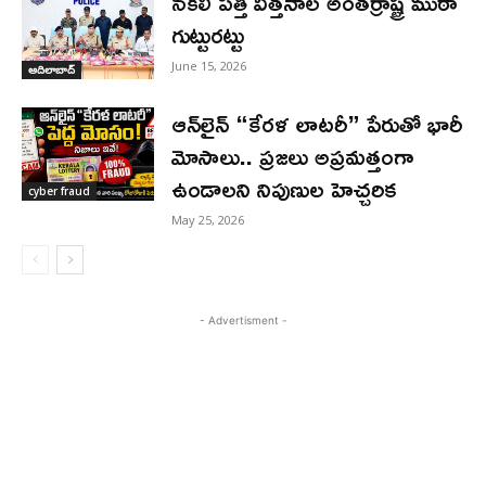
నకిలీ పత్తి విత్తనాల అంతర్రాష్ట్ర ముఠా
గుట్టురట్టు
June 15, 2026
ఆదిలాబాద్
ఆన్‌లైన్ “కేరళ లాటరీ” పేరుతో భారీ
మోసాలు.. ప్రజలు అప్రమత్తంగా
ఉండాలని నిపుణుల హెచ్చరిక
cyber fraud
May 25, 2026
- Advertisment -