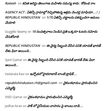
Rakesh
కవిత అరెస్టు తెలంగాణ మహిళల సమస్య కాదు : కోదండ రాం
on
AGENCY ACT : ఏజెన్సీ గ్రామాల్లో రెచ్చిపోతున్న అక్రమ వెంచర్ల మాఫియా….! |
REPUBLIC HINDUSTAN
1/70 ఏజెన్సీ చట్టాలను పకడ్బందిగా అమలు
on
చేయాలి
18 సంవత్సరాలు నిండిన ప్రతి ఒక్కరూ ఓటరు నమోదు
Guggilla Swamy
on
చేసుకోవాలి
REPUBLIC HINDUSTAN
ఈ వైద్య సిబ్బంది చేసిన పనికి యావత్ భారత్
on
దేశం ఫిదా అయింది…
ఈ వైద్య సిబ్బంది చేసిన పనికి యావత్ భారత్ దేశం ఫిదా
Syed Qamar
on
అయింది…
ఇచ్చోడలో హైదరాబాద్ లాంటి ట్రాఫిక్….
Vadanala Ravi
on
republichindustan.rh@gmail.com
వైకుంఠధామం ప్రారంభించిన
on
ఎమ్మెల్యే
వైకుంఠధామం ప్రారంభించిన ఎమ్మెల్యే
SYED Qamar
on
పాక్ లో చైనీయుల వాహనం పై బాంబు దాడి….
Jadhav kiran
on