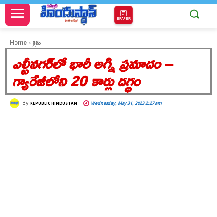
EPAPER
Home
క్రైమ్
ఎల్బీనగర్‌లో భారీ అగ్ని ప్రమాదం
–
గ్యారేజీలోని 20 కార్లు దగ్ధం
By
Wednesday, May 31, 2023 2:27 am
REPUBLIC HINDUSTAN