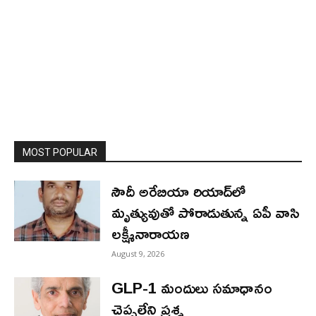
MOST POPULAR
సౌదీ అరేబియా రియాద్‌లో
మృత్యువుతో పోరాడుతున్న ఏపీ వాసి
లక్ష్మీనారాయణ
August 9, 2026
GLP-1 మందులు సమాధానం
చెప్పలేని ప్రశ్న