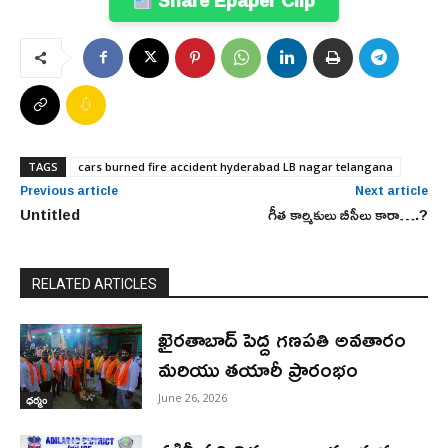
Share Epaper Clip
TAGS
cars burned fire accident hyderabad LB nagar telangana
Previous article
Next article
Untitled
గీత కార్మికులు బీసీలు కారా….?
RELATED ARTICLES
ఖైరతాబాద్ పెద్ద గణపతి అవతారం
మరియు తయారీ ప్రారంభం
June 26, 2026
ధర్మం