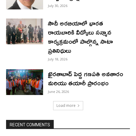
July 30, 2026
సౌదీ అరబియాలో భారత
రాయబారికి వీడ్కోలు సన్మాన
కార్యక్రమంలో పాల్గొన్న సాటా
ప్రతినిధులు
July 18, 2026
ఖైరతాబాద్ పెద్ద గణపతి అవతారం
మరియు తయారీ ప్రారంభం
June 26, 2026
Load more
RECENT COMMENTS