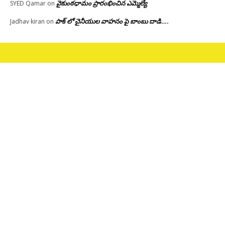
వైకుంఠధామం ప్రారంభించిన ఎమ్మెల్యే
SYED Qamar
on
పాక్ లో చైనీయుల వాహనం పై బాంబు దాడి….
Jadhav kiran
on