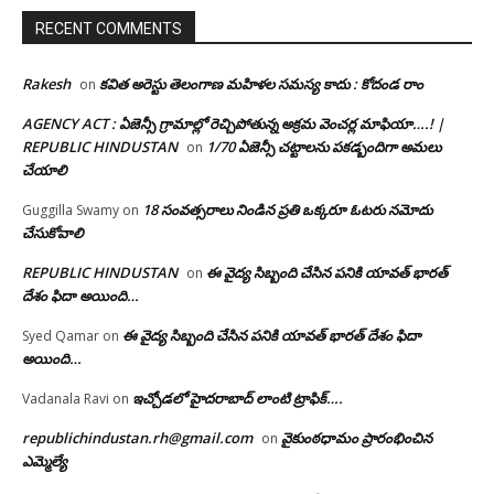
RECENT COMMENTS
Rakesh
కవిత అరెస్టు తెలంగాణ మహిళల సమస్య కాదు : కోదండ రాం
on
AGENCY ACT : ఏజెన్సీ గ్రామాల్లో రెచ్చిపోతున్న అక్రమ వెంచర్ల మాఫియా….! |
REPUBLIC HINDUSTAN
1/70 ఏజెన్సీ చట్టాలను పకడ్బందిగా అమలు
on
చేయాలి
18 సంవత్సరాలు నిండిన ప్రతి ఒక్కరూ ఓటరు నమోదు
Guggilla Swamy
on
చేసుకోవాలి
REPUBLIC HINDUSTAN
ఈ వైద్య సిబ్బంది చేసిన పనికి యావత్ భారత్
on
దేశం ఫిదా అయింది…
ఈ వైద్య సిబ్బంది చేసిన పనికి యావత్ భారత్ దేశం ఫిదా
Syed Qamar
on
అయింది…
ఇచ్చోడలో హైదరాబాద్ లాంటి ట్రాఫిక్….
Vadanala Ravi
on
republichindustan.rh@gmail.com
వైకుంఠధామం ప్రారంభించిన
on
ఎమ్మెల్యే