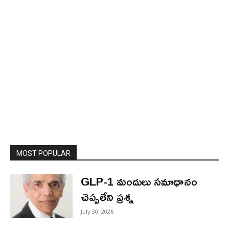
MOST POPULAR
GLP-1 మందులు సమాధానం
చెప్పలేని ప్రశ్న
July 30, 2026