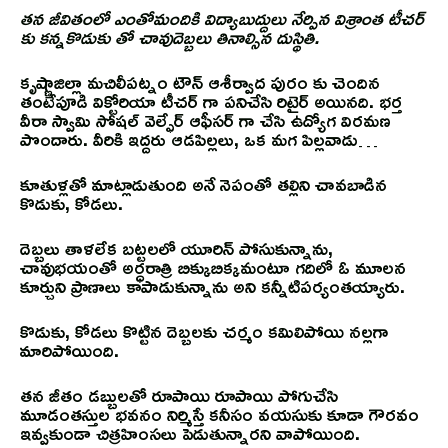
తన జీవితంలో ఎంతోమందికి విద్యాబుద్దులు నేర్పిన విశ్రాంత టీచర్
కు కన్నకొడుకు తో చావుదెబ్బలు తినాల్సిన దుస్థితి.
కృష్ణాజిల్లా మచిలీపట్నం టౌన్ ఆశీర్వాద పురం కు చెందిన
తంటేపూడి విక్టోరియా టీచర్ గా పనిచేసి రిటైర్ అయినది. భర్త
వీరా స్వామి సోషల్ వెల్ఫేర్ ఆఫీసర్ గా చేసి ఉద్యోగ విరమణ
పొందారు. వీరికి ఇద్దరు ఆడపిల్లలు, ఒక మగ పిల్లవాడు…
కూతుళ్లతో మాట్లాడుతుంది అనే నెపంతో తల్లిని చావబాడిన
కొడుకు, కోడలు.
దెబ్బలు తాళలేక బట్టలలో యూరిన్ పోసుకున్నాను,
చావుభయంతో అర్ధరాత్రి బిక్కుబిక్కమంటూ గదిలో ఓ మూలన
కూర్చుని ప్రాణాలు కాపాడుకున్నాను అని కన్నీటిపర్యంతయ్యారు.
కొడుకు, కోడలు కొట్టిన దెబ్బలకు చర్మం కమిలిపోయి నల్లగా
మారిపోయింది.
తన జీతం డబ్బులతో రూపాయి రూపాయి పోగుచేసి
మూడంతస్తుల భవనం నిర్మిస్తే కనీసం వయసుకు కూడా గౌరవం
ఇవ్వకుండా చిత్రహింసలు పెడుతున్నారని వాపోయింది.