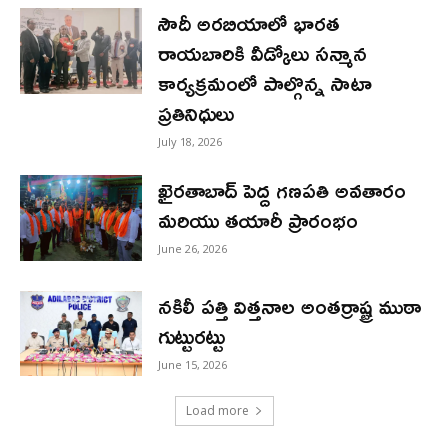
సౌదీ అరబియాలో భారత
రాయబారికి వీడ్కోలు సన్మాన
కార్యక్రమంలో పాల్గొన్న సాటా
ప్రతినిధులు
July 18, 2026
ఖైరతాబాద్ పెద్ద గణపతి అవతారం
మరియు తయారీ ప్రారంభం
June 26, 2026
నకిలీ పత్తి విత్తనాల అంతర్రాష్ట్ర ముఠా
గుట్టురట్టు
June 15, 2026
Load more