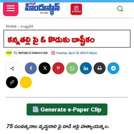
EPAPER
Home
ఆంధ్రప్రదేశ్
కన్నతల్లి పై ఓ కొడుకు దాష్టీకం
By
Tuesday, April 18, 2023 5:48 pm
REPUBLIC HINDUSTAN
Generate e-Paper Clip
75 సంవత్సరాల వృద్ధురాలి పై దాడి ఆపై హత్యాయత్నం.