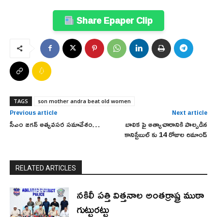
Share Epaper Clip
TAGS
son mother andra beat old women
Previous article
Next article
సీఎం జగన్ అత్యవసర సమావేశం…
బాలిక పై అత్యాచారానికి పాల్పడిన
కానిస్టేబుల్ కు 14 రోజుల రిమాండ్
RELATED ARTICLES
నకిలీ పత్తి విత్తనాల అంతర్రాష్ట్ర ముఠా
గుట్టురట్టు