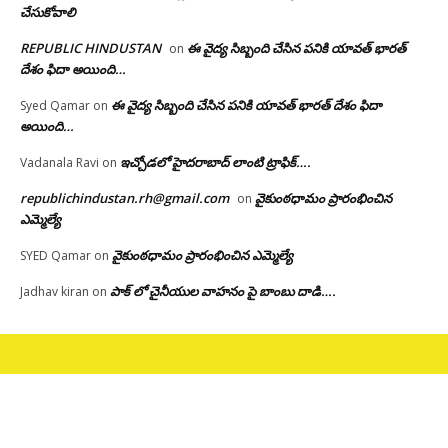
చేసుకోవాలి
REPUBLIC HINDUSTAN
ఈ వైద్య సిబ్బంది చేసిన పనికి యావత్ భారత్
on
దేశం ఫిదా అయింది…
ఈ వైద్య సిబ్బంది చేసిన పనికి యావత్ భారత్ దేశం ఫిదా
Syed Qamar
on
అయింది…
ఇచ్చోడలో హైదరాబాద్ లాంటి ట్రాఫిక్….
Vadanala Ravi
on
republichindustan.rh@gmail.com
వైకుంఠధామం ప్రారంభించిన
on
ఎమ్మెల్యే
వైకుంఠధామం ప్రారంభించిన ఎమ్మెల్యే
SYED Qamar
on
పాక్ లో చైనీయుల వాహనం పై బాంబు దాడి….
Jadhav kiran
on