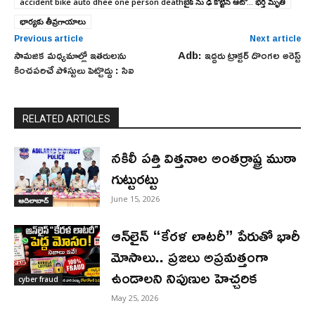
accident bike auto dhee one person deathబైక్ ను ఢీ కొట్టిన ఆటో... భర్త మృతి
భార్యకు తీవ్రగాయాలు
Previous article
Next article
సామజిక మధ్యమాల్లో ఇతరులను
Adb: ఇద్దరు ట్రాక్టర్ దొంగల అరెస్ట్
కించపరిచే పోస్టులు పెట్టొద్దు : సిఐ
RELATED ARTICLES
నకిలీ పత్తి విత్తనాల అంతర్రాష్ట్ర ముఠా
గుట్టురట్టు
June 15, 2026
ఆదిలాబాద్
ఆన్‌లైన్ “కేరళ లాటరీ” పేరుతో భారీ
మోసాలు.. ప్రజలు అప్రమత్తంగా
ఉండాలని నిపుణుల హెచ్చరిక
cyber fraud
May 25, 2026