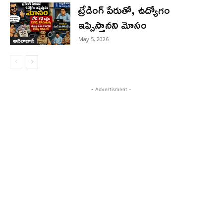
ట్రేడింగ్ పేరుతో, ఉద్యోగం
ఇప్పిస్తానని మోసం
May 5, 2026
ఆదిలాబాద్
- Advertisment -