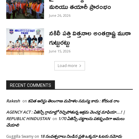
మరియు తయారీ ప్రారంభం
June 26, 2026
నకిలీ పత్తి విత్తనాల అంతర్రాష్ట్ర ముఠా
గుట్టురట్టు
June 15, 2026
Load more
RECENT COMMENTS
Rakesh
కవిత అరెస్టు తెలంగాణ మహిళల సమస్య కాదు : కోదండ రాం
on
AGENCY ACT : ఏజెన్సీ గ్రామాల్లో రెచ్చిపోతున్న అక్రమ వెంచర్ల మాఫియా….! |
REPUBLIC HINDUSTAN
1/70 ఏజెన్సీ చట్టాలను పకడ్బందిగా అమలు
on
చేయాలి
18 సంవత్సరాలు నిండిన ప్రతి ఒక్కరూ ఓటరు నమోదు
Guggilla Swamy
on