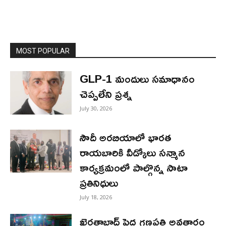
MOST POPULAR
GLP-1 మందులు సమాధానం
చెప్పలేని ప్రశ్న
July 30, 2026
సౌదీ అరబియాలో భారత
రాయబారికి వీడ్కోలు సన్మాన
కార్యక్రమంలో పాల్గొన్న సాటా
ప్రతినిధులు
July 18, 2026
ఖైరతాబాద్ పెద్ద గణపతి అవతారం