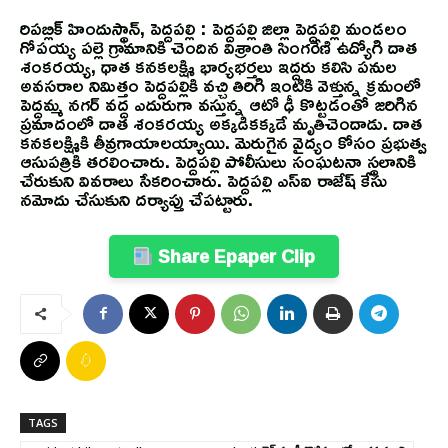
రిపబ్లిక్ హిందుస్థాన్, పెద్దపల్లి : పెద్దపల్లి జిల్లా పెద్దపల్లి మండలం
గోపయ్య పల్లె గ్రామానికి చెందిన విశ్రాంతి సింగరేణి ఉద్యోగి దాత
శంకరయ్య, ధాత కనకలక్ష్మి భార్యభర్తలు ఇద్దరు కలిసి పనుల
అవసరాల నిమిత్తం పెద్దపల్లికి వచ్చి తిరిగి ఇంటికి వెళ్తున్న క్రమంలో
పెద్దమ్మ నగర్ వద్ద ఎదురుగా వస్తున్న ఆటో ఢీ కొట్టడంతో జరిగిన
ప్రమాదంలో దాత శంకరయ్య అక్కడికక్కడే మృతిచెందాడు. దాత
కనకలక్ష్మికి తీవ్రగాయాలయ్యాయి. మెరుగైన వైద్యం కోసం ప్రభుత్వ
ఆసుపత్రికి తరలించారు. పెద్దపల్లి పోలీసులు సంఘటనా స్థలానికి
చేరుకుని వివరాలు సేకరించారు. పెద్దపల్లి ఎస్ఐ రాజేష్ కేసు
నమోదు చేసుకుని దర్యాప్తు చేపట్టారు.
Share Epaper Clip
TAGS