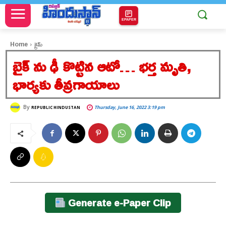
EPAPER
Home
క్రైమ్
బైక్ ను ఢీ కొట్టిన ఆటో… భర్త మృతి,
భార్యకు తీవ్రగాయాలు
By
Thursday, June 16, 2022 3:19 pm
REPUBLIC HINDUSTAN
Generate e-Paper Clip