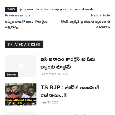
TAGS
jangama mla tatikonda rajayya controversial words
Previous article
Next article
అప్పుల బాధతో యువ కౌలు రైతు
కోవిడ్ వ్యాక్సిన్ పై కళజాత బృందం చే
ఆత్మహత్య…
అవగాహన
RELATED ARTICLES
బిసి నినాదం కాంగ్రెస్ కు ఓటు
బ్యాంకు మాత్రమే
September 10, 2025
తెలంగాణ
TS BJP : బీజేపీకి రాజాసింగ్‌
రాజీనామా..!!
June 30, 2025
BJP