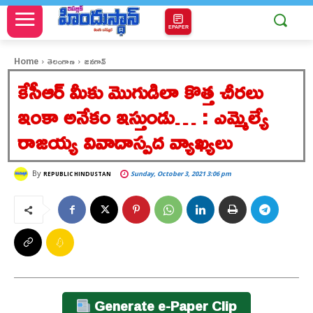
EPAPER
Home
తెలంగాణ
జనగావ్
కేసీఆర్ మీకు మొగుడిలా కొత్త చీరలు
ఇంకా అనేకం ఇస్తుండు… : ఎమ్మెల్యే
రాజయ్య వివాదాస్పద వ్యాఖ్యలు
By
Sunday, October 3, 2021 3:06 pm
REPUBLIC HINDUSTAN
Generate e-Paper Clip