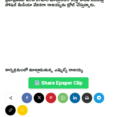
సోషల్ మీడియా వేదికగా రాజయ్యను ట్రోల్ చేస్తున్నారు.
కార్యక్రమంలో మాట్లాడుతున్న ఎమ్మెల్యే రాజయ్య
Share Epaper Clip