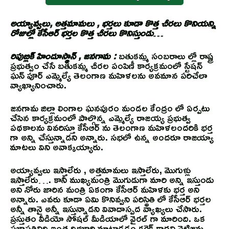
అయ్యావ్వలు, అత్తమామలు , భర్తలు కూడా కొత్త చీరలు కొనియన్ని
రోజుల్లో కేసీఆర్ భర్తల కొత్త చీరలు కొనిస్తుండు…
రిపుబ్లిక్ హిందూస్థాన్ , జనగామ :
బతుకమ్మ సంబరాలు ల్లో రాష్ట్ర
ప్రభుత్వం చేసే బతుకమ్మ చీరల పంపిణీ కార్యక్రమంలో స్టేషన్
ఘన్ పూర్ ఎమ్మెల్యే తెలంగాణ మహిళలను అవమాన పరిచేలా
వ్యాఖ్యానించారు.
జనగామ జిల్లా లింగాల ఘనపురం మండల కేంద్రం లో ఏర్పటు
చేసిన కార్యక్రమంలో పాల్గొన్న ఎమ్మెల్యే రాజయ్య ప్రభుత్వ
పథకాలను వివరిస్తూ కేసీఆర్ ను తెలంగాణ మహిళలందరికి భర్త
గా అన్ని చేస్తున్నాడని అన్నారు. సభలో ఉన్న అందరూ రాజయ్యా
మాటలు విని అవాక్కయ్యారు.
అయ్యావ్వలు ఇస్తాలేరు , అత్తమామలు ఇస్తాలేరు, మొగుళ్లు
ఇస్తాలేరు…. కానీ ముఖ్యమంత్రి మొగుడుగా మారి అన్ని ఇస్తుండు
అని నోరు జారిన మంత్రి ఏకంగా కేసీఆర్ మహిళకు భర్త అని
అన్నారు. ఎవరు కూడా ఏమి కొనివ్వని పరిస్థితి లో కేసీఆర్ భర్తల
అన్నీ తానై అన్నీ ఇస్తున్నాడని వివాదాస్పద వ్యాఖ్యలు చేసారు.
ప్రస్తుతం వీడియో సోషల్ మీడియాలో వైరల్ గా మారింది. ఒక
ప్రజాప్రతినిది ఇంత దిగజారి మాట్లాడడం కరెక్ట్ కాదని నెటిజన్లు