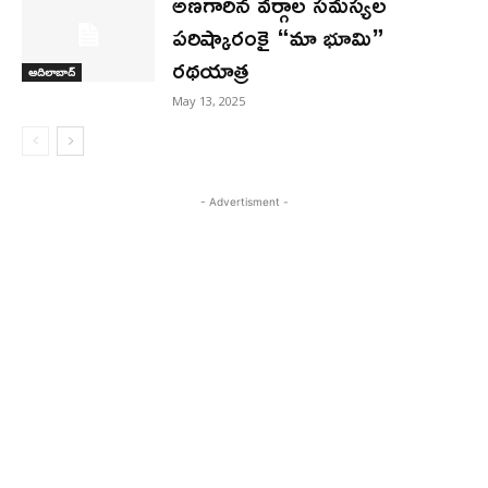
అణగారిన వర్గాల సమస్యల
పరిష్కారంకై “మా భూమి”
రథయాత్ర
ఆదిలాబాద్
May 13, 2025
- Advertisment -