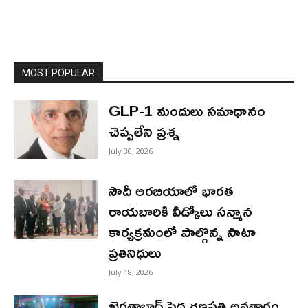
MOST POPULAR
GLP-1 మందులు సమాధానం
చెప్పలేని ప్రశ్న
July 30, 2026
సౌదీ అరబియాలో భారత
రాయబారికి వీడ్కోలు సన్మాన
కార్యక్రమంలో పాల్గొన్న సాటా
ప్రతినిధులు
July 18, 2026
ఖైరతాబాద్ పెద్ద గణపతి అవతారం