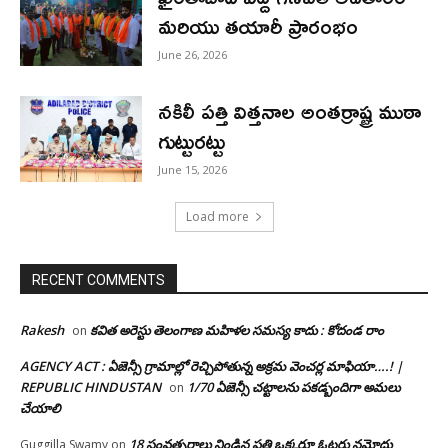
మరియు తయారీ ప్రారంభం
June 26, 2026
నకిలీ పత్తి విత్తనాల అంతర్రాష్ట్ర ముఠా
గుట్టురట్టు
June 15, 2026
Load more
RECENT COMMENTS
Rakesh
కవిత అరెస్టు తెలంగాణ మహిళల సమస్య కాదు : కోదండ రాం
on
AGENCY ACT : ఏజెన్సీ గ్రామాల్లో రెచ్చిపోతున్న అక్రమ వెంచర్ల మాఫియా….! |
REPUBLIC HINDUSTAN
1/70 ఏజెన్సీ చట్టాలను పకడ్బందిగా అమలు
on
చేయాలి
18 సంవత్సరాలు నిండిన ప్రతి ఒక్కరూ ఓటరు నమోదు
Guggilla Swamy
on