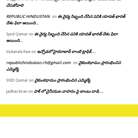
చేసుకోవాలి
REPUBLIC HINDUSTAN
ఈ వైద్య సిబ్బంది చేసిన పనికి యావత్ భారత్
on
దేశం ఫిదా అయింది…
ఈ వైద్య సిబ్బంది చేసిన పనికి యావత్ భారత్ దేశం ఫిదా
Syed Qamar
on
అయింది…
ఇచ్చోడలో హైదరాబాద్ లాంటి ట్రాఫిక్….
Vadanala Ravi
on
republichindustan.rh@gmail.com
వైకుంఠధామం ప్రారంభించిన
on
ఎమ్మెల్యే
వైకుంఠధామం ప్రారంభించిన ఎమ్మెల్యే
SYED Qamar
on
పాక్ లో చైనీయుల వాహనం పై బాంబు దాడి….
Jadhav kiran
on