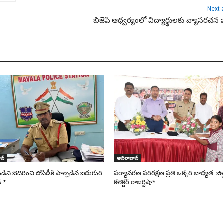
Next a
బిజెపి ఆధ్వర్యంలో విద్యార్థులకు వ్యాసరచన 
ద్
ఆదిలాబాద్
ని బెదిరించి దోపిడీకి పాల్పడిన ఐదుగురి
పర్యావరణ పరిరక్షణ ప్రతి ఒక్కరి బాధ్యత: జిల
్.*
కలెక్టర్ రాజర్షిషా*