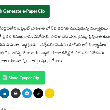
Generate e-Paper Clip
్రంలోని ఓ ప్రవైట్ పాఠశాల లో 5వ తరగతి చదువుతున్న విద్యార్థినిలు
 ప్రతిభ కనబరిచారు. నవోదయ పాఠశాలకు ఎంపికైనట్లు ప్రిన్సిపాల్ 
ందిన పాముల బుద్ధ ప్రియ, ఇచ్చోడకు చెందిన యామీని అనే విద్యార్థినీలు
 నెల ఆగస్టులో రాశారు. ఇద్దరు కూడా ఉత్తీర్ణత సాధించి నవోదయ
శాల యజమాన్యం హర్షం వ్యక్తం చేశారు.
Share Epaper Clip
 test