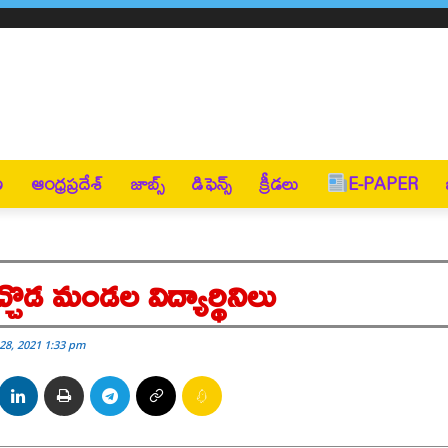
ణ
ఆంధ్రప్రదేశ్
జాబ్స్
డిఫెన్స్
క్రీడలు
E-PAPER
డ మండల విద్యార్థినిలు
28, 2021 1:33 pm