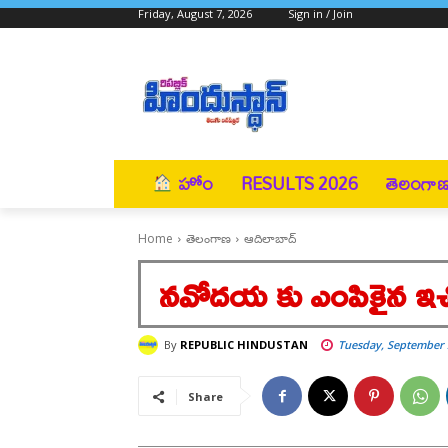
Friday, August 7, 2026
Sign in / Join
హోం
RESULTS 2026
తెలంగా
Home
తెలంగాణ
ఆదిలాబాద్
నవోదయ కు ఎంపికైన ఇచ్చొ
By
REPUBLIC HINDUSTAN
Tuesday, September 
Share