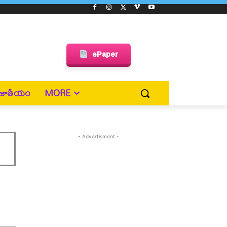
ePaper
జాతీయం
MORE
- Advertisment -