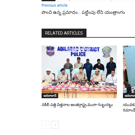
Previous article
పొంచి ఉన్న ప్రమాదం… పట్టింపు లేని యంత్రాంగం
RELATED ARTICLES
ఆదిలాబాద్
ఆదిలాబా
నకిలీ పత్తి విత్తనాల అంతర్రాష్ట్ర ముఠా గుట్టురట్టు
యువకుడి
రిమాండ