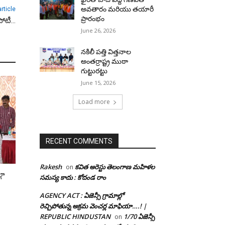
అవతారం మరియు తయారీ
rticle
ప్రారంభం
పోటీ…
June 26, 2026
నకిలీ పత్తి విత్తనాల
అంతర్రాష్ట్ర ముఠా
గుట్టురట్టు
June 15, 2026
Load more
RECENT COMMENTS
Rakesh
కవిత అరెస్టు తెలంగాణ మహిళల
on
్లా
సమస్య కాదు : కోదండ రాం
AGENCY ACT : ఏజెన్సీ గ్రామాల్లో
రెచ్చిపోతున్న అక్రమ వెంచర్ల మాఫియా….! |
REPUBLIC HINDUSTAN
1/70 ఏజెన్సీ
on