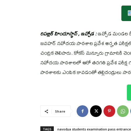
రిపబ్లిక్ హిందూస్థాన్ , ఇచ్చోడ :
ఇచ్చోడ మండల కేంద
జవహర్ నవోదయ పాఠశాల ప్రవేశ అర్హత పరీక్షలో
చంద్రిక తెలిపారు. కోకస్ మన్నూరు గ్రామానికి చె
నవోదయ పాఠశాలలో ఆరో తరగతి ప్రవేశ పరీక్ష గత
పాఠశాలకు ఎంపిక కావడంతో తల్లిదండ్రులు పాఠ
Share
TAGS
navodya students examination pass entrance