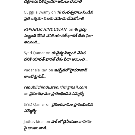
చట్టాలను పకడ్బందిగా అమలు చేయాలి
18 సంవత్సరాలు నిండిన
Guggilla Swamy
on
ప్రతి ఒక్కరూ ఓటరు నమోదు చేసుకోవాలి
REPUBLIC HINDUSTAN
ఈ వైద్య
on
సిబ్బంది చేసిన పనికి యావత్ భారత్ దేశం ఫిదా
అయింది…
ఈ వైద్య సిబ్బంది చేసిన
Syed Qamar
on
పనికి యావత్ భారత్ దేశం ఫిదా అయింది…
ఇచ్చోడలో హైదరాబాద్
Vadanala Ravi
on
లాంటి ట్రాఫిక్….
republichindustan.rh@gmail.com
వైకుంఠధామం ప్రారంభించిన ఎమ్మెల్యే
on
వైకుంఠధామం ప్రారంభించిన
SYED Qamar
on
ఎమ్మెల్యే
పాక్ లో చైనీయుల వాహనం
Jadhav kiran
on
పై బాంబు దాడి….