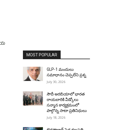
ఉదయ
MOST POPULAR
GLP-1 మందులు
సమాధానం చెప్పలేని ప్రశ్న
July 30, 2026
సౌదీ అరబియాలో భారత
రాయబారికి వీడ్కోలు
సన్మాన కార్యక్రమంలో
పాల్గొన్న సాటా ప్రతినిధులు
July 18, 2026
ఖైరతాబాద్ పెద్ద గణపతి