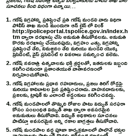
ప్రజలకు, గణేష్ నవరాత్రి ఉత్సవ నిర్వాహకులకు పోలీస్ శాఖ వారి
సూచనలు కింది విధంగా ఉన్నాయి…
గణేష్ విగ్రహాన్ని ప్రతిష్టించే ప్రతి గణేష్ మండలి వారు విధిగా
పోలీస్ శాఖ నుండి ముందుగా ఆన్ లైన్ లో లింక్
http://policeportal.tspolice.gov.in/index.h
tm ద్వారా దరఖాస్తు చేసి అనుమతి తీసుకోవలను. అనుమతి
కొరకు దరఖాస్తు చేయునపుడు, విగ్రహం ఎత్తు, విగ్రహాన్ని
ప్రతిష్టించే తేది, నిమజ్జనం తేది మరియు మండలి యొక్క
ప్రెసిడెంట్, వైస్ ప్రసిడెంట్ ల వివరాలు సమర్పించ వలెను.
గణేష్ నవరాత్రి ఉత్సవాలను భక్తి శ్రద్ధలతో, ఇతరులకు ఇబ్బంది
కలిగించకుండా ప్రశాంతయుత వాతావరణంలో
నిర్వహించుకోవాలి.
గణేష్ విగ్రహాలను ప్రధాన రహదారులు, ప్రజలు తిరిగే రోడ్లపై
మరియు కాలిబాటల పైన ప్రతిష్టించరాదు. వాహనదారులకు,
ప్రజలకు, ట్రాఫిక్ కు ఎలాంటి అడ్డంకులు కలిగించవద్దు.
గణేష్ మండపాలలో తొమ్మిది రోజుల పాటు విద్యుత్ సరఫరా
కోసం సంబంధిత విద్యుత్ శాఖ ద్వారా అవసరమైన
అనుమతులు తీసుకోవాలి. విద్యుత్ అధికారుల సూచనలు
పాటిస్తూ అవసరమైన అన్ని రకాల జాగ్రత్తలు తీసుకోవాలి.
గణేష్ మండపాల వద్ద పూజా కార్యక్రమాలలో పాల్గొనే భక్తుల
వాహనాలను పార్కింగ్ కొరకు తగినంత దూరంలో,