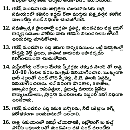
గణేష్ మండపాలను జాగ్రత్తగా చూసుకొనుటకు రాత్రి
సమయంలో కనీసం ఇద్దరు లేదా ముగ్గురు సత్ప్రవర్తన కలిగిన
వాలంటీర్లు ఉండే విధంగా చూసుకోవాలి.
సమస్యాత్మక ప్రాంతాల్లో విగ్రహ ప్రతిష్ట, మండపము వద్ద జరుగే
కార్యక్రమములు పోలీసు వారు తెలిపిన నిబందనలకు లోబడి
ఉండునట్లు చూసుకోవాలి.
గణేష్ మండపాల వద్ద జరుగు కార్యక్రమములు ఎట్టి పరిస్థితుల్లో
రోడ్డుపై వెళ్లే ప్రజలు, వాహన దారులకు అసౌకర్యము
కలిగించకుండా చూసుకోవాలి.
సుప్రీంకోర్టు ఆదేశాల మేరకు స్పీకర్లను తక్కువ సౌండ్ తో రాత్రి
10-00 గంటల వరకు మాత్రమే వినియోగించాలి. ముఖ్యంగా
భారీ శబ్దంతో ఉండే లౌడ్ స్పీకర్లు, డి.జె. సౌండ్ సిస్టమ్స్
వినియోగించరాదు. అదే విధంగా పాఠశాల, కళాశాల,
విద్యాసంస్థలు, ఆసుపత్రులు, ప్రభుత్వ మరియు ప్రైవేటు
కార్యాలయాలకు, ప్రార్థనా మందిరాలకు ఇబ్బంది కలిగే విధంగా
ఉండరాదు.
గణేష్ మండపం వద్ద ఇసుక బస్తాలను, నీటి బకెట్లను అగ్ని
నిరోధకంగా అందుబాటులో ఉంచాలి.
రాత్రి సమయంలో తనిఖీ చేయడానికి, పెట్రోలింగ్ కు వచ్చే
పోలీస్ అధికారులతో మండపాల వద్ద ఉండే వలంటీర్లు