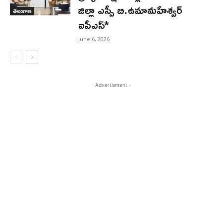
జిల్లా ఎస్పీ బి.ఉమామహేశ్వర్
తెలంగాణ
ఐపీఎస్*
June 6, 2026
- Advertisment -