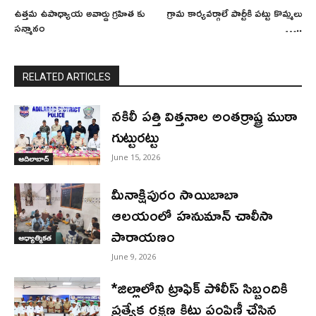
ఉత్తమ ఉపాధ్యాయ అవార్డు గ్రహిత కు
గ్రామ కార్యవర్గాలే పార్టీకి పట్టు కొమ్మలు
సన్మానం
…..
RELATED ARTICLES
నకిలీ పత్తి విత్తనాల అంతర్రాష్ట్ర ముఠా
గుట్టురట్టు
June 15, 2026
ఆదిలాబాద్
మీనాక్షిపురం సాయిబాబా
ఆలయంలో హనుమాన్ చాలీసా
పారాయణం
ఆధ్యాత్మికత
June 9, 2026
*జిల్లాలోని ట్రాఫిక్ పోలీస్ సిబ్బందికి
ప్రత్యేక రక్షణ కిట్లు పంపిణీ చేసిన