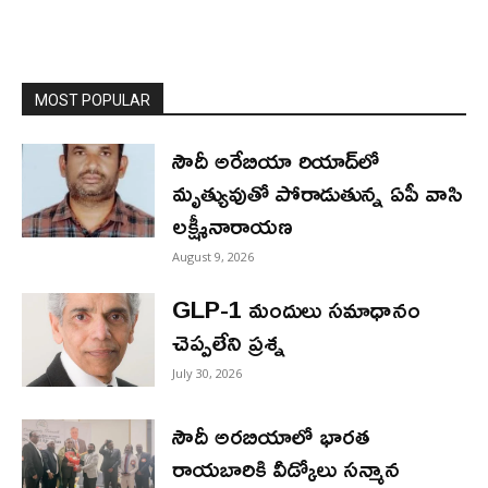
MOST POPULAR
సౌదీ అరేబియా రియాద్‌లో
మృత్యువుతో పోరాడుతున్న ఏపీ వాసి
లక్ష్మీనారాయణ
August 9, 2026
GLP-1 మందులు సమాధానం
చెప్పలేని ప్రశ్న
July 30, 2026
సౌదీ అరబియాలో భారత
రాయబారికి వీడ్కోలు సన్మాన