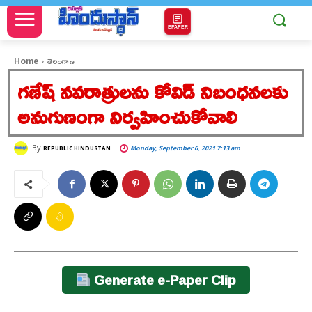
EPAPER
Home
తెలంగాణ
గణేష్ నవరాత్రులను కోవిడ్ నిబంధనలకు
అనుగుణంగా నిర్వహించుకోవాలి
By
Monday, September 6, 2021 7:13 am
REPUBLIC HINDUSTAN
Generate e-Paper Clip