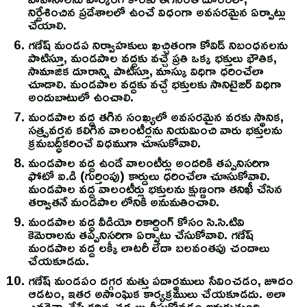
నిర్దేశించిన ప్రదేశాలలో ఉంచే విధంగా అవసరమైన ఏర్పాట్లు
చేయాలి.
గణేష్ మండప నిర్వాహకులు ఖచ్చితంగా కోవిడ్ నిబంధనలను
పాటిస్తూ, మండపాల వద్దకు వచ్చే ప్రతి ఒక్క భక్తులు భౌతిక,
సామాజిక దూరాన్ని పాటిస్తూ, మాస్కు విధిగా ధరించేలా
చూడాలి. మండపాల వద్దకు వచ్చే భక్తులకు సానిటైజర్ విధిగా
అందుబాటులో ఉంచాలి.
మండపాల వద్ద తగిన సంఖ్యలో అవసరమైన వరకు స్థానిక,
సత్ప్రవర్తన కలిగిన వాలంటీర్లను నియమించి వారు భక్తులను
క్రమబద్ధీకరించే విధముగా చూసుకోవాలి.
మండపాల వద్ద ఉండే వాలంటీర్లు అందరికి తప్పనిసరిగా
ఫోటో ఐ.డి (గుర్తింపు) కార్డులు ధరించేలా చూసుకోవాలి.
మండపాల వద్ద వాలంటీర్లు భక్తులను క్షుణ్ణంగా తనిఖీ చేసిన
తర్వాతనే మండపాల లోనికి అనుమతించాలి.
మండపాల వద్ద వీడియో రికార్డింగ్ కోసం సి.సి.టివి
కెమెరాలను తప్పనిసరిగా ఏర్పాటు చేసుకోవాలి. గణేష్
మండపాల వద్ద లక్కీ లాటరీ లేదా బలవంతపు చందాలు
చేయకూడదు.
గణేష్ మండపం దగ్గర మత్తు పదార్థములు సేవించడం, జూదం
ఆడటం, ఇతర అసాంఘిక కార్యక్రములు చేయకూడదు. అలా
ఎవరైనా చేస్తే కఠిన చర్యలు తీసుకోవడం జరుగుతుంది.