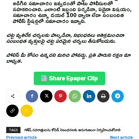
అడిగిన సమాచారం ఇవ్వడంతో పాటు పోలీసులతో
సహకరించాలి. ఎలాంటి ఇబ్బంది ఏర్పడినా, ఏదైనా విషయం,
సమాచారం ఉన్నా డయల్ 100 ద్వారా లేదా సంబందిత
పోలీస్ స్టేషన్లలో సమాచారం ఇవ్వాలి.
చట్ట వ్యతిరేక చర్యలకు పాల్పడినా, నిభంధనలు అతిక్రమించినా
సంబంధిత వ్యక్తులపై చట్ట పరమైన చర్యలు తీసుకోబడును
.
పోలిస్ మీ కోసం ఉన్నదని మరిచి పోవద్దు. ప్రతి పౌరుని రక్షణ మా
బాధ్యత.
Share Epaper Clip
TAGS
గణేష్ నవరాత్రులను కోవిడ్ నిబంధనలకు అనుగుణంగా నిర్వహించుకోవాలి
Previous article
Next article