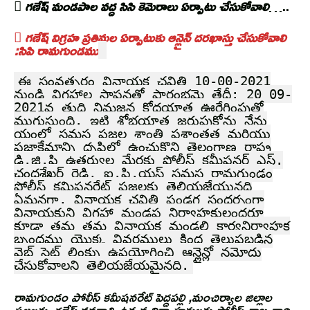

గణేష్ మండపాల వద్ద సిసి కెమెరాలు ఏర్పాటు చేసుకోవాలి
…..

గణేష్ విగ్రహ ప్రతిమల ఏర్పాటుకు ఆన్లైన్ దరఖాస్తు చేసుకోవాలి
:సిపి రామగుండము
ఈ సంవత్సరం వినాయక చవితి 10-00-2021
నుండి విగ్రహాల స్థాపనతో ప్రారంభమై తేదీ: 20 09-
2021వ తుది నిమజ్జన కోదయాత్ర ఊరేగింపుతో
ముగుస్తుంది. ఇట్టి శోభయాత్ర జరుపుకోను నేను
యంలో సమస్త ప్రజల శాంతి ప్రశాంతత మరియు
ప్రజాక్షేమాన్ని దృష్టిలో ఉంచుకొని తెలంగాణ రాష్ట్ర
డి.జి.పి ఉత్తర్వుల మేరకు పోలీస్ కమీషనర్ ఎస్.
చంద్రశేఖర్ రెడ్డి, ఐ.పి.యస్ సమస్త రామగుండం
పోలీస్ కమిషనరేట్ ప్రజలకు తెలియజేయునది
ఏమనగా, వినాయక చవితి పండగ సందర్భంగా
వినాయకుని విగ్రహా మండప నిర్వాహకులందరూ
కూడా తమ తమ వినాయక మండలి కార్యనిర్వాహక
బృందము యొక్క వివరములు కింద తెలుపబడిన
వెబ్ సైట్ లింక్ను ఉపయోగించి ఆన్లైన్లో నమోదు
చేసుకోవాలని తెలియజేయమైనది.
రామగుండం పోలీస్ కమీషనరేట్ పెద్దపల్లి ,మంచిర్యాల జిల్లాల