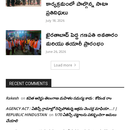
కార్యక్రమంలో పాల్గొన్న సాటా
ప్రతినిధులు
July 18, 2026
ఖైరతాబాద్ పెద్ద గణపతి అవతారం
మరియు తయారీ ప్రారంభం
June 26, 2026
Load more
RECENT COMMENTS
Rakesh
కవిత అరెస్టు తెలంగాణ మహిళల సమస్య కాదు : కోదండ రాం
on
AGENCY ACT : ఏజెన్సీ గ్రామాల్లో రెచ్చిపోతున్న అక్రమ వెంచర్ల మాఫియా….! |
REPUBLIC HINDUSTAN
1/70 ఏజెన్సీ చట్టాలను పకడ్బందిగా అమలు
on
చేయాలి