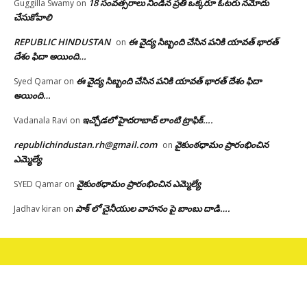
18 సంవత్సరాలు నిండిన ప్రతి ఒక్కరూ ఓటరు నమోదు
Guggilla Swamy
on
చేసుకోవాలి
REPUBLIC HINDUSTAN
ఈ వైద్య సిబ్బంది చేసిన పనికి యావత్ భారత్
on
దేశం ఫిదా అయింది…
ఈ వైద్య సిబ్బంది చేసిన పనికి యావత్ భారత్ దేశం ఫిదా
Syed Qamar
on
అయింది…
ఇచ్చోడలో హైదరాబాద్ లాంటి ట్రాఫిక్….
Vadanala Ravi
on
republichindustan.rh@gmail.com
వైకుంఠధామం ప్రారంభించిన
on
ఎమ్మెల్యే
వైకుంఠధామం ప్రారంభించిన ఎమ్మెల్యే
SYED Qamar
on
పాక్ లో చైనీయుల వాహనం పై బాంబు దాడి….
Jadhav kiran
on